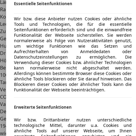
Länge, Breite, Höhe
5,1 x 1,9 x 1,5 m
Essentielle Seitenfunktionen
Radstand
3,0 m
Kofferraumvolumen
473 l
Wir bzw. diese Anbieter nutzen Cookies oder ähnliche
Leergewicht
1841 – 2151 kg
Tools und Technologien, die für die essentielle
Seitenfunktionen erforderlich sind und die einwandfreie
Zulässiges
keine Angaben
Funktionalität der Webseite sicherstellen. Sie werden
Gesamtgewicht
normalerweise als Folge von Nutzeraktivitäten genutzt,
Hubraum
1999 – 3726 cm³
um wichtige Funktionen wie das Setzen und
Aufrechterhalten von Anmeldedaten oder
Drehmoment
380 – 570 Nm
Datenschutzeinstellungen zu ermöglichen. Die
Höchstgeschwindigkeit
229 km/h
Verwendung dieser Cookies bzw. ähnlicher Technologien
Beschleunigung 0 auf
5,8 – 7,7 Sekunden
kann normalerweise nicht abgeschaltet werden.
Allerdings können bestimmte Browser diese Cookies oder
100 km/h
ähnliche Tools blockieren oder Sie darauf hinweisen. Das
Tankvolumen
68 – 74 l
Blockieren dieser Cookies oder ähnlicher Tools kann die
Verbrauch
8,5 – 12,4 l
Funktionalität der Webseite beeinträchtigen.
CO2-Emissionen
keine Angaben
Varianten
Erweiterte Seitenfunktionen
Der Lincoln Continental ist ein Fahrzeug mit einer langen
Geschichte. Die erste Generation wurde bereits im Jahr
Wir bzw. Drittanbieter nutzen unterschiedliche
technologische Mittel, darunter u.a. Cookies und
1940 auf den Markt gebracht, allerdings auch schnell
ähnliche Tools auf unserer Webseite, um Ihnen
wieder eingestellt. Im Laufe der Jahrzehnte griff der