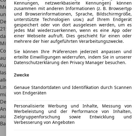
Kennungen, netzwerkbasierte Kennungen) können
Metern unter Beweis stellt. Die Breite liegt bei 1,9 Metern
zusammen mit anderen Informationen (z. B. Browsertyp
und der Radstand beträgt knapp drei Meter.
und Browserinformationen, Sprache, Bildschirmgröße,
unterstützte Technologien usw.) auf Ihrem Endgerät
Dementsprechend hoch fällt das Leergewicht aus, bis zu
gespeichert oder von dort ausgelesen werden, um es
2150 Kilogramm stellen in Vollausstattung keine Seltenheit
jedes Mal wiederzuerkennen, wenn es eine App oder
dar.
einer Webseite aufruft. Dies geschieht für einen oder
mehrere der hier aufgeführten Verarbeitungszwecke.
Mit seiner großen Karosserie eignet sich der Lincoln
Continental hervorragend für die alltägliche Nutzung, auch
Sie können Ihre Präferenzen jederzeit anpassen und
erteilte Einwilligungen widerrufen, indem Sie in unserer
auf einen
großen Kofferraum
für den Einkauf müssen die
Datenschutzerklärung den Privacy Manager besuchen.
Kunden nicht verzichten.
Bis zu 473 Liter Ladevolumen
lassen sich einfach in Anspruch nehmen. Wichtig ist
Zwecke
allerdings der Wendekreis. Dieser liegt bei der großen
Limousine bei 12,73 Metern, für das Ein- oder Ausparken
Genaue Standortdaten und Identifikation durch Scannen
von Endgeräten
müssen die Fahrer also unter Umständen viel rangieren.
Der Lincoln Continental kann
auf Wunsch auch mit einer
Personalisierte Werbung und Inhalte, Messung von
Anhängerkupplung
geordert werden, diese unterstützt
Werbeleistung und der Performance von Inhalten,
auch größere und schwere Anhänger problemlos.
Zielgruppenforschung sowie Entwicklung und
Verbesserung von Angeboten
Bauzeit
1940 – 1948, 1956 – 1980, 1982 –
2002, 2016 – 2020