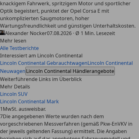
knackigem Fahrwerk, spritzigem Motor und sportlicher
Optik begeistert, punktet der Opel Corsa E mit
unkomplizierten Saugmotoren, hoher
Wartungsfreundlichkeit und günstigen Unterhaltskosten.
Alexander Nocker
07.08.2026 · Ø 1 Min. Lesezeit
Mehr lesen
Alle Testberichte
Interessiert am Lincoln Continental
Lincoln Continental Gebrauchtwagen
Lincoln Continental
Neuwagen
Lincoln Continental Händlerangebote
Weiterführende Links im Überblick
Mehr Details
Lincoln SUV
Lincoln Continental Mark
1
MwSt. ausweisbar.
7
Die angegebenen Werte wurden nach dem
vorgeschriebenen Messverfahren (gemäß Pkw-EnVKV in
der jeweils geltenden Fassung) ermittelt. Die Angaben
beziehen sich auf das angebotene Fahrzeugmodell und