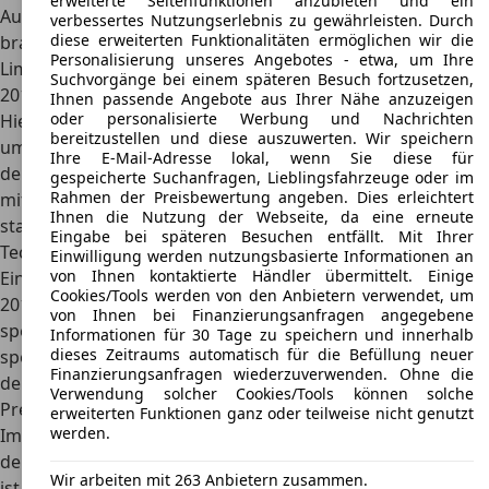
erweiterte Seitenfunktionen anzubieten und ein
Autobauer immer wieder auf die Bezeichnung zurück und
verbessertes Nutzungserlebnis zu gewährleisten. Durch
diese erweiterten Funktionalitäten ermöglichen wir die
brachte neue Fahrzeuge und Linien auf den Markt. Die
Personalisierung unseres Angebotes - etwa, um Ihre
Limousine der oberen Mittelklasse wurde zuletzt im Jahr
Suchvorgänge bei einem späteren Besuch fortzusetzen,
2016 unter der Bezeichnung X auf den Markt gebracht.
Ihnen passende Angebote aus Ihrer Nähe anzuzeigen
oder personalisierte Werbung und Nachrichten
Hier
bietet das Fahrzeug eine zeitgemäße Technik und eine
bereitzustellen und diese auszuwerten. Wir speichern
umfassende Ausstattung
, um dem hohen Luxusanspruch
Ihre E-Mail-Adresse lokal, wenn Sie diese für
der Kunden gerecht werden zu können.
Elektrische Sitze
gespeicherte Suchanfragen, Lieblingsfahrzeuge oder im
Rahmen der Preisbewertung angeben. Dies erleichtert
mit Massagefunktion, Klimaautomatik oder ein besonders
Ihnen die Nutzung der Webseite, da eine erneute
starkes Soundsystem
, die Auswahl der Funktionen und
Eingabe bei späteren Besuchen entfällt. Mit Ihrer
Techniken lässt kaum Wünsche offen.
Einwilligung werden nutzungsbasierte Informationen an
von Ihnen kontaktierte Händler übermittelt. Einige
Eine Sondervariante des Fahrzeugs kam im Dezember
Cookies/Tools werden von den Anbietern verwendet, um
2018 auf den Markt. Diese stellte eine Hommage an ein
von Ihnen bei Finanzierungsanfragen angegebene
speziell gefertigtes Luxusmodell des Jahres 1939 dar. Mit
Informationen für 30 Tage zu speichern und innerhalb
dieses Zeitraums automatisch für die Befüllung neuer
speziellen Portaltüren und einer strengen Limitierung lag
Finanzierungsanfragen wiederzuverwenden. Ohne die
der Kaufpreis sehr hoch.
Verwendung solcher Cookies/Tools können solche
Preis
erweiterten Funktionen ganz oder teilweise nicht genutzt
werden.
Im direkten Vergleich zur deutschen Konkurrenz zeigt sich
der Lincoln Continental als
absolutes Schnäppchen
. Zwar
Wir arbeiten mit 263 Anbietern zusammen.
ist das Modell
als Neuwagen nicht mehr verfügbar
,