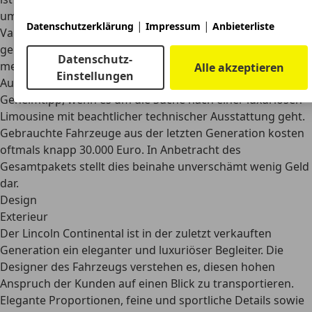
umgerechnet hätten Kunden für eine voll ausgestattete
|
|
Datenschutzerklärung
Impressum
Anbieterliste
Variante allerdings etwa 50.000 Euro bezahlt
. Selbst eine
gebrauchte S-Klasse mit Basisausstattung kostet deutlich
Datenschutz-
mehr.
Alle akzeptieren
Einstellungen
Auch als Gebrauchtwagen ist der Lincoln Continental ein
Geheimtipp, wenn es um die Suche nach einer luxuriösen
Limousine mit beachtlicher technischer Ausstattung geht.
Gebrauchte Fahrzeuge aus der letzten Generation kosten
oftmals knapp 30.000 Euro
. In Anbetracht des
Gesamtpakets stellt dies beinahe unverschämt wenig Geld
dar.
Design
Exterieur
Der Lincoln Continental ist in der zuletzt verkauften
Generation ein
eleganter und luxuriöser Begleiter
. Die
Designer des Fahrzeugs verstehen es, diesen hohen
Anspruch der Kunden auf einen Blick zu transportieren.
Elegante Proportionen, feine und sportliche Details sowie