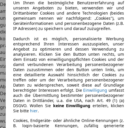
Um Ihnen die bestmögliche Benutzererfahrung auf
Deutlich mehr Leistung konnten die Top-Motoren für den
unseren Angeboten zu bieten, verwenden wir und
amerikanischen Markt zeigen. Bis zu
3,8 Liter Hubraum
Drittanbieter Cookies und andere Technologien (beides
und maximal 405 PS bzw. 542 Nm Drehmoment
lassen so
gemeinsam nennen wir nachfolgend: „Cookies"), um
Geräteinformationen und personenbezogene Daten (z.B.
gut wie keine Wünsche offen und eignen sich perfekt für
IP Adressen) zu speichern und darauf zuzugreifen.
die hohen Ansprüche der amerikanischen Kunden. Zudem
konnten die Fahrzeuge in Amerika immer mit einem
Dadurch ist es möglich, personalisierte Werbung
entsprechend Ihren Interessen auszuspielen, unser
praktischen Allradantrieb bestellt werden, um die Traktion
Angebot zu optimieren und dessen Verwendung zu
auch bei schlechten Bedingungen deutlich zu verbessern.
analysieren. Klicken Sie den Button unten rechts, um
Ein
Automatikgetriebe mit sechs Gängen gehört
dem Einsatz von einwilligungspflichten Cookies und der
damit verbundenen Verarbeitung personenbezogener
standardmäßig zur Ausstattung
des Fahrzeugs, ein
Daten zuzustimmen oder den Button unten links, um
manuelles Schalten ist beim Lincoln Continental also nicht
eine detaillierte Auswahl hinsichtlich der Cookies zu
mehr möglich
.
treffen oder um der Verarbeitung personenbezogener
Daten zu widersprechen, soweit diese auf Grundlage
Abmessungen
berechtigter Interessen erfolgt. Die
Einwilligung
umfasst
Der Lincoln Continental ist seit seiner ersten
auch die Übermittlung bestimmter personenbezogener
Veröffentlichung in den 40er-Jahren ein
Vertreter der
Daten in Drittländer, u.a. die USA, nach Art. 49 (1) (a)
DSGVO. Wollen Sie
keine Einwilligung
erteilen, klicken
großen und schweren Luxus-Limousinen
. Dies hat sich bis
Sie bitte
hier
.
zur aktuellen Generation, die von 2016 bis 2020 angeboten
wurde, nicht geändert. Auch hier ist der Lincoln
Cookies, Endgeräte- oder ähnliche Online-Kennungen (z.
B. login-basierte Kennungen, zufällig generierte
Continental recht groß, wie eine Länge von knapp 5,1