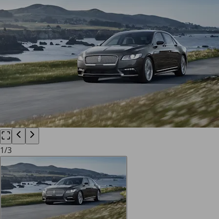
1
/
3