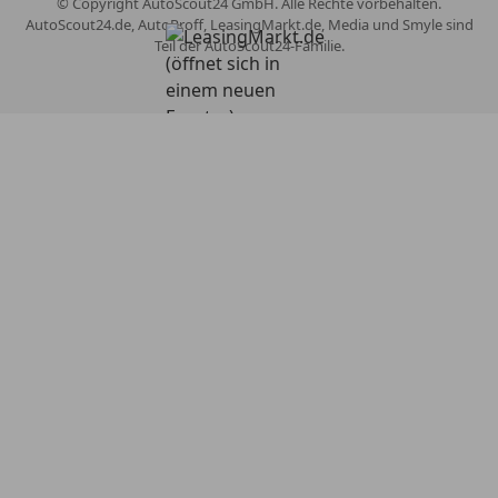
© Copyright
AutoScout24 GmbH. Alle Rechte vorbehalten.
AutoScout24.de, AutoProff, LeasingMarkt.de, Media und Smyle sind
Teil der AutoScout24-Familie.