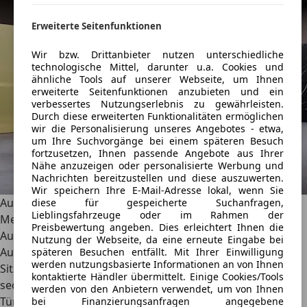
Erweiterte Seitenfunktionen
Wir bzw. Drittanbieter nutzen unterschiedliche
technologische Mittel, darunter u.a. Cookies und
ähnliche Tools auf unserer Webseite, um Ihnen
erweiterte Seitenfunktionen anzubieten und ein
verbessertes Nutzungserlebnis zu gewährleisten.
Durch diese erweiterten Funktionalitäten ermöglichen
wir die Personalisierung unseres Angebotes - etwa,
um Ihre Suchvorgänge bei einem späteren Besuch
fortzusetzen, Ihnen passende Angebote aus Ihrer
Nähe anzuzeigen oder personalisierte Werbung und
Nachrichten bereitzustellen und diese auszuwerten.
Wir speichern Ihre E-Mail-Adresse lokal, wenn Sie
Audi Q9 (2026): Das XXL-Flaggschiff greift BMW X7 und
diese für gespeicherte Suchanfragen,
Lieblingsfahrzeuge oder im Rahmen der
Mercedes GLS an
Preisbewertung angeben. Dies erleichtert Ihnen die
Audi erweitert sein SUV-Portfolio nach oben. Der neue
Nutzung der Webseite, da eine erneute Eingabe bei
Audi Q9 ist 5,31 Meter lang, bietet serienmäßig sieben
späteren Besuchen entfällt. Mit Ihrer Einwilligung
werden nutzungsbasierte Informationen an von Ihnen
Sitze und startet als V6-Diesel mit 299 PS. Optional gibt es
kontaktierte Händler übermittelt. Einige Cookies/Tools
sechs elektrisch verstellbare Einzelsitze, automatische
werden von den Anbietern verwendet, um von Ihnen
Türen und ein 4D-Soundsystem. Die Preise starten bei
bei Finanzierungsanfragen angegebene