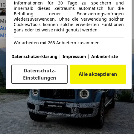
Informationen für 30 Tage zu speichern und
108.400 Euro.
innerhalb dieses Zeitraums automatisch für die
Alexander Nocker
·
29.07.2026
·
6 Min. Lesezeit
Befüllung neuer Finanzierungsanfragen
wiederzuverwenden. Ohne die Verwendung solcher
Mehr lesen
Cookies/Tools können solche erweiterten Funktionen
Audi Q9 (2026): Das XXL-Flaggschiff greift BMW X7 und
ganz oder teilweise nicht genutzt werden.
Mercedes GLS an
Wir arbeiten mit 263 Anbietern zusammen.
|
|
Datenschutzerklärung
Impressum
Anbieterliste
Datenschutz-
Alle akzeptieren
Einstellungen