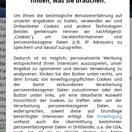
finden, was Sie brauchen.
Um Ihnen die bestmögliche Benutzererfahrung auf
Gewohnte Serienausstattung und neue Farben
unseren Angeboten zu bieten, verwenden wir und
Drittanbieter Cookies und andere Technologien
Zur Serienausstattung des M2 mit M xDrive gehören M
(beides gemeinsam nennen wir nachfolgend:
Leichtmetallräder in 19 Zoll vorn und 20 Zoll hinten sowie
„Cookies"), um Geräteinformationen und
eine M Compound-Bremsanlage mit Sechs-Kolben-
personenbezogene Daten (z.B. IP Adressen) zu
speichern und darauf zuzugreifen.
Festsätteln an der Vorderachse und Ein-Kolben-Bremsen
hinten. Optional bietet BMW Trackbereifung an.
Dadurch ist es möglich, personalisierte Werbung
Beim Design nennt BMW vor allem eine Erweiterung der
entsprechend Ihren Interessen auszuspielen, unser
Angebot zu optimieren und dessen Verwendung zu
Farbpalette. Neben fünf Metallic- und drei Uni-
analysieren. Klicken Sie den Button unten rechts, um
Lackierungen sind sechs BMW-Individual-Farben verfügbar.
dem Einsatz von einwilligungspflichten Cookies und
Erstmals wird für den M2 auch Borusan Turkish Blue
der damit verbundenen Verarbeitung
personenbezogener Daten zuzustimmen oder den
angeboten. Der neue BMW M2 mit M xDrive startet in
Button unten links, um eine detaillierte Auswahl
Deutschland ab 81.300 Euro und kostet damit 3.000 Euro
hinsichtlich der Cookies zu treffen oder um der
mehr als die Variante ohne Allrad. (Text: an | Bilder:
Verarbeitung personenbezogener Daten zu
widersprechen, soweit diese auf Grundlage
Hersteller)
berechtigter Interessen erfolgt. Die
Einwilligung
Artikel teilen
umfasst auch die Übermittlung bestimmter
personenbezogener Daten in Drittländer, u.a. die USA,