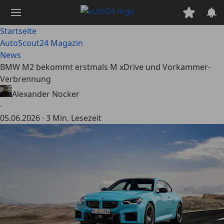
Zum
Hauptinhalt
springen
Startseite
AutoScout24 Magazin
News
BMW M2 bekommt erstmals M xDrive und Vorkammer-
Verbrennung
Alexander Nocker
·
05.06.2026
·
3 Min. Lesezeit