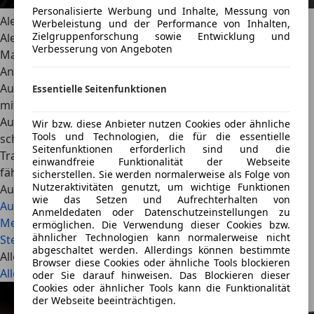
Personalisierte Werbung und Inhalte, Messung von
Alexander Nocker
Werbeleistung und der Performance von Inhalten,
Zielgruppenforschung sowie Entwicklung und
Alexander Nocker verstärkt seit 2026 das AutoScout24
Verbesserung von Angeboten
Magazin als freier Redakteur mit Fokus auf
Antriebstechnologien. Er bringt langjährige Erfahrung im
Automobiljournalismus mit und beschäftigt sich vor allem
Essentielle Seitenfunktionen
mit neuen Technologien und aktuellen Mobilitätsthemen.
Auch klassische Fahrzeuge kennt und schätzt er. Privat
Wir bzw. diese Anbieter nutzen Cookies oder ähnliche
Tools und Technologien, die für die essentielle
schlägt sein Herz für sportliche Klassiker - sein
Seitenfunktionen erforderlich sind und die
Traumwagen ist ein BMW M3 E30 Sport Evolution. Aktuell
einwandfreie Funktionalität der Webseite
fährt er einen VW ID.3 GTX Fire & Ice.
sicherstellen. Sie werden normalerweise als Folge von
Nutzeraktivitäten genutzt, um wichtige Funktionen
Auch interessant
wie das Setzen und Aufrechterhalten von
Audi A2 e-tron: Comeback der teuren Effizienz-Ikone
Anmeldedaten oder Datenschutzeinstellungen zu
Mercedes-Benz GLA (2026): Elektrische 800-Volt-Power,
ermöglichen. Die Verwendung dieser Cookies bzw.
ähnlicher Technologien kann normalerweise nicht
Sternen-Grill und 657 km Reichweite ab 48.600 Euro
abgeschaltet werden. Allerdings können bestimmte
Alle Artikel
Browser diese Cookies oder ähnliche Tools blockieren
Alle ansehen
oder Sie darauf hinweisen. Das Blockieren dieser
Cookies oder ähnlicher Tools kann die Funktionalität
der Webseite beeinträchtigen.