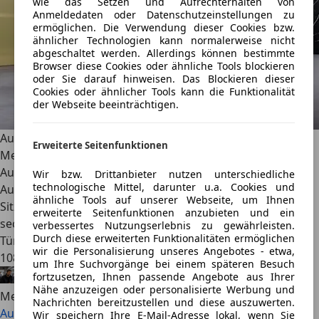
wie das Setzen und Aufrechterhalten von
Anmeldedaten oder Datenschutzeinstellungen zu
ermöglichen. Die Verwendung dieser Cookies bzw.
ähnlicher Technologien kann normalerweise nicht
abgeschaltet werden. Allerdings können bestimmte
Browser diese Cookies oder ähnliche Tools blockieren
oder Sie darauf hinweisen. Das Blockieren dieser
Cookies oder ähnlicher Tools kann die Funktionalität
der Webseite beeinträchtigen.
Audi Q9 (2026): Das XXL-Flaggschiff greift BMW X7 und
Erweiterte Seitenfunktionen
Mercedes GLS an
Audi erweitert sein SUV-Portfolio nach oben. Der neue
Wir bzw. Drittanbieter nutzen unterschiedliche
technologische Mittel, darunter u.a. Cookies und
Audi Q9 ist 5,31 Meter lang, bietet serienmäßig sieben
ähnliche Tools auf unserer Webseite, um Ihnen
Sitze und startet als V6-Diesel mit 299 PS. Optional gibt es
erweiterte Seitenfunktionen anzubieten und ein
sechs elektrisch verstellbare Einzelsitze, automatische
verbessertes Nutzungserlebnis zu gewährleisten.
Durch diese erweiterten Funktionalitäten ermöglichen
Türen und ein 4D-Soundsystem. Die Preise starten bei
wir die Personalisierung unseres Angebotes - etwa,
108.400 Euro.
um Ihre Suchvorgänge bei einem späteren Besuch
fortzusetzen, Ihnen passende Angebote aus Ihrer
Alexander Nocker
·
29.07.2026
·
6 Min. Lesezeit
Nähe anzuzeigen oder personalisierte Werbung und
Mehr lesen
Nachrichten bereitzustellen und diese auszuwerten.
Audi Q9 (2026): Das XXL-Flaggschiff greift BMW X7 und
Wir speichern Ihre E-Mail-Adresse lokal, wenn Sie