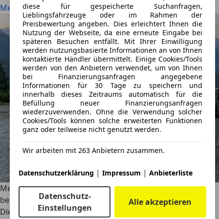
diese für gespeicherte Suchanfragen,
Mercedes GLS an
Lieblingsfahrzeuge oder im Rahmen der
Preisbewertung angeben. Dies erleichtert Ihnen die
Nutzung der Webseite, da eine erneute Eingabe bei
späteren Besuchen entfällt. Mit Ihrer Einwilligung
werden nutzungsbasierte Informationen an von Ihnen
kontaktierte Händler übermittelt. Einige Cookies/Tools
werden von den Anbietern verwendet, um von Ihnen
bei Finanzierungsanfragen angegebene
Informationen für 30 Tage zu speichern und
innerhalb dieses Zeitraums automatisch für die
Befüllung neuer Finanzierungsanfragen
wiederzuverwenden. Ohne die Verwendung solcher
Cookies/Tools können solche erweiterten Funktionen
ganz oder teilweise nicht genutzt werden.
Wir arbeiten mit 263 Anbietern zusammen.
|
|
Datenschutzerklärung
Impressum
Anbieterliste
Mercedes-AMG G 63 Cabriolet: Oben ohne und gar nicht
Datenschutz-
bescheiden
Alle akzeptieren
Einstellungen
Die offene G-Klasse kommt zurück. Der erste Teaser zeigt