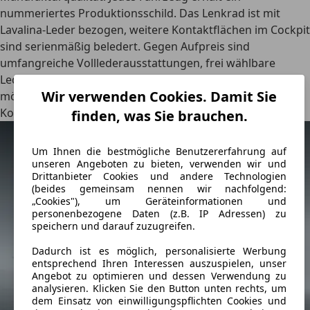
nummeriertes Produktionsschild. Das Lenkrad ist mit
Lavalina-Leder bezogen, weitere Kontaktflächen im Cockpit
sind serienmäßig beledert. Gegen Aufpreis sind
umfangreiche Volllederausstattungen, frei wählbare
Leder- und Nahtfarben sowie individuelle Sonderwünsche
Wir verwenden Cookies. Damit Sie
möglich, etwa Stickereien, Prägungen oder Alcantara im
Kofferraum.
finden, was Sie brauchen.
Um Ihnen die bestmögliche Benutzererfahrung auf
unseren Angeboten zu bieten, verwenden wir und
Drittanbieter Cookies und andere Technologien
(beides gemeinsam nennen wir nachfolgend:
„Cookies"), um Geräteinformationen und
personenbezogene Daten (z.B. IP Adressen) zu
speichern und darauf zuzugreifen.
Dadurch ist es möglich, personalisierte Werbung
entsprechend Ihren Interessen auszuspielen, unser
Angebot zu optimieren und dessen Verwendung zu
analysieren. Klicken Sie den Button unten rechts, um
dem Einsatz von einwilligungspflichten Cookies und