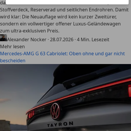
das Mercedes-AMG G 63 Cabriolet mit vier Türen,
Stoffverdeck, Reserverad und seitlichen Endrohren. Damit
wird klar: Die Neuauflage wird kein kurzer Zweitürer,
sondern ein vollwertiger offener Luxus-Geländewagen
zum ultra-exklusiven Preis.
Alexander Nocker
·
28.07.2026
·
4 Min. Lesezeit
Mehr lesen
Mercedes-AMG G 63 Cabriolet: Oben ohne und gar nicht
bescheiden