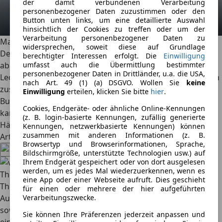
der damit verbundenen Verarbeitung
personenbezogener Daten zuzustimmen oder den
Button unten links, um eine detaillierte Auswahl
hinsichtlich der Cookies zu treffen oder um der
Verarbeitung personenbezogener Daten zu
Marktstart und Preis
widersprechen, soweit diese auf Grundlage
Der Bovensiepen 05 GT startet in Deutschland zu Preisen
berechtigter Interessen erfolgt. Die
Einwilligung
umfasst auch die Übermittlung bestimmter
ab 198.900 Euro. Mögliche Individualisierungen, etwa
personenbezogener Daten in Drittländer, u.a. die USA,
Lederpakete oder Exterieur-Sonderlackierungen, kommen
nach Art. 49 (1) (a) DSGVO. Wollen Sie
keine
zusätzlich hinzu. Die ersten Auslieferungen ab Werk
Einwilligung
erteilen, klicken Sie bitte
hier
.
Buchloe sind für Ende des Jahres geplant. Bestellt werden
Cookies, Endgeräte- oder ähnliche Online-Kennungen
kann der 05 GT unter anderem über ausgewählte BMW-
(z. B. login-basierte Kennungen, zufällig generierte
Händler. (Text: tv | Bilder: Hersteller)
Kennungen, netzwerkbasierte Kennungen) können
zusammen mit anderen Informationen (z. B.
Artikel teilen
Browsertyp und Browserinformationen, Sprache,
Bildschirmgröße, unterstützte Technologien usw.) auf
Ihrem Endgerät gespeichert oder von dort ausgelesen
werden, um es jedes Mal wiederzuerkennen, wenn es
Thomas Vogelhuber
eine App oder einer Webseite aufruft. Dies geschieht
Thomas Vogelhuber ist seit März 2019 Chefredakteur des
für einen oder mehrere der hier aufgeführten
Verarbeitungszwecke.
AutoScout24 Magazins und verantwortet die inhaltliche
sowie strategische Ausrichtung der Redaktion
Sie können Ihre Präferenzen jederzeit anpassen und