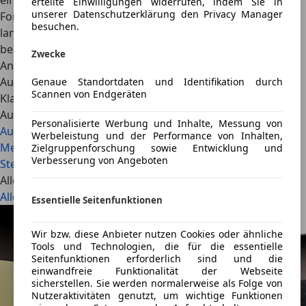
einschließlich der Weiterentwicklung aller Content-
erteilte Einwilligungen widerrufen, indem Sie in
unserer Datenschutzerklärung den Privacy Manager
Formate, insbesondere im Bereich Video. Er verfügt über
besuchen.
langjährige Erfahrung im Automobiljournalismus und
beschäftigt sich mit aktuellen Mobilitätstrends, neuen
Zwecke
Antriebstechnologien sowie der Entwicklung des
Automobilmarktes. Privat fährt er eine Mercedes-Benz S-
Genaue Standortdaten und Identifikation durch
Scannen von Endgeräten
Klasse S 450 4Matic W221.
Auch interessant
Personalisierte Werbung und Inhalte, Messung von
Audi A2 e-tron: Comeback der teuren Effizienz-Ikone
Werbeleistung und der Performance von Inhalten,
Mercedes-Benz GLA (2026): Elektrische 800-Volt-Power,
Zielgruppenforschung sowie Entwicklung und
Verbesserung von Angeboten
Sternen-Grill und 657 km Reichweite ab 48.600 Euro
Alle Artikel
Alle ansehen
Essentielle Seitenfunktionen
Wir bzw. diese Anbieter nutzen Cookies oder ähnliche
Tools und Technologien, die für die essentielle
Seitenfunktionen erforderlich sind und die
einwandfreie Funktionalität der Webseite
sicherstellen. Sie werden normalerweise als Folge von
Nutzeraktivitäten genutzt, um wichtige Funktionen