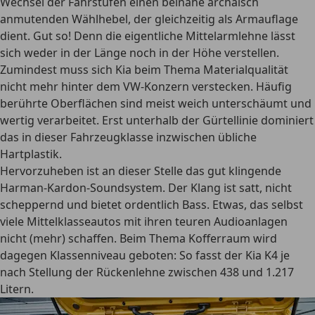
Wechsel der Fahrstufen einen beinahe archaisch
anmutenden Wählhebel, der gleichzeitig als Armauflage
dient. Gut so! Denn die eigentliche Mittelarmlehne lässt
sich weder in der Länge noch in der Höhe verstellen.
Zumindest muss sich Kia beim Thema Materialqualität
nicht mehr hinter dem VW-Konzern verstecken. Häufig
berührte Oberflächen sind meist weich unterschäumt und
wertig verarbeitet. Erst unterhalb der Gürtellinie dominiert
das in dieser Fahrzeugklasse inzwischen übliche
Hartplastik.
Hervorzuheben ist an dieser Stelle das gut klingende
Harman-Kardon-Soundsystem. Der Klang ist satt, nicht
scheppernd und bietet ordentlich Bass. Etwas, das selbst
viele Mittelklasseautos mit ihren teuren Audioanlagen
nicht (mehr) schaffen. Beim Thema Kofferraum wird
dagegen Klassenniveau geboten: So fasst der Kia K4 je
nach Stellung der Rückenlehne zwischen 438 und 1.217
Litern.