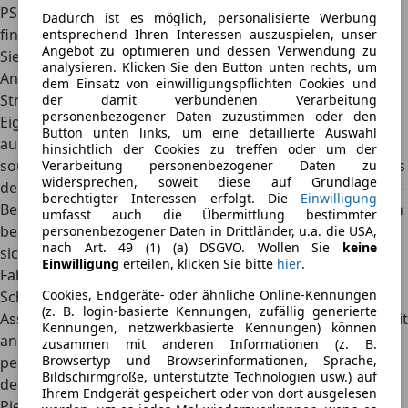
PS starke und nicht elektrifizierte 1,6-Liter-Turbobenziner
Dadurch ist es möglich, personalisierte Werbung
findet nur selten den richtigen Anschluss an das
entsprechend Ihren Interessen auszuspielen, unser
Angebot zu optimieren und dessen Verwendung zu
Siebengang-Doppelkupplungsgetriebe. Ruckeliges
analysieren. Klicken Sie den Button unten rechts, um
Anfahren ist keine Seltenheit, und bis die Kraft auf die
dem Einsatz von einwilligungspflichten Cookies und
Straße übertragen wird, vergeht oft spürbar Zeit.
der damit verbundenen Verarbeitung
personenbezogener Daten zuzustimmen oder den
Eigentlich schade. Denn sowohl das Stahlfahrwerk als
Button unten links, um eine detaillierte Auswahl
auch die Lenkung machen aus dem Kia K4 einen durchaus
hinsichtlich der Cookies zu treffen oder um der
souveränen Kurvenräuber. Ist der Golf-Konkurrent jenseits
Verarbeitung personenbezogener Daten zu
widersprechen, soweit diese auf Grundlage
der 3.000 Touren einmal richtig in Fahrt, zieht der 1,6-Liter-
berechtigter Interessen erfolgt. Die
Einwilligung
Benziner ordentlich davon. Das macht sich allerdings auch
umfasst auch die Übermittlung bestimmter
beim Verbrauch bemerkbar. Weniger als 7,5 Liter ließen
personenbezogener Daten in Drittländer, u.a. die USA,
nach Art. 49 (1) (a) DSGVO. Wollen Sie
keine
sich im Testalltag kaum realisieren - für Leistung und
Einwilligung
erteilen, klicken Sie bitte
hier
.
Fahrzeugklasse inzwischen eher ein mäßiger Wert.
Cookies, Endgeräte- oder ähnliche Online-Kennungen
Schwächen zeigt der Kia K4 zudem bei den
(z. B. login-basierte Kennungen, zufällig generierte
Assistenzsystemen. Zwar hatte Kia bereits vor längerer Zeit
Kennungen, netzwerkbasierte Kennungen) können
angekündigt, den Aufmerksamkeitsassistenten weniger
zusammen mit anderen Informationen (z. B.
Browsertyp und Browserinformationen, Sprache,
penetrant abzustimmen, doch schon ein kurzer Blick auf
Bildschirmgröße, unterstützte Technologien usw.) auf
den Beifahrersitz reicht aus, um den Fahrer mit lautem
Ihrem Endgerät gespeichert oder von dort ausgelesen
Piepsen zu ermahnen. Dass die