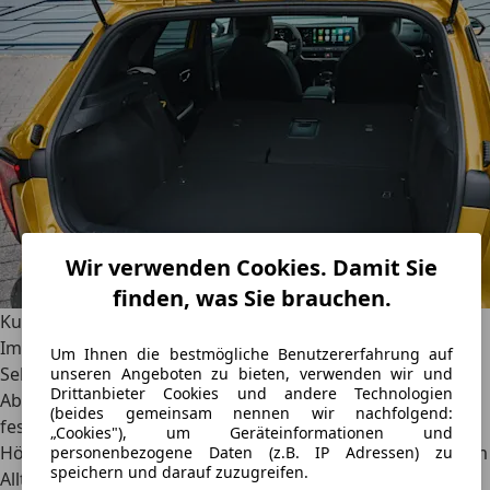
Wir verwenden Cookies. Damit Sie
finden, was Sie brauchen.
Kurvenräuber mit fehlendem Kraftschluss
Im Fahrkapitel wird es dann allerdings etwas schwierig.
Um Ihnen die bestmögliche Benutzererfahrung auf
Selbst aus Sicht eines gewöhnlichen Autofahrers wirkt die
unseren Angeboten zu bieten, verwenden wir und
Drittanbieter Cookies und andere Technologien
Abstimmung des Antriebs wenig gelungen. Um das
(beides gemeinsam nennen wir nachfolgend:
festzustellen, muss man nicht einmal die
„Cookies"), um Geräteinformationen und
Höchstgeschwindigkeit von 223 km/h erreichen. Bereits im
personenbezogene Daten (z.B. IP Adressen) zu
speichern und darauf zuzugreifen.
Alltagsverkehr fällt die mangelnde Harmonie auf. Der 150