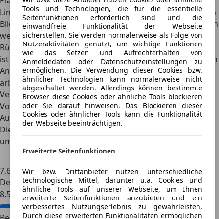
Platzangebot und der umfangreichen Ausstattung der GT-
Tools und Technologien, die für die essentielle
Line zu einem fairen Preis macht der Kia K4 auf den ersten
Seitenfunktionen erforderlich sind und die
Blick eine gute Figur. Er hat das Zeug dazu nicht einfach ein
einwandfreie Funktionalität der Webseite
weiterer Golf-Konkurrent zu sein, der schnell wieder im
sicherstellen. Sie werden normalerweise als Folge von
Nutzeraktivitäten genutzt, um wichtige Funktionen
Rückspiegel der Geschichte verschwindet. Voraussetzung
wie das Setzen und Aufrechterhalten von
ist allerdings, dass die Koreaner noch einmal einmal in den
Anmeldedaten oder Datenschutzeinstellungen zu
Antriebsstrang investieren. Denn Motor und Getriebe
ermöglichen. Die Verwendung dieser Cookies bzw.
ähnlicher Technologien kann normalerweise nicht
arbeiten nur selten harmonisch zusammen, während der
abgeschaltet werden. Allerdings können bestimmte
Verbrauch gleichzeitig zu hoch ausfällt. (Text: Thomas
Browser diese Cookies oder ähnliche Tools blockieren
Vogelhuber | Bilder: Hersteller)
oder Sie darauf hinweisen. Das Blockieren dieser
Cookies oder ähnlicher Tools kann die Funktionalität
AutoScout24 Scores
der Webseite beeinträchtigen.
Diese Bewertung wird von unserem Expertenteam nach
umfangreichen Tests des Fahrzeugs vergeben.
Erweiterte Seitenfunktionen
Score
7,6
Wir bzw. Drittanbieter nutzen unterschiedliche
technologische Mittel, darunter u.a. Cookies und
Design
ähnliche Tools auf unserer Webseite, um Ihnen
8,5
erweiterte Seitenfunktionen anzubieten und ein
verbessertes Nutzungserlebnis zu gewährleisten.
Durch diese erweiterten Funktionalitäten ermöglichen
Bedienbarkeit