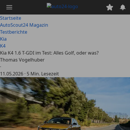
Zum
Hauptinhalt
springen
Startseite
AutoScout24 Magazin
Testberichte
Kia
K4
Kia K4 1.6 T-GDI im Test: Alles Golf, oder was?
Thomas Vogelhuber
·
11.05.2026
·
5 Min. Lesezeit