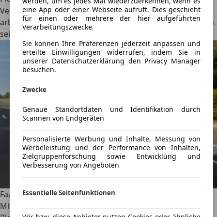
werden, um es jedes Mal wiederzuerkennen, wenn es
eine App oder einer Webseite aufruft. Dies geschieht
Verkehrszeichenerkennung eher nach dem Zufallsprinzip
für einen oder mehrere der hier aufgeführten
arbeitet, scheint inzwischen ohnehin Industriestandard zu
Verarbeitungszwecke.
sein.
Sie können Ihre Präferenzen jederzeit anpassen und
erteilte Einwilligungen widerrufen, indem Sie in
unserer Datenschutzerklärung den Privacy Manager
besuchen.
Zwecke
Genaue Standortdaten und Identifikation durch
Scannen von Endgeräten
Personalisierte Werbung und Inhalte, Messung von
Werbeleistung und der Performance von Inhalten,
Zielgruppenforschung sowie Entwicklung und
Verbesserung von Angeboten
Essentielle Seitenfunktionen
Fazit
Mit seinem knackigen Design, dem großzügigen
Wir bzw. diese Anbieter nutzen Cookies oder ähnliche