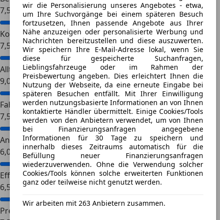
wir die Personalisierung unseres Angebotes - etwa,
7,5
um Ihre Suchvorgänge bei einem späteren Besuch
fortzusetzen, Ihnen passende Angebote aus Ihrer
Nähe anzuzeigen oder personalisierte Werbung und
Komfort
Nachrichten bereitzustellen und diese auszuwerten.
7,5
Wir speichern Ihre E-Mail-Adresse lokal, wenn Sie
diese für gespeicherte Suchanfragen,
Lieblingsfahrzeuge oder im Rahmen der
Alltagstauglichkeit
Preisbewertung angeben. Dies erleichtert Ihnen die
9,0
Nutzung der Webseite, da eine erneute Eingabe bei
späteren Besuchen entfällt. Mit Ihrer Einwilligung
werden nutzungsbasierte Informationen an von Ihnen
Fahreigenschaften
kontaktierte Händler übermittelt. Einige Cookies/Tools
7,5
werden von den Anbietern verwendet, um von Ihnen
bei Finanzierungsanfragen angegebene
Informationen für 30 Tage zu speichern und
Antrieb
innerhalb dieses Zeitraums automatisch für die
6,0
Befüllung neuer Finanzierungsanfragen
wiederzuverwenden. Ohne die Verwendung solcher
Cookies/Tools können solche erweiterten Funktionen
Effizienz
ganz oder teilweise nicht genutzt werden.
6,5
Wir arbeiten mit 263 Anbietern zusammen.
Preis-Leistungs-Verhältnis