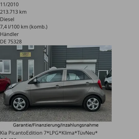
11/2010
213.713 km
Diesel
7,4 l/100 km (komb.)
Händler
DE 75328
Kia Picanto
Edition 7*LPG*Klima*TüvNeu*