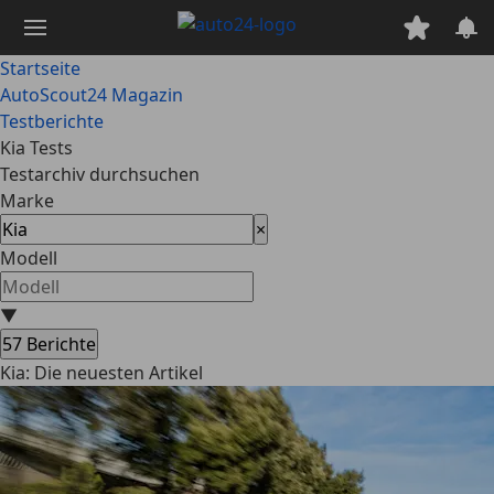
Zum
Hauptinhalt
springen
Startseite
AutoScout24 Magazin
Testberichte
Kia Tests
Testarchiv durchsuchen
Marke
×
Modell
▼
57
Berichte
Kia: Die neuesten Artikel