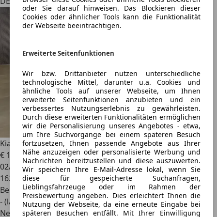
DE 44319
oder Sie darauf hinweisen. Das Blockieren dieser
Cookies oder ähnlicher Tools kann die Funktionalität
der Webseite beeinträchtigen.
Erweiterte Seitenfunktionen
Wir bzw. Drittanbieter nutzen unterschiedliche
technologische Mittel, darunter u.a. Cookies und
ähnliche Tools auf unserer Webseite, um Ihnen
erweiterte Seitenfunktionen anzubieten und ein
verbessertes Nutzungserlebnis zu gewährleisten.
Durch diese erweiterten Funktionalitäten ermöglichen
wir die Personalisierung unseres Angebotes - etwa,
um Ihre Suchvorgänge bei einem späteren Besuch
Kia Picanto
1.1 Start*Klima*Zahnriemen-Neu*
fortzusetzen, Ihnen passende Angebote aus Ihrer
Nähe anzuzeigen oder personalisierte Werbung und
€ 1.950
Nachrichten bereitzustellen und diese auszuwerten.
02/2009
Wir speichern Ihre E-Mail-Adresse lokal, wenn Sie
162.573 km
diese für gespeicherte Suchanfragen,
Lieblingsfahrzeuge oder im Rahmen der
Benzin
Preisbewertung angeben. Dies erleichtert Ihnen die
- (l/100 km)
Nutzung der Webseite, da eine erneute Eingabe bei
Neu
späteren Besuchen entfällt. Mit Ihrer Einwilligung