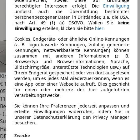
widersprechen, soweit diese auf Grundlage
berechtigter Interessen erfolgt. Die
Einwilligung
umfasst auch die Übermittlung bestimmter
personenbezogener Daten in Drittländer, u.a. die USA,
nach Art. 49 (1) (a) DSGVO. Wollen Sie
keine
Einwilligung
erteilen, klicken Sie bitte
hier
.
Cookies, Endgeräte- oder ähnliche Online-Kennungen
(z. B. login-basierte Kennungen, zufällig generierte
Kennungen, netzwerkbasierte Kennungen) können
zusammen mit anderen Informationen (z. B.
Browsertyp und Browserinformationen, Sprache,
Bildschirmgröße, unterstützte Technologien usw.) auf
Ihrem Endgerät gespeichert oder von dort ausgelesen
Kia Picanto
1.1 LX*TÜV 05/2027*KUPPLUNG NEU*KLIMA*
werden, um es jedes Mal wiederzuerkennen, wenn es
€ 1.490
€ 1.990,-
eine App oder einer Webseite aufruft. Dies geschieht
für einen oder mehrere der hier aufgeführten
05/2006
Verarbeitungszwecke.
110.249 km
Benzin
Sie können Ihre Präferenzen jederzeit anpassen und
erteilte Einwilligungen widerrufen, indem Sie in
- (l/100 km)
unserer Datenschutzerklärung den Privacy Manager
SuperDEAL
besuchen.
Händler
Zwecke
DE 47803