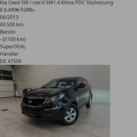
Kia Ceed SW / cee'd SW
1.4 Klima PDC Sitzheizung
€ 6.490
€ 7.290,-
06/2013
60.500 km
Benzin
- (l/100 km)
SuperDEAL
Händler
DE 47506