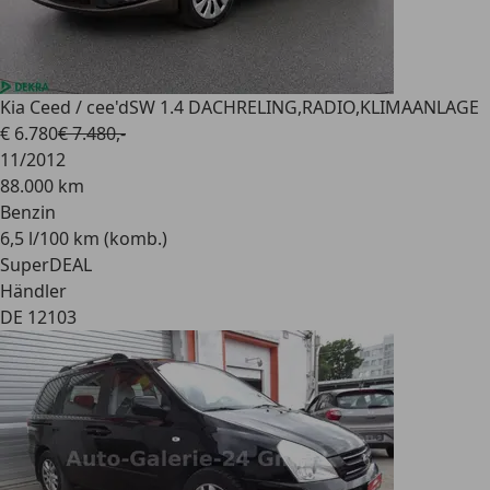
Kia Ceed / cee'd
SW 1.4 DACHRELING,RADIO,KLIMAANLAGE
€ 6.780
€ 7.480,-
11/2012
88.000 km
Benzin
6,5 l/100 km (komb.)
SuperDEAL
Händler
DE 12103