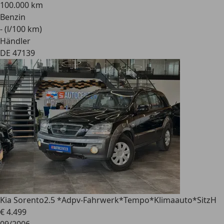
100.000 km
Benzin
- (l/100 km)
Händler
DE 47139
Kia Sorento
2.5 *Adpv-Fahrwerk*Tempo*Klimaauto*SitzH
€ 4.499