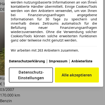
werden nutzungsbasierte Informationen an von Ihnen
Händler
kontaktierte Händler übermittelt. Einige Cookies/Tools
DE 12357
werden von den Anbietern verwendet, um von Ihnen
bei Finanzierungsanfragen angegebene
Informationen für 30 Tage zu speichern und
innerhalb dieses Zeitraums automatisch für die
Befüllung neuer Finanzierungsanfragen
wiederzuverwenden. Ohne die Verwendung solcher
Cookies/Tools können solche erweiterten Funktionen
ganz oder teilweise nicht genutzt werden.
Wir arbeiten mit 263 Anbietern zusammen.
|
|
Datenschutzerklärung
Impressum
Anbieterliste
Datenschutz-
Alle akzeptieren
Einstellungen
Kia Picanto
1.1 LX*KLIMA*SO+WI-REIFEN+TÜV NEU
€ 1.990
03/2007
170.000 km
Benzin