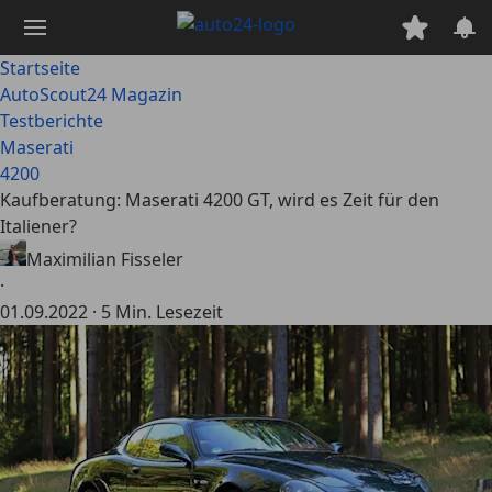
Zum
Hauptinhalt
springen
Startseite
AutoScout24 Magazin
Testberichte
Maserati
4200
Kaufberatung: Maserati 4200 GT, wird es Zeit für den
Italiener?
Maximilian Fisseler
·
01.09.2022
·
5 Min. Lesezeit