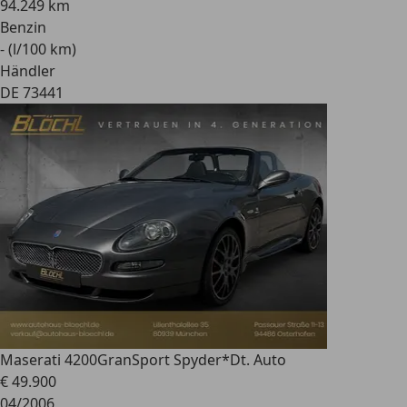
94.249 km
Benzin
- (l/100 km)
Händler
DE 73441
Maserati 4200
GranSport Spyder*Dt. Auto
€ 49.900
04/2006