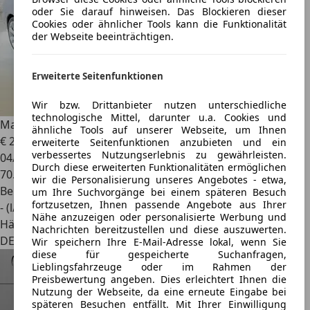
oder Sie darauf hinweisen. Das Blockieren dieser
Cookies oder ähnlicher Tools kann die Funktionalität
der Webseite beeinträchtigen.
Erweiterte Seitenfunktionen
Wir bzw. Drittanbieter nutzen unterschiedliche
technologische Mittel, darunter u.a. Cookies und
Maserati 4200
Facelift Coupe Cambiocorsa
ähnliche Tools auf unserer Webseite, um Ihnen
€ 22.500
erweiterte Seitenfunktionen anzubieten und ein
verbessertes Nutzungserlebnis zu gewährleisten.
04/2005
Durch diese erweiterten Funktionalitäten ermöglichen
70.583 km
wir die Personalisierung unseres Angebotes - etwa,
Benzin
um Ihre Suchvorgänge bei einem späteren Besuch
fortzusetzen, Ihnen passende Angebote aus Ihrer
- (l/100 km)
Nähe anzuzeigen oder personalisierte Werbung und
Händler
Nachrichten bereitzustellen und diese auszuwerten.
DE 67714
Wir speichern Ihre E-Mail-Adresse lokal, wenn Sie
diese für gespeicherte Suchanfragen,
Lieblingsfahrzeuge oder im Rahmen der
Preisbewertung angeben. Dies erleichtert Ihnen die
Nutzung der Webseite, da eine erneute Eingabe bei
späteren Besuchen entfällt. Mit Ihrer Einwilligung