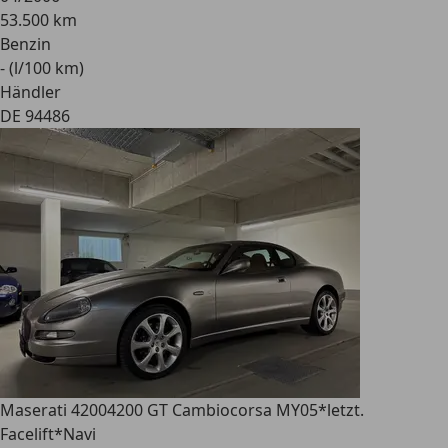
53.500 km
Benzin
- (l/100 km)
Händler
DE 94486
Maserati 4200
4200 GT Cambiocorsa MY05*letzt.
Facelift*Navi