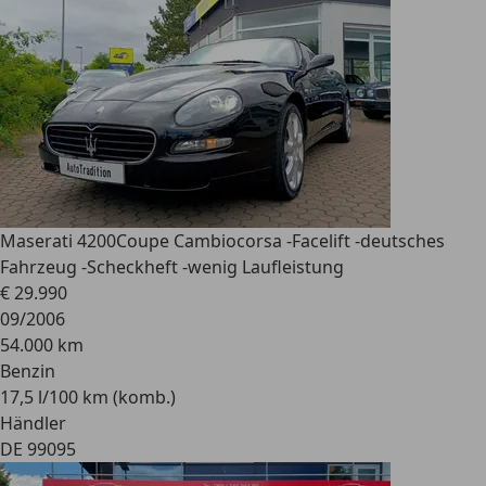
Maserati 4200
Coupe Cambiocorsa -Facelift -deutsches
Fahrzeug -Scheckheft -wenig Laufleistung
€ 29.990
09/2006
54.000 km
Benzin
17,5 l/100 km (komb.)
Händler
DE 99095