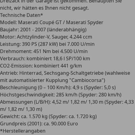
Dreizack in der Garage ist gekommen. Behaupten Sie
nicht, wir hätten es Ihnen nicht gesagt.
Technische Daten*
Modell:
Maserati Coupé GT / Maserati Spyder
Baujahr:
2001 - 2007 (länderabhängig)
Motor:
Achtzylinder-V, Sauger, 4.244 ccm
Leistung:
390 PS (287 kW) bei 7.000 U/min
Drehmoment:
451 Nm bei 4.500 U/min
Verbrauch:
kombiniert 18,6 l SP/100 km
CO2-Emission:
kombiniert 441 g/km
Antrieb:
Hinterrad, Sechsgang-Schaltgetriebe (wahlweise
mit automatisierter Kupplung "Cambiocorsa")
Beschleunigung (0 – 100 Km/h):
4,9 s (Spyder: 5,0 s)
Höchstgeschwindigkeit:
285 km/h (Spyder: 280 km/h)
Abmessungen (L/B/H):
4,52 m/ 1,82 m/ 1,30 m (Spyder: 4,33
m/ 1,82 m/ 1,30 m)
Gewicht:
ca. 1.570 kg (Spyder: ca. 1.720 kg)
Grundpreis (2001):
ca. 90.000 Euro
*Herstellerangaben