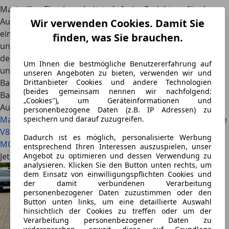
Maximilian Fisseler arbeitet als freier Redakteur für das
AutoScout24 Magazin. Als italophiler Allesfahrer pflegt er
Wir verwenden Cookies. Damit Sie
eine romantisch-verklärte Sicht auf das Automobil. Benzin
finden, was Sie brauchen.
und Motoröl sind ihm deutlich näher als die Suche nach
der nächsten Ladesäule. Sein Traumwagen trägt, ganz
Um Ihnen die bestmögliche Benutzererfahrung auf
unitalienisch, ein Porsche-Wappen: der 911 Turbo der
unseren Angeboten zu bieten, verwenden wir und
Baureihe 964. Im Alltag bewegt er eine E-Klasse der
Drittanbieter Cookies und andere Technologien
(beides gemeinsam nennen wir nachfolgend:
Baureihe 212.
„Cookies"), um Geräteinformationen und
Auch interessant
personenbezogene Daten (z.B. IP Adressen) zu
Maserati Quattroporte V vs. Mercedes S 500 W221: Welche
speichern und darauf zuzugreifen.
V8-Limousine ist der bessere Youngtimer?
Maserati
Dadurch ist es möglich, personalisierte Werbung
MCPura Cielo im Test: Der schönere Ferrari?
entsprechend Ihren Interessen auszuspielen, unser
Jetzt Maserati 4200 auf AutoScout24.de finden
Angebot zu optimieren und dessen Verwendung zu
analysieren. Klicken Sie den Button unten rechts, um
dem Einsatz von einwilligungspflichten Cookies und
der damit verbundenen Verarbeitung
personenbezogener Daten zuzustimmen oder den
Button unten links, um eine detaillierte Auswahl
hinsichtlich der Cookies zu treffen oder um der
Verarbeitung personenbezogener Daten zu