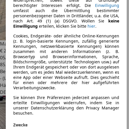
widersprechen, soweit diese auf Grundlage
berechtigter Interessen erfolgt. Die
Einwilligung
umfasst auch die Übermittlung bestimmter
personenbezogener Daten in Drittländer, u.a. die USA,
nach Art. 49 (1) (a) DSGVO. Wollen Sie
keine
Einwilligung
erteilen, klicken Sie bitte
hier
.
Cookies, Endgeräte- oder ähnliche Online-Kennungen
(z. B. login-basierte Kennungen, zufällig generierte
Maserati 4200
Coupe CambioCorsa 2. Hand
Kennungen, netzwerkbasierte Kennungen) können
€ 24.920
zusammen mit anderen Informationen (z. B.
Browsertyp und Browserinformationen, Sprache,
05/2003
Bildschirmgröße, unterstützte Technologien usw.) auf
85.500 km
Ihrem Endgerät gespeichert oder von dort ausgelesen
Benzin
werden, um es jedes Mal wiederzuerkennen, wenn es
eine App oder einer Webseite aufruft. Dies geschieht
- (l/100 km)
für einen oder mehrere der hier aufgeführten
Händler
Verarbeitungszwecke.
DE 67433
Sie können Ihre Präferenzen jederzeit anpassen und
erteilte Einwilligungen widerrufen, indem Sie in
unserer Datenschutzerklärung den Privacy Manager
besuchen.
Zwecke