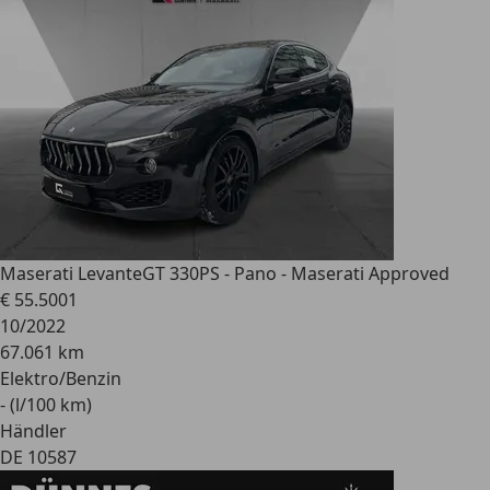
Maserati Levante
GT 330PS - Pano - Maserati Approved
€ 55.500
1
10/2022
67.061 km
Elektro/Benzin
- (l/100 km)
Händler
DE 10587