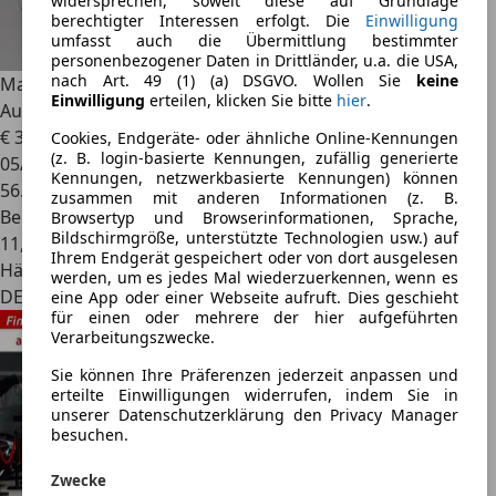
widersprechen, soweit diese auf Grundlage
berechtigter Interessen erfolgt. Die
Einwilligung
umfasst auch die Übermittlung bestimmter
personenbezogener Daten in Drittländer, u.a. die USA,
nach Art. 49 (1) (a) DSGVO. Wollen Sie
keine
Maserati Ghibli
3.0 V6
Einwilligung
erteilen, klicken Sie bitte
hier
.
Automatik*KEYLESS*BUSINESS+*PREMIU
€ 32.990
1
Cookies, Endgeräte- oder ähnliche Online-Kennungen
(z. B. login-basierte Kennungen, zufällig generierte
05/2019
Kennungen, netzwerkbasierte Kennungen) können
56.500 km
zusammen mit anderen Informationen (z. B.
Benzin
Browsertyp und Browserinformationen, Sprache,
Bildschirmgröße, unterstützte Technologien usw.) auf
11,0 l/100 km (komb.)
Ihrem Endgerät gespeichert oder von dort ausgelesen
Händler
werden, um es jedes Mal wiederzuerkennen, wenn es
DE 72072
eine App oder einer Webseite aufruft. Dies geschieht
für einen oder mehrere der hier aufgeführten
Verarbeitungszwecke.
Sie können Ihre Präferenzen jederzeit anpassen und
erteilte Einwilligungen widerrufen, indem Sie in
unserer Datenschutzerklärung den Privacy Manager
besuchen.
Zwecke