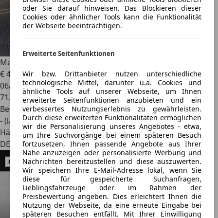
oder Sie darauf hinweisen. Das Blockieren dieser
Cookies oder ähnlicher Tools kann die Funktionalität
der Webseite beeinträchtigen.
Erweiterte Seitenfunktionen
Maserati Levante
Q4 Gran Sport Luftfederung
€ 44.998
1
Wir bzw. Drittanbieter nutzen unterschiedliche
technologische Mittel, darunter u.a. Cookies und
06/2020
ähnliche Tools auf unserer Webseite, um Ihnen
71.500 km
erweiterte Seitenfunktionen anzubieten und ein
Benzin
verbessertes Nutzungserlebnis zu gewährleisten.
Durch diese erweiterten Funktionalitäten ermöglichen
- (l/100 km)
wir die Personalisierung unseres Angebotes - etwa,
Händler
um Ihre Suchvorgänge bei einem späteren Besuch
DE 76829
fortzusetzen, Ihnen passende Angebote aus Ihrer
Nähe anzuzeigen oder personalisierte Werbung und
Nachrichten bereitzustellen und diese auszuwerten.
Wir speichern Ihre E-Mail-Adresse lokal, wenn Sie
diese für gespeicherte Suchanfragen,
Lieblingsfahrzeuge oder im Rahmen der
Preisbewertung angeben. Dies erleichtert Ihnen die
Nutzung der Webseite, da eine erneute Eingabe bei
späteren Besuchen entfällt. Mit Ihrer Einwilligung