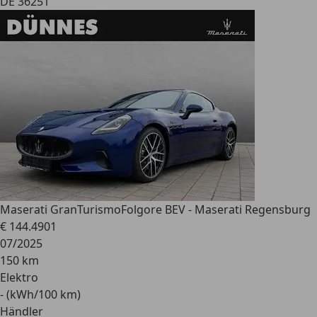
DE 36251
Maserati GranTurismo
Folgore BEV - Maserati Regensburg
€ 144.490
1
07/2025
150 km
Elektro
- (kWh/100 km)
Händler