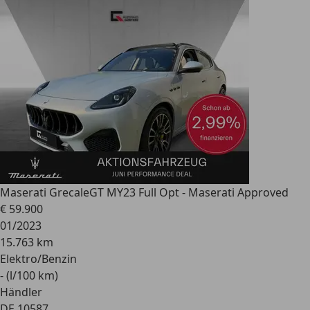
Maserati Grecale
GT MY23 Full Opt - Maserati Approved
€ 59.900
01/2023
15.763 km
Elektro/Benzin
- (l/100 km)
Händler
DE 10587