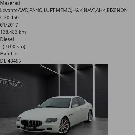
Maserati
Levante
AWD,PANO,LUFT,MEMO,H&K,NAVI,AHK,BIXENON
€ 20.450
01/2017
138.483 km
Diesel
- (l/100 km)
Händler
DE 48455