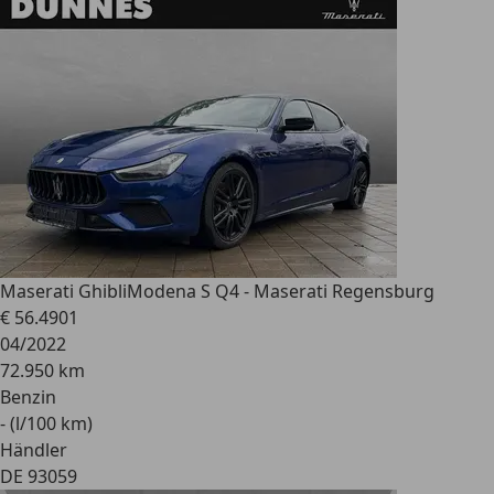
Maserati Ghibli
Modena S Q4 - Maserati Regensburg
€ 56.490
1
04/2022
72.950 km
Benzin
- (l/100 km)
Händler
DE 93059