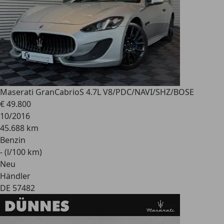
Maserati GranCabrio
S 4.7L V8/PDC/NAVI/SHZ/BOSE
€ 49.800
10/2016
45.688 km
Benzin
- (l/100 km)
Neu
Händler
DE 57482