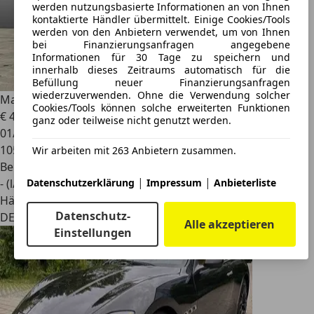
werden nutzungsbasierte Informationen an von Ihnen
kontaktierte Händler übermittelt. Einige Cookies/Tools
werden von den Anbietern verwendet, um von Ihnen
bei Finanzierungsanfragen angegebene
Informationen für 30 Tage zu speichern und
innerhalb dieses Zeitraums automatisch für die
Befüllung neuer Finanzierungsanfragen
wiederzuverwenden. Ohne die Verwendung solcher
Maserati Grecale
GT - Maserati Regensburg
Cookies/Tools können solche erweiterten Funktionen
€ 45.590
1
ganz oder teilweise nicht genutzt werden.
01/2023
105.990 km
Wir arbeiten mit 263 Anbietern zusammen.
Benzin
|
|
Datenschutzerklärung
Impressum
Anbieterliste
- (l/100 km)
Händler
Datenschutz-
DE 93059
Alle akzeptieren
Einstellungen