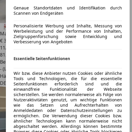
Genaue Standortdaten und Identifikation durch
Scannen von Endgeräten
Personalisierte Werbung und Inhalte, Messung von
Werbeleistung und der Performance von Inhalten,
Maserati GranTurismo
4.2 V8 Aut. Alcantara Dachhimmel
Zielgruppenforschung sowie Entwicklung und
€ 39.790
Verbesserung von Angeboten
11/2014
81.293 km
Essentielle Seitenfunktionen
Benzin
- (l/100 km)
Wir bzw. diese Anbieter nutzen Cookies oder ähnliche
Händler
Tools und Technologien, die für die essentielle
DE 68753
Seitenfunktionen erforderlich sind und die
einwandfreie Funktionalität der Webseite
sicherstellen. Sie werden normalerweise als Folge von
Nutzeraktivitäten genutzt, um wichtige Funktionen
wie das Setzen und Aufrechterhalten von
Anmeldedaten oder Datenschutzeinstellungen zu
ermöglichen. Die Verwendung dieser Cookies bzw.
ähnlicher Technologien kann normalerweise nicht
abgeschaltet werden. Allerdings können bestimmte
Browser diese Cookies oder ähnliche Tools blockieren