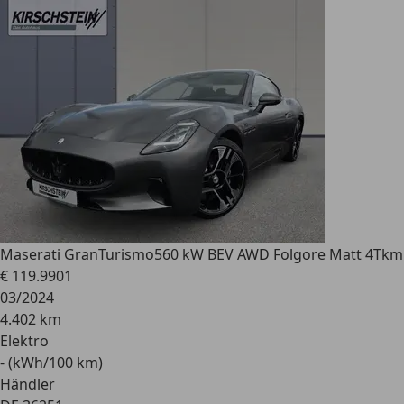
Maserati GranTurismo
560 kW BEV AWD Folgore Matt 4Tkm
€ 119.990
1
03/2024
4.402 km
Elektro
- (kWh/100 km)
Händler