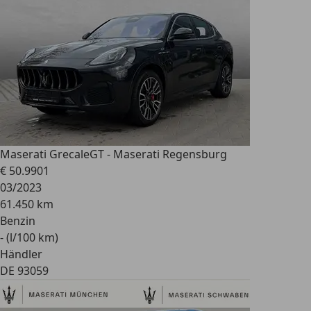
Maserati Grecale
GT - Maserati Regensburg
€ 50.990
1
03/2023
61.450 km
Benzin
- (l/100 km)
Händler
DE 93059