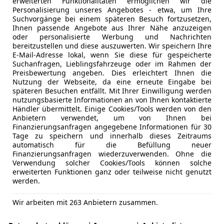
erweiterten Funktionalitäten ermöglichen wir die
Personalisierung unseres Angebotes - etwa, um Ihre
Suchvorgänge bei einem späteren Besuch fortzusetzen,
Ihnen passende Angebote aus Ihrer Nähe anzuzeigen
oder personalisierte Werbung und Nachrichten
bereitzustellen und diese auszuwerten. Wir speichern Ihre
E-Mail-Adresse lokal, wenn Sie diese für gespeicherte
Japaner in eine neue Ära aufbrechen. Wir fuhren den allrad
Suchanfragen, Lieblingsfahrzeuge oder im Rahmen der
Preisbewertung angeben. Dies erleichtert Ihnen die
Nutzung der Webseite, da eine erneute Eingabe bei
späteren Besuchen entfällt. Mit Ihrer Einwilligung werden
nutzungsbasierte Informationen an von Ihnen kontaktierte
Händler übermittelt. Einige Cookies/Tools werden von den
Anbietern verwendet, um von Ihnen bei
Finanzierungsanfragen angegebene Informationen für 30
Tage zu speichern und innerhalb dieses Zeitraums
automatisch für die Befüllung neuer
Finanzierungsanfragen wiederzuverwenden. Ohne die
Verwendung solcher Cookies/Tools können solche
erweiterten Funktionen ganz oder teilweise nicht genutzt
werden.
Wir arbeiten mit 263 Anbietern zusammen.