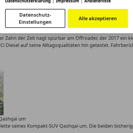
|
|
Datenschutzerklärung
Impressum
Anbieterliste
Datenschutz-
Alle akzeptieren
Einstellungen
der Zahn der Zeit nagt spürbar am Offroader, der 2017 ein kl
 Diesel auf seine Alltagsqualitäten hin getestet. Fahrberic
m Qashqai um
lette seines Kompakt-SUV Qashqai um. Die beiden bisherigen