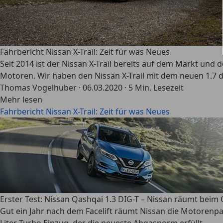
Fahrbericht Nissan X-Trail: Zeit für was Neues
Seit 2014 ist der Nissan X-Trail bereits auf dem Markt und 
Motoren. Wir haben den Nissan X-Trail mit dem neuen 1.7 dCi
Thomas Vogelhuber
·
06.03.2020
·
5 Min. Lesezeit
Mehr lesen
Fahrbericht Nissan X-Trail: Zeit für was Neues
Erster Test: Nissan Qashqai 1.3 DIG-T – Nissan räumt bei
Gut ein Jahr nach dem Facelift räumt Nissan die Motorenpa