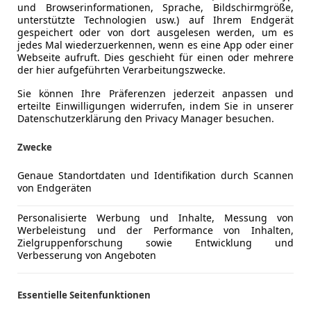
und Browserinformationen, Sprache, Bildschirmgröße,
unterstützte Technologien usw.) auf Ihrem Endgerät
gespeichert oder von dort ausgelesen werden, um es
jedes Mal wiederzuerkennen, wenn es eine App oder einer
Webseite aufruft. Dies geschieht für einen oder mehrere
der hier aufgeführten Verarbeitungszwecke.
Sie können Ihre Präferenzen jederzeit anpassen und
erteilte Einwilligungen widerrufen, indem Sie in unserer
Datenschutzerklärung den Privacy Manager besuchen.
Zwecke
d 1,8 Tonnen, lässt sich der Peugeot E-308 SW recht dynam
Genaue Standortdaten und Identifikation durch Scannen
geschliffen: Der Kombi ist zwar das Lieblingskind der Euro
von Endgeräten
Kompakten war es MG, die mit dem MG5 als erstes ins Ziel f
Personalisierte Werbung und Inhalte, Messung von
ner selbst im Frühjahr 2024 ihren i5 Touring präsentieren
Werbeleistung und der Performance von Inhalten,
ne 100 Prozent elektrische Kombi-Variante anbietet.“ Die F
Zielgruppenforschung sowie Entwicklung und
ra Sports Tourer in den Startlöchern.
Verbesserung von Angeboten
ttformkomponenten, über den gleichen Antrieb: Der Frontmo
ische Reichweite: bis zu 409 km)² ist zwar kein ausgesproc
Essentielle Seitenfunktionen
 Synchronmaschine die 1,8 Tonnen Gewicht auch auf Bergs