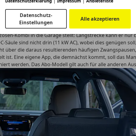
|
|
Datenschutzerklärung
Impressum
Anbieterliste
 Fahrweise stellen wir das Auto wieder ab. Die Bilanz: Ver
32 km auf dem Tacho. Und das ist überraschend wenig: Denn
Datenschutz-
Alle akzeptieren
chrechnet und erfahrungsgemäß bei 50 Kilometer im Akku „
Einstellungen
hreszeit.
zosen-Kombi in die Garage stellt: Langstrecke kann er nur
C-Säule sind nicht drin (11 kW AC), wobei dies genügen sol
icht über die daraus resultierenden häufigen Zwangspausen,
lt ist. Eine eigene App, die demnächst kommt, soll das Man
iert werden. Das Abo-Modell gilt auch für alle anderen Au