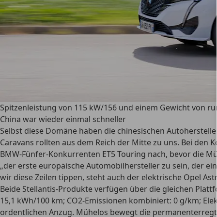
Spitzenleistung von 115 kW/156 und einem Gewicht von run
China war wieder einmal schneller
Selbst diese Domäne haben die chinesischen Autohersteller 
Caravans rollten aus dem Reich der Mitte zu uns. Bei den 
BMW-Fünfer-Konkurrenten ET5 Touring nach, bevor die Münch
„der erste europäische Automobilhersteller zu sein, der ei
wir diese Zeilen tippen, steht auch der elektrische Opel Ast
Beide Stellantis-Produkte verfügen über die gleichen Pla
15,1 kWh/100 km; CO2-Emissionen kombiniert: 0 g/km; Elektr
ordentlichen Anzug. Mühelos bewegt die permanenterregte