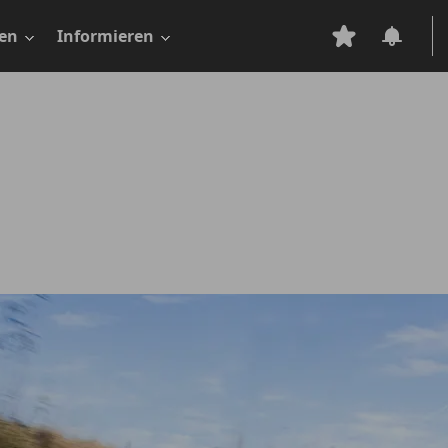
en
Informieren