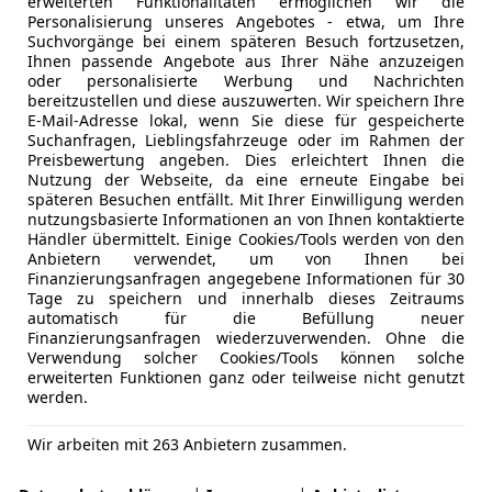
erweiterten Funktionalitäten ermöglichen wir die
Personalisierung unseres Angebotes - etwa, um Ihre
Suchvorgänge bei einem späteren Besuch fortzusetzen,
Ihnen passende Angebote aus Ihrer Nähe anzuzeigen
oder personalisierte Werbung und Nachrichten
bereitzustellen und diese auszuwerten. Wir speichern Ihre
E-Mail-Adresse lokal, wenn Sie diese für gespeicherte
Suchanfragen, Lieblingsfahrzeuge oder im Rahmen der
Preisbewertung angeben. Dies erleichtert Ihnen die
Nutzung der Webseite, da eine erneute Eingabe bei
späteren Besuchen entfällt. Mit Ihrer Einwilligung werden
nutzungsbasierte Informationen an von Ihnen kontaktierte
Händler übermittelt. Einige Cookies/Tools werden von den
Anbietern verwendet, um von Ihnen bei
Finanzierungsanfragen angegebene Informationen für 30
Tage zu speichern und innerhalb dieses Zeitraums
automatisch für die Befüllung neuer
Finanzierungsanfragen wiederzuverwenden. Ohne die
Verwendung solcher Cookies/Tools können solche
erweiterten Funktionen ganz oder teilweise nicht genutzt
 recht und auch die Bedienmenüs im Navigationssystem sind 
werden.
lich?
und das Fahrwerk sind die eine Sache, viel entscheidender
Wir arbeiten mit 263 Anbietern zusammen.
 Reichweite klafft meistens eine große Lücke, oftmals ein
ku (netto) und 422 Kilometer. Das wäre ja recht ordentlich