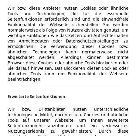
r nur etwas an der Lenkung. Auf der Stellung Sport ist sie
Wir bzw. diese Anbieter nutzen Cookies oder ähnliche
ern auf der Straße bockt das Auto nicht, Federn und Dämpfe
Tools und Technologien, die für die essentielle
Seitenfunktionen erforderlich sind und die einwandfreie
Funktionalität der Webseite sicherstellen. Sie werden
normalerweise als Folge von Nutzeraktivitäten genutzt, um
wichtige Funktionen wie das Setzen und Aufrechterhalten
von Anmeldedaten oder Datenschutzeinstellungen zu
ermöglichen. Die Verwendung dieser Cookies bzw.
ähnlicher Technologien kann normalerweise nicht
abgeschaltet werden. Allerdings können bestimmte
Browser diese Cookies oder ähnliche Tools blockieren oder
Sie darauf hinweisen. Das Blockieren dieser Cookies oder
ähnlicher Tools kann die Funktionalität der Webseite
beeinträchtigen.
Erweiterte Seitenfunktionen
Wir bzw. Drittanbieter nutzen unterschiedliche
technologische Mittel, darunter u.a. Cookies und ähnliche
Tools auf unserer Webseite, um Ihnen erweiterte
Seitenfunktionen anzubieten und ein verbessertes
Nutzungserlebnis zu gewährleisten. Durch diese