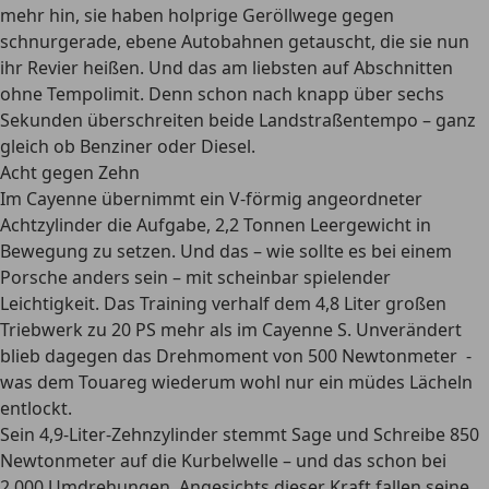
mehr hin, sie haben holprige Geröllwege gegen
schnurgerade, ebene Autobahnen getauscht, die sie nun
ihr Revier heißen. Und das am liebsten auf Abschnitten
ohne Tempolimit. Denn schon nach knapp über sechs
Sekunden überschreiten beide Landstraßentempo – ganz
gleich ob Benziner oder Diesel.
Acht gegen Zehn
Im Cayenne übernimmt ein V-förmig angeordneter
Achtzylinder die Aufgabe, 2,2 Tonnen Leergewicht in
Bewegung zu setzen. Und das – wie sollte es bei einem
Porsche anders sein – mit scheinbar spielender
Leichtigkeit. Das Training verhalf dem 4,8 Liter großen
Triebwerk zu 20 PS mehr als im Cayenne S. Unverändert
blieb dagegen das Drehmoment von 500 Newtonmeter -
was dem Touareg wiederum wohl nur ein müdes Lächeln
entlockt.
Sein 4,9-Liter-Zehnzylinder stemmt Sage und Schreibe 850
Newtonmeter auf die Kurbelwelle – und das schon bei
2.000 Umdrehungen. Angesichts dieser Kraft fallen seine