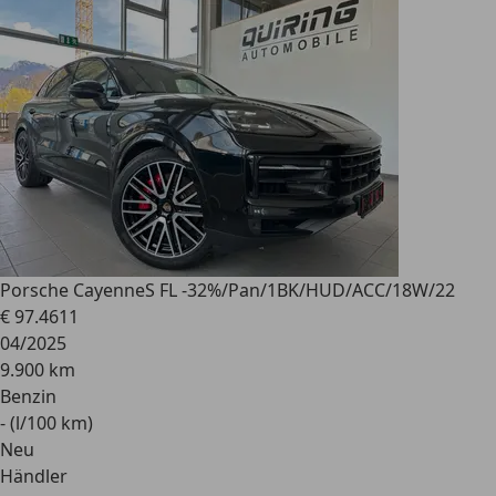
Porsche Cayenne
S FL -32%/Pan/1BK/HUD/ACC/18W/22
€ 97.461
1
04/2025
9.900 km
Benzin
- (l/100 km)
Neu
Händler