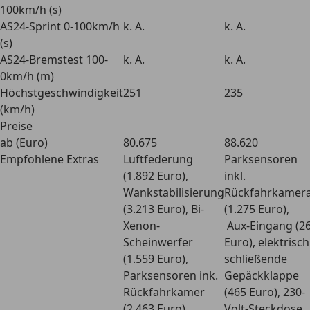
100km/h (s)
AS24-Sprint 0-100km/h
k. A.
k. A.
(s)
AS24-Bremstest 100-
k. A.
k. A.
0km/h (m)
Höchstgeschwindigkeit
251
235
(km/h)
Preise
ab (Euro)
80.675
88.620
Empfohlene Extras
Luftfederung
Parksensoren
(1.892 Euro),
inkl.
Wankstabilisierung
Rückfahrkamer
(3.213 Euro), Bi-
(1.275 Euro),
Xenon-
Aux-Eingang (2
Scheinwerfer
Euro), elektrisch
(1.559 Euro),
schließende
Parksensoren ink.
Gepäckklappe
Rückfahrkamer
(465 Euro), 230-
(2.463 Euro),
Volt-Steckdose