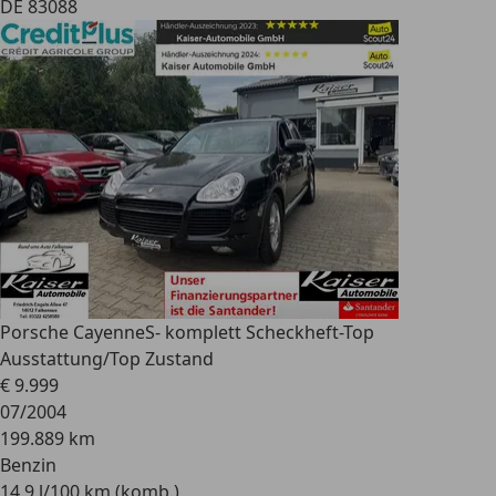
DE 83088
Porsche Cayenne
S- komplett Scheckheft-Top
Ausstattung/Top Zustand
€ 9.999
07/2004
199.889 km
Benzin
14,9 l/100 km (komb.)