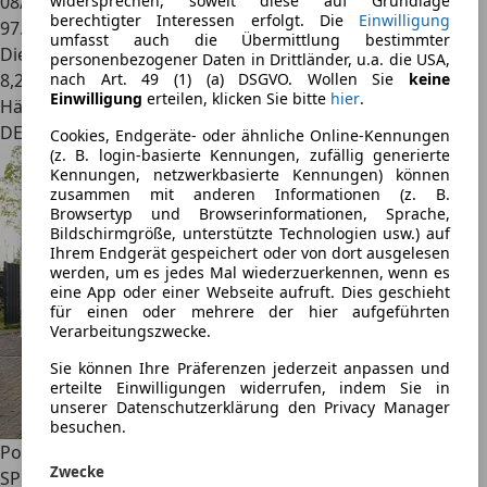
08/2017
widersprechen, soweit diese auf Grundlage
berechtigter Interessen erfolgt. Die
Einwilligung
97.800 km
umfasst auch die Übermittlung bestimmter
Diesel
personenbezogener Daten in Drittländer, u.a. die USA,
8,2 l/100 km (komb.)
nach Art. 49 (1) (a) DSGVO. Wollen Sie
keine
Einwilligung
erteilen, klicken Sie bitte
hier
.
Händler
DE 42477
Cookies, Endgeräte- oder ähnliche Online-Kennungen
(z. B. login-basierte Kennungen, zufällig generierte
Kennungen, netzwerkbasierte Kennungen) können
zusammen mit anderen Informationen (z. B.
Browsertyp und Browserinformationen, Sprache,
Bildschirmgröße, unterstützte Technologien usw.) auf
Ihrem Endgerät gespeichert oder von dort ausgelesen
werden, um es jedes Mal wiederzuerkennen, wenn es
eine App oder einer Webseite aufruft. Dies geschieht
für einen oder mehrere der hier aufgeführten
Verarbeitungszwecke.
Sie können Ihre Präferenzen jederzeit anpassen und
erteilte Einwilligungen widerrufen, indem Sie in
unserer Datenschutzerklärung den Privacy Manager
besuchen.
Porsche Cayenne
E-Hybrid Coupé PLATINUM-INNO-PDCC-
Zwecke
SPORTABG-VOLL