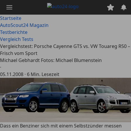
Zum
Hauptinhalt
springen
Startseite
AutoScout24 Magazin
Testberichte
Vergleich Tests
Vergleichstest: Porsche Cayenne GTS vs. VW Touareg R50 –
Frisch vom Sport
Michael Gebhardt Fotos: Michael Blumenstein
·
05.11.2008
·
6 Min. Lesezeit
Dass ein Benziner sich mit einem Selbstzünder messen