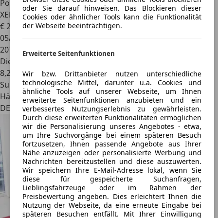
Porsche Cayenne
S Diesel *PANO*LuFT*Bi
oder Sie darauf hinweisen. Das Blockieren dieser
XENON*KAMERA*21
Cookies oder ähnlicher Tools kann die Funktionalität
€ 25.999
€ 26.999,-
der Webseite beeinträchtigen.
05/2016
207.000 km
Erweiterte Seitenfunktionen
Diesel
8,2 l/100 km (komb.)
Wir bzw. Drittanbieter nutzen unterschiedliche
technologische Mittel, darunter u.a. Cookies und
SuperDEAL
ähnliche Tools auf unserer Webseite, um Ihnen
Händler
erweiterte Seitenfunktionen anzubieten und ein
DE 50171
verbessertes Nutzungserlebnis zu gewährleisten.
Durch diese erweiterten Funktionalitäten ermöglichen
wir die Personalisierung unseres Angebotes - etwa,
um Ihre Suchvorgänge bei einem späteren Besuch
fortzusetzen, Ihnen passende Angebote aus Ihrer
Nähe anzuzeigen oder personalisierte Werbung und
Nachrichten bereitzustellen und diese auszuwerten.
Wir speichern Ihre E-Mail-Adresse lokal, wenn Sie
diese für gespeicherte Suchanfragen,
Lieblingsfahrzeuge oder im Rahmen der
Preisbewertung angeben. Dies erleichtert Ihnen die
Nutzung der Webseite, da eine erneute Eingabe bei
späteren Besuchen entfällt. Mit Ihrer Einwilligung