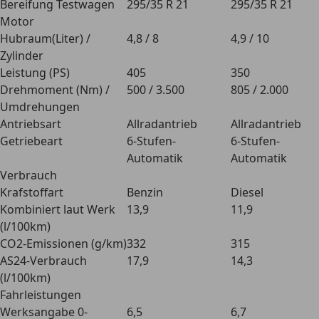
Bereifung Testwagen
295/35 R 21
295/35 R 21
Motor
Hubraum(Liter) /
4,8 / 8
4,9 / 10
Zylinder
Leistung (PS)
405
350
Drehmoment (Nm) /
500 / 3.500
805 / 2.000
Umdrehungen
Antriebsart
Allradantrieb
Allradantrieb
Getriebeart
6-Stufen-
6-Stufen-
Automatik
Automatik
Verbrauch
Krafstoffart
Benzin
Diesel
Kombiniert laut Werk
13,9
11,9
(l/100km)
CO2-Emissionen (g/km)
332
315
AS24-Verbrauch
17,9
14,3
(l/100km)
Fahrleistungen
Werksangabe 0-
6,5
6,7