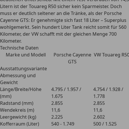
Litern ist der Touareg R50 sicher kein Sparmeister. Doch
muss er deutlich seltener an die Tränke, als der Porsche
Cayenne GTS: Er genehmigte sich fast 18 Liter – Superplus
wohlgemerkt. Sein hundert Liter Tank reicht somit für 560
Kilometer, der VW schafft mit der gleichen Menge 700
Kilometer.
Technische Daten
Marke und Modell
Porsche Cayenne
VW Touareg R5
GTS
Ausstattungsvariante
Abmessung und
Gewicht
Länge/Breite/Höhe
4.795 / 1.957 /
4.754 / 1.928 /
(mm)
1.675
1.778
Radstand (mm)
2.855
2.855
Wendekreis (m)
11,6
11,6
Leergewicht (kg)
2.225
2.602
Kofferraum (Liter)
540 - 1.749
500 / 1.525