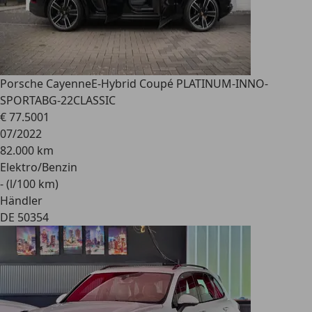
Porsche Cayenne
E-Hybrid Coupé PLATINUM-INNO-
SPORTABG-22CLASSIC
€ 77.500
1
07/2022
82.000 km
Elektro/Benzin
- (l/100 km)
Händler
DE 50354