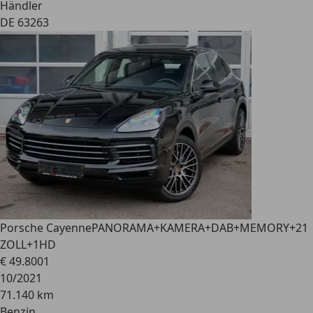
Händler
DE 63263
Porsche Cayenne
PANORAMA+KAMERA+DAB+MEMORY+21
ZOLL+1HD
€ 49.800
1
10/2021
71.140 km
Benzin