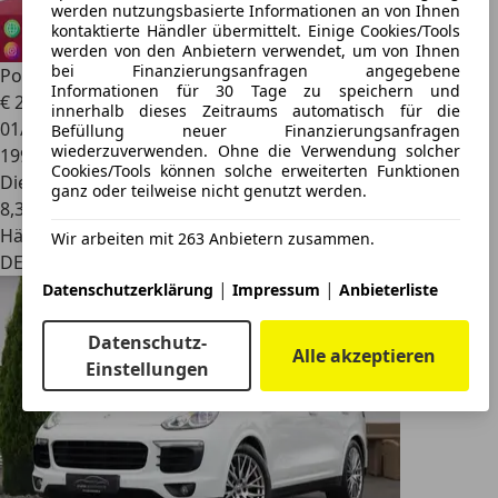
werden nutzungsbasierte Informationen an von Ihnen
kontaktierte Händler übermittelt. Einige Cookies/Tools
werden von den Anbietern verwendet, um von Ihnen
bei Finanzierungsanfragen angegebene
Porsche Cayenne
S Diesel V8 Panorama-Kamera
Informationen für 30 Tage zu speichern und
€ 25.900
innerhalb dieses Zeitraums automatisch für die
01/2016
Befüllung neuer Finanzierungsanfragen
wiederzuverwenden. Ohne die Verwendung solcher
199.899 km
Cookies/Tools können solche erweiterten Funktionen
Diesel
ganz oder teilweise nicht genutzt werden.
8,3 l/100 km (komb.)
Händler
Wir arbeiten mit 263 Anbietern zusammen.
DE 25421
|
|
Datenschutzerklärung
Impressum
Anbieterliste
Datenschutz-
Alle akzeptieren
Einstellungen