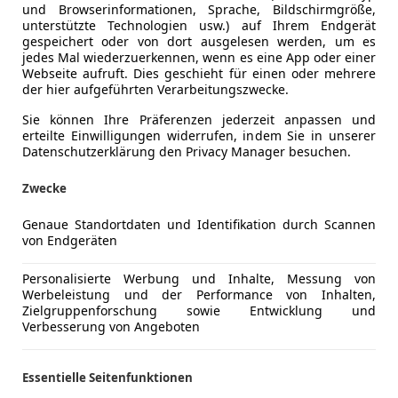
und Browserinformationen, Sprache, Bildschirmgröße,
unterstützte Technologien usw.) auf Ihrem Endgerät
einhalbtausend Euro kostet der Franzose in der Basisaussta
gespeichert oder von dort ausgelesen werden, um es
Fensterhebern noch ein CD-Radio mit, dass sich VW mit min
jedes Mal wiederzuerkennen, wenn es eine App oder einer
Webseite aufruft. Dies geschieht für einen oder mehrere
.525 Euro für den Eos dürfte es nur selten bleiben.
der hier aufgeführten Verarbeitungszwecke.
Sie können Ihre Präferenzen jederzeit anpassen und
rwerk, Lederausstattung, elektrischen Sitzen, Xenonlicht 
erteilte Einwilligungen widerrufen, indem Sie in unserer
en schwer, mehr als 35.000 Euro auszugeben. Dann hat man
Datenschutzerklärung den Privacy Manager besuchen.
ugangssystem, Tempomat und Klimaautomatik und kann nur 
heinigt DAT dem VW Eos auch noch den höheren Wertverlust. 
Zwecke
mere war. 7,9 Liter Diesel konsumierte der Wolfsburger im 
Genaue Standortdaten und Identifikation durch Scannen
von Endgeräten
ins mit Stoffmütze bietet, stört die wenigsten Käufer. Die M
Personalisierte Werbung und Inhalte, Messung von
ie Kunden gern in Kauf. Hier gilt den VW Designern ein Lo
Werbeleistung und der Performance von Inhalten,
Zielgruppenforschung sowie Entwicklung und
Verbesserung von Angeboten
 Kritik, allerdings liegt der Renault marginal hinter dem V
 liegt eher das entspannte Cruisen. Gefallen können bei
os teurer ist.
Essentielle Seitenfunktionen