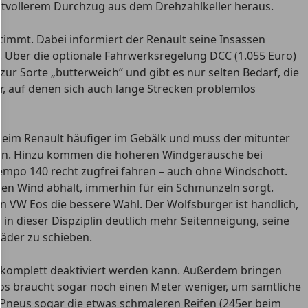
raftvollerem Durchzug aus dem Drehzahlkeller heraus.
timmt. Dabei informiert der Renault seine Insassen
. Über die optionale Fahrwerksregelung DCC (1.055 Euro)
r Sorte „butterweich“ und gibt es nur selten Bedarf, die
r, auf denen sich auch lange Strecken problemlos
s beim Renault häufiger im Gebälk und muss der mitunter
eten. Hinzu kommen die höheren Windgeräusche bei
Tempo 140 recht zugfrei fahren – auch ohne Windschott.
nen Wind abhält, immerhin für ein Schmunzeln sorgt.
n VW Eos die bessere Wahl. Der Wolfsburger ist handlich,
 in dieser Dispziplin deutlich mehr Seitenneigung, seine
rräder zu schieben.
n komplett deaktiviert werden kann. Außerdem bringen
os braucht sogar noch einen Meter weniger, um sämtliche
Pneus sogar die etwas schmaleren Reifen (245er beim