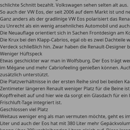
schlichte Schnitt bezahlt. Volkswagen sehen selten alt aus.
So auch der VW Eos, der seit 2006 auf dem Markt ist und
Ganz anders als der gradlinige VW Eos polarisiert das Renau
zu Unrecht als ein wenig ansehnliches Automobil und auch 
Die Neuauflage orientiert sich in Sachen Frontdesign am K
Die Krux bei den Klapp-Cabrios, egal ob es zwei Dachteile
Verdeck schließlich hin. Zwar haben die Renault-Designe
Weniger Hüftspeck
Etwas geschickter war man in Wolfsburg. Der Eos trägt wenig
im Mégane und mehr Cabriofeeling genießen können. Auch 
zusätzlich unterstützt.
Die Platzverhältnisse in der ersten Reihe sind bei beiden K
Zentimeter längeren Renault weniger Platz für die Beine ist
Kopffreiheit auf und hier wie da sorgt ein Glasdach für ei
Frischluft-Tage integriert ist.
Geschlossen viel Platz
Weitaus weniger eng als man vermuten möchte, geht es im 
Liter und auch der Eos hat mit 380 Liter mehr Gepäckvolum