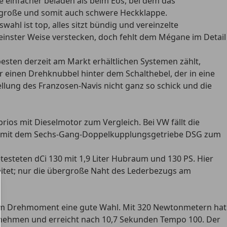
e einfacher beladen als beim Eos, bei dem das
g große und somit auch schwere Heckklappe.
ahl ist top, alles sitzt bündig und vereinzelte
inster Weise verstecken, doch fehlt dem Mégane im Detail
esten derzeit am Markt erhältlichen Systemen zählt,
 einen Drehknubbel hinter dem Schalthebel, der in eine
ellung des Franzosen-Navis nicht ganz so schick und die
rios mit Dieselmotor zum Vergleich. Bei VW fällt die
en VW mit dem Sechs-Gang-Doppelkupplungsgetriebe DSG zum
testeten dCi 130 mit 1,9 Liter Hubraum und 130 PS. Hier
itet; nur die übergroße Naht des Lederbezugs am
igem Drehmoment eine gute Wahl. Mit 320 Newtonmetern hat
bnehmen und erreicht nach 10,7 Sekunden Tempo 100. Der