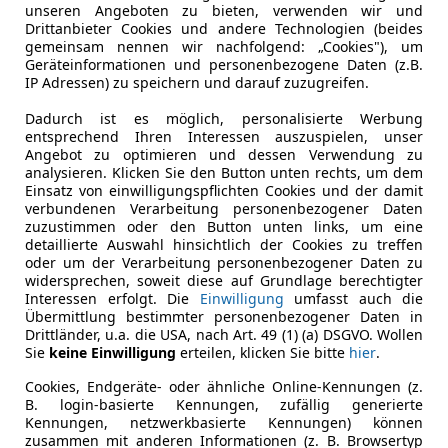
stens und erfreut seinen Fahrer gefühlt sogar mit etwas k
unseren Angeboten zu bieten, verwenden wir und
Drittanbieter Cookies und andere Technologien (beides
der Eos bei hohem Tempo etwas spritziger wirkt.
gemeinsam nennen wir nachfolgend: „Cookies"), um
faulen Cruisen einlädt, sind die Cabrios eher straff abges
Geräteinformationen und personenbezogene Daten (z.B.
robe Schnitzer im Asphalt besonders effizient auszubügeln
IP Adressen) zu speichern und darauf zuzugreifen.
iert werden, doch zählt selbst der Komfort-Modus nicht zu
Dadurch ist es möglich, personalisierte Werbung
llen im VW auf jeden Fall die serienmäßigen Sportsitze da
entsprechend Ihren Interessen auszuspielen, unser
Angebot zu optimieren und dessen Verwendung zu
analysieren. Klicken Sie den Button unten rechts, um dem
Einsatz von einwilligungspflichten Cookies und der damit
eigt, dass er ein Cabrio und keine Limousine ist, knarzt e
verbundenen Verarbeitung personenbezogener Daten
indungssteifigkeit zweifelsohne an den Wolfsburger abtr
zuzustimmen oder den Button unten links, um eine
detaillierte Auswahl hinsichtlich der Cookies zu treffen
. Offen lässt es sich dagegen mit beiden Cabrios bis etwa 
oder um der Verarbeitung personenbezogener Daten zu
en hinteren Kopfstützen mitbringt, die, wenn sie auch kei
widersprechen, soweit diese auf Grundlage berechtigter
paß erleben möchte, der trifft mit der Entscheidung für de
Interessen erfolgt. Die
Einwilligung
umfasst auch die
Übermittlung bestimmter personenbezogener Daten in
ibt in flotten Kurven lange Zeit neutral. Der Renault zeigt
Drittländer, u.a. die USA, nach Art. 49 (1) (a) DSGVO. Wollen
lich früher an über die wie beim Eos 17 Zoll großen Vorde
Sie
keine Einwilligung
erteilen, klicken Sie bitte
hier
.
Cookies, Endgeräte- oder ähnliche Online-Kennungen (z.
as ESP maßregelnd ein, das übrigens bei keinem Kandidate
B. login-basierte Kennungen, zufällig generierte
 aus Tempo 100 nach 37,7 Metern zum Stillstand und der E
Kennungen, netzwerkbasierte Kennungen) können
ispielhaften 36,7 Metern; dabei trägt der Eos mit 235er-
zusammen mit anderen Informationen (z. B. Browsertyp