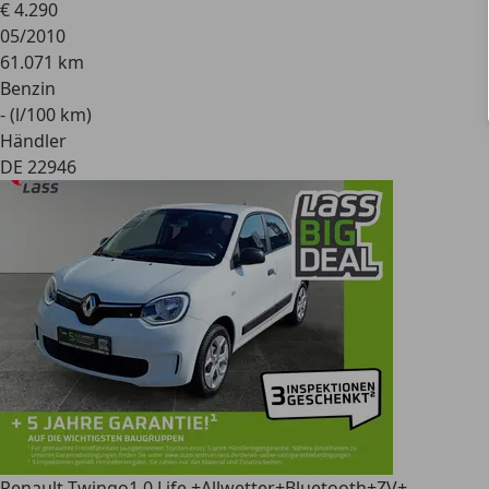
€ 4.290
05/2010
61.071 km
Benzin
- (l/100 km)
Händler
DE 22946
Renault Twingo
1.0 Life +Allwetter+Bluetooth+ZV+