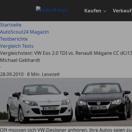
Zum
Hauptinhalt
Kaufen
Verkauf
springen
Startseite
AutoScout24 Magazin
Testberichte
Vergleich Tests
Vergleichstest: VW Eos 2.0 TDI vs. Renault Mégane CC dCi13
Michael Gebhardt
·
28.09.2010
·
8 Min. Lesezeit
Oft müssen sich VW-Designer anhören, ihre Autos seien zu s