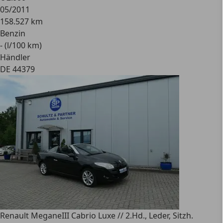
05/2011
158.527 km
Benzin
- (l/100 km)
Händler
DE 44379
Renault Megane
III Cabrio Luxe // 2.Hd., Leder, Sitzh.