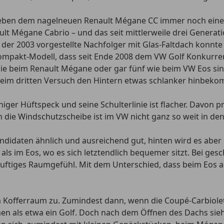
 neben dem nagelneuen Renault Mégane CC immer noch eine
lt Mégane Cabrio – und das seit mittlerweile drei Generatio
der 2003 vorgestellte Nachfolger mit Glas-Faltdach konnte 
ompakt-Modell, dass seit Ende 2008 dem VW Golf Konkurrenz
 wie beim Renault Mégane oder gar fünf wie beim VW Eos si
r beim dritten Versuch den Hintern etwas schlanker hinbe
er Hüftspeck und seine Schulterlinie ist flacher. Davon pro
die Windschutzscheibe ist im VW nicht ganz so weit in d
andidaten ähnlich und ausreichend gut, hinten wird es aber 
 als im Eos, wo es sich letztendlich bequemer sitzt. Bei ge
n luftiges Raumgefühl. Mit dem Unterschied, dass beim Eos 
Kofferraum zu. Zumindest dann, wenn die Coupé-Carbiolets
en als etwa ein Golf. Doch nach dem Öffnen des Dachs sieh