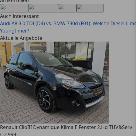
Artikel teilen
Auch interessant
Audi A8 3.0 TDI (D4) vs. BMW 730d (F01): Welche Diesel-Lim
Youngtimer?
Aktuelle Angebote
Renault Clio
III Dynamique Klima ElFenster 2.Hd TÜV&Serv
€ 2.999