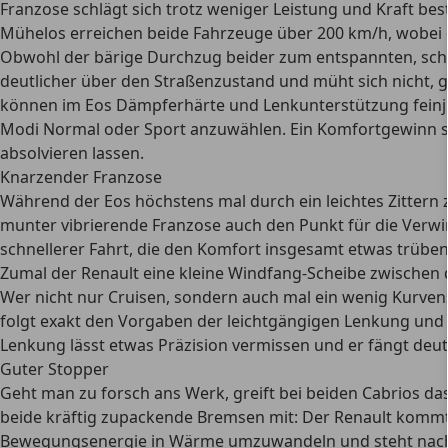
Franzose schlägt sich trotz weniger Leistung und Kraft be
Mühelos erreichen beide Fahrzeuge über 200 km/h, wobei 
Obwohl der bärige Durchzug beider zum entspannten, schalt
deutlicher über den Straßenzustand und müht sich nicht, g
können im Eos Dämpferhärte und Lenkunterstützung feinjust
Modi Normal oder Sport anzuwählen. Ein Komfortgewinn ste
absolvieren lassen.
Knarzender Franzose
Während der Eos höchstens mal durch ein leichtes Zittern z
munter vibrierende Franzose auch den Punkt für die Verw
schnellerer Fahrt, die den Komfort insgesamt etwas trüben
Zumal der Renault eine kleine Windfang-Scheibe zwischen d
Wer nicht nur Cruisen, sondern auch mal ein wenig Kurvens
folgt exakt den Vorgaben der leichtgängigen Lenkung und ble
Lenkung lässt etwas Präzision vermissen und er fängt deut
Guter Stopper
Geht man zu forsch ans Werk, greift bei beiden Cabrios d
beide kräftig zupackende Bremsen mit: Der Renault kommt
Bewegungsenergie in Wärme umzuwandeln und steht nach be