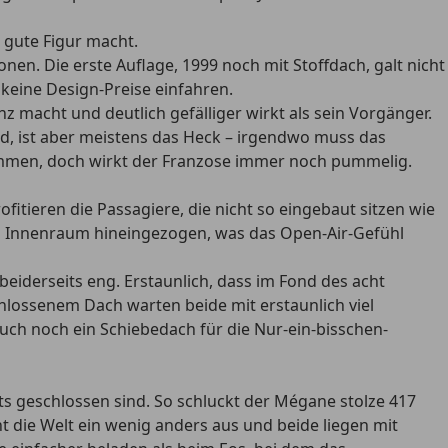
 gute Figur macht.
nen. Die erste Auflage, 1999 noch mit Stoffdach, galt nicht
keine Design-Preise einfahren.
 macht und deutlich gefälliger wirkt als sein Vorgänger.
nd, ist aber meistens das Heck – irgendwo muss das
kommen, doch wirkt der Franzose immer noch pummelig.
fitieren die Passagiere, die nicht so eingebaut sitzen wie
en Innenraum hineingezogen, was das Open-Air-Gefühl
beiderseits eng. Erstaunlich, dass im Fond des acht
schlossenem Dach warten beide mit erstaunlich viel
auch noch ein Schiebedach für die Nur-ein-bisschen-
 geschlossen sind. So schluckt der Mégane stolze 417
t die Welt ein wenig anders aus und beide liegen mit