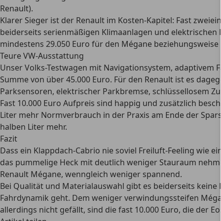
Renault).
Klarer Sieger ist der Renault im Kosten-Kapitel: Fast zwei
beiderseits serienmäßigen Klimaanlagen und elektrischen 
mindestens 29.050 Euro für den Mégane beziehungsweise 31
Teure VW-Ausstattung
Unser Volks-Testwagen mit Navigationsystem, adaptivem Fah
Summe von über 45.000 Euro. Für den Renault ist es dageg
Parksensoren, elektrischer Parkbremse, schlüssellosem Z
Fast 10.000 Euro Aufpreis sind happig und zusätzlich besc
Liter mehr Normverbrauch in der Praxis am Ende der Sparsa
halben Liter mehr.
Fazit
Dass ein Klappdach-Cabrio nie soviel Freiluft-Feeling wie e
das pummelige Heck mit deutlich weniger Stauraum nehmen d
Renault Mégane, wenngleich weniger spannend.
Bei Qualität und Materialauswahl gibt es beiderseits keine
Fahrdynamik geht. Dem weniger verwindungssteifen Mégane
allerdings nicht gefällt, sind die fast 10.000 Euro, die der E