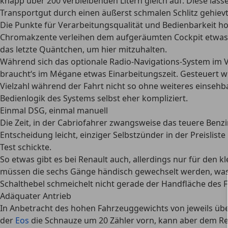
knapp über 200 verbleibenden Litern gleich auf. Diese las
Transportgut durch einen äußerst schmalen Schlitz gehie
Die Punkte für Verarbeitungsqualität und Bedienbarkeit holt
Chromakzente verleihen dem aufgeräumten Cockpit etwas Ch
das letzte Quäntchen, um hier mitzuhalten.
Während sich das optionale Radio-Navigations-System im VW
braucht‘s im Mégane etwas Einarbeitungszeit. Gesteuert wi
Vielzahl während der Fahrt nicht so ohne weiteres einsehba
Bedienlogik des Systems selbst eher kompliziert.
Einmal DSG, einmal manuell
Die Zeit, in der Cabriofahrer zwangsweise das teuere Benzi
Entscheidung leicht, einziger Selbstzünder in der Preisli
Test schickte.
So etwas gibt es bei Renault auch, allerdings nur für den k
müssen die sechs Gänge händisch gewechselt werden, was 
Schalthebel schmeichelt nicht gerade der Handfläche des 
Adäquater Antrieb
In Anbetracht des hohen Fahrzeuggewichts von jeweils üb
der
Eos
die Schnauze um 20 Zähler vorn, kann aber dem Re