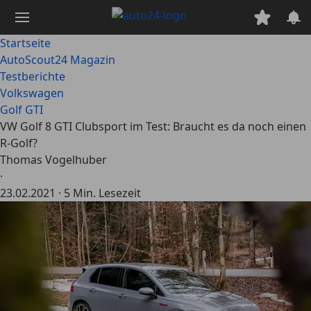
Zum
Hauptinhalt
springen
Startseite
AutoScout24 Magazin
Testberichte
Volkswagen
Golf GTI
VW Golf 8 GTI Clubsport im Test: Braucht es da noch einen
R-Golf?
Thomas Vogelhuber
·
23.02.2021
·
5 Min. Lesezeit