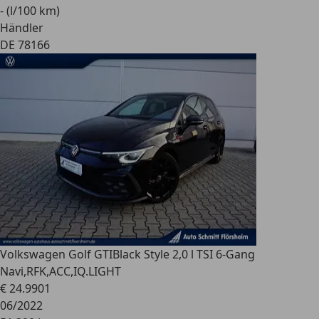
- (l/100 km)
Händler
DE 78166
Volkswagen Golf GTI
Black Style 2,0 l TSI 6-Gang
Navi,RFK,ACC,IQ.LIGHT
€ 24.990
1
06/2022