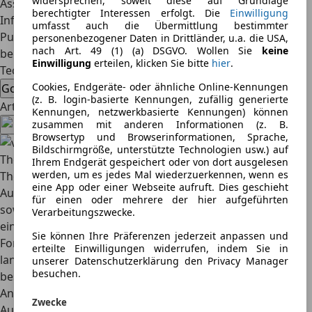
widersprechen, soweit diese auf Grundlage
Assistenzsysteme und ein umständliches
berechtigter Interessen erfolgt. Die
Einwilligung
Infotainmentsystem. Insbesondere die beiden letzten
umfasst auch die Übermittlung bestimmter
Punkte muss Volkswagen in naher Zukunft in den Griff
personenbezogener Daten in Drittländer, u.a. die USA,
nach Art. 49 (1) (a) DSGVO. Wollen Sie
keine
bekommen. (Text und Bild: Thomas Vogelhube)
Einwilligung
erteilen, klicken Sie bitte
hier
.
Technische Daten*
Cookies, Endgeräte- oder ähnliche Online-Kennungen
Golf 8 GTI Clubsport
(z. B. login-basierte Kennungen, zufällig generierte
Artikel teilen
Kennungen, netzwerkbasierte Kennungen) können
zusammen mit anderen Informationen (z. B.
Browsertyp und Browserinformationen, Sprache,
Bildschirmgröße, unterstützte Technologien usw.) auf
Thomas Vogelhuber
Ihrem Endgerät gespeichert oder von dort ausgelesen
werden, um es jedes Mal wiederzuerkennen, wenn es
Thomas Vogelhuber ist seit März 2019 Chefredakteur des
eine App oder einer Webseite aufruft. Dies geschieht
AutoScout24 Magazins und verantwortet die inhaltliche
für einen oder mehrere der hier aufgeführten
sowie strategische Ausrichtung der Redaktion
Verarbeitungszwecke.
einschließlich der Weiterentwicklung aller Content-
Sie können Ihre Präferenzen jederzeit anpassen und
Formate, insbesondere im Bereich Video. Er verfügt über
erteilte Einwilligungen widerrufen, indem Sie in
langjährige Erfahrung im Automobiljournalismus und
unserer Datenschutzerklärung den Privacy Manager
besuchen.
beschäftigt sich mit aktuellen Mobilitätstrends, neuen
Antriebstechnologien sowie der Entwicklung des
Zwecke
Automobilmarktes. Privat fährt er eine Mercedes-Benz S-