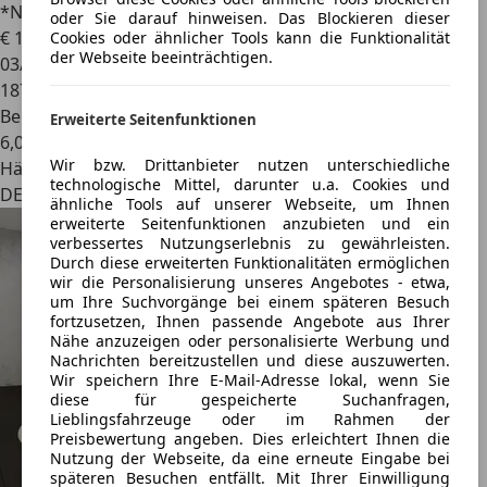
*Navi*Xenon*CAM*1Hd.*Dynaudio*
oder Sie darauf hinweisen. Das Blockieren dieser
€ 11.780
Cookies oder ähnlicher Tools kann die Funktionalität
der Webseite beeinträchtigen.
03/2014
187.050 km
Benzin
Erweiterte Seitenfunktionen
6,0 l/100 km (komb.)
Wir bzw. Drittanbieter nutzen unterschiedliche
Händler
technologische Mittel, darunter u.a. Cookies und
DE 53332
ähnliche Tools auf unserer Webseite, um Ihnen
erweiterte Seitenfunktionen anzubieten und ein
verbessertes Nutzungserlebnis zu gewährleisten.
Durch diese erweiterten Funktionalitäten ermöglichen
wir die Personalisierung unseres Angebotes - etwa,
um Ihre Suchvorgänge bei einem späteren Besuch
fortzusetzen, Ihnen passende Angebote aus Ihrer
Nähe anzuzeigen oder personalisierte Werbung und
Nachrichten bereitzustellen und diese auszuwerten.
Wir speichern Ihre E-Mail-Adresse lokal, wenn Sie
diese für gespeicherte Suchanfragen,
Lieblingsfahrzeuge oder im Rahmen der
Preisbewertung angeben. Dies erleichtert Ihnen die
Nutzung der Webseite, da eine erneute Eingabe bei
späteren Besuchen entfällt. Mit Ihrer Einwilligung