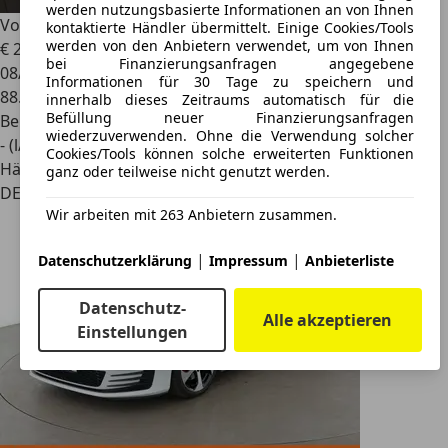
werden nutzungsbasierte Informationen an von Ihnen
Volkswagen Golf GTI
2.0 TSI TCR
kontaktierte Händler übermittelt. Einige Cookies/Tools
werden von den Anbietern verwendet, um von Ihnen
€ 23.800
bei Finanzierungsanfragen angegebene
08/2019
Informationen für 30 Tage zu speichern und
88.900 km
innerhalb dieses Zeitraums automatisch für die
Befüllung neuer Finanzierungsanfragen
Benzin
wiederzuverwenden. Ohne die Verwendung solcher
- (l/100 km)
Cookies/Tools können solche erweiterten Funktionen
Händler
ganz oder teilweise nicht genutzt werden.
DE 35039
Wir arbeiten mit 263 Anbietern zusammen.
|
|
Datenschutzerklärung
Impressum
Anbieterliste
Datenschutz-
Alle akzeptieren
Einstellungen