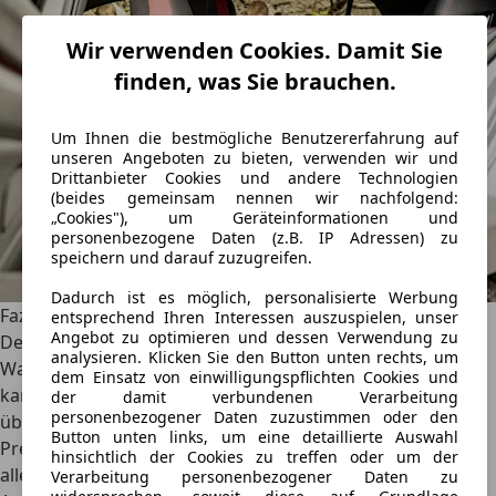
Wir verwenden Cookies. Damit Sie
finden, was Sie brauchen.
Um Ihnen die bestmögliche Benutzererfahrung auf
unseren Angeboten zu bieten, verwenden wir und
Drittanbieter Cookies und andere Technologien
(beides gemeinsam nennen wir nachfolgend:
„Cookies"), um Geräteinformationen und
personenbezogene Daten (z.B. IP Adressen) zu
speichern und darauf zuzugreifen.
Dadurch ist es möglich, personalisierte Werbung
Fazit
entsprechend Ihren Interessen auszuspielen, unser
Angebot zu optimieren und dessen Verwendung zu
Der Golf 8 GTI Clubsport ist eine Fahrmaschine reinsten
analysieren. Klicken Sie den Button unten rechts, um
Wassers. Wer auf den Allradantrieb des Golf R verzichten
dem Einsatz von einwilligungspflichten Cookies und
kann und will, macht mit ihm keinen Fehler und spart
der damit verbundenen Verarbeitung
personenbezogener Daten zuzustimmen oder den
überdies noch gut 8.000 Euro. Insgesamt geht die
Button unten links, um eine detaillierte Auswahl
Preisgestaltung noch als fair durch, mit ihr einher geht
hinsichtlich der Cookies zu treffen oder um der
allerdings ein günstiger Innenraum, fehleranfällige
Verarbeitung personenbezogener Daten zu