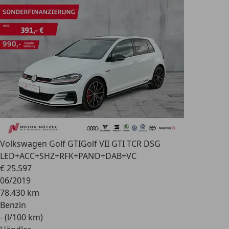
Volkswagen Golf GTI
Golf VII GTI TCR DSG
LED+ACC+SHZ+RFK+PANO+DAB+VC
€ 25.597
06/2019
78.430 km
Benzin
- (l/100 km)