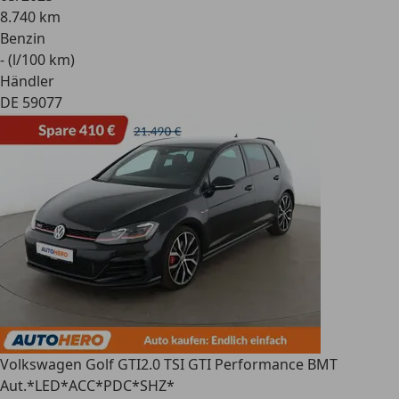
8.740 km
Benzin
- (l/100 km)
Händler
DE 59077
Volkswagen Golf GTI
2.0 TSI GTI Performance BMT
Aut.*LED*ACC*PDC*SHZ*