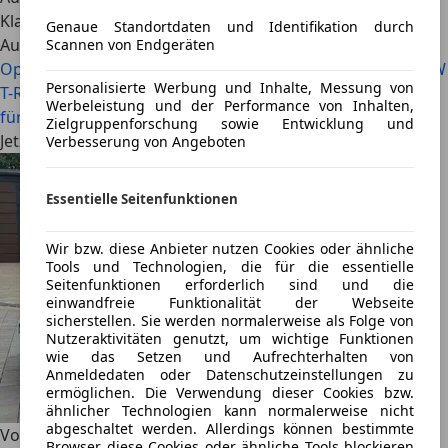
Klasse S 450 4Matic W221.
Genaue Standortdaten und Identifikation durch
Auch interessant
Scannen von Endgeräten
Opel Corsa vs. VW Polo: Welcher Kleinwagen ist besser?
VW
Personalisierte Werbung und Inhalte, Messung von
T-Roc vs. Škoda Karoq: Welches Modell eignet sich besser
Werbeleistung und der Performance von Inhalten,
für den Alltag?
Zielgruppenforschung sowie Entwicklung und
Jetzt VW Golf GTI auf AutoScout24.de finden
Verbesserung von Angeboten
Essentielle Seitenfunktionen
Wir bzw. diese Anbieter nutzen Cookies oder ähnliche
Tools und Technologien, die für die essentielle
Seitenfunktionen erforderlich sind und die
einwandfreie Funktionalität der Webseite
sicherstellen. Sie werden normalerweise als Folge von
Nutzeraktivitäten genutzt, um wichtige Funktionen
wie das Setzen und Aufrechterhalten von
Anmeldedaten oder Datenschutzeinstellungen zu
ermöglichen. Die Verwendung dieser Cookies bzw.
ähnlicher Technologien kann normalerweise nicht
abgeschaltet werden. Allerdings können bestimmte
Volkswagen Golf GTI
GTI Performance
Browser diese Cookies oder ähnliche Tools blockieren