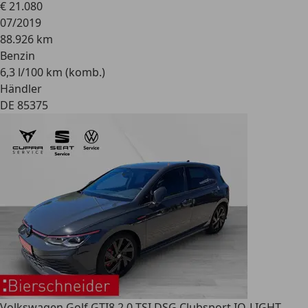
€ 21.080
07/2019
88.926 km
Benzin
6,3 l/100 km (komb.)
Händler
DE 85375
Volkswagen Golf GTI
8 2.0 TSI DSG Clubsport IQ-LIGHT