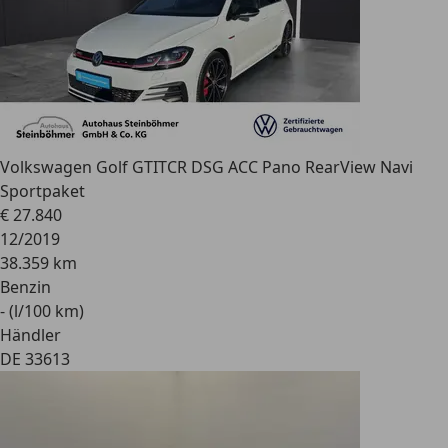
Volkswagen Golf GTI
TCR DSG ACC Pano RearView Navi
Sportpaket
€ 27.840
12/2019
38.359 km
Benzin
- (l/100 km)
Händler
DE 33613