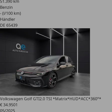
51.390 km
Benzin
- (l/100 km)
Händler
DE 65439
Volkswagen Golf GTI
2.0 TSI *Matrix*HUD*ACC*360°*
€ 34.950
1
05/2025