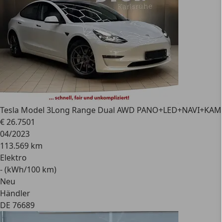
Tesla Model 3
Long Range Dual AWD PANO+LED+NAVI+KA
€ 26.750
1
04/2023
113.569 km
Elektro
- (kWh/100 km)
Neu
Händler
DE 76689