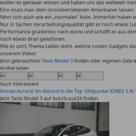
wollen es genauer wissen und haben uns das weltweit meis
Eins muss man dem strombetriebenen Amerikaner lassen: er
fährt sich auch wie ein „normales“ Auto. Immerhin haben 
Nur in Sachen Verarbeitungsqualität gibt es noch etwas Lu
Performance gnadenlos nach vorne und schafft es aus dem 
noch etwas dran gewöhnen.
Wie es um‘s Thema Laden steht, welche coolen Gadgets das
unserem Video!
Jetzt gebrauchtes
Tesla Model 3
finden oder eigenen Geb
Artikel teilen
Auch interessant
Honda Accord: Im Akkord in die Top 10
Hyundai IONIQ 5 N:
Jetzt Tesla Model 3 auf AutoScout24 finden