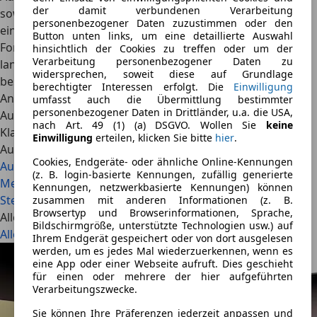
der damit verbundenen Verarbeitung
sowie strategische Ausrichtung der Redaktion
personenbezogener Daten zuzustimmen oder den
einschließlich der Weiterentwicklung aller Content-
Button unten links, um eine detaillierte Auswahl
Formate, insbesondere im Bereich Video. Er verfügt über
hinsichtlich der Cookies zu treffen oder um der
Verarbeitung personenbezogener Daten zu
langjährige Erfahrung im Automobiljournalismus und
widersprechen, soweit diese auf Grundlage
beschäftigt sich mit aktuellen Mobilitätstrends, neuen
berechtigter Interessen erfolgt. Die
Einwilligung
Antriebstechnologien sowie der Entwicklung des
umfasst auch die Übermittlung bestimmter
personenbezogener Daten in Drittländer, u.a. die USA,
Automobilmarktes. Privat fährt er eine Mercedes-Benz S-
nach Art. 49 (1) (a) DSGVO. Wollen Sie
keine
Klasse S 450 4Matic W221.
Einwilligung
erteilen, klicken Sie bitte
hier
.
Auch interessant
Cookies, Endgeräte- oder ähnliche Online-Kennungen
Audi A2 e-tron: Comeback der teuren Effizienz-Ikone
(z. B. login-basierte Kennungen, zufällig generierte
Mercedes-Benz GLA (2026): Elektrische 800-Volt-Power,
Kennungen, netzwerkbasierte Kennungen) können
Sternen-Grill und 657 km Reichweite ab 48.600 Euro
zusammen mit anderen Informationen (z. B.
Browsertyp und Browserinformationen, Sprache,
Alle Artikel
Bildschirmgröße, unterstützte Technologien usw.) auf
Alle ansehen
Ihrem Endgerät gespeichert oder von dort ausgelesen
werden, um es jedes Mal wiederzuerkennen, wenn es
eine App oder einer Webseite aufruft. Dies geschieht
für einen oder mehrere der hier aufgeführten
Verarbeitungszwecke.
Sie können Ihre Präferenzen jederzeit anpassen und