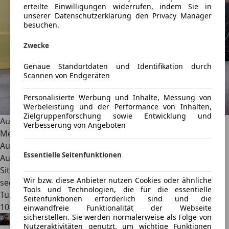
erteilte Einwilligungen widerrufen, indem Sie in
unserer Datenschutzerklärung den Privacy Manager
besuchen.
Zwecke
Genaue Standortdaten und Identifikation durch
Scannen von Endgeräten
Personalisierte Werbung und Inhalte, Messung von
Werbeleistung und der Performance von Inhalten,
Zielgruppenforschung sowie Entwicklung und
Audi Q9 (2026): Das XXL-Flaggschiff greift BMW X7 und
Verbesserung von Angeboten
Mercedes GLS an
Audi erweitert sein SUV-Portfolio nach oben. Der neue
Essentielle Seitenfunktionen
Audi Q9 ist 5,31 Meter lang, bietet serienmäßig sieben
Sitze und startet als V6-Diesel mit 299 PS. Optional gibt es
Wir bzw. diese Anbieter nutzen Cookies oder ähnliche
sechs elektrisch verstellbare Einzelsitze, automatische
Tools und Technologien, die für die essentielle
Türen und ein 4D-Soundsystem. Die Preise starten bei
Seitenfunktionen erforderlich sind und die
108.400 Euro.
einwandfreie Funktionalität der Webseite
sicherstellen. Sie werden normalerweise als Folge von
Alexander Nocker
·
29.07.2026
·
6 Min. Lesezeit
Nutzeraktivitäten genutzt, um wichtige Funktionen