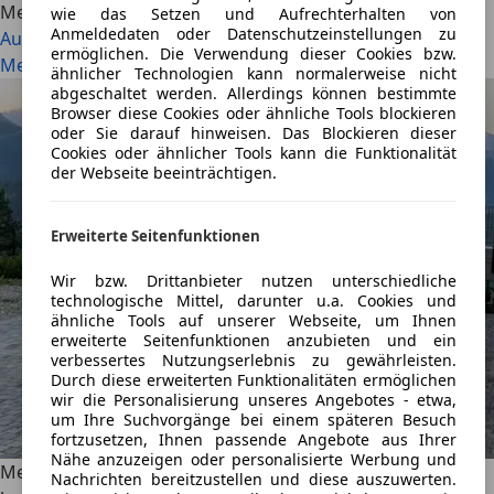
Mehr lesen
wie das Setzen und Aufrechterhalten von
Anmeldedaten oder Datenschutzeinstellungen zu
Audi Q9 (2026): Das XXL-Flaggschiff greift BMW X7 und
ermöglichen. Die Verwendung dieser Cookies bzw.
Mercedes GLS an
ähnlicher Technologien kann normalerweise nicht
abgeschaltet werden. Allerdings können bestimmte
Browser diese Cookies oder ähnliche Tools blockieren
oder Sie darauf hinweisen. Das Blockieren dieser
Cookies oder ähnlicher Tools kann die Funktionalität
der Webseite beeinträchtigen.
Erweiterte Seitenfunktionen
Wir bzw. Drittanbieter nutzen unterschiedliche
technologische Mittel, darunter u.a. Cookies und
ähnliche Tools auf unserer Webseite, um Ihnen
erweiterte Seitenfunktionen anzubieten und ein
verbessertes Nutzungserlebnis zu gewährleisten.
Durch diese erweiterten Funktionalitäten ermöglichen
wir die Personalisierung unseres Angebotes - etwa,
um Ihre Suchvorgänge bei einem späteren Besuch
fortzusetzen, Ihnen passende Angebote aus Ihrer
Nähe anzuzeigen oder personalisierte Werbung und
Mercedes-AMG G 63 Cabriolet: Oben ohne und gar nicht
Nachrichten bereitzustellen und diese auszuwerten.