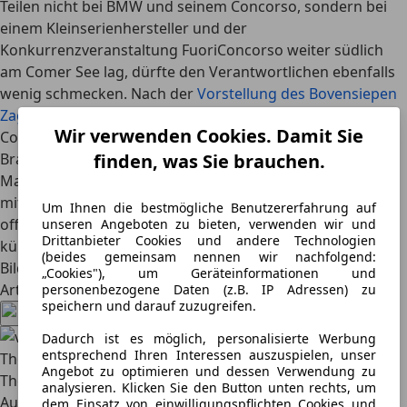
Teilen nicht bei BMW und seinem Concorso, sondern bei
einem Kleinserienhersteller und der
Konkurrenzveranstaltung FuoriConcorso weiter südlich
am Comer See lag, dürfte den Verantwortlichen ebenfalls
wenig schmecken. Nach der
Vorstellung des Bovensiepen
Zagato
im Jahr 2025 ist es nun eben das Team von
Wir verwenden Cookies. Damit Sie
Constantin Buschmann, das die Münchner mit ihrem
finden, was Sie brauchen.
Brabus Bodo wie einen schwerfälligen Tanzbären in der
Manege vorführt. Während der Bottroper Tuner bereits
mit zehn bis 15 Einheiten pro Jahr plant, sucht BMW
Um Ihnen die bestmögliche Benutzererfahrung auf
offenbar noch nach der Antwort auf die Frage, was Alpina
unseren Angeboten zu bieten, verwenden wir und
Drittanbieter Cookies und andere Technologien
künftig eigentlich sein soll. (Text: Thomas Vogelhuber |
(beides gemeinsam nennen wir nachfolgend:
Bilder: Hersteller)
„Cookies"), um Geräteinformationen und
Artikel teilen
personenbezogene Daten (z.B. IP Adressen) zu
speichern und darauf zuzugreifen.
Dadurch ist es möglich, personalisierte Werbung
entsprechend Ihren Interessen auszuspielen, unser
Thomas Vogelhuber
Angebot zu optimieren und dessen Verwendung zu
Thomas Vogelhuber ist seit März 2019 Chefredakteur des
analysieren. Klicken Sie den Button unten rechts, um
AutoScout24 Magazins und verantwortet die inhaltliche
dem Einsatz von einwilligungspflichten Cookies und