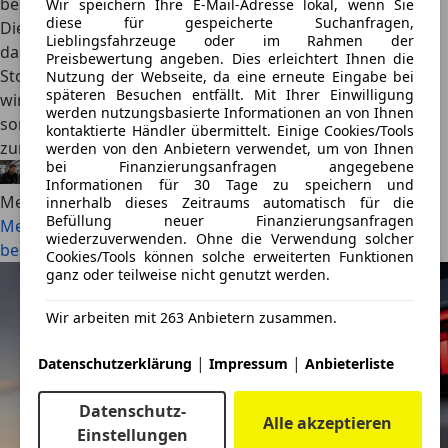
bescheiden
Wir speichern Ihre E-Mail-Adresse lokal, wenn Sie
diese für gespeicherte Suchanfragen,
Die offene G-Klasse kommt zurück. Der erste Teaser zeigt
Lieblingsfahrzeuge oder im Rahmen der
das Mercedes-AMG G 63 Cabriolet mit vier Türen,
Preisbewertung angeben. Dies erleichtert Ihnen die
Stoffverdeck, Reserverad und seitlichen Endrohren. Damit
Nutzung der Webseite, da eine erneute Eingabe bei
späteren Besuchen entfällt. Mit Ihrer Einwilligung
wird klar: Die Neuauflage wird kein kurzer Zweitürer,
werden nutzungsbasierte Informationen an von Ihnen
sondern ein vollwertiger offener Luxus-Geländewagen
kontaktierte Händler übermittelt. Einige Cookies/Tools
zum ultra-exklusiven Preis.
werden von den Anbietern verwendet, um von Ihnen
bei Finanzierungsanfragen angegebene
Alexander Nocker
·
28.07.2026
·
4 Min. Lesezeit
Informationen für 30 Tage zu speichern und
Mehr lesen
innerhalb dieses Zeitraums automatisch für die
Befüllung neuer Finanzierungsanfragen
Mercedes-AMG G 63 Cabriolet: Oben ohne und gar nicht
wiederzuverwenden. Ohne die Verwendung solcher
bescheiden
Cookies/Tools können solche erweiterten Funktionen
ganz oder teilweise nicht genutzt werden.
Wir arbeiten mit 263 Anbietern zusammen.
|
|
Datenschutzerklärung
Impressum
Anbieterliste
Datenschutz-
Alle akzeptieren
Einstellungen