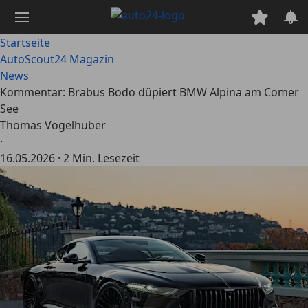
Zum
Hauptinhalt
springen
Startseite
AutoScout24 Magazin
News
Kommentar: Brabus Bodo düpiert BMW Alpina am Comer
See
Thomas Vogelhuber
·
16.05.2026
·
2 Min. Lesezeit