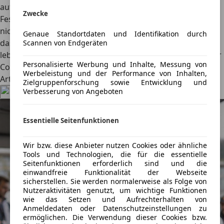
aufgebaut wird, dürfte der Preis ohnehin stark variieren.
Zwecke
Fest steht: Unter einer halben Million Euro dürfte hier gar
nichts gehen. Das Midsummer Coupé zeigt eindrucksvoll,
Genaue Standortdaten und Identifikation durch
dass die Ära der exklusiven Karosseriebau-Kunst
Scannen von Endgeräten
lebendiger ist als je zuvor. (Text: an | Bilder: Morgan Motor
Personalisierte Werbung und Inhalte, Messung von
Company)
Werbeleistung und der Performance von Inhalten,
Artikel teilen
Zielgruppenforschung sowie Entwicklung und
Verbesserung von Angeboten
Essentielle Seitenfunktionen
Wir bzw. diese Anbieter nutzen Cookies oder ähnliche
Tools und Technologien, die für die essentielle
Seitenfunktionen erforderlich sind und die
einwandfreie Funktionalität der Webseite
sicherstellen. Sie werden normalerweise als Folge von
Nutzeraktivitäten genutzt, um wichtige Funktionen
wie das Setzen und Aufrechterhalten von
Anmeldedaten oder Datenschutzeinstellungen zu
ermöglichen. Die Verwendung dieser Cookies bzw.