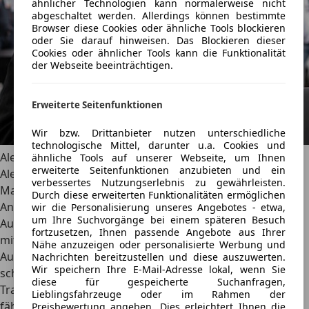
ähnlicher Technologien kann normalerweise nicht
abgeschaltet werden. Allerdings können bestimmte
Browser diese Cookies oder ähnliche Tools blockieren
oder Sie darauf hinweisen. Das Blockieren dieser
Cookies oder ähnlicher Tools kann die Funktionalität
der Webseite beeinträchtigen.
Erweiterte Seitenfunktionen
Wir bzw. Drittanbieter nutzen unterschiedliche
technologische Mittel, darunter u.a. Cookies und
Alexander Nocker
ähnliche Tools auf unserer Webseite, um Ihnen
erweiterte Seitenfunktionen anzubieten und ein
Alexander Nocker verstärkt seit 2026 das AutoScout24
verbessertes Nutzungserlebnis zu gewährleisten.
Magazin als freier Redakteur mit Fokus auf
Durch diese erweiterten Funktionalitäten ermöglichen
Antriebstechnologien. Er bringt langjährige Erfahrung im
wir die Personalisierung unseres Angebotes - etwa,
um Ihre Suchvorgänge bei einem späteren Besuch
Automobiljournalismus mit und beschäftigt sich vor allem
fortzusetzen, Ihnen passende Angebote aus Ihrer
mit neuen Technologien und aktuellen Mobilitätsthemen.
Nähe anzuzeigen oder personalisierte Werbung und
Auch klassische Fahrzeuge kennt und schätzt er. Privat
Nachrichten bereitzustellen und diese auszuwerten.
Wir speichern Ihre E-Mail-Adresse lokal, wenn Sie
schlägt sein Herz für sportliche Klassiker - sein
diese für gespeicherte Suchanfragen,
Traumwagen ist ein BMW M3 E30 Sport Evolution. Aktuell
Lieblingsfahrzeuge oder im Rahmen der
fährt er einen VW ID.3 GTX Fire & Ice.
Preisbewertung angeben. Dies erleichtert Ihnen die