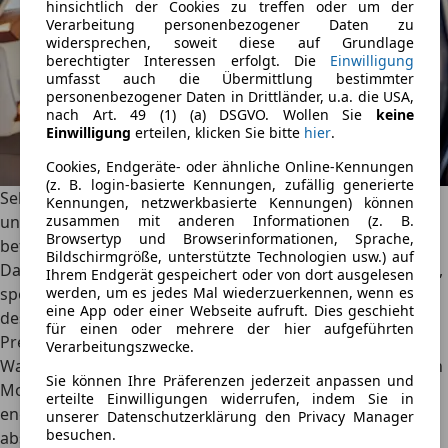
hinsichtlich der Cookies zu treffen oder um der
Verarbeitung personenbezogener Daten zu
widersprechen, soweit diese auf Grundlage
berechtigter Interessen erfolgt. Die
Einwilligung
umfasst auch die Übermittlung bestimmter
personenbezogener Daten in Drittländer, u.a. die USA,
nach Art. 49 (1) (a) DSGVO. Wollen Sie
keine
Einwilligung
erteilen, klicken Sie bitte
hier
.
Cookies, Endgeräte- oder ähnliche Online-Kennungen
(z. B. login-basierte Kennungen, zufällig generierte
Selbst die Sonnenblenden verfügen über Teakholz-Inlays
Kennungen, netzwerkbasierte Kennungen) können
zusammen mit anderen Informationen (z. B.
und sind an einer gefrästen Aluminium-Dachschiene
Browsertyp und Browserinformationen, Sprache,
befestigt, an der auch die Fensterheber-Schalter sitzen.
Bildschirmgröße, unterstützte Technologien usw.) auf
Damit die Ohren auf langen Reisen nicht zu kurz kommen,
Ihrem Endgerät gespeichert oder von dort ausgelesen
werden, um es jedes Mal wiederzuerkennen, wenn es
spendiert Morgan dem Coupé ein High-End-Audiosystem
eine App oder einer Webseite aufruft. Dies geschieht
des Spezialisten Sennheiser.
für einen oder mehrere der hier aufgeführten
Preise? Reine Nebensache!
Verarbeitungszwecke.
Was kostet der Traum auf vier Rädern? Dazu schweigt sich
Sie können Ihre Präferenzen jederzeit anpassen und
Morgan traditionell aus. Da jedes der neun Fahrzeuge in
erteilte Einwilligungen widerrufen, indem Sie in
enger Abstimmung mit dem jeweiligen Besitzer als
unserer Datenschutzerklärung den Privacy Manager
besuchen.
absolutes Unikat und maßgeschneidertes Einzelstück