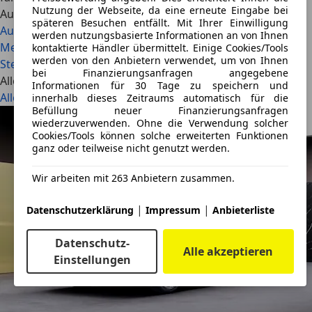
Nutzung der Webseite, da eine erneute Eingabe bei
Auch interessant
späteren Besuchen entfällt. Mit Ihrer Einwilligung
Audi A2 e-tron: Comeback der teuren Effizienz-Ikone
werden nutzungsbasierte Informationen an von Ihnen
Mercedes-Benz GLA (2026): Elektrische 800-Volt-Power,
kontaktierte Händler übermittelt. Einige Cookies/Tools
werden von den Anbietern verwendet, um von Ihnen
Sternen-Grill und 657 km Reichweite ab 48.600 Euro
bei Finanzierungsanfragen angegebene
Alle Artikel
Informationen für 30 Tage zu speichern und
Alle ansehen
innerhalb dieses Zeitraums automatisch für die
Befüllung neuer Finanzierungsanfragen
wiederzuverwenden. Ohne die Verwendung solcher
Cookies/Tools können solche erweiterten Funktionen
ganz oder teilweise nicht genutzt werden.
Wir arbeiten mit 263 Anbietern zusammen.
|
|
Datenschutzerklärung
Impressum
Anbieterliste
Datenschutz-
Alle akzeptieren
Einstellungen