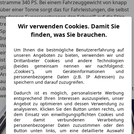
stramme 340 PS. Bei einem Fahrzeuggewicht von knapp
über einer Tonne sorgt das für Fahrleistungen, die selbst
modernen Supersportwagen den Schweiß auf die Stirn
treiben. Für den passenden Sound sorgt eine schaltbare
Wir verwenden Cookies. Damit Sie
Sportabgasanlage.
finden, was Sie brauchen.
Innenraum: Luxusyacht-Vibes im Cockpit
Wer im Cockpit Platz nimmt, fühlt sich sofort an das Deck
Um Ihnen die bestmögliche Benutzererfahrung auf
einer sündhaft teuren Luxusyacht erinnert. Das Interieur
unseren Angeboten zu bieten, verwenden wir und
ist ein haptischer Traum aus feinstem, hellem Leder,
Drittanbieter Cookies und andere Technologien
(beides gemeinsam nennen wir nachfolgend:
glänzendem Aluminium und massenhaft Holz. Die
„Cookies"), um Geräteinformationen und
Armaturenbrett-Oberseiten und Türbrüstungen bestehen
personenbezogene Daten (z.B. IP Adressen) zu
aus hunderten hauchdünnen Schichten Teakholz, die in
speichern und darauf zuzugreifen.
über 30 Stunden Handarbeit filigran laminiert und geformt
Dadurch ist es möglich, personalisierte Werbung
werden.
entsprechend Ihren Interessen auszuspielen, unser
Angebot zu optimieren und dessen Verwendung zu
analysieren. Klicken Sie den Button unten rechts, um
dem Einsatz von einwilligungspflichten Cookies und
der damit verbundenen Verarbeitung
personenbezogener Daten zuzustimmen oder den
Button unten links, um eine detaillierte Auswahl