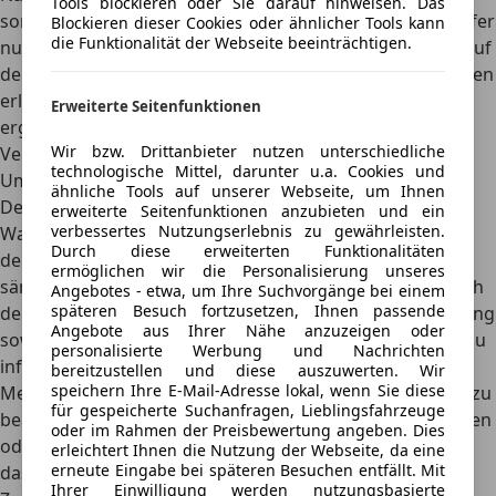
Tools blockieren oder Sie darauf hinweisen. Das
sorgfältig durchgegangen bist, ist es für dich als Verkäufer
Blockieren dieser Cookies oder ähnlicher Tools kann
die Funktionalität der Webseite beeinträchtigen.
nun wichtig, weitere Schritte zu beachten, um den Verkauf
deines Fahrzeugs erfolgreich abzuschließen. Im Folgenden
erläutern wir die wesentlichen Maßnahmen, die du
Erweiterte Seitenfunktionen
ergreifen solltest, um einen sicheren und reibungslosen
Wir bzw. Drittanbieter nutzen unterschiedliche
Verkaufsprozess zu gewährleisten.
technologische Mittel, darunter u.a. Cookies und
Ummeldung – wichtige Schritte für Autoverkäufer
ähnliche Tools auf unserer Webseite, um Ihnen
Der Verkäufer sollte darauf achten, dass der
Käufer den
erweiterte Seitenfunktionen anzubieten und ein
verbessertes Nutzungserlebnis zu gewährleisten.
Wagen bei Übergabe direkt ummeldet
. Ansonsten läuft
Durch diese erweiterten Funktionalitäten
der ehemalige Besitzer Gefahr, dass er weiterhin für
ermöglichen wir die Personalisierung unseres
sämtliche eventuelle Schäden oder Verkehrsdelikte durch
Angebotes - etwa, um Ihre Suchvorgänge bei einem
späteren Besuch fortzusetzen, Ihnen passende
den Käufer haftet. Es ist empfehlenswert, die Versicherung
Angebote aus Ihrer Nähe anzuzeigen oder
sowie die Zulassungsstelle über den Verkauf des Autos zu
personalisierte Werbung und Nachrichten
informieren.
bereitzustellen und diese auszuwerten. Wir
speichern Ihre E-Mail-Adresse lokal, wenn Sie diese
Meldet der Verkäufer das Auto vor der Übergabe ab, ist zu
für gespeicherte Suchanfragen, Lieblingsfahrzeuge
beachten, dass es nicht mehr im öffentlichen Raum stehen
oder im Rahmen der Preisbewertung angeben. Dies
oder bewegt werden darf. Eine andere Möglichkeit ist,
erleichtert Ihnen die Nutzung der Webseite, da eine
erneute Eingabe bei späteren Besuchen entfällt. Mit
dass Käufer und Verkäufer gemeinsam das Auto bei der
Ihrer Einwilligung werden nutzungsbasierte