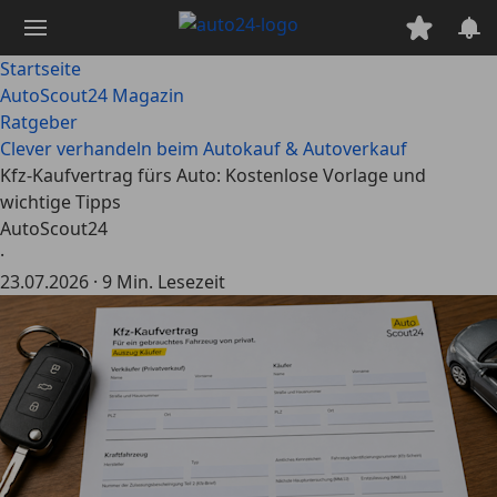
Zum
Hauptinhalt
springen
Startseite
AutoScout24 Magazin
Ratgeber
Clever verhandeln beim Autokauf & Autoverkauf
Kfz-Kaufvertrag fürs Auto: Kostenlose Vorlage und
wichtige Tipps
AutoScout24
·
23.07.2026
·
9 Min. Lesezeit