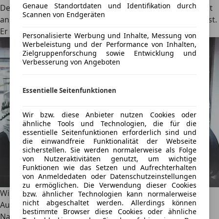
Genaue Standortdaten und Identifikation durch
Der Fahrzeugbrief (Zulassungsbescheinigung Teil II) zeigt
Scannen von Endgeräten
an, wer der Eigentümer des eingetragenen Fahrzeuges ist.
Er sollte an einem sicheren Ort aufbewahrt werden.
Personalisierte Werbung und Inhalte, Messung von
Werbeleistung und der Performance von Inhalten,
Zielgruppenforschung sowie Entwicklung und
Verbesserung von Angeboten
Essentielle Seitenfunktionen
Wir bzw. diese Anbieter nutzen Cookies oder
ähnliche Tools und Technologien, die für die
essentielle Seitenfunktionen erforderlich sind und
die einwandfreie Funktionalität der Webseite
sicherstellen. Sie werden normalerweise als Folge
von Nutzeraktivitäten genutzt, um wichtige
Funktionen wie das Setzen und Aufrechterhalten
von Anmeldedaten oder Datenschutzeinstellungen
zu ermöglichen. Die Verwendung dieser Cookies
Wichtige Informationen zum Kaufvertrag für
bzw. ähnlicher Technologien kann normalerweise
nicht abgeschaltet werden. Allerdings können
Autoverkäufer
bestimmte Browser diese Cookies oder ähnliche
Nachdem du die Kfz-Verkaufsvertrags-Checkliste