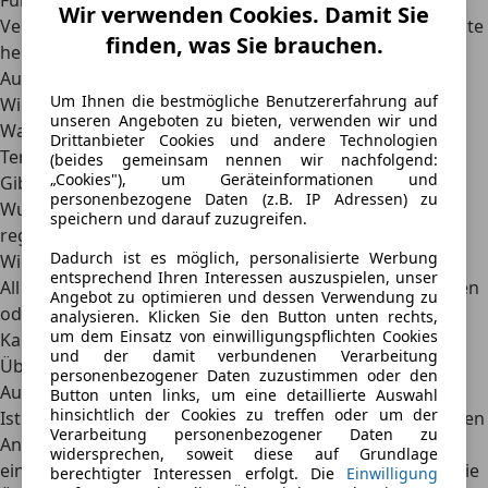
Für den Autokauf gilt es, sich vor der
Wir verwenden Cookies. Damit Sie
Vertragsunterzeichnung Zeit zu nehmen. Folgende Punkte
finden, was Sie brauchen.
helfen, den
Zustand eines Gebrauchtwagens vor dem
Autokauf
einzuschätzen:
Um Ihnen die bestmögliche Benutzererfahrung auf
Wie alt ist der Wagen und wie hoch ist der Tachostand?
unseren Angeboten zu bieten, verwenden wir und
Wann war der letzte und wann ist der nächste TÜV-/AU-
Drittanbieter Cookies und andere Technologien
Termin fällig?
(beides gemeinsam nennen wir nachfolgend:
„Cookies"), um Geräteinformationen und
Gibt es einen Unfallschaden?
personenbezogene Daten (z.B. IP Adressen) zu
Wurde das Scheckheft gepflegt und Inspektionen
speichern und darauf zuzugreifen.
regelmäßig durchgeführt?
Dadurch ist es möglich, personalisierte Werbung
Wie viele Vorbesitzer hat der Wagen?
entsprechend Ihren Interessen auszuspielen, unser
All diese Punkte sollte der Verkäufer beantworten können
Angebot zu optimieren und dessen Verwendung zu
oder in den Fahrzeugpapieren beziehungsweise im Kfz-
analysieren. Klicken Sie den Button unten rechts,
um dem Einsatz von einwilligungspflichten Cookies
Kaufvertrag angeben.
und der damit verbundenen Verarbeitung
Überführung und Anmeldung des Fahrzeugs nach dem
personenbezogener Daten zuzustimmen oder den
Autokauf
Button unten links, um eine detaillierte Auswahl
hinsichtlich der Cookies zu treffen oder um der
Ist das Auto bereits abgemeldet und hat der Käufer keinen
Verarbeitung personenbezogener Daten zu
Anhänger, mit dem er das Auto transportieren kann, ist
widersprechen, soweit diese auf Grundlage
eine Lösung das
Kurzzeitkennzeichen
. Dies ermöglicht die
berechtigter Interessen erfolgt. Die
Einwilligung