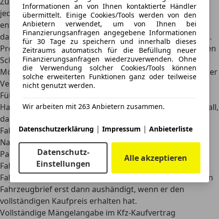
Zulassungsstelle ummelden. Der Verkäufer kann sich
Informationen an von Ihnen kontaktierte Händler
jedoch alternativ absichern, indem er mit einem
übermittelt. Einige Cookies/Tools werden von den
Anbietern verwendet, um von Ihnen bei
entsprechenden
Passus im Auto-Kaufvertrag
den Käufer
Finanzierungsanfragen angegebene Informationen
dazu verpflichtet, das Fahrzeug umgehend umzumelden.
für 30 Tage zu speichern und innerhalb dieses
Probefahrt vor dem Autokauf: Absicherung vor möglichen
Zeitraums automatisch für die Befüllung neuer
Finanzierungsanfragen wiederzuverwenden. Ohne
Schäden
die Verwendung solcher Cookies/Tools können
Möchte der Käufer eine Probefahrt machen, sollte sich der
solche erweiterten Funktionen ganz oder teilweise
Verkäufer einen
Pfandgegenstand
, wie zum Beispiel den
nicht genutzt werden.
Führerschein, geben lassen. Zudem ist es sinnvoll, eine
Haftungsvereinbarung schriftlich aufzusetzen, für den Fall,
Wir arbeiten mit 263 Anbietern zusammen.
dass es während der Probefahrt zu Schäden kommt.
|
|
Datenschutzerklärung
Impressum
Anbieterliste
Fahrzeugübergabe und Zahlung beim Autokauf
Nach Unterzeichnung des Kaufvertrags von beiden
Datenschutz-
Parteien übergibt der Verkäufer an den Käufer das
Alle akzeptieren
Einstellungen
Fahrzeug sowie die Schlüssel und die zugehörigen
Fahrzeugpapiere. Wichtig ist, dass der Autoverkäufer
den
Fahrzeugbrief erst dann aushändigt, wenn er den
vollständigen Kaufpreis erhalten hat
.
Vollständige Mängelangabe im Kfz-Kaufvertrag