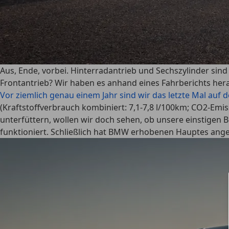
Aus, Ende, vorbei. Hinterradantrieb und Sechszylinder sind 
Frontantrieb? Wir haben es anhand eines Fahrberichts he
Vor ziemlich genau einem Jahr sind wir das letzte Mal auf
(Kraftstoffverbrauch kombiniert: 7,1-7,8 l/100km; CO2-Emiss
unterfüttern, wollen wir doch sehen, ob unsere einstigen
funktioniert. Schließlich hat BMW erhobenen Hauptes angek