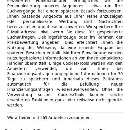
erweiterten Funktionalitäten ermöglichen wir die
Personalisierung unseres Angebotes - etwa, um Ihre
Suchvorgänge bei einem späteren Besuch fortzusetzen,
Ihnen passende Angebote aus Ihrer Nähe anzuzeigen
oder personalisierte Werbung und Nachrichten
bereitzustellen und diese auszuwerten. Wir speichern Ihre
E-Mail-Adresse lokal, wenn Sie diese für gespeicherte
t nicht schlecht, für dauerhaft ernstgemeinte Kurvenfahrte
Suchanfragen, Lieblingsfahrzeuge oder im Rahmen der
Preisbewertung angeben. Dies erleichtert Ihnen die
tes, ein sehr digitales Fahrerlebnis. Doch wird jene Feinkr
Nutzung der Webseite, da eine erneute Eingabe bei
 Stadtauto mit dem Potential ab und zu längere Strecken ab
späteren Besuchen entfällt. Mit Ihrer Einwilligung werden
 auf der Straße und selbst bei hohen Autobahngeschwindigk
nutzungsbasierte Informationen an von Ihnen kontaktierte
Händler übermittelt. Einige Cookies/Tools werden von den
rk, welches per Tastendruck eine große Spreizung zwische
Anbietern verwendet, um von Ihnen bei
Finanzierungsanfragen angegebene Informationen für 30
Tage zu speichern und innerhalb dieses Zeitraums
automatisch für die Befüllung neuer
Finanzierungsanfragen wiederzuverwenden. Ohne die
Verwendung solcher Cookies/Tools können solche
erweiterten Funktionen ganz oder teilweise nicht genutzt
werden.
Wir arbeiten mit 263 Anbietern zusammen.