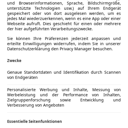
und Browserinformationen, Sprache, Bildschirmgröße,
unterstützte Technologien usw.) auf Ihrem Endgerät
gespeichert oder von dort ausgelesen werden, um es
jedes Mal wiederzuerkennen, wenn es eine App oder einer
Webseite aufruft. Dies geschieht für einen oder mehrere
der hier aufgeführten Verarbeitungszwecke.
Sie können Ihre Präferenzen jederzeit anpassen und
hen. Die Untersteuerungsneigung fällt erstaunlich gering 
erteilte Einwilligungen widerrufen, indem Sie in unserer
S gut auf den Asphalt (Kraftstoffverbrauch kombiniert: 4,
Datenschutzerklärung den Privacy Manager besuchen.
ch angegangenen Hauskurve derart leicht wird, dass ein deu
Zwecke
nahe Radschlupfbegrenzung“ (zu verstehen als zehnmal schn
en Beschleunigen nicht vollends den Effekt des gezogenen
Genaue Standortdaten und Identifikation durch Scannen
von Endgeräten
Personalisierte Werbung und Inhalte, Messung von
Werbeleistung und der Performance von Inhalten,
Zielgruppenforschung sowie Entwicklung und
Verbesserung von Angeboten
Essentielle Seitenfunktionen