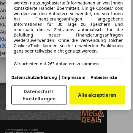
werden nutzungsbasierte Informationen an von Ihnen
beschäftigt sich mit aktuellen Mobilitätstrends, neuen
kontaktierte Händler übermittelt. Einige Cookies/Tools
Antriebstechnologien sowie der Entwicklung des
werden von den Anbietern verwendet, um von Ihnen
Automobilmarktes. Privat fährt er eine Mercedes-Benz S-
bei Finanzierungsanfragen angegebene
Informationen für 30 Tage zu speichern und
Klasse S 450 4Matic W221.
innerhalb dieses Zeitraums automatisch für die
Auch interessant
Befüllung neuer Finanzierungsanfragen
Kia K4 1.6 T-GDI im Test: Alles Golf, oder was?
Kia EV9 GT
wiederzuverwenden. Ohne die Verwendung solcher
Cookies/Tools können solche erweiterten Funktionen
(2026) im Test: Der Anti-Minivan mit 508 PS
ganz oder teilweise nicht genutzt werden.
Jetzt Kia Ceed Sportswagon auf AutoScout24.de finden
Wir arbeiten mit 263 Anbietern zusammen.
|
|
Datenschutzerklärung
Impressum
Anbieterliste
Datenschutz-
Alle akzeptieren
Einstellungen