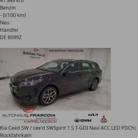
41.549 km
Benzin
- (l/100 km)
Neu
Händler
DE 80992
Kia Ceed SW / cee'd SW
Spirit 1.5 T-GDI Navi ACC LED PDChi.
Rückfahrkam