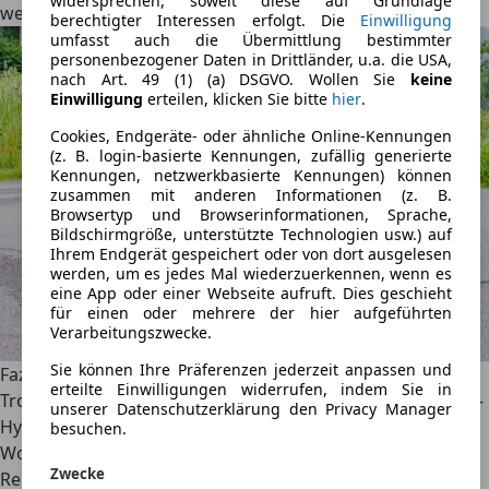
widersprechen, soweit diese auf Grundlage
werden muss.
berechtigter Interessen erfolgt. Die
Einwilligung
umfasst auch die Übermittlung bestimmter
personenbezogener Daten in Drittländer, u.a. die USA,
nach Art. 49 (1) (a) DSGVO. Wollen Sie
keine
Einwilligung
erteilen, klicken Sie bitte
hier
.
Cookies, Endgeräte- oder ähnliche Online-Kennungen
(z. B. login-basierte Kennungen, zufällig generierte
Kennungen, netzwerkbasierte Kennungen) können
zusammen mit anderen Informationen (z. B.
Browsertyp und Browserinformationen, Sprache,
Bildschirmgröße, unterstützte Technologien usw.) auf
Ihrem Endgerät gespeichert oder von dort ausgelesen
werden, um es jedes Mal wiederzuerkennen, wenn es
eine App oder einer Webseite aufruft. Dies geschieht
für einen oder mehrere der hier aufgeführten
Verarbeitungszwecke.
Sie können Ihre Präferenzen jederzeit anpassen und
Fazit
erteilte Einwilligungen widerrufen, indem Sie in
Trotz kleinerer Unwegsamkeiten: Der Kia Ceed SW Plug-in-
unserer Datenschutzerklärung den Privacy Manager
Hybrid läuft beinahe unter die Kategorie der eierlegenden
besuchen.
Wollmilchsau. Echte 50 Kilometer rein elektrische
Zwecke
Reichweite, sonst ein Verbrauch um 6 Liter Benzin auf 100