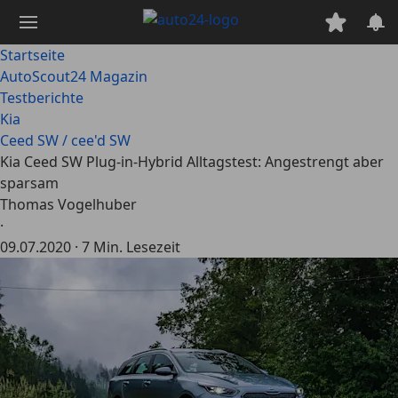
Zum
Hauptinhalt
springen
Startseite
AutoScout24 Magazin
Testberichte
Kia
Ceed SW / cee'd SW
Kia Ceed SW Plug-in-Hybrid Alltagstest: Angestrengt aber
sparsam
Thomas Vogelhuber
·
09.07.2020
·
7 Min. Lesezeit