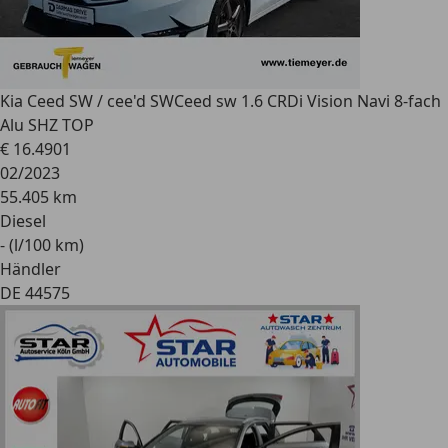
Kia Ceed SW / cee'd SW
Ceed sw 1.6 CRDi Vision Navi 8-fach
Alu SHZ TOP
€ 16.490
1
02/2023
55.405 km
Diesel
- (l/100 km)
Händler
DE 44575