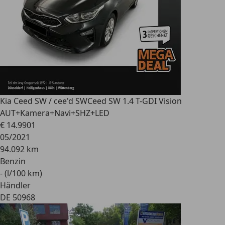
Kia Ceed SW / cee'd SW
Ceed SW 1.4 T-GDI Vision
AUT+Kamera+Navi+SHZ+LED
€ 14.990
1
05/2021
94.092 km
Benzin
- (l/100 km)
Händler
DE 50968