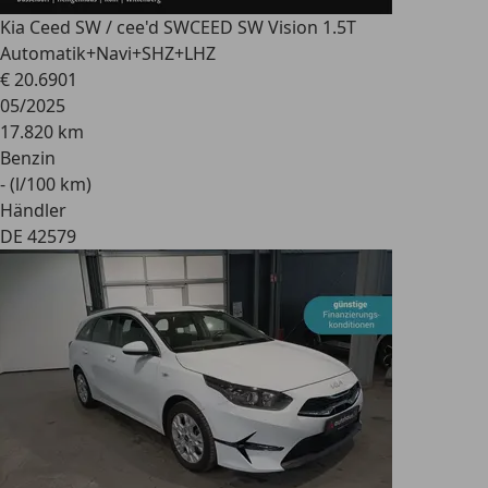
Kia Ceed SW / cee'd SW
CEED SW Vision 1.5T
Automatik+Navi+SHZ+LHZ
€ 20.690
1
05/2025
17.820 km
Benzin
- (l/100 km)
Händler
DE 42579