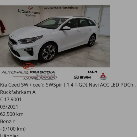
Kia Ceed SW / cee'd SW
Spirit 1.4 T-GDI Navi ACC LED PDChi.
Rückfahrkam A
€ 17.900
1
03/2021
62.500 km
Benzin
- (l/100 km)
Händler