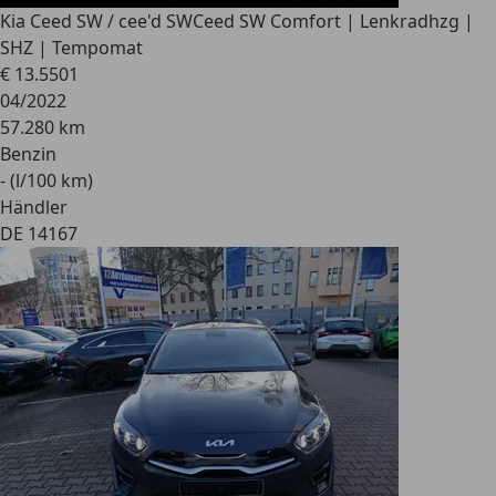
Kia Ceed SW / cee'd SW
Ceed SW Comfort | Lenkradhzg |
SHZ | Tempomat
€ 13.550
1
04/2022
57.280 km
Benzin
- (l/100 km)
Händler
DE 14167