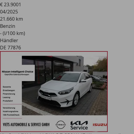
€ 23.900
1
04/2025
21.660 km
Benzin
- (l/100 km)
Händler
DE 77876