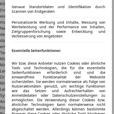
Kilometer und der vergleichsweise günstige Basispreis
Genaue Standortdaten und Identifikation durch
(nach Abzug der Innovationsprämie) machen ihn zum
Scannen von Endgeräten
wahren Alltagshelden. Als Dienstwagenberechtigter freut
man sich überdies, nur 0,50 Prozent des
Personalisierte Werbung und Inhalte, Messung von
Werbeleistung und der Performance von Inhalten,
Neuwagenbruttolistenpreises versteuern zu müssen. Auf
Zielgruppenforschung sowie Entwicklung und
der echten Soll-Seite bleibt es hingegen nicht aus, den für
Verbesserung von Angeboten
das Fahrzeuggewicht insgesamt zu schwachen und
emotionslosen Antrieb zu kritisieren.
Essentielle Seitenfunktionen
Technische Daten*
Modell:
Kia Ceed Sportswagon Plug-in Hybrid
Wir bzw. diese Anbieter nutzen Cookies oder ähnliche
Motor 1:
Vierzylinder-Reihe, 1.580 ccm
Tools und Technologien, die für die essentielle
Leistung:
105 PS (77 kW) bei 5.700 U/min
Seitenfunktionen erforderlich sind und die
Drehmoment:
147 Nm bei 4.000 U/min
einwandfreie Funktionalität der Webseite
sicherstellen. Sie werden normalerweise als Folge von
Motor 2:
Permanentmagnet-Synchronmotor
Nutzeraktivitäten genutzt, um wichtige Funktionen
Leistung:
60 PS (44 kW) zw. 1.798-2.500 U/min
wie das Setzen und Aufrechterhalten von
Systemleistung:
141 PS (104 kW) bei 5.700 U/min
Anmeldedaten oder Datenschutzeinstellungen zu
ermöglichen. Die Verwendung dieser Cookies bzw.
Antrieb:
Vorderradantrieb, 6-Gang-
ähnlicher Technologien kann normalerweise nicht
Doppelkupplungsgetriebe
abgeschaltet werden. Allerdings können bestimmte
Benzinverbrauch kombiniert:
1,1-1,3 l/100 km²
Browser diese Cookies oder ähnliche Tools blockieren