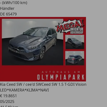
- (kWh/100 km)
Händler
DE 65479
Kia Ceed SW / cee'd SW
Ceed SW 1.5 T-GDI Vision
LED*KAMERA*KLIMA*NAVI
€ 19.865
1
05/2025