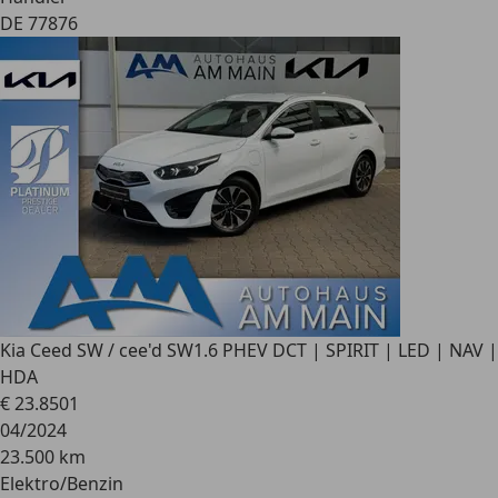
DE 77876
Kia Ceed SW / cee'd SW
1.6 PHEV DCT | SPIRIT | LED | NAV |
HDA
€ 23.850
1
04/2024
23.500 km
Elektro/Benzin