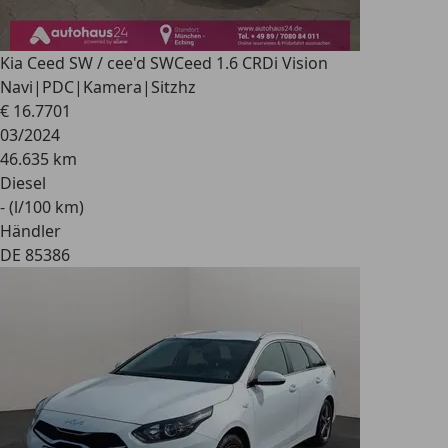
Kia Ceed SW / cee'd SW
Ceed 1.6 CRDi Vision
Navi|PDC|Kamera|Sitzhz
€ 16.770
1
03/2024
46.635 km
Diesel
- (l/100 km)
Händler
DE 85386