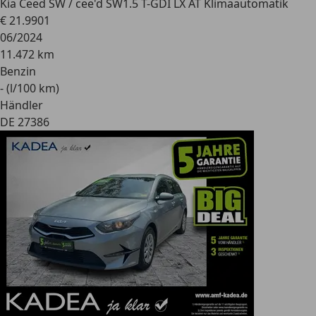
Kia Ceed SW / cee'd SW
1.5 T-GDI LX AT Klimaautomatik
€ 21.990
1
06/2024
11.472 km
Benzin
- (l/100 km)
Händler
DE 27386