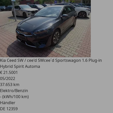
Kia Ceed SW / cee'd SW
cee´d Sportswagon 1.6 Plug-in
Hybrid Spirit Automa
€ 21.500
1
05/2022
37.653 km
Elektro/Benzin
- (kWh/100 km)
Händler
DE 12359