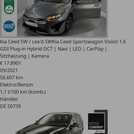
Kia Ceed SW / cee'd SW
Kia Ceed Sportswagon Vision 1.6
GDI Plug-in Hybrid DCT | Navi | LED | CarPlay |
Sitzheizung | Kamera
€ 17.890
1
09/2021
56.607 km
Elektro/Benzin
1,1 l/100 km (komb.)
Händler
DE 50739