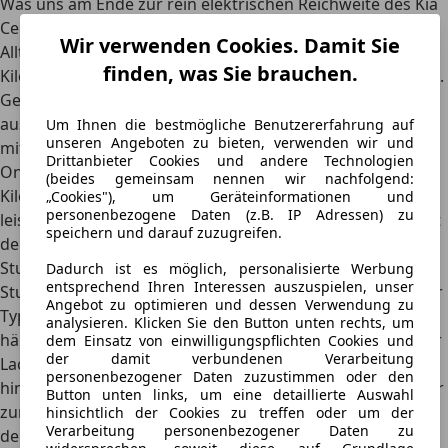
Was uns am Ende zur rein elektrischen Reichweite des Kia
Ceed SW Plug-in-Hybrid führt. Voll geladen liegt sie im
Wir verwenden Cookies. Damit Sie
Alltag bei maximal 50 Kilometer, was nochmals 10
finden, was Sie brauchen.
Kilometer mehr sind als beim ersten Test in Südfrankreich.
Gerade im Stadtverkehr ist die 60 PS E-Maschine
ausreichend stark, damit der Sportswagon locker
Um Ihnen die bestmögliche Benutzererfahrung auf
unseren Angeboten zu bieten, verwenden wir und
mitschwimmen kann. Etwas mager fällt allerdings der
Drittanbieter Cookies und andere Technologien
OnBoard-Lader aus, der nur einphasig bis 3,3
(beides gemeinsam nennen wir nachfolgend:
Kilowattstunden aus der Ladesäule ziehen kann. Eine
„Cookies"), um Geräteinformationen und
personenbezogene Daten (z.B. IP Adressen) zu
leistungsfähigere Option steht nicht zur Wahl. Und so lädt
speichern und darauf zuzugreifen.
der Kia an der öffentlichen Säule seine Batterie in gut 2
Stunden 45 Minuten, am Hausstrom dauert es eher 5
Dadurch ist es möglich, personalisierte Werbung
entsprechend Ihren Interessen auszuspielen, unser
Stunden. Nervig an Ladepunkten entlang von Straßen: Der
Angebot zu optimieren und dessen Verwendung zu
Typ-2-Anschluss sitzt auf der Fahrerseite, man wird
analysieren. Klicken Sie den Button unten rechts, um
häufiger genötigt gegen die Fahrtrichtung zu parken oder
dem Einsatz von einwilligungspflichten Cookies und
der damit verbundenen Verarbeitung
Lackkratzer durch das Verziehen des Ladekabels
personenbezogener Daten zuzustimmen oder den
hinzunehmen. Leider steht auch kein elektrischer Zuheizer
Button unten links, um eine detaillierte Auswahl
zur Verfügung, was in den Wintermonaten bedeutet, dass
hinsichtlich der Cookies zu treffen oder um der
Verarbeitung personenbezogener Daten zu
der Innenraum zunächst durch den Verbrenner geheizt