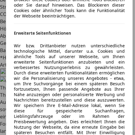
oder Sie darauf hinweisen. Das Blockieren dieser
Stromverbrauch kombiniert:
9,3-11,2 kWh/100 km²
Cookies oder ähnlicher Tools kann die Funktionalität
CO2-Emissionen kombiniert:
28-33,6 g/km²
der Webseite beeinträchtigen.
Beschleunigung (0 – 100 km/h):
10,8 s
Höchstgeschwindigkeit:
195 km/h
Erweiterte Seitenfunktionen
Abmessungen (L/B/H):
4,61 m/1,80 m/1,47 m
Gewicht:
ca. 1.600 kg
Wir bzw. Drittanbieter nutzen unterschiedliche
Basispreis:
ab 34.108 Euro
technologische Mittel, darunter u.a. Cookies und
ähnliche Tools auf unserer Webseite, um Ihnen
*Herstellerangaben
erweiterte Seitenfunktionen anzubieten und ein
Artikel teilen
verbessertes Nutzungserlebnis zu gewährleisten.
Durch diese erweiterten Funktionalitäten ermöglichen
wir die Personalisierung unseres Angebotes - etwa,
um Ihre Suchvorgänge bei einem späteren Besuch
Thomas Vogelhuber
fortzusetzen, Ihnen passende Angebote aus Ihrer
Nähe anzuzeigen oder personalisierte Werbung und
Thomas Vogelhuber ist seit März 2019 Chefredakteur des
Nachrichten bereitzustellen und diese auszuwerten.
AutoScout24 Magazins und verantwortet die inhaltliche
Wir speichern Ihre E-Mail-Adresse lokal, wenn Sie
sowie strategische Ausrichtung der Redaktion
diese für gespeicherte Suchanfragen,
Lieblingsfahrzeuge oder im Rahmen der
einschließlich der Weiterentwicklung aller Content-
Preisbewertung angeben. Dies erleichtert Ihnen die
Formate, insbesondere im Bereich Video. Er verfügt über
Nutzung der Webseite, da eine erneute Eingabe bei
langjährige Erfahrung im Automobiljournalismus und
späteren Besuchen entfällt. Mit Ihrer Einwilligung