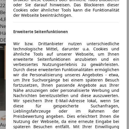
oder Sie darauf hinweisen. Das Blockieren dieser
221.567 km
Cookies oder ähnlicher Tools kann die Funktionalität
Benzin
der Webseite beeinträchtigen.
4,8 l/100 km (komb.)
Neu
Erweiterte Seitenfunktionen
Händler
DE 01328
Wir bzw. Drittanbieter nutzen unterschiedliche
technologische Mittel, darunter u.a. Cookies und
ähnliche Tools auf unserer Webseite, um Ihnen
erweiterte Seitenfunktionen anzubieten und ein
verbessertes Nutzungserlebnis zu gewährleisten.
Durch diese erweiterten Funktionalitäten ermöglichen
wir die Personalisierung unseres Angebotes - etwa,
um Ihre Suchvorgänge bei einem späteren Besuch
fortzusetzen, Ihnen passende Angebote aus Ihrer
Nähe anzuzeigen oder personalisierte Werbung und
Nachrichten bereitzustellen und diese auszuwerten.
Wir speichern Ihre E-Mail-Adresse lokal, wenn Sie
diese für gespeicherte Suchanfragen,
Lieblingsfahrzeuge oder im Rahmen der
Preisbewertung angeben. Dies erleichtert Ihnen die
Nutzung der Webseite, da eine erneute Eingabe bei
Audi A1
1.2 attraction*Klima*
späteren Besuchen entfällt. Mit Ihrer Einwilligung