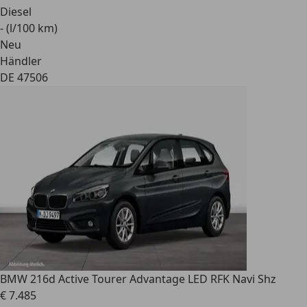
Diesel
- (l/100 km)
Neu
Händler
DE 47506
BMW 216
d Active Tourer Advantage LED RFK Navi Shz
€ 7.485