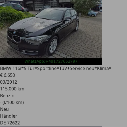
BMW 116
i*5 Tür*Sportline*TüV+Service neu*Klima*
€ 6.650
03/2012
115.000 km
Benzin
- (l/100 km)
Neu
Händler
DE 72622