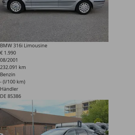
BMW 316
i Limousine
€ 1.990
08/2001
232.091 km
Benzin
- (l/100 km)
Händler
DE 85386