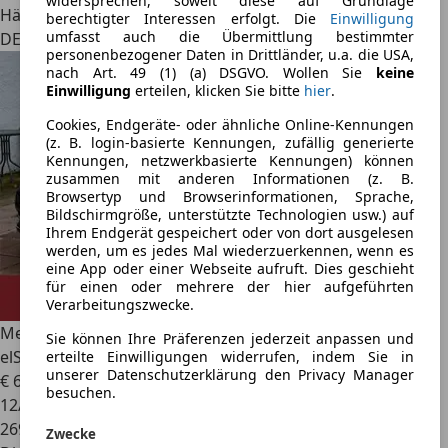
widersprechen, soweit diese auf Grundlage
Händler
berechtigter Interessen erfolgt. Die
Einwilligung
umfasst auch die Übermittlung bestimmter
DE 38444
personenbezogener Daten in Drittländer, u.a. die USA,
nach Art. 49 (1) (a) DSGVO. Wollen Sie
keine
Einwilligung
erteilen, klicken Sie bitte
hier
.
Cookies, Endgeräte- oder ähnliche Online-Kennungen
(z. B. login-basierte Kennungen, zufällig generierte
Kennungen, netzwerkbasierte Kennungen) können
zusammen mit anderen Informationen (z. B.
Browsertyp und Browserinformationen, Sprache,
Bildschirmgröße, unterstützte Technologien usw.) auf
Ihrem Endgerät gespeichert oder von dort ausgelesen
werden, um es jedes Mal wiederzuerkennen, wenn es
eine App oder einer Webseite aufruft. Dies geschieht
für einen oder mehrere der hier aufgeführten
Verarbeitungszwecke.
Mercedes-Benz C 220
T CDI Avantgarde
Sie können Ihre Präferenzen jederzeit anpassen und
elSD*Navi*Leder*2xSHZ*PDC
erteilte Einwilligungen widerrufen, indem Sie in
unserer Datenschutzerklärung den Privacy Manager
€ 6.790
besuchen.
12/2014
269.000 km
Zwecke