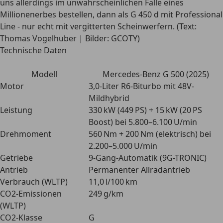
uns allerdings im unwahrscheinlichen Falle eines
Millionenerbes bestellen, dann als G 450 d mit Professional
Line - nur echt mit vergitterten Scheinwerfern. (Text:
Thomas Vogelhuber | Bilder: GCOTY)
Technische Daten
Modell
Mercedes-Benz G 500 (2025)
Motor
3,0-Liter R6-Biturbo mit 48V-
Mildhybrid
Leistung
330 kW (449 PS) + 15 kW (20 PS
Boost) bei 5.800–6.100 U/min
Drehmoment
560 Nm + 200 Nm (elektrisch) bei
2.200–5.000 U/min
Getriebe
9-Gang-Automatik (9G-TRONIC)
Antrieb
Permanenter Allradantrieb
Verbrauch (WLTP)
11,0 l/100 km
CO2-Emissionen
249 g/km
(WLTP)
CO2-Klasse
G