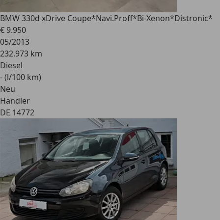
BMW 330
d xDrive Coupe*Navi.Proff*Bi-Xenon*Distronic*
€ 9.950
05/2013
232.973 km
Diesel
- (l/100 km)
Neu
Händler
DE 14772