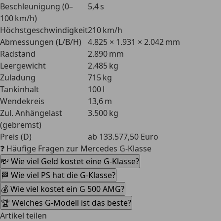
Beschleunigung (0–
5,4 s
100 km/h)
Höchstgeschwindigkeit
210 km/h
Abmessungen (L/B/H)
4.825 × 1.931 × 2.042 mm
Radstand
2.890 mm
Leergewicht
2.485 kg
Zuladung
715 kg
Tankinhalt
100 l
Wendekreis
13,6 m
Zul. Anhängelast
3.500 kg
(gebremst)
Preis (D)
ab 133.577,50 Euro
❓ Häufige Fragen zur Mercedes G-Klasse
💸 Wie viel Geld kostet eine G-Klasse?
🏁 Wie viel PS hat die G-Klasse?
💰 Wie viel kostet ein G 500 AMG?
🏆 Welches G-Modell ist das beste?
Artikel teilen