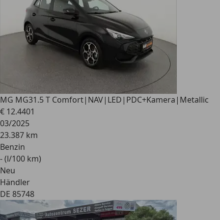
MG MG3
1.5 T Comfort|NAV|LED|PDC+Kamera|Metallic
€ 12.440
1
03/2025
23.387 km
Benzin
- (l/100 km)
Neu
Händler
DE 85748