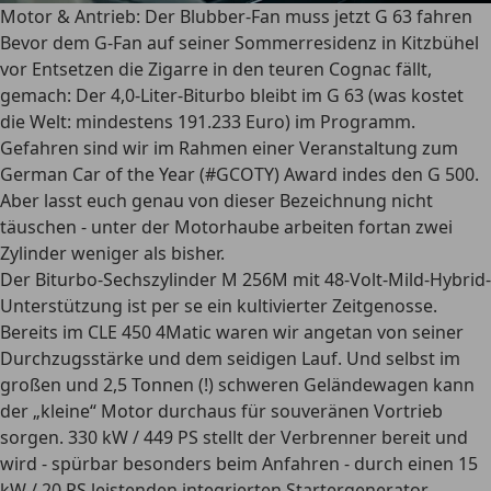
Motor & Antrieb: Der Blubber-Fan muss jetzt G 63 fahren
Bevor dem G-Fan auf seiner Sommerresidenz in Kitzbühel
vor Entsetzen die Zigarre in den teuren Cognac fällt,
gemach: Der 4,0-Liter-Biturbo bleibt im G 63 (was kostet
die Welt: mindestens 191.233 Euro) im Programm.
Gefahren sind wir im Rahmen einer Veranstaltung zum
German Car of the Year (#GCOTY)
Award indes den G 500.
Aber lasst euch genau von dieser Bezeichnung nicht
täuschen - unter der Motorhaube arbeiten fortan zwei
Zylinder weniger als bisher.
Der Biturbo-Sechszylinder M 256M mit 48-Volt-Mild-Hybrid-
Unterstützung ist per se ein kultivierter Zeitgenosse.
Bereits im CLE 450 4Matic waren wir angetan von seiner
Durchzugsstärke und dem seidigen Lauf. Und selbst im
großen und 2,5 Tonnen (!) schweren Geländewagen kann
der „kleine“ Motor durchaus für souveränen Vortrieb
sorgen. 330 kW / 449 PS stellt der Verbrenner bereit und
wird - spürbar besonders beim Anfahren - durch einen 15
kW / 20 PS leistenden integrierten Startergenerator