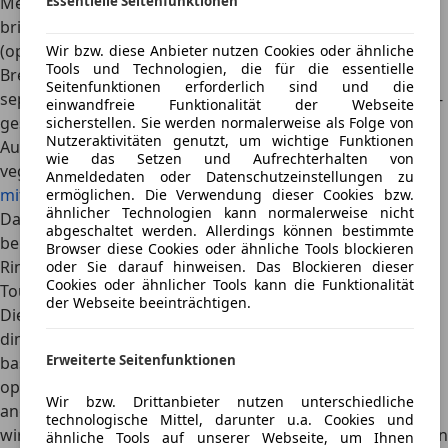
Mercedes
Essentielle Seitenfunktionen
geht einen etwas anderen Weg: Der GLC EQ
bringt die neueste MB.OS-Generation mit,
samt
(optionalem) Hyperscreen über die gesamte Cockpit-
Wir bzw. diese Anbieter nutzen Cookies oder ähnliche
Tools und Technologien, die für die essentielle
Breite
. Alternativ gibt es den Superscreen mit drei
Seitenfunktionen erforderlich sind und die
separaten Displays. Microsoft- und Google-Integration, KI-
einwandfreie Funktionalität der Webseite
gestützte Sprachsteuerung und Video-Apps machen das
sicherstellen. Sie werden normalerweise als Folge von
Nutzeraktivitäten genutzt, um wichtige Funktionen
Auto zum rollenden Büro. Sitzkomfort und optional
wie das Setzen und Aufrechterhalten von
veganes Interieur runden das Konzept ab.
Im Erstkontakt
Anmeldedaten oder Datenschutzeinstellungen zu
mit dem GLC
waren wir vom Ambiente durchaus angetan.
ermöglichen. Die Verwendung dieser Cookies bzw.
ähnlicher Technologien kann normalerweise nicht
Das Innenleben des
Audis
wirkt im direkten Vergleich
abgeschaltet werden. Allerdings können bestimmte
beinahe schon wieder überholt. So kombinieren die vier
Browser diese Cookies oder ähnliche Tools blockieren
Ringe ein 11,9-Zoll-Fahrerdisplay mit einem 14,5-Zoll-
oder Sie darauf hinweisen. Das Blockieren dieser
Cookies oder ähnlicher Tools kann die Funktionalität
Touchscreen, optional ergänzt um ein Beifahrer-Display.
der Webseite beeinträchtigen.
Die Anzeigenfläche ist allerdings insgesamt kompakter
dimensioniert als bei den Mitbewerbern. Das System
Erweiterte Seitenfunktionen
basiert derweil auf Googles Android Betriebssystem,
optional wird ein empfehlenswertes AR-Head-up-Display
Wir bzw. Drittanbieter nutzen unterschiedliche
angeboten. Während technisch alles Wichtige geboten
technologische Mittel, darunter u.a. Cookies und
wird,
zeigt sich die Materialqualität im Innenraum an vielen
ähnliche Tools auf unserer Webseite, um Ihnen