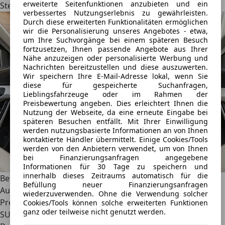
erweiterte Seitenfunktionen anzubieten und ein
Stellen wenig premiumhaft
.
verbessertes Nutzungserlebnis zu gewährleisten.
Durch diese erweiterten Funktionalitäten ermöglichen
wir die Personalisierung unseres Angebotes - etwa,
um Ihre Suchvorgänge bei einem späteren Besuch
fortzusetzen, Ihnen passende Angebote aus Ihrer
Nähe anzuzeigen oder personalisierte Werbung und
Nachrichten bereitzustellen und diese auszuwerten.
Wir speichern Ihre E-Mail-Adresse lokal, wenn Sie
diese für gespeicherte Suchanfragen,
Lieblingsfahrzeuge oder im Rahmen der
Preisbewertung angeben. Dies erleichtert Ihnen die
Nutzung der Webseite, da eine erneute Eingabe bei
späteren Besuchen entfällt. Mit Ihrer Einwilligung
werden nutzungsbasierte Informationen an von Ihnen
kontaktierte Händler übermittelt. Einige Cookies/Tools
werden von den Anbietern verwendet, um von Ihnen
bei Finanzierungsanfragen angegebene
Informationen für 30 Tage zu speichern und
innerhalb dieses Zeitraums automatisch für die
Beinahe schon konservativ zeigt sich der Innenraum des
Befüllung neuer Finanzierungsanfragen
Audi Q6 e-tron. Die Materialqualität wird oft kritisiert.
wiederzuverwenden. Ohne die Verwendung solcher
Preise & Marktstart: Günstig ist keines der drei Premium-
Cookies/Tools können solche erweiterten Funktionen
ganz oder teilweise nicht genutzt werden.
SUVs