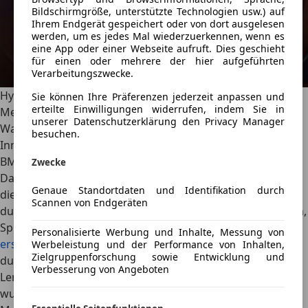
Bildschirmgröße, unterstützte Technologien usw.) auf
Ihrem Endgerät gespeichert oder von dort ausgelesen
werden, um es jedes Mal wiederzuerkennen, wenn es
eine App oder einer Webseite aufruft. Dies geschieht
für einen oder mehrere der hier aufgeführten
Verarbeitungszwecke.
Hyperscreen statt Wohnzimmeratmosphäre: Der
Sie können Ihre Präferenzen jederzeit anpassen und
erteilte Einwilligungen widerrufen, indem Sie in
Mercedes GLC vollzieht im Inneren einen radikalen
unserer Datenschutzerklärung den Privacy Manager
Wandel.
besuchen.
Innenraum: Hightech versus Qualität
BMW
zeigt mit der „Neuen Klasse“ einen radikalen Ansatz:
Zwecke
Das Panoramic iDrive projiziert Fahrinformationen über
Genaue Standortdaten und Identifikation durch
die gesamte Breite der Frontscheibe
. Ergänzt wird es
Scannen von Endgeräten
durch einen 17,9-Zoll-Mittelscreen. Bedient wird per Touch,
Sprache oder klassische Tasten für Kernfunktionen.
Beim
Personalisierte Werbung und Inhalte, Messung von
ersten Kennenlernen des iX3
zeigte sich: Ja, das kann
Werbeleistung und der Performance von Inhalten,
Zielgruppenforschung sowie Entwicklung und
durchaus funktionieren, wenn man sich an das neue
Verbesserung von Angeboten
Lenkrad gewöhnt hat. Und nein, die Innenraumqualität
wurde, im Vergleich zum Verbrenner-X3, nicht schlechter.