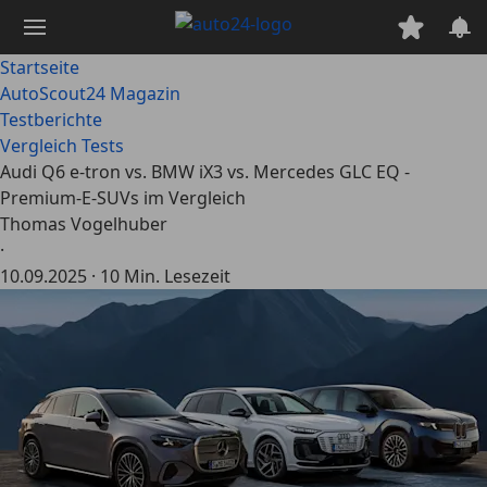
Zum
Hauptinhalt
springen
Startseite
AutoScout24 Magazin
Testberichte
Vergleich Tests
Audi Q6 e-tron vs. BMW iX3 vs. Mercedes GLC EQ -
Premium-E-SUVs im Vergleich
Thomas Vogelhuber
·
10.09.2025
·
10 Min. Lesezeit