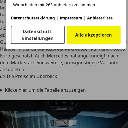
Der
Audi Q6
e-tron ist bereits erhältlich, die Preise starten
Wir arbeiten mit 263 Anbietern zusammen.
bei 63.500 Euro für den Basis-Q6 mit Heckantrieb. BMW
hat für das Frühjahr 2026 zunächst den den
iX3 50 xDrive
|
|
Datenschutzerklärung
Impressum
Anbieterliste
für 68.900 Euro angekündigt, die Produktion läuft Ende
2025 im ungarischen Debrecen an. Später soll eine
Datenschutz-
Alle akzeptieren
günstigere Variante ab 60.000 Euro folgen. Der
Mercedes
Einstellungen
GLC 400 EQ
kommt in der zweiten Jahreshälfte 2026 zu den
Händlern, der Einstandspreis wird aktuell auf rund 73.000
Euro geschätzt. Auch Mercedes hat angekündigt, nach
dem Marktstart eine weitere, preisgünstigere Variante
anzubieten.
👉 Die Preise im Überblick
Klicke hier, um die Tabelle anzuzeigen