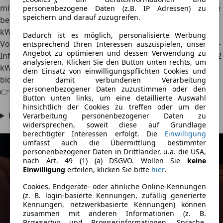
mit 21 bis 22 Minuten angegeben - ähnlich schnell also wie
personenbezogene Daten (z.B. IP Adressen) zu
speichern und darauf zuzugreifen.
bei BMW und Mercedes, die Spitzenleistung liegt bei 270
kW.
Ein Vorteil der PPE-Plattform: das „Bankladen“ an 400-
Dadurch ist es möglich, personalisierte Werbung
Volt-Säulen, das konstante Ladezeiten auch ohne 800-Volt-
entsprechend Ihren Interessen auszuspielen, unser
Angebot zu optimieren und dessen Verwendung zu
Infrastruktur erlaubt.
Während auch der
Audi
mit bis zu 22
analysieren. Klicken Sie den Button unten rechts, um
kW an AC-Säulen Strom ziehen kann, wird aktuell keine
dem Einsatz von einwilligungspflichten Cookies und
bidirektionale Ladefunktion angeboten.
der damit verbundenen Verarbeitung
personenbezogener Daten zuzustimmen oder den
👉 Die Batterie- & Ladetechnik im Überblick:
Button unten links, um eine detaillierte Auswahl
hinsichtlich der Cookies zu treffen oder um der
Klicke hier, um die Tabelle anzuzeigen
Verarbeitung personenbezogener Daten zu
widersprechen, soweit diese auf Grundlage
berechtigter Interessen erfolgt. Die
Einwilligung
umfasst auch die Übermittlung bestimmter
personenbezogener Daten in Drittländer, u.a. die USA,
nach Art. 49 (1) (a) DSGVO. Wollen Sie
keine
Einwilligung
erteilen, klicken Sie bitte
hier
.
Cookies, Endgeräte- oder ähnliche Online-Kennungen
(z. B. login-basierte Kennungen, zufällig generierte
Kennungen, netzwerkbasierte Kennungen) können
zusammen mit anderen Informationen (z. B.
Browsertyp und Browserinformationen, Sprache,