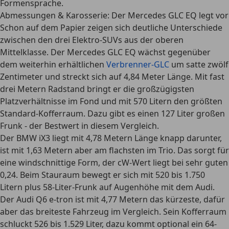
Formensprache.
Abmessungen & Karosserie: Der Mercedes GLC EQ legt vor
Schon auf dem Papier zeigen sich deutliche Unterschiede
zwischen den drei Elektro-SUVs aus der oberen
Mittelklasse. Der
Mercedes GLC EQ
wächst gegenüber
dem weiterhin erhältlichen
Verbrenner-GLC
um satte zwölf
Zentimeter und streckt sich auf 4,84 Meter Länge. Mit fast
drei Metern Radstand bringt er die großzügigsten
Platzverhältnisse im Fond und mit 570 Litern den größten
Standard-Kofferraum.
Dazu gibt es einen 127 Liter großen
Frunk - der Bestwert in diesem Vergleich.
Der
BMW iX3
liegt mit 4,78 Metern Länge knapp darunter,
ist mit 1,63 Metern aber am flachsten im Trio. Das sorgt für
eine windschnittige Form, der cW-Wert liegt bei sehr guten
0,24. Beim Stauraum bewegt er sich mit 520 bis 1.750
Litern plus 58-Liter-Frunk auf Augenhöhe mit dem Audi.
Der
Audi Q6 e-tron
ist mit 4,77 Metern das kürzeste, dafür
aber das breiteste Fahrzeug im Vergleich. Sein Kofferraum
schluckt 526 bis 1.529 Liter, dazu kommt
optional
ein 64-