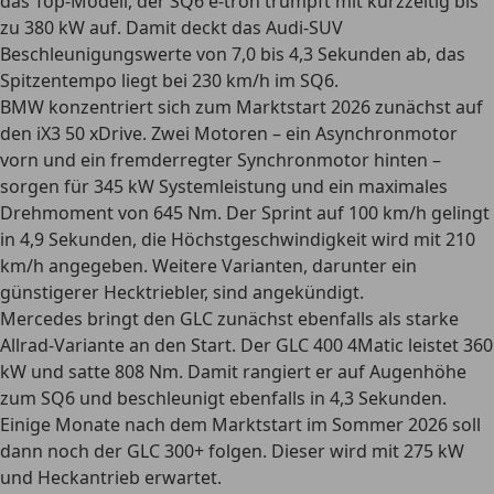
das Top-Modell, der SQ6 e-tron trumpft mit kurzzeitig bis
zu 380 kW auf. Damit deckt das Audi-SUV
Beschleunigungswerte von 7,0 bis 4,3 Sekunden ab,
das
Spitzentempo liegt bei 230 km/h im SQ6.
BMW
konzentriert sich zum Marktstart 2026 zunächst auf
den iX3 50 xDrive. Zwei Motoren – ein Asynchronmotor
vorn und ein fremderregter Synchronmotor hinten –
sorgen für 345 kW Systemleistung und ein maximales
Drehmoment von 645 Nm. Der Sprint auf 100 km/h gelingt
in 4,9 Sekunden, die Höchstgeschwindigkeit wird mit 210
km/h angegeben. Weitere Varianten, darunter ein
günstigerer Hecktriebler, sind angekündigt.
Mercedes
bringt den GLC zunächst ebenfalls als starke
Allrad-Variante an den Start. Der GLC 400 4Matic leistet 360
kW und satte 808 Nm. Damit rangiert er auf Augenhöhe
zum SQ6 und beschleunigt ebenfalls in 4,3 Sekunden.
Einige Monate nach dem Marktstart im Sommer 2026 soll
dann noch der GLC 300+ folgen. Dieser wird mit 275 kW
und Heckantrieb erwartet.