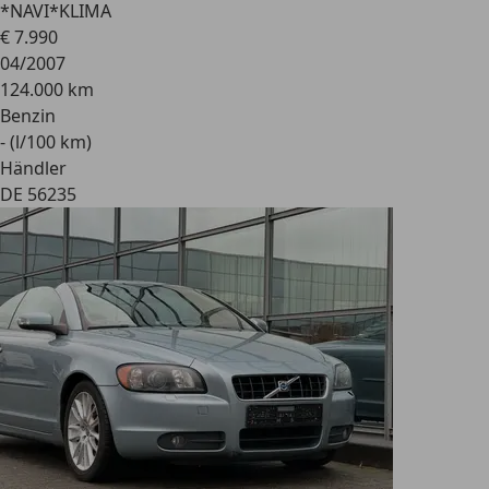
*NAVI*KLIMA
€ 7.990
04/2007
124.000 km
Benzin
- (l/100 km)
Händler
DE 56235