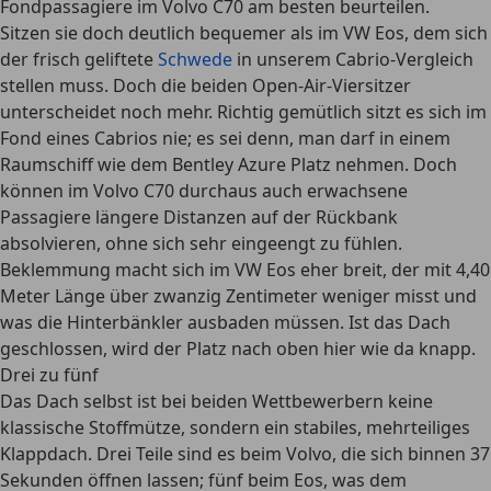
Fondpassagiere im Volvo C70 am besten beurteilen.
Sitzen sie doch deutlich bequemer als im VW Eos, dem sich
der frisch geliftete
Schwede
in unserem Cabrio-Vergleich
stellen muss. Doch die beiden Open-Air-Viersitzer
unterscheidet noch mehr. Richtig gemütlich sitzt es sich im
Fond eines Cabrios nie; es sei denn, man darf in einem
Raumschiff wie dem Bentley Azure Platz nehmen. Doch
können im Volvo C70 durchaus auch erwachsene
Passagiere längere Distanzen auf der Rückbank
absolvieren, ohne sich sehr eingeengt zu fühlen.
Beklemmung macht sich im VW Eos eher breit, der mit 4,40
Meter Länge über zwanzig Zentimeter weniger misst und
was die Hinterbänkler ausbaden müssen. Ist das Dach
geschlossen, wird der Platz nach oben hier wie da knapp.
Drei zu fünf
Das Dach selbst ist bei beiden Wettbewerbern keine
klassische Stoffmütze, sondern ein stabiles, mehrteiliges
Klappdach. Drei Teile sind es beim Volvo, die sich binnen 37
Sekunden öffnen lassen; fünf beim Eos, was dem