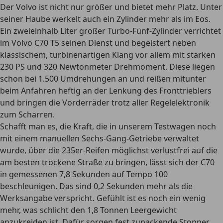
Der Volvo ist nicht nur größer und bietet mehr Platz. Unter
seiner Haube werkelt auch ein Zylinder mehr als im Eos.
Ein zweieinhalb Liter großer Turbo-Fünf-Zylinder verrichtet
im Volvo C70 T5 seinen Dienst und begeistert neben
klassischem, turbinenartigen Klang vor allem mit starken
230 PS und 320 Newtonmeter Drehmoment. Diese liegen
schon bei 1.500 Umdrehungen an und reißen mitunter
beim Anfahren heftig an der Lenkung des Fronttrieblers
und bringen die Vorderräder trotz aller Regelelektronik
zum Scharren.
Schafft man es, die Kraft, die in unserem Testwagen noch
mit einem manuellen Sechs-Gang-Getriebe verwaltet
wurde, über die 235er-Reifen möglichst verlustfrei auf die
am besten trockene Straße zu bringen, lässt sich der C70
in gemessenen 7,8 Sekunden auf Tempo 100
beschleunigen. Das sind 0,2 Sekunden mehr als die
Werksangabe verspricht. Gefühlt ist es noch ein wenig
mehr, was schlicht den 1,8 Tonnen Leergewicht
anzukreiden ist. Dafür sorgen fest zupackende Stopper,