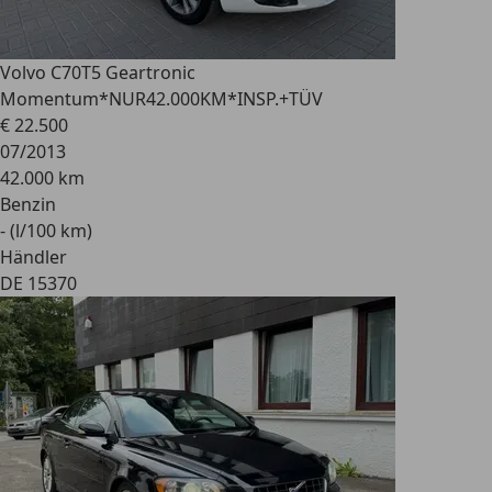
Volvo C70
T5 Geartronic
Momentum*NUR42.000KM*INSP.+TÜV
€ 22.500
07/2013
42.000 km
Benzin
- (l/100 km)
Händler
DE 15370