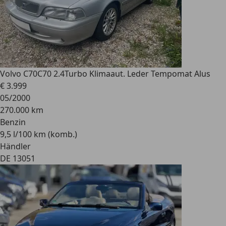
Volvo C70
C70 2.4Turbo Klimaaut. Leder Tempomat Alus
€ 3.999
05/2000
270.000 km
Benzin
9,5 l/100 km (komb.)
Händler
DE 13051