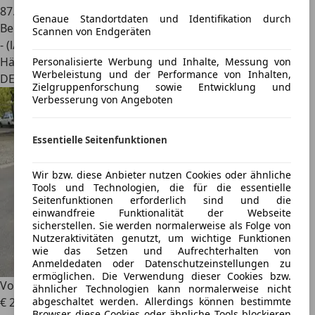
87.000 km
Genaue Standortdaten und Identifikation durch
Benzin
Scannen von Endgeräten
- (l/100 km)
Händler
Personalisierte Werbung und Inhalte, Messung von
Werbeleistung und der Performance von Inhalten,
DE 55252
Zielgruppenforschung sowie Entwicklung und
Verbesserung von Angeboten
Essentielle Seitenfunktionen
Wir bzw. diese Anbieter nutzen Cookies oder ähnliche
Tools und Technologien, die für die essentielle
Seitenfunktionen erforderlich sind und die
einwandfreie Funktionalität der Webseite
sicherstellen. Sie werden normalerweise als Folge von
Nutzeraktivitäten genutzt, um wichtige Funktionen
wie das Setzen und Aufrechterhalten von
Anmeldedaten oder Datenschutzeinstellungen zu
ermöglichen. Die Verwendung dieser Cookies bzw.
Volvo C70
Cabrio D4 Summum 1. Hand Scheckheft Volvo
ähnlicher Technologien kann normalerweise nicht
€ 22.500
abgeschaltet werden. Allerdings können bestimmte
Browser diese Cookies oder ähnliche Tools blockieren