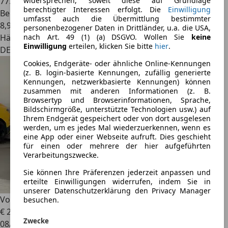
77.000 km
widersprechen, soweit diese auf Grundlage
berechtigter Interessen erfolgt. Die
Einwilligung
Benzin
umfasst auch die Übermittlung bestimmter
8,9 l/100 km (komb.)
personenbezogener Daten in Drittländer, u.a. die USA,
Händler
nach Art. 49 (1) (a) DSGVO. Wollen Sie
keine
Einwilligung
erteilen, klicken Sie bitte
hier
.
DE 79206
Cookies, Endgeräte- oder ähnliche Online-Kennungen
(z. B. login-basierte Kennungen, zufällig generierte
Kennungen, netzwerkbasierte Kennungen) können
zusammen mit anderen Informationen (z. B.
Browsertyp und Browserinformationen, Sprache,
Bildschirmgröße, unterstützte Technologien usw.) auf
Ihrem Endgerät gespeichert oder von dort ausgelesen
werden, um es jedes Mal wiederzuerkennen, wenn es
eine App oder einer Webseite aufruft. Dies geschieht
für einen oder mehrere der hier aufgeführten
Verarbeitungszwecke.
Sie können Ihre Präferenzen jederzeit anpassen und
erteilte Einwilligungen widerrufen, indem Sie in
unserer Datenschutzerklärung den Privacy Manager
Volvo C70
Cabriolet T5 Momentum | 1.Hand!
besuchen.
€ 23.990
Zwecke
08/2010