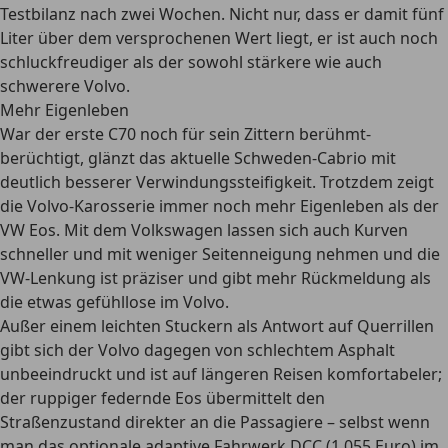
Testbilanz nach zwei Wochen. Nicht nur, dass er damit fünf
Liter über dem versprochenen Wert liegt, er ist auch noch
schluckfreudiger als der sowohl stärkere wie auch
schwerere Volvo.
Mehr Eigenleben
War der erste C70 noch für sein Zittern berühmt-
berüchtigt, glänzt das aktuelle Schweden-Cabrio mit
deutlich besserer Verwindungssteifigkeit. Trotzdem zeigt
die Volvo-Karosserie immer noch mehr Eigenleben als der
VW Eos. Mit dem Volkswagen lassen sich auch Kurven
schneller und mit weniger Seitenneigung nehmen und die
VW-Lenkung ist präziser und gibt mehr Rückmeldung als
die etwas gefühllose im Volvo.
Außer einem leichten Stuckern als Antwort auf Querrillen
gibt sich der Volvo dagegen von schlechtem Asphalt
unbeeindruckt und ist auf längeren Reisen komfortabeler;
der ruppiger federnde Eos übermittelt den
Straßenzustand direkter an die Passagiere – selbst wenn
man das optionale adaptive Fahrwerk DCC (1.055 Euro) im