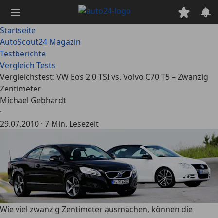
Zum
Hauptinhalt
springen
Startseite
AutoScout24 Magazin
Testberichte
Vergleich Tests
Vergleichstest: VW Eos 2.0 TSI vs. Volvo C70 T5 – Zwanzig
Zentimeter
Michael Gebhardt
·
29.07.2010
·
7 Min. Lesezeit
Wie viel zwanzig Zentimeter ausmachen, können die