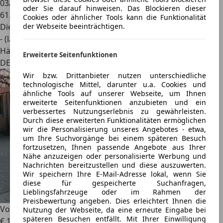
03/2011
oder Sie darauf hinweisen. Das Blockieren dieser
61.700 km
Cookies oder ähnlicher Tools kann die Funktionalität
Diesel
der Webseite beeinträchtigen.
- (l/100 km)
Händler
Erweiterte Seitenfunktionen
DE 10709
Wir bzw. Drittanbieter nutzen unterschiedliche
technologische Mittel, darunter u.a. Cookies und
ähnliche Tools auf unserer Webseite, um Ihnen
erweiterte Seitenfunktionen anzubieten und ein
verbessertes Nutzungserlebnis zu gewährleisten.
Durch diese erweiterten Funktionalitäten ermöglichen
wir die Personalisierung unseres Angebotes - etwa,
um Ihre Suchvorgänge bei einem späteren Besuch
fortzusetzen, Ihnen passende Angebote aus Ihrer
Nähe anzuzeigen oder personalisierte Werbung und
Nachrichten bereitzustellen und diese auszuwerten.
Wir speichern Ihre E-Mail-Adresse lokal, wenn Sie
diese für gespeicherte Suchanfragen,
Lieblingsfahrzeuge oder im Rahmen der
Preisbewertung angeben. Dies erleichtert Ihnen die
Volvo C70
Cabrio 2.0 D3 (5-Zylinder) Automatik Summum
Nutzung der Webseite, da eine erneute Eingabe bei
späteren Besuchen entfällt. Mit Ihrer Einwilligung
€ 12.900