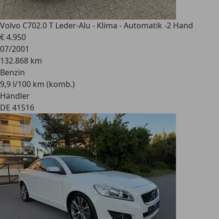
Volvo C70
2.0 T Leder-Alu - Klima - Automatik -2 Hand
€ 4.950
07/2001
132.868 km
Benzin
9,9 l/100 km (komb.)
Händler
DE 41516