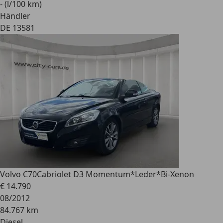
- (l/100 km)
Händler
DE 13581
Volvo C70
Cabriolet D3 Momentum*Leder*Bi-Xenon
€ 14.790
08/2012
84.767 km
Diesel