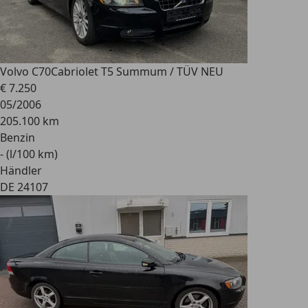
Volvo C70
Cabriolet T5 Summum / TÜV NEU
€ 7.250
05/2006
205.100 km
Benzin
- (l/100 km)
Händler
DE 24107