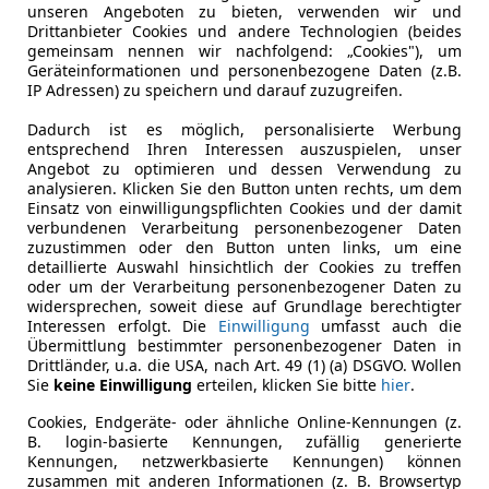
 bezahlbar geworden. Das Klappdachmodell ist auf dem deut
unseren Angeboten zu bieten, verwenden wir und
Drittanbieter Cookies und andere Technologien (beides
für 5.000 Euro kann man das Lifestyle-Modell bekommen. Ach
gemeinsam nennen wir nachfolgend: „Cookies"), um
msen. Ansonsten spricht wenig gegen ältere Exemplare, de
Geräteinformationen und personenbezogene Daten (z.B.
IP Adressen) zu speichern und darauf zuzugreifen.
Dadurch ist es möglich, personalisierte Werbung
entsprechend Ihren Interessen auszuspielen, unser
Angebot zu optimieren und dessen Verwendung zu
analysieren. Klicken Sie den Button unten rechts, um dem
T-Roc vs. Škoda Karoq: Welches Modell eignet sich besser f
Einsatz von einwilligungspflichten Cookies und der damit
verbundenen Verarbeitung personenbezogener Daten
zuzustimmen oder den Button unten links, um eine
detaillierte Auswahl hinsichtlich der Cookies zu treffen
oder um der Verarbeitung personenbezogener Daten zu
widersprechen, soweit diese auf Grundlage berechtigter
Interessen erfolgt. Die
Einwilligung
umfasst auch die
Übermittlung bestimmter personenbezogener Daten in
Drittländer, u.a. die USA, nach Art. 49 (1) (a) DSGVO. Wollen
Sie
keine Einwilligung
erteilen, klicken Sie bitte
hier
.
Cookies, Endgeräte- oder ähnliche Online-Kennungen (z.
B. login-basierte Kennungen, zufällig generierte
Kennungen, netzwerkbasierte Kennungen) können
zusammen mit anderen Informationen (z. B. Browsertyp