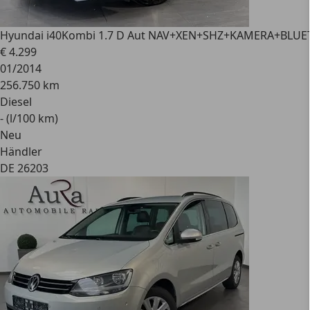
Hyundai i40
Kombi 1.7 D Aut NAV+XEN+SHZ+KAMERA+BLU
€ 4.299
01/2014
256.750 km
Diesel
- (l/100 km)
Neu
Händler
DE 26203