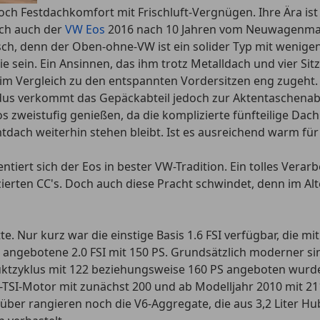
doch Festdachkomfort mit Frischluft-Vergnügen. Ihre Ära is
ich auch der
VW Eos
2016 nach 10 Jahren vom Neuwagenmark
gisch, denn der Oben-ohne-VW ist ein solider Typ mit wen
e sein. Ein Ansinnen, das ihm trotz Metalldach und vier Sitzp
nd im Vergleich zu den entspannten Vordersitzen eng zugeht
odus verkommt das Gepäckabteil jedoch zur Aktentaschenab
zweistufig genießen, da die komplizierte fünfteilige Dach
dach weiterhin stehen bleibt. Ist es ausreichend warm für 
ert sich der Eos in bester VW-Tradition. Ein tolles Verar
ierten CC's. Doch auch diese Pracht schwindet, denn im Alt
. Nur kurz war die einstige Basis 1.6 FSI verfügbar, die m
n angebotene 2.0 FSI mit 150 PS. Grundsätzlich moderner sin
duktzyklus mit 122 beziehungsweise 160 PS angeboten wurd
 2.0-TSI-Motor mit zunächst 200 und ab Modelljahr 2010 mit 
ber rangieren noch die V6-Aggregate, die aus 3,2 Liter H