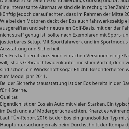
Die äußerst seltenen V6 sind allerdings durstig und oft auc
Eine interessante Alternative sind die in recht großer Zah
künftig jedoch darauf achten, dass im Rahmen der Mitte 
Wie bei den Motoren deckt der Eos auch fahrwerksseitig ei
ausgereiften und sehr neutralen Golf-Basis, mit der der F
nicht straff genug ist, sollte nach Exemplaren mit Sport-
justierbares Setup. Mit Sportfahrwerk und im Sportmodus is
Ausstattung und Sicherheit
Der Eos hat bereits in seinen einfachen Versionen einige Ne
will, ist als Gebrauchtwagenkäufer meist im Vorteil, denn
sind schön, ein Windschott sogar Pflicht. Besonderheiten wi
zum Modelljahr 2011.
Bei der Sicherheitsausstattung ist der Eos bereits in der B
für 4 Sterne.
Qualität
Eigentlich ist der Eos ein Auto mit vielen Stärken. Ein ty
im Dach und auf Modergerüche achten. Knarzt es während 
Laut TÜV-Report 2016 ist der Eos ein grundsolider Typ mit 
Hauptuntersuchungen als beim Durchschnitt der Kompaktk