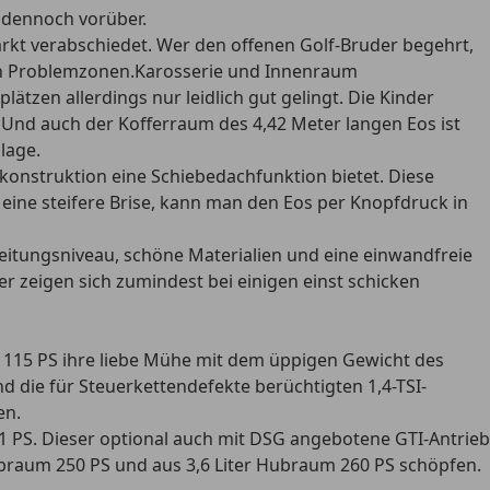
t dennoch vorüber.
t verabschiedet. Wer den offenen Golf-Bruder begehrt,
igen Problemzonen.Karosserie und Innenraum
lätzen allerdings nur leidlich gut gelingt. Die Kinder
. Und auch der Kofferraum des 4,42 Meter langen Eos ist
lage.
konstruktion eine Schiebedachfunktion bietet. Diese
eine steifere Brise, kann man den Eos per Knopfdruck in
beitungsniveau, schöne Materialien und eine einwandfreie
er zeigen sich zumindest bei einigen einst schicken
it 115 PS ihre liebe Mühe mit dem üppigen Gewicht des
d die für Steuerkettendefekte berüchtigten 1,4-TSI-
en.
211 PS. Dieser optional auch mit DSG angebotene GTI-Antrieb
ubraum 250 PS und aus 3,6 Liter Hubraum 260 PS schöpfen.