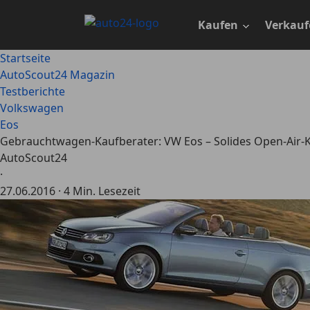
Zum
Hauptinhalt
Kaufen
Verkauf
springen
Startseite
AutoScout24 Magazin
Testberichte
Volkswagen
Eos
Gebrauchtwagen-Kaufberater: VW Eos – Solides Open-Air-
AutoScout24
·
27.06.2016
·
4 Min. Lesezeit