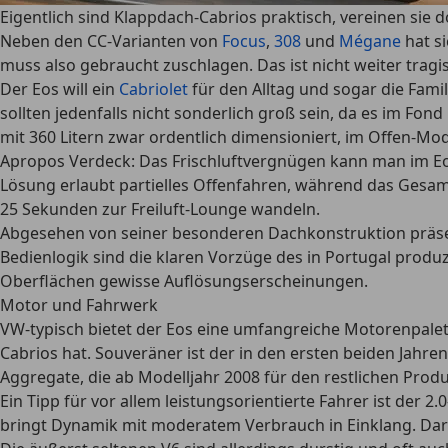
Eigentlich sind Klappdach-Cabrios praktisch, vereinen sie 
Neben den CC-Varianten von
Focus
,
308
und
Mégane
hat s
muss also gebraucht zuschlagen. Das ist nicht weiter tra
Der Eos will ein
Cabriolet
für den Alltag und sogar die Famili
sollten jedenfalls nicht sonderlich groß sein, da es im Fo
mit 360 Litern zwar ordentlich dimensioniert, im Offen-M
Apropos Verdeck: Das Frischluftvergnügen kann man im Eos 
Lösung erlaubt partielles Offenfahren, während das Gesamt
25 Sekunden zur Freiluft-Lounge wandeln.
Abgesehen von seiner besonderen Dachkonstruktion präsenti
Bedienlogik sind die klaren Vorzüge des in Portugal produz
Oberflächen gewisse Auflösungserscheinungen.
Motor und Fahrwerk
VW-typisch bietet der Eos eine umfangreiche Motorenpalette
Cabrios hat. Souveräner ist der in den ersten beiden Jahre
Aggregate, die ab Modelljahr 2008 für den restlichen Pro
Ein Tipp für vor allem leistungsorientierte Fahrer ist der
bringt Dynamik mit moderatem Verbrauch in Einklang. Darü