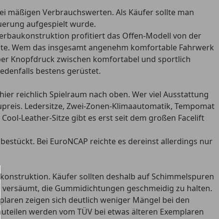
 bei mäßigen Verbrauchswerten. Als Käufer sollte man
uerung aufgespielt wurde.
terbaukonstruktion profitiert das Offen-Modell von der
n sollte. Wem das insgesamt angenehm komfortable Fahrwerk
n per Knopfdruck zwischen komfortabel und sportlich
edenfalls bestens gerüstet.
 hier reichlich Spielraum nach oben. Wer viel Ausstattung
Neupreis. Ledersitze, Zwei-Zonen-Klimaautomatik, Tempomat
Cool-Leather-Sitze gibt es erst seit dem großen Facelift
 bestückt. Bei EuroNCAP reichte es dereinst allerdings nur
eckkonstruktion. Käufer sollten deshalb auf Schimmelspuren
h versäumt, die Gummidichtungen geschmeidig zu halten.
mplaren zeigen sich deutlich weniger Mängel bei den
uteilen werden vom TÜV bei etwas älteren Exemplaren