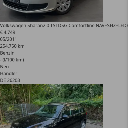
Volkswagen Sharan
2.0 TSI DSG Comfortline NAV+SHZ+
€ 4.749
05/2011
254.750 km
Benzin
- (l/100 km)
Neu
Händler
DE 26203