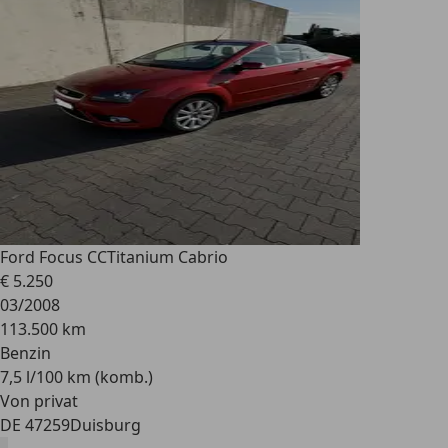
Ford Focus CC
Titanium Cabrio
€ 5.250
03/2008
113.500 km
Benzin
7,5 l/100 km (komb.)
Von privat
DE 47259
Duisburg