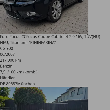
Ford Focus CC
Focus Coupe-Cabriolet 2.0 16V, TÜV(HU)
NEU, Titanium, "PININFARINA"
€ 2.900
06/2007
217.000 km
Benzin
7,5 l/100 km (komb.)
Händler
DE 80687
München