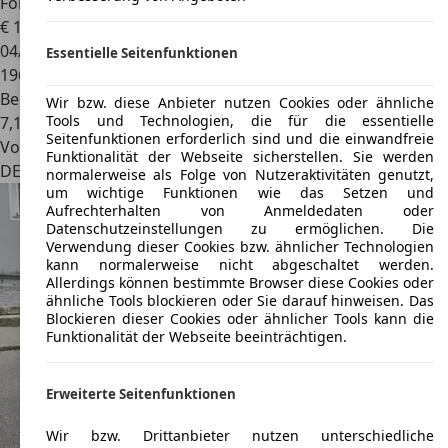
Ford Focus CC
Focus Coupe-Cabriolet 1.6 16V Trend
€ 1.350
04/2007
Essentielle Seitenfunktionen
196.318 km
Benzin
Wir bzw. diese Anbieter nutzen Cookies oder ähnliche
Tools und Technologien, die für die essentielle
7,1 l/100 km (komb.)
Seitenfunktionen erforderlich sind und die einwandfreie
Von privat
Funktionalität der Webseite sicherstellen. Sie werden
DE 53859
Niederkassel, Stadt
normalerweise als Folge von Nutzeraktivitäten genutzt,
um wichtige Funktionen wie das Setzen und
Aufrechterhalten von Anmeldedaten oder
Datenschutzeinstellungen zu ermöglichen. Die
Verwendung dieser Cookies bzw. ähnlicher Technologien
kann normalerweise nicht abgeschaltet werden.
Allerdings können bestimmte Browser diese Cookies oder
ähnliche Tools blockieren oder Sie darauf hinweisen. Das
Blockieren dieser Cookies oder ähnlicher Tools kann die
Funktionalität der Webseite beeinträchtigen.
Erweiterte Seitenfunktionen
Wir bzw. Drittanbieter nutzen unterschiedliche