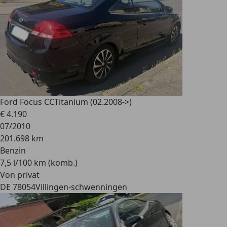
Ford Focus CC
Titanium (02.2008->)
€ 4.190
07/2010
201.698 km
Benzin
7,5 l/100 km (komb.)
Von privat
DE 78054
Villingen-schwenningen