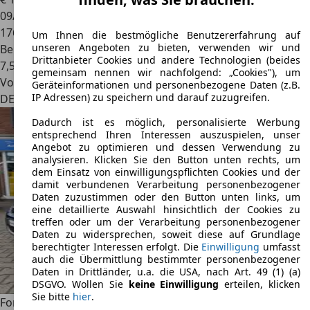
09/2007
176.000 km
Um Ihnen die bestmögliche Benutzererfahrung auf
unseren Angeboten zu bieten, verwenden wir und
Benzin
Drittanbieter Cookies und andere Technologien (beides
7,5 l/100 km (komb.)
gemeinsam nennen wir nachfolgend: „Cookies"), um
Von privat
Geräteinformationen und personenbezogene Daten (z.B.
IP Adressen) zu speichern und darauf zuzugreifen.
DE 65510
Idstein, Hochschulstadt
Dadurch ist es möglich, personalisierte Werbung
entsprechend Ihren Interessen auszuspielen, unser
Angebot zu optimieren und dessen Verwendung zu
analysieren. Klicken Sie den Button unten rechts, um
dem Einsatz von einwilligungspflichten Cookies und der
damit verbundenen Verarbeitung personenbezogener
Daten zuzustimmen oder den Button unten links, um
eine detaillierte Auswahl hinsichtlich der Cookies zu
treffen oder um der Verarbeitung personenbezogener
Daten zu widersprechen, soweit diese auf Grundlage
berechtigter Interessen erfolgt. Die
Einwilligung
umfasst
auch die Übermittlung bestimmter personenbezogener
Daten in Drittländer, u.a. die USA, nach Art. 49 (1) (a)
DSGVO. Wollen Sie
keine Einwilligung
erteilen, klicken
Sie bitte
hier
.
Ford Focus CC
Titanium *Cabrio*8Fach*Klima*Winterpaket