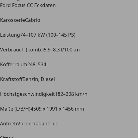
Ford Focus CC Eckdaten
Karosserie
Cabrio
Leistung
74–107 kW (100–145 PS)
Verbrauch (komb.)
5.9–8.3 l/100km
Kofferraum
248–534 l
Kraftstoff
Benzin, Diesel
Höchstgeschwindigkeit
182–208 km/h
Maße (L/B/H)
4509 x 1991 x 1456 mm
Antrieb
Vorderradantrieb