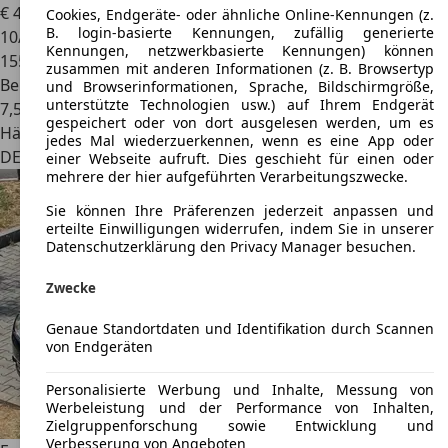
€ 4.990
Cookies, Endgeräte- oder ähnliche Online-Kennungen (z.
B. login-basierte Kennungen, zufällig generierte
10/2008
Kennungen, netzwerkbasierte Kennungen) können
155.300 km
zusammen mit anderen Informationen (z. B. Browsertyp
Benzin
und Browserinformationen, Sprache, Bildschirmgröße,
unterstützte Technologien usw.) auf Ihrem Endgerät
7,5 l/100 km (komb.)
gespeichert oder von dort ausgelesen werden, um es
Händler
jedes Mal wiederzuerkennen, wenn es eine App oder
DE 41540
Dormagen
einer Webseite aufruft. Dies geschieht für einen oder
mehrere der hier aufgeführten Verarbeitungszwecke.
Sie können Ihre Präferenzen jederzeit anpassen und
erteilte Einwilligungen widerrufen, indem Sie in unserer
Datenschutzerklärung den Privacy Manager besuchen.
Zwecke
Genaue Standortdaten und Identifikation durch Scannen
von Endgeräten
Personalisierte Werbung und Inhalte, Messung von
Werbeleistung und der Performance von Inhalten,
Zielgruppenforschung sowie Entwicklung und
Verbesserung von Angeboten