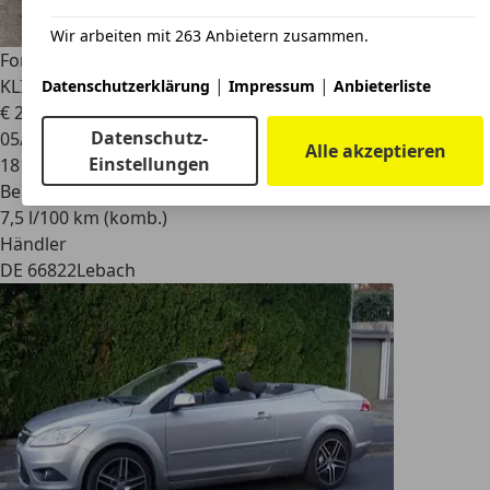
Wir arbeiten mit 263 Anbietern zusammen.
Ford Focus CC
Black Magic Aus 1 Hand Scheckheftgepflegt
|
|
KLIMA ALU
Datenschutzerklärung
Impressum
Anbieterliste
€ 2.750
Datenschutz-
05/2008
Alle akzeptieren
Einstellungen
181.000 km
Benzin
7,5 l/100 km (komb.)
Händler
DE 66822
Lebach