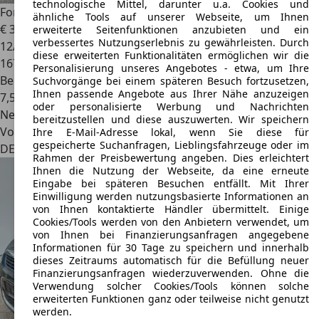
technologische Mittel, darunter u.a. Cookies und
Ford Focus CC
Coupe-Cabriolet 2.0 16V Black Magic
ähnliche Tools auf unserer Webseite, um Ihnen
€ 3.000
erweiterte Seitenfunktionen anzubieten und ein
verbessertes Nutzungserlebnis zu gewährleisten. Durch
12/2008
diese erweiterten Funktionalitäten ermöglichen wir die
167.500 km
Personalisierung unseres Angebotes - etwa, um Ihre
Benzin
Suchvorgänge bei einem späteren Besuch fortzusetzen,
Ihnen passende Angebote aus Ihrer Nähe anzuzeigen
7,5 l/100 km (komb.)
oder personalisierte Werbung und Nachrichten
Neu
bereitzustellen und diese auszuwerten. Wir speichern
Von privat
Ihre E-Mail-Adresse lokal, wenn Sie diese für
gespeicherte Suchanfragen, Lieblingsfahrzeuge oder im
DE 85604
Zorneding
Rahmen der Preisbewertung angeben. Dies erleichtert
Ihnen die Nutzung der Webseite, da eine erneute
Eingabe bei späteren Besuchen entfällt. Mit Ihrer
Einwilligung werden nutzungsbasierte Informationen an
von Ihnen kontaktierte Händler übermittelt. Einige
Cookies/Tools werden von den Anbietern verwendet, um
von Ihnen bei Finanzierungsanfragen angegebene
Informationen für 30 Tage zu speichern und innerhalb
dieses Zeitraums automatisch für die Befüllung neuer
Finanzierungsanfragen wiederzuverwenden. Ohne die
Verwendung solcher Cookies/Tools können solche
erweiterten Funktionen ganz oder teilweise nicht genutzt
werden.