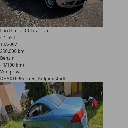
Ford Focus CC
Titanium
€ 1.550
12/2007
290.000 km
Benzin
- (l/100 km)
Von privat
DE 50169
Kerpen, Kolpingstadt