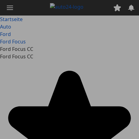
Zum
Hauptinhalt
springen
Startseite
Auto
Ford
Ford Focus
Ford Focus CC
Ford Focus CC