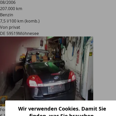
08/2006
207.000 km
Benzin
7,5 l/100 km (komb.)
Von privat
DE 59519
Möhnesee
Wir verwenden Cookies. Damit Sie
Ford Focus CC
Focus Coupe-Cabriolet 2.0 16V Titanium
finden, was Sie brauchen.
€ 1.699