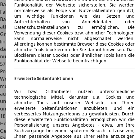
Basismodellen gibt es unterschiedliche Möglichkeiten, die
Funktionalität der Webseite sicherstellen. Sie werden
normalerweise als Folge von Nutzeraktivitäten genutzt,
Fahrzeuge zu nutzen. Neben der großen Limousine auf
um wichtige Funktionen wie das Setzen und
Basis des BMW 7er gibt es auch ein sportliches Coupé mit
Aufrechterhalten von Anmeldedaten oder
attraktivem Design, das auf der 8er-Baureihe basiert.
Datenschutzeinstellungen zu ermöglichen. Die
Verwendung dieser Cookies bzw. ähnlicher Technologien
Grundsätzlich gehört der Alpina B12 zu den stark
kann normalerweise nicht abgeschaltet werden.
limitierten Fahrzeugen. Der Autobauer produzierte etwa
Allerdings können bestimmte Browser diese Cookies oder
das Modell E32 mit dem fünf Liter großen Zwölfzylinder
ähnliche Tools blockieren oder Sie darauf hinweisen. Das
Blockieren dieser Cookies oder ähnlicher Tools kann die
nur 305 Mal. Von dem
sportlichen Coupé gibt es sogar nur
Funktionalität der Webseite beeinträchtigen.
57 Exemplare
.
Preis
Wer Interesse an einem der Alpina B12 Modelle hatte,
Erweiterte Seitenfunktionen
musste nicht nur Glück haben und schnell sein, sondern
Wir bzw. Drittanbieter nutzen unterschiedliche
auch tief in die Tasche greifen. Das Basismodell kostete
technologische Mittel, darunter u.a. Cookies und
umgerechnet bereits
rund 111.000 Euro
. Die selteneren
ähnliche Tools auf unserer Webseite, um Ihnen
erweiterte Seitenfunktionen anzubieten und ein
und stärkeren Ausführungen kosteten sogar bis zu
verbessertes Nutzungserlebnis zu gewährleisten. Durch
180.000 Euro.
diese erweiterten Funktionalitäten ermöglichen wir die
Heute gibt es den Alpina B12 nur noch als
Personalisierung unseres Angebotes - etwa, um Ihre
Suchvorgänge bei einem späteren Besuch fortzusetzen,
Gebrauchtwagen. In allen Ausführungen sind die
Ihnen passende Angebote aus Ihrer Nähe anzuzeigen
Fahrzeuge auch hier sehr teuer, dies gilt aber vor allem für