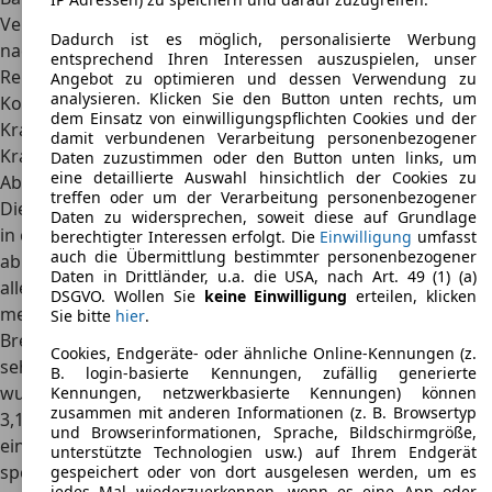
Verbrauch pro 100 km
-
Dadurch ist es möglich, personalisierte Werbung
nach WLTP
entsprechend Ihren Interessen auszuspielen, unser
Reichweite nach WLTP
-
Angebot zu optimieren und dessen Verwendung zu
analysieren. Klicken Sie den Button unten rechts, um
Kombinierter
ca. 11,9 – 15,9 l
dem Einsatz von einwilligungspflichten Cookies und der
Kraftstoffverbrauch
damit verbundenen Verarbeitung personenbezogener
Kraftübertragung
Hinterradantrieb
Daten zuzustimmen oder den Button unten links, um
eine detaillierte Auswahl hinsichtlich der Cookies zu
Abmessungen
treffen oder um der Verarbeitung personenbezogener
Die Abmessungen des Alpina B12 variieren stark und sind
Daten zu widersprechen, soweit diese auf Grundlage
in erster Linie von dem gewählten Basisfahrzeug
berechtigter Interessen erfolgt. Die
Einwilligung
umfasst
auch die Übermittlung bestimmter personenbezogener
abhängig. Mit rund 4,8 Metern Länge ist das Modell
Daten in Drittländer, u.a. die USA, nach Art. 49 (1) (a)
allerdings
alles andere als klein
, die größten Varianten
DSGVO. Wollen Sie
keine Einwilligung
erteilen, klicken
messen sogar bis zu 5,2 Meter. Rund 1,9 Meter in der
Sie bitte
hier
.
Breite, zwischen 1,3 und 1,4 Meter in der Höhe und ein
Cookies, Endgeräte- oder ähnliche Online-Kennungen (z.
sehr großer Radstand sorgen ebenfalls für einen
B. login-basierte Kennungen, zufällig generierte
wuchtigen ersten Eindruck. Der Radstand beträgt 2,7 bis
Kennungen, netzwerkbasierte Kennungen) können
zusammen mit anderen Informationen (z. B. Browsertyp
3,1 Meter, je nach gewählter Variante des Alpina B12. Mit
und Browserinformationen, Sprache, Bildschirmgröße,
einem Leergewicht von knapp 2,1 Tonnen bringen die
unterstützte Technologien usw.) auf Ihrem Endgerät
sportlichen Modelle eine ordentliche Belastung auf die
gespeichert oder von dort ausgelesen werden, um es
jedes Mal wiederzuerkennen, wenn es eine App oder