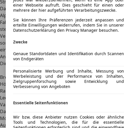
Straße.
einer Webseite aufruft. Dies geschieht für einen oder
Da die klassischen Modelle aus dem Hause BMW beim
mehrere der hier aufgeführten Verarbeitungszwecke.
Alpina B12 als Basis genutzt werden, überzeugen viele
Sie können Ihre Präferenzen jederzeit anpassen und
Fahrzeuge mit einer
sehr guten Alltagstauglichkeit
. So
erteilte Einwilligungen widerrufen, indem Sie in unserer
stehen unter anderem bis zu 500 Liter Ladevolumen zur
Datenschutzerklärung den Privacy Manager besuchen.
Verfügung. Ein großer Tank mit bis zu 90 Litern Volumen
Zwecke
sorgt für eine entsprechende Reichweite im Alltag. Sogar
eine Anhängerkupplung steht bereit, die bis zu 2,1 Tonnen
Genaue Standortdaten und Identifikation durch Scannen
Anhängelast unterstützt.
von Endgeräten
Die Abmessungen der Alpina B12 Modelle
:
Länge
4.800-5.200 mm
Personalisierte Werbung und Inhalte, Messung von
Werbeleistung und der Performance von Inhalten,
Breite
1.900 mm
Zielgruppenforschung sowie Entwicklung und
Höhe
1.300-1.400 mm
Verbesserung von Angeboten
Radstand
2.700-3.100 mm
Leergewicht
1.865-2.070 kg
Essentielle Seitenfunktionen
Varianten
Da die Bezeichnung Alpina B12 für viele verschiedene
Wir bzw. diese Anbieter nutzen Cookies oder ähnliche
Modelle genutzt wird, ist hier auch eine
individuelle
Tools und Technologien, die für die essentielle
Auswahl
ohne Probleme möglich. Schon bei den
Seitenfunktionen erforderlich sind und die einwandfreie