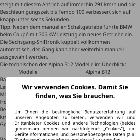
steigt mit diesem Antrieb auf immerhin 291 km/h und die
Beschleunigungszeit bis Tempo 100 verbessert sich auf
knapp unter sechs Sekunden.
Tipp: Neben dem manuellen Schaltgetriebe führte BMW
beim Coupé mit 306 kW Leistung ein neues Getriebe ein.
Die
Sechsgang-Shiftronik
kuppelt vollkommen
automatisch, der Gang kann aber weiterhin manuell
ausgewählt werden.
Die technischen der Alpina B12 Modelle im Überblick:
Modelle
Alpina B12
Bauzeitraum
1988-2001
Wir verwenden Cookies. Damit Sie
Leistung
257 - 316 kW / 349 - 430 PS
Max. Drehmoment
600 Nm
finden, was Sie brauchen.
Höchstgeschwindigkeit
300 km/h
Beschleunigung 0 – 100
5,8 – 6,9 s
Um Ihnen die bestmögliche Benutzererfahrung auf
km/h
unseren Angeboten zu bieten, verwenden wir und
Drittanbieter Cookies und andere Technologien (beides
Getriebe
6-Gang-Schaltgetriebe /6-Gang-
gemeinsam nennen wir nachfolgend: „Cookies"), um
Automatikgetriebe
Geräteinformationen und personenbezogene Daten (z.B.
Batteriekapazität
-
IP Adressen) zu speichern und darauf zuzugreifen.