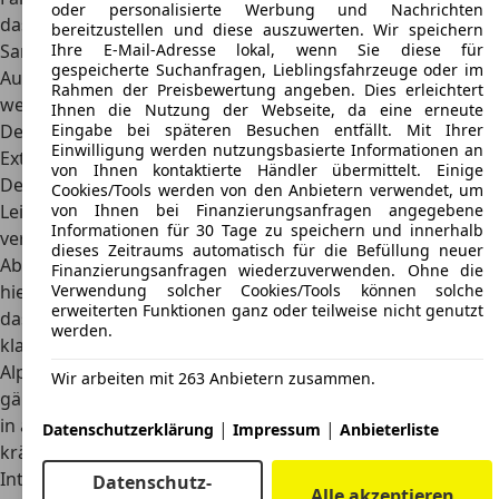
oder personalisierte Werbung und Nachrichten
das seltene Coupé. Mehr als 200.000 Euro verlangen
bereitzustellen und diese auszuwerten. Wir speichern
Ihre E-Mail-Adresse lokal, wenn Sie diese für
Sammler und Händler für ein solches Modell. Einfachere
gespeicherte Suchanfragen, Lieblingsfahrzeuge oder im
Ausführungen kosten mit
etwa 50.000 Euro
zwar deutlich
Rahmen der Preisbewertung angeben. Dies erleichtert
weniger, sind aber immer noch im Vergleich sehr teuer.
Ihnen die Nutzung der Webseite, da eine erneute
Eingabe bei späteren Besuchen entfällt. Mit Ihrer
Design
Einwilligung werden nutzungsbasierte Informationen an
Exterieur
von Ihnen kontaktierte Händler übermittelt. Einige
Der Hersteller gab sich beim Alpina B12 große Mühe, die
Cookies/Tools werden von den Anbietern verwendet, um
von Ihnen bei Finanzierungsanfragen angegebene
Leistung und die Sportlichkeit auf den ersten Blick zu
Informationen für 30 Tage zu speichern und innerhalb
vermitteln.
Große Leichtmetallräder, aufwendige
dieses Zeitraums automatisch für die Befüllung neuer
Abgasanlagen
oder auch die vielen feinen Details ziehen
Finanzierungsanfragen wiederzuverwenden. Ohne die
Verwendung solcher Cookies/Tools können solche
hier bis heute alle Blicke auf sich. Weitere Details verraten,
erweiterten Funktionen ganz oder teilweise nicht genutzt
dass es sich bei den Modellen keinesfalls um einen
werden.
klassischen BMW handelt. Dies gilt beispielsweise für das
Alpina-Markenlog an der Front oder am Heck. Neben eher
Wir arbeiten mit 263 Anbietern zusammen.
gängigen Farben gibt es gerade das beliebte Coupé auch
in auffälligen Lackierungen, beispielsweise in einem
|
|
Datenschutzerklärung
Impressum
Anbieterliste
kräftigen Rot.
Interieur
Datenschutz-
Alle akzeptieren