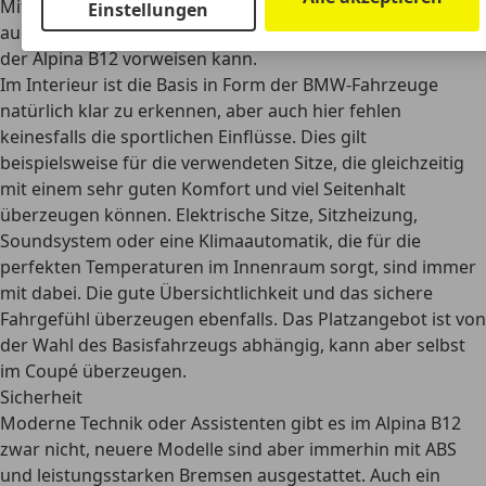
Mit
bequemen Sportsitzen
, viel Platz im Innenraum und
Einstellungen
auch der überragenden Qualität gibt es viele Vorteile, die
der Alpina B12 vorweisen kann.
Im Interieur ist die Basis in Form der BMW-Fahrzeuge
natürlich klar zu erkennen, aber auch hier fehlen
keinesfalls die sportlichen Einflüsse. Dies gilt
beispielsweise für die verwendeten Sitze, die gleichzeitig
mit einem sehr guten Komfort und viel Seitenhalt
überzeugen können. Elektrische Sitze, Sitzheizung,
Soundsystem oder eine Klimaautomatik, die für die
perfekten Temperaturen im Innenraum sorgt, sind immer
mit dabei. Die gute Übersichtlichkeit und das sichere
Fahrgefühl überzeugen ebenfalls. Das Platzangebot ist von
der Wahl des Basisfahrzeugs abhängig, kann aber selbst
im Coupé überzeugen.
Sicherheit
Moderne Technik oder Assistenten gibt es im Alpina B12
zwar nicht, neuere Modelle sind aber immerhin mit
ABS
und leistungsstarken Bremsen
ausgestattet. Auch ein