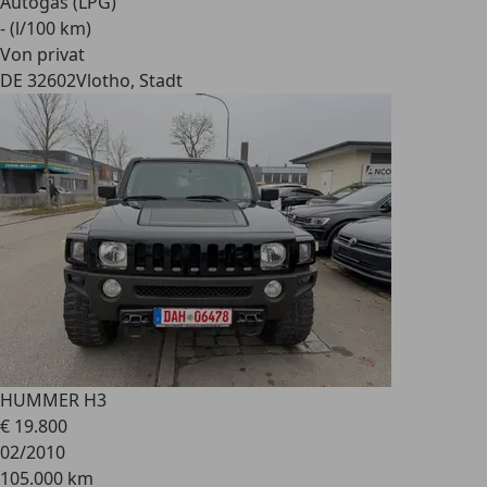
Autogas (LPG)
- (l/100 km)
Von privat
DE 32602
Vlotho, Stadt
HUMMER H3
€ 19.800
02/2010
105.000 km