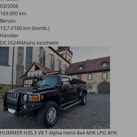
03/2006
169.000 km
Benzin
13,7 l/100 km (komb.)
Händler
DE 55246
Mainz-kostheim
HUMMER H3
5.3 V8 T Alpha Hemi 4x4 AHK LPG AHK