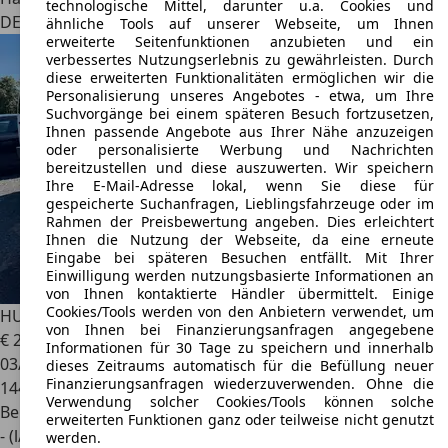
technologische Mittel, darunter u.a. Cookies und
DE 67547
Worms
ähnliche Tools auf unserer Webseite, um Ihnen
erweiterte Seitenfunktionen anzubieten und ein
verbessertes Nutzungserlebnis zu gewährleisten. Durch
diese erweiterten Funktionalitäten ermöglichen wir die
Personalisierung unseres Angebotes - etwa, um Ihre
Suchvorgänge bei einem späteren Besuch fortzusetzen,
Ihnen passende Angebote aus Ihrer Nähe anzuzeigen
oder personalisierte Werbung und Nachrichten
bereitzustellen und diese auszuwerten. Wir speichern
Ihre E-Mail-Adresse lokal, wenn Sie diese für
gespeicherte Suchanfragen, Lieblingsfahrzeuge oder im
Rahmen der Preisbewertung angeben. Dies erleichtert
Ihnen die Nutzung der Webseite, da eine erneute
Eingabe bei späteren Besuchen entfällt. Mit Ihrer
Einwilligung werden nutzungsbasierte Informationen an
von Ihnen kontaktierte Händler übermittelt. Einige
Cookies/Tools werden von den Anbietern verwendet, um
HUMMER H2
6.2 Luxury MFL RFK AHK LEDER AWD
von Ihnen bei Finanzierungsanfragen angegebene
€ 29.900
Informationen für 30 Tage zu speichern und innerhalb
03/2009
dieses Zeitraums automatisch für die Befüllung neuer
Finanzierungsanfragen wiederzuverwenden. Ohne die
144.850 km
Verwendung solcher Cookies/Tools können solche
Benzin
erweiterten Funktionen ganz oder teilweise nicht genutzt
- (l/100 km)
werden.