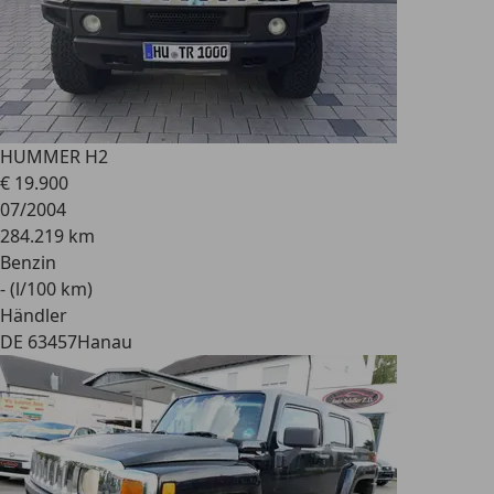
HUMMER H2
€ 19.900
07/2004
284.219 km
Benzin
- (l/100 km)
Händler
DE 63457
Hanau