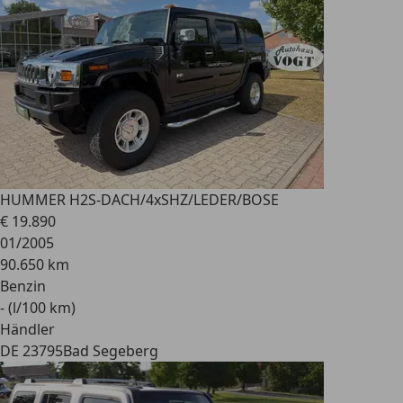
HUMMER H2
S-DACH/4xSHZ/LEDER/BOSE
€ 19.890
01/2005
90.650 km
Benzin
- (l/100 km)
Händler
DE 23795
Bad Segeberg