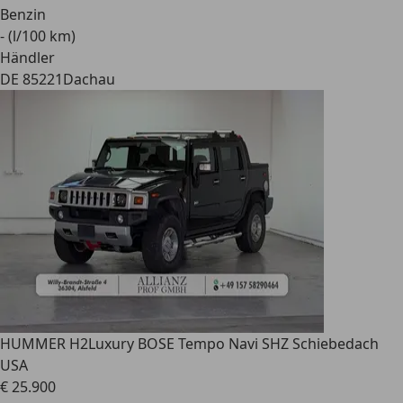
Benzin
- (l/100 km)
Händler
DE 85221
Dachau
HUMMER H2
Luxury BOSE Tempo Navi SHZ Schiebedach
USA
€ 25.900