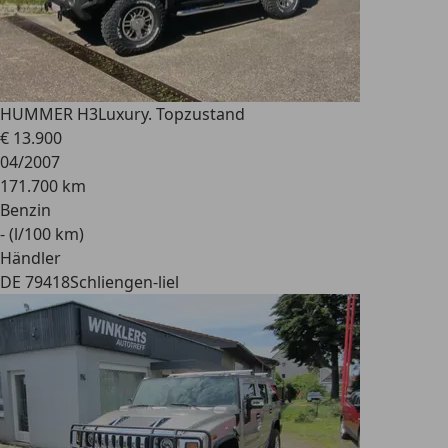
HUMMER H3
Luxury. Topzustand
€ 13.900
04/2007
171.700 km
Benzin
- (l/100 km)
Händler
DE 79418
Schliengen-liel