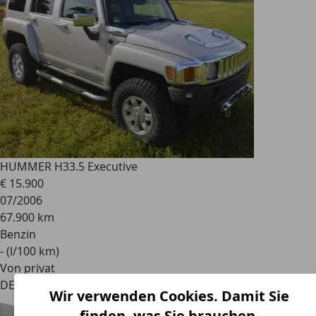
HUMMER H3
3.5 Executive
€ 15.900
07/2006
67.900 km
Benzin
- (l/100 km)
Von privat
DE 06268
Querfurt, Stadt
Wir verwenden Cookies. Damit Sie
finden, was Sie brauchen.