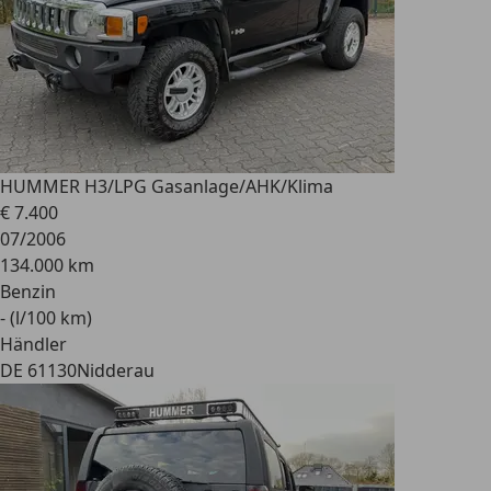
HUMMER H3
/LPG Gasanlage/AHK/Klima
€ 7.400
07/2006
134.000 km
Benzin
- (l/100 km)
Händler
DE 61130
Nidderau