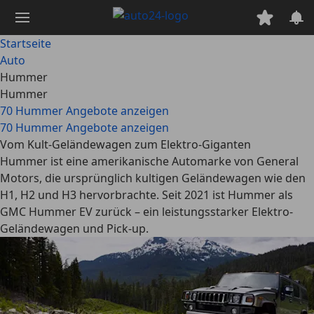
Zum
Hauptinhalt
springen
Startseite
Auto
Hummer
Hummer
70 Hummer Angebote anzeigen
70 Hummer Angebote anzeigen
Vom Kult-Geländewagen zum Elektro-Giganten
Hummer ist eine amerikanische Automarke von General
Motors, die ursprünglich kultigen Geländewagen wie den
H1, H2 und H3 hervorbrachte. Seit 2021 ist Hummer als
GMC Hummer EV zurück – ein leistungsstarker Elektro-
Geländewagen und Pick-up.