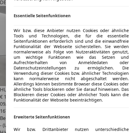
DE 56744
Rennerod
Essentielle Seitenfunktionen
Wir bzw. diese Anbieter nutzen Cookies oder ähnliche
Tools und Technologien, die für die essentielle
Seitenfunktionen erforderlich sind und die einwandfreie
Funktionalität der Webseite sicherstellen. Sie werden
normalerweise als Folge von Nutzeraktivitäten genutzt,
um wichtige Funktionen wie das Setzen und
Aufrechterhalten von Anmeldedaten oder
Datenschutzeinstellungen zu ermöglichen. Die
Verwendung dieser Cookies bzw. ähnlicher Technologien
kann normalerweise nicht abgeschaltet werden.
Allerdings können bestimmte Browser diese Cookies oder
HUMMER H3
/ Black Edition/Alpha/VOLLAUSSTATTUNG/
ähnliche Tools blockieren oder Sie darauf hinweisen. Das
Blockieren dieser Cookies oder ähnlicher Tools kann die
€ 14.950
Funktionalität der Webseite beeinträchtigen.
09/2006
167.000 km
Erweiterte Seitenfunktionen
Benzin
- (l/100 km)
Wir bzw. Drittanbieter nutzen unterschiedliche
Händler