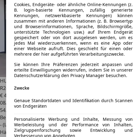
Cookies, Endgeräte- oder ähnliche Online-Kennungen (z.
B. login-basierte Kennungen, zufällig generierte
Kennungen, netzwerkbasierte Kennungen) können
zusammen mit anderen Informationen (z. B. Browsertyp
und Browserinformationen, Sprache, Bildschirmgröße,
unterstützte Technologien usw.) auf Ihrem Endgerät
gespeichert oder von dort ausgelesen werden, um es
jedes Mal wiederzuerkennen, wenn es eine App oder
einer Webseite aufruft. Dies geschieht für einen oder
mehrere der hier aufgeführten Verarbeitungszwecke.
Sie können Ihre Präferenzen jederzeit anpassen und
erteilte Einwilligungen widerrufen, indem Sie in unserer
Datenschutzerklärung den Privacy Manager besuchen.
HUMMER H2
6.0L V8 TUNING/ AHK / BOSE / 4xSHZ/ DVD /
R24
Zwecke
€ 49.950
Genaue Standortdaten und Identifikation durch Scannen
08/2006
von Endgeräten
54.170 km
Benzin
Personalisierte Werbung und Inhalte, Messung von
- (l/100 km)
Werbeleistung und der Performance von Inhalten,
Zielgruppenforschung sowie Entwicklung und
Händler
Verbesserung von Angeboten