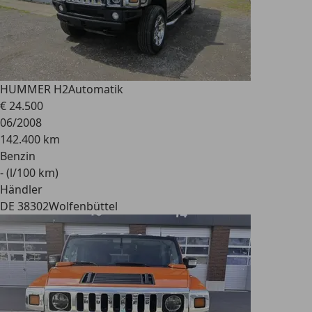
HUMMER H2
Automatik
€ 24.500
06/2008
142.400 km
Benzin
- (l/100 km)
Händler
DE 38302
Wolfenbüttel