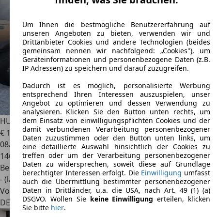
Um Ihnen die bestmögliche Benutzererfahrung auf
unseren Angeboten zu bieten, verwenden wir und
Drittanbieter Cookies und andere Technologien (beides
gemeinsam nennen wir nachfolgend: „Cookies"), um
Geräteinformationen und personenbezogene Daten (z.B.
IP Adressen) zu speichern und darauf zuzugreifen.
Dadurch ist es möglich, personalisierte Werbung
entsprechend Ihren Interessen auszuspielen, unser
Angebot zu optimieren und dessen Verwendung zu
analysieren. Klicken Sie den Button unten rechts, um
HUMMER H2
Leder Xenon LED
dem Einsatz von einwilligungspflichten Cookies und der
damit verbundenen Verarbeitung personenbezogener
€ 17.900
Daten zuzustimmen oder den Button unten links, um
08/2004
eine detaillierte Auswahl hinsichtlich der Cookies zu
146.000 km
treffen oder um der Verarbeitung personenbezogener
Daten zu widersprechen, soweit diese auf Grundlage
Benzin
berechtigter Interessen erfolgt. Die
Einwilligung
umfasst
- (l/100 km)
auch die Übermittlung bestimmter personenbezogener
Von privat
Daten in Drittländer, u.a. die USA, nach Art. 49 (1) (a)
DSGVO. Wollen Sie
keine Einwilligung
erteilen, klicken
DE 66693
Mettlach
Sie bitte
hier
.