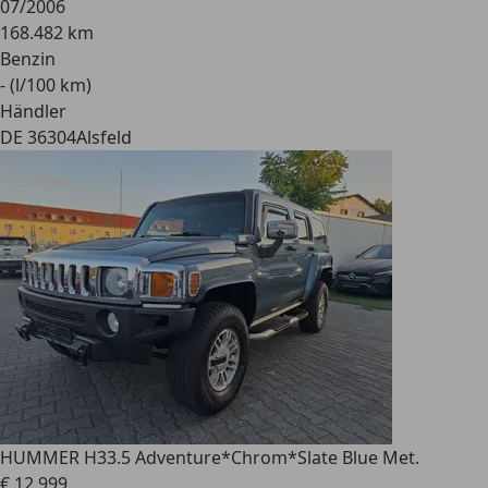
07/2006
168.482 km
Benzin
- (l/100 km)
Händler
DE 36304
Alsfeld
HUMMER H3
3.5 Adventure*Chrom*Slate Blue Met.
€ 12.999