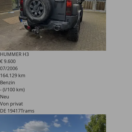
HUMMER H3
€ 9.600
07/2006
164.129 km
Benzin
- (l/100 km)
Neu
Von privat
DE 19417
Trams