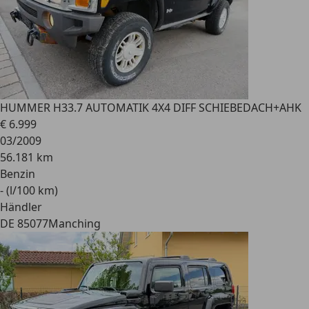
HUMMER H3
3.7 AUTOMATIK 4X4 DIFF SCHIEBEDACH+AHK
€ 6.999
03/2009
56.181 km
Benzin
- (l/100 km)
Händler
DE 85077
Manching