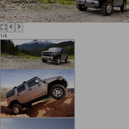
1
/
4