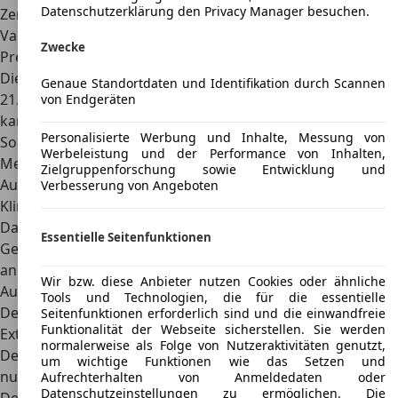
Datenschutzerklärung den Privacy Manager besuchen.
Zentralverriegelung. Diese Zusätze waren bei der GLX-
Variante allerdings immer dabei.
Zwecke
Preis
Die damaligen Preise des Kia Sephia SLX starteten bei
Genaue Standortdaten und Identifikation durch Scannen
21.990 DM, beim etwas höherwertig ausgestatteten GTX
von Endgeräten
kam man bereits auf 23.490 DM. Für die
Personalisierte Werbung und Inhalte, Messung von
Sonderausstattungen gab es
drei Optionen
: Die
Werbeleistung und der Performance von Inhalten,
Metallic-/Mica-Lackierung kostete 350 DM, das 4-Stufen-
Zielgruppenforschung sowie Entwicklung und
Automatikgetriebe 1.750 DM und die FCKW-freie
Verbesserung von Angeboten
Klimaanlage zusätzliche 1.990 DM.
Das Fahrzeug wird heute nur noch spärlich auf
Essentielle Seitenfunktionen
Gebrauchtwagenportalen angeboten, kann aber (wenn
angeboten)
schon für unter 1.000 Euro
erworben werden.
Wir bzw. diese Anbieter nutzen Cookies oder ähnliche
Auch die Kfz-Steuer ist mit 110 Euro pro Jahr recht günstig.
Tools und Technologien, die für die essentielle
Design
Seitenfunktionen erforderlich sind und die einwandfreie
Funktionalität der Webseite sicherstellen. Sie werden
Exterieur
normalerweise als Folge von Nutzeraktivitäten genutzt,
Der auf dem Mazda 323 basierende Kia Sephia hat nicht
um wichtige Funktionen wie das Setzen und
nur dessen technische Ausrüstung, sondern auch einige
Aufrechterhalten von Anmeldedaten oder
Datenschutzeinstellungen zu ermöglichen. Die