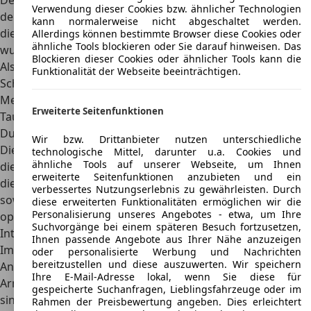
Details der Karosseriebauform übernommen. Anfangs war
Verwendung dieser Cookies bzw. ähnlicher Technologien
der Benziner nur als Stufenheck verfügbar, 1994 kam dann
kann normalerweise nicht abgeschaltet werden.
die Schrägheck-Variante hinzu. Bei dem neueren Modell
Allerdings können bestimmte Browser diese Cookies oder
ähnliche Tools blockieren oder Sie darauf hinweisen. Das
wurde zudem die Front modernisiert.
Blockieren dieser Cookies oder ähnlicher Tools kann die
Als Standardfarben standen
Kristallweiß, Feuerrot und
Funktionalität der Webseite beeinträchtigen.
Schwarz
zur Auswahl. Zusätzlich gab es die
Metallic-/Micafarben Beigemetallic, Jeansblaumetallic,
Erweiterte Seitenfunktionen
Taubengraumetallic, Silbermetallic, Weinrotmica,
Dunkelblaumica und Dunkelgrünmica.
Wir bzw. Drittanbieter nutzen unterschiedliche
Die Karosserie ist
sehr dynamisch geschnitten
und speziell
technologische Mittel, darunter u.a. Cookies und
ähnliche Tools auf unserer Webseite, um Ihnen
die großvolumigen Breitscheinwerfer unterstreichen
erweiterte Seitenfunktionen anzubieten und ein
diesen Eindruck. Ebenso sorgen der elegante Kühlergrill,
verbessertes Nutzungserlebnis zu gewährleisten. Durch
sowie die tief eingebauten Stoßfänger des Autos für eine
diese erweiterten Funktionalitäten ermöglichen wir die
Personalisierung unseres Angebotes - etwa, um Ihre
optische Tieferlegung und einen sportlichen Look.
Suchvorgänge bei einem späteren Besuch fortzusetzen,
Interieur
Ihnen passende Angebote aus Ihrer Nähe anzuzeigen
Im Innenraum finden die Insassen eine ganze Menge an
oder personalisierte Werbung und Nachrichten
bereitzustellen und diese auszuwerten. Wir speichern
Analogfeldern und Warnzeichen. Auf der
blendfreien
Ihre E-Mail-Adresse lokal, wenn Sie diese für
Armaturentafel
ist alles übersichtlich angeordnet. Ebenso
gespeicherte Suchanfragen, Lieblingsfahrzeuge oder im
sind die wichtigsten Bedienelemente in der Mittelkonsole
Rahmen der Preisbewertung angeben. Dies erleichtert