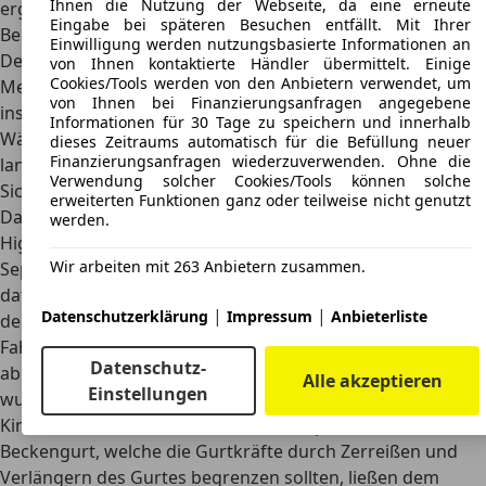
Ihnen die Nutzung der Webseite, da eine erneute
ergonomisch strukturiert und sorgen für eine einfache
Eingabe bei späteren Besuchen entfällt. Mit Ihrer
Bedienung.
Einwilligung werden nutzungsbasierte Informationen an
Der Innenraum bietet viel Platz und ermöglicht auch
von Ihnen kontaktierte Händler übermittelt. Einige
Cookies/Tools werden von den Anbietern verwendet, um
Menschen mit langen Beinen
viel Beinfreiheit
. Die
von Ihnen bei Finanzierungsanfragen angegebene
installierten, intelligenten Geräusch- und
Informationen für 30 Tage zu speichern und innerhalb
Wärmedämmmaterialien sorgen für die nötige Ruhe auf
dieses Zeitraums automatisch für die Befüllung neuer
Finanzierungsanfragen wiederzuverwenden. Ohne die
langen Fahrten.
Verwendung solcher Cookies/Tools können solche
Sicherheit
erweiterten Funktionen ganz oder teilweise nicht genutzt
Das Insurance Institute for Highway Safety (IIHS) und das
werden.
Highway Loss Data Institute (HLDI) bewerten den 1997 Kia
Wir arbeiten mit 263 Anbietern zusammen.
Sephia LS 4-Türer mit einem P für Poor (schlecht). Grund
dafür ist die unzureichende Sicherheit der Karosserie und
|
|
Datenschutzerklärung
Impressum
Anbieterliste
der Schutz der Insassen. Bei den
Tests für den
Fahrerschutz haben der Kopf- und Brustschutz gut
Datenschutz-
abgeschnitten
, der Beinbereich hingegen schlecht. Ebenso
Alle akzeptieren
Einstellungen
wurden die Fahrerrückhaltesysteme und die Dummy-
Kinematik mit schlecht bewertet. Die speziellen Nähte am
Beckengurt, welche die Gurtkräfte durch Zerreißen und
Verlängern des Gurtes begrenzen sollten, ließen dem