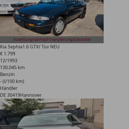
Kia Sephia
1.6 GTX/ Tüv NEU
€ 1.799
12/1993
130.045 km
Benzin
- (l/100 km)
Händler
DE 30419
Hannover