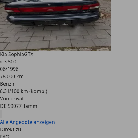
Kia Sephia
GTX
€ 3.500
06/1996
78.000 km
Benzin
8,3 l/100 km (komb.)
Von privat
DE 59077
Hamm
Alle Angebote anzeigen
Direkt zu
FAQ