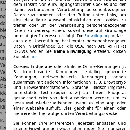
Kia Sephia auf eine Länge von 4,3 Metern, einer Breite von
dem Einsatz von einwilligungspflichten Cookies und der
1,7 Metern und einer Höhe von 1,4 Metern. Komfort wurde
damit verbundenen Verarbeitung personenbezogener
Daten zuzustimmen oder den Button unten links, um
beim Kia Sephia immer großgeschrieben, weshalb sowohl
eine detaillierte Auswahl hinsichtlich der Cookies zu
der Innenraum als auch der Kofferraum genügend Platz
treffen oder um der Verarbeitung personenbezogener
bieten. Selbst große Menschen können sich ohne
Daten zu widersprechen, soweit diese auf Grundlage
berechtigter Interessen erfolgt. Die
Einwilligung
umfasst
Probleme in die hintere Reihe setzen und haben
auch die Übermittlung bestimmter personenbezogener
ausreichend Beinfreiheit. Zusätzlich bietet der
Kofferraum
Daten in Drittländer, u.a. die USA, nach Art. 49 (1) (a)
mit seinen 370 bis 692 Litern Volumen bei der Limousine
DSGVO. Wollen Sie
keine Einwilligung
erteilen, klicken
Sie bitte
hier
.
und mit 294 bis 601 Litern Volumen bei der Schrägheck-
Variante
genügend Platz für jeden Familienausflug.
Cookies, Endgeräte- oder ähnliche Online-Kennungen (z.
B. login-basierte Kennungen, zufällig generierte
Varianten
Kennungen, netzwerkbasierte Kennungen) können
Als Ausstattungsvarianten gibt es den
SLX, GTX und GLX
.
zusammen mit anderen Informationen (z. B. Browsertyp
Der GLX ist jedoch eher eine Modellbezeichnung, da dieser
und Browserinformationen, Sprache, Bildschirmgröße,
unterstützte Technologien usw.) auf Ihrem Endgerät
identisch zur GTX-Linie ist, jedoch einen 1,8-Liter-Motor
gespeichert oder von dort ausgelesen werden, um es
besitzt. Für einen Aufpreis erhältlich waren Lackierung,
jedes Mal wiederzuerkennen, wenn es eine App oder
Klimaanlage sowie ein 4-Stufen-Automatikgetriebe. Die
einer Webseite aufruft. Dies geschieht für einen oder
mehrere der hier aufgeführten Verarbeitungszwecke.
SLX-Variante besitzt einen Kühlergrill in der
Karosseriefarbe, dafür aber keine elektrischen
Sie können Ihre Präferenzen jederzeit anpassen und
Fensterheber, keine Servolenkung und keine
erteilte Einwilligungen widerrufen, indem Sie in unserer