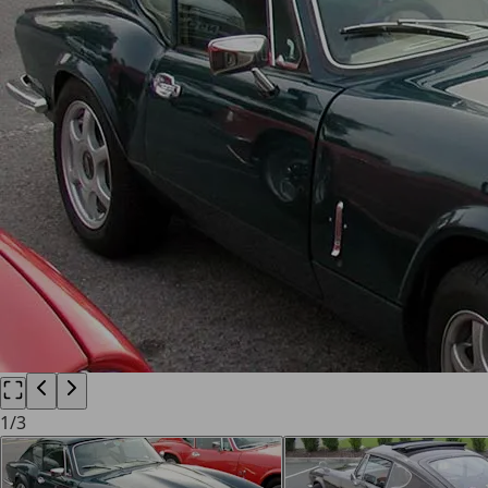
1
/
3