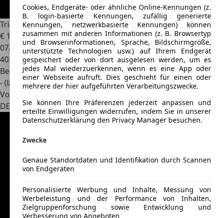
Cookies, Endgeräte- oder ähnliche Online-Kennungen (z.
B. login-basierte Kennungen, zufällig generierte
Triumph TR6
Kennungen, netzwerkbasierte Kennungen) können
zusammen mit anderen Informationen (z. B. Browsertyp
€ 17.000
und Browserinformationen, Sprache, Bildschirmgröße,
07/1971
unterstützte Technologien usw.) auf Ihrem Endgerät
40.000 km
gespeichert oder von dort ausgelesen werden, um es
jedes Mal wiederzuerkennen, wenn es eine App oder
Benzin
einer Webseite aufruft. Dies geschieht für einen oder
- (l/100 km)
mehrere der hier aufgeführten Verarbeitungszwecke.
Von privat
Sie können Ihre Präferenzen jederzeit anpassen und
DE 14476
Potsdam, Stadt
erteilte Einwilligungen widerrufen, indem Sie in unserer
Datenschutzerklärung den Privacy Manager besuchen.
Zwecke
Genaue Standortdaten und Identifikation durch Scannen
von Endgeräten
Personalisierte Werbung und Inhalte, Messung von
Werbeleistung und der Performance von Inhalten,
Zielgruppenforschung sowie Entwicklung und
Verbesserung von Angeboten