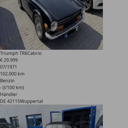
Triumph TR6
Cabrio
€ 29.999
07/1971
102.000 km
Benzin
- (l/100 km)
Händler
DE 42115
Wuppertal