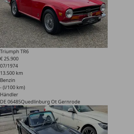
Triumph TR6
€ 25.900
07/1974
13.500 km
Benzin
- (l/100 km)
Händler
DE 06485
Quedlinburg Ot Gernrode