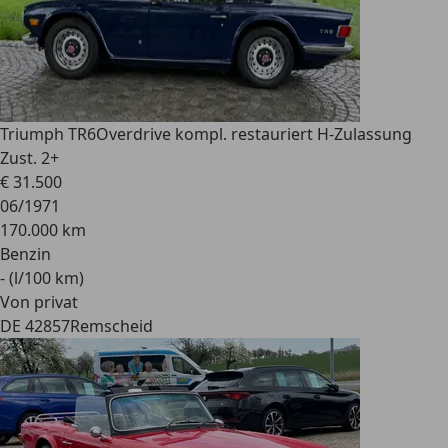
Triumph TR6
Overdrive kompl. restauriert H-Zulassung
Zust. 2+
€ 31.500
06/1971
170.000 km
Benzin
- (l/100 km)
Von privat
DE 42857
Remscheid