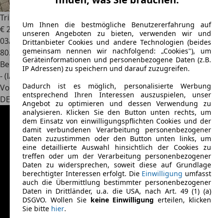
Triumph TR6
Um Ihnen die bestmögliche Benutzererfahrung auf
€ 21.500
unseren Angeboten zu bieten, verwenden wir und
03/1974
Drittanbieter Cookies und andere Technologien (beides
gemeinsam nennen wir nachfolgend: „Cookies"), um
80.000 km
Geräteinformationen und personenbezogene Daten (z.B.
Benzin
IP Adressen) zu speichern und darauf zuzugreifen.
- (l/100 km)
Dadurch ist es möglich, personalisierte Werbung
Von privat
entsprechend Ihren Interessen auszuspielen, unser
DE 45699
Herten, Stadt
Angebot zu optimieren und dessen Verwendung zu
analysieren. Klicken Sie den Button unten rechts, um
dem Einsatz von einwilligungspflichten Cookies und der
damit verbundenen Verarbeitung personenbezogener
Daten zuzustimmen oder den Button unten links, um
eine detaillierte Auswahl hinsichtlich der Cookies zu
treffen oder um der Verarbeitung personenbezogener
Daten zu widersprechen, soweit diese auf Grundlage
berechtigter Interessen erfolgt. Die
Einwilligung
umfasst
auch die Übermittlung bestimmter personenbezogener
Daten in Drittländer, u.a. die USA, nach Art. 49 (1) (a)
DSGVO. Wollen Sie
keine Einwilligung
erteilen, klicken
Sie bitte
hier
.