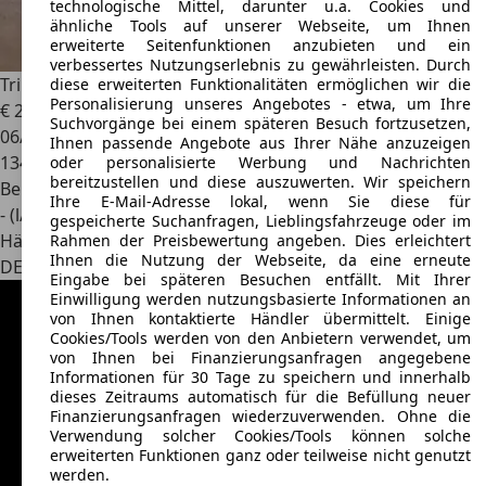
technologische Mittel, darunter u.a. Cookies und
ähnliche Tools auf unserer Webseite, um Ihnen
erweiterte Seitenfunktionen anzubieten und ein
verbessertes Nutzungserlebnis zu gewährleisten. Durch
Triumph TR6
diese erweiterten Funktionalitäten ermöglichen wir die
Personalisierung unseres Angebotes - etwa, um Ihre
€ 20.900
Suchvorgänge bei einem späteren Besuch fortzusetzen,
06/1971
Ihnen passende Angebote aus Ihrer Nähe anzuzeigen
134.311 km
oder personalisierte Werbung und Nachrichten
bereitzustellen und diese auszuwerten. Wir speichern
Benzin
Ihre E-Mail-Adresse lokal, wenn Sie diese für
- (l/100 km)
gespeicherte Suchanfragen, Lieblingsfahrzeuge oder im
Händler
Rahmen der Preisbewertung angeben. Dies erleichtert
Ihnen die Nutzung der Webseite, da eine erneute
DE 63768
Hösbach
Eingabe bei späteren Besuchen entfällt. Mit Ihrer
Einwilligung werden nutzungsbasierte Informationen an
von Ihnen kontaktierte Händler übermittelt. Einige
Cookies/Tools werden von den Anbietern verwendet, um
von Ihnen bei Finanzierungsanfragen angegebene
Informationen für 30 Tage zu speichern und innerhalb
dieses Zeitraums automatisch für die Befüllung neuer
Finanzierungsanfragen wiederzuverwenden. Ohne die
Verwendung solcher Cookies/Tools können solche
erweiterten Funktionen ganz oder teilweise nicht genutzt
werden.