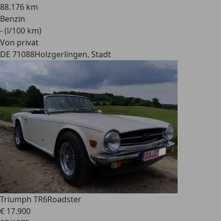
88.176 km
Benzin
- (l/100 km)
Von privat
DE 71088
Holzgerlingen, Stadt
Triumph TR6
Roadster
€ 17.900