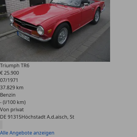
Triumph TR6
€ 25.900
07/1971
37.829 km
Benzin
- (l/100 km)
Von privat
DE 91315
Höchstadt A.d.aisch, St
Alle Angebote anzeigen