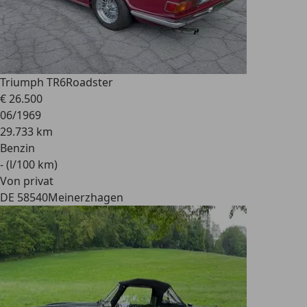
Triumph TR6
Roadster
€ 26.500
06/1969
29.733 km
Benzin
- (l/100 km)
Von privat
DE 58540
Meinerzhagen