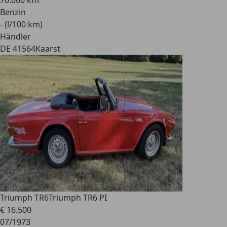
70.000 km
Benzin
- (l/100 km)
Händler
DE 41564
Kaarst
Triumph TR6
Triumph TR6 PI
€ 16.500
07/1973