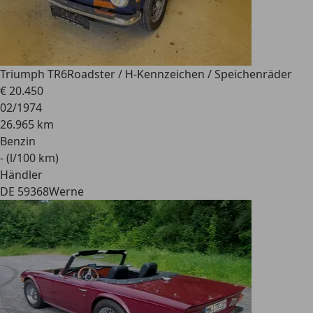
Triumph TR6
Roadster / H-Kennzeichen / Speichenräder
€ 20.450
02/1974
26.965 km
Benzin
- (l/100 km)
Händler
DE 59368
Werne