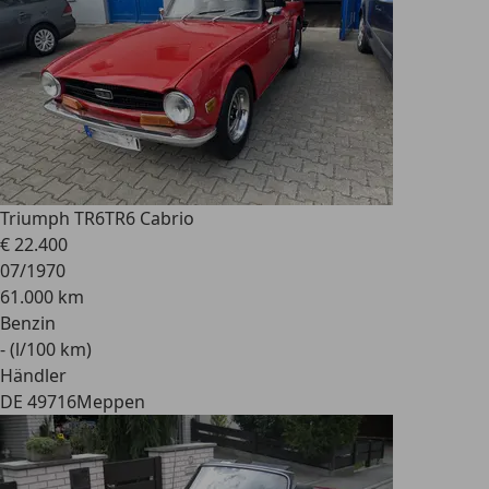
Triumph TR6
TR6 Cabrio
€ 22.400
07/1970
61.000 km
Benzin
- (l/100 km)
Händler
DE 49716
Meppen