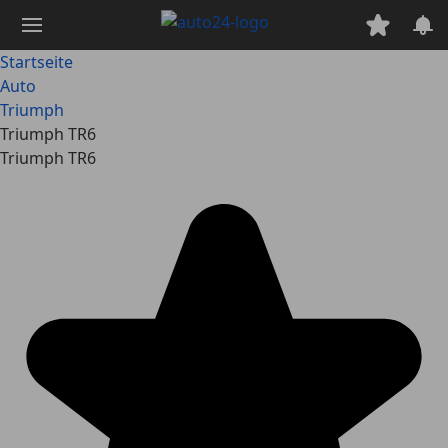
Zum
Hauptinhalt
springen
Startseite
Auto
Triumph
Triumph TR6
Triumph TR6