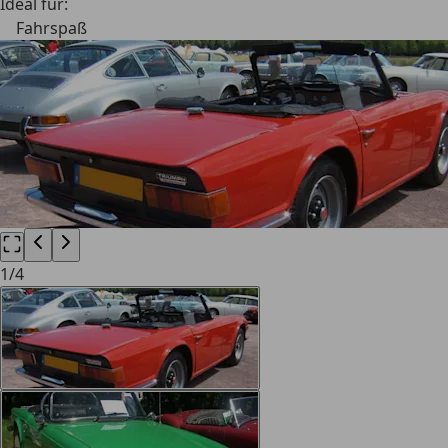
Ideal für:
Fahrspaß
1
/
4