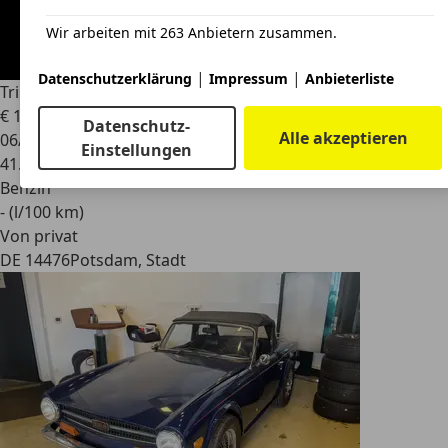
Wir arbeiten mit 263 Anbietern zusammen.
|
|
Datenschutzerklärung
Impressum
Anbieterliste
Triumph TR6
Cabrio
€ 17.500
Datenschutz-
Alle akzeptieren
06/1971
Einstellungen
41.000 km
Benzin
- (l/100 km)
Von privat
DE 14476
Potsdam, Stadt