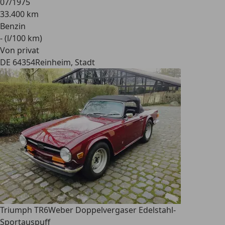
07/1975
33.400 km
Benzin
- (l/100 km)
Von privat
DE 64354
Reinheim, Stadt
Triumph TR6
Weber Doppelvergaser Edelstahl-
Sportauspuff