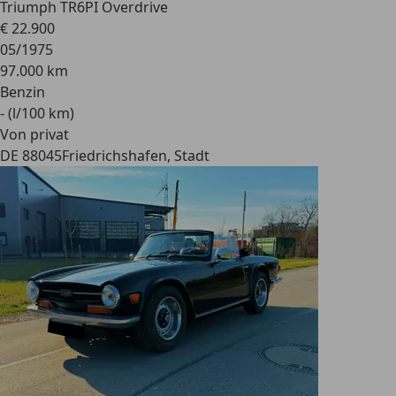
Triumph TR6
PI Overdrive
€ 22.900
05/1975
97.000 km
Benzin
- (l/100 km)
Von privat
DE 88045
Friedrichshafen, Stadt