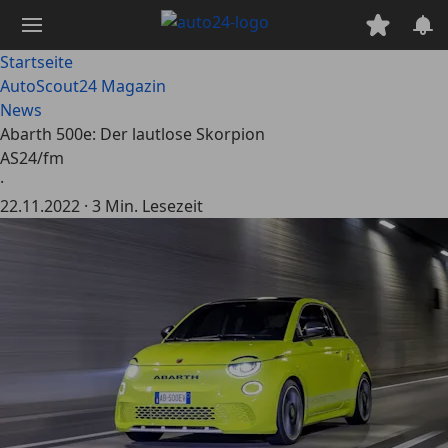
Zum
Hauptinhalt
springen
Startseite
AutoScout24 Magazin
News
Abarth 500e: Der lautlose Skorpion
AS24/fm
·
22.11.2022
·
3 Min. Lesezeit