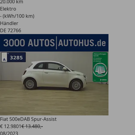
20.000 km
Elektro
- (kWh/100 km)
Händler
DE 72766
Fiat 500e
DAB Spur-Assist
€ 12.980
1
€ 13.480,-
08/2023