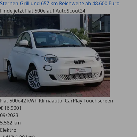
Sternen-Grill und 657 km Reichweite ab 48.600 Euro
Finde jetzt Fiat 500e auf AutoScout24
Fiat 500e
42 kWh Klimaauto. CarPlay Touchscreen
€ 16.900
1
09/2023
5.582 km
Elektro