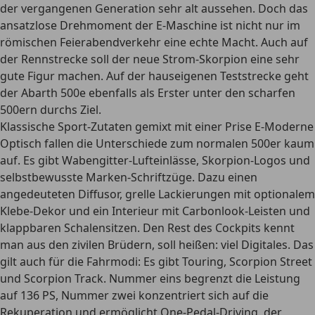
der vergangenen Generation sehr alt aussehen. Doch das
ansatzlose Drehmoment der E-Maschine ist nicht nur im
römischen Feierabendverkehr eine echte Macht. Auch auf
der Rennstrecke soll der neue Strom-Skorpion eine sehr
gute Figur machen. Auf der hauseigenen Teststrecke geht
der Abarth 500e ebenfalls als Erster unter den scharfen
500ern durchs Ziel.
Klassische Sport-Zutaten gemixt mit einer Prise E-Moderne
Optisch fallen die Unterschiede zum normalen 500er kaum
auf. Es gibt Wabengitter-Lufteinlässe, Skorpion-Logos und
selbstbewusste Marken-Schriftzüge. Dazu einen
angedeuteten Diffusor, grelle Lackierungen mit optionalem
Klebe-Dekor und ein Interieur mit Carbonlook-Leisten und
klappbaren Schalensitzen. Den Rest des Cockpits kennt
man aus den zivilen Brüdern, soll heißen: viel Digitales. Das
gilt auch für die Fahrmodi: Es gibt Touring, Scorpion Street
und Scorpion Track. Nummer eins begrenzt die Leistung
auf 136 PS, Nummer zwei konzentriert sich auf die
Rekuperation und ermöglicht One-Pedal-Driving, der