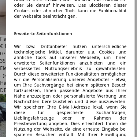
oder Sie darauf hinweisen. Das Blockieren dieser
Cookies oder ähnlicher Tools kann die Funktionalität
der Webseite beeinträchtigen.
Erweiterte Seitenfunktionen
Fiat 500e
Cabrio Icon 42kWh 118PS *NAVI,SHZ*
€ 18.890
1
Wir bzw. Drittanbieter nutzen unterschiedliche
technologische Mittel, darunter u.a. Cookies und
07/2022
ähnliche Tools auf unserer Webseite, um Ihnen
35.680 km
erweiterte Seitenfunktionen anzubieten und ein
Elektro
verbessertes Nutzungserlebnis zu gewährleisten.
Durch diese erweiterten Funktionalitäten ermöglichen
- (kWh/100 km)
wir die Personalisierung unseres Angebotes - etwa,
Händler
um Ihre Suchvorgänge bei einem späteren Besuch
DE 78549
fortzusetzen, Ihnen passende Angebote aus Ihrer
Nähe anzuzeigen oder personalisierte Werbung und
Nachrichten bereitzustellen und diese auszuwerten.
Wir speichern Ihre E-Mail-Adresse lokal, wenn Sie
diese für gespeicherte Suchanfragen,
Lieblingsfahrzeuge oder im Rahmen der
Preisbewertung angeben. Dies erleichtert Ihnen die
Nutzung der Webseite, da eine erneute Eingabe bei
späteren Besuchen entfällt. Mit Ihrer Einwilligung