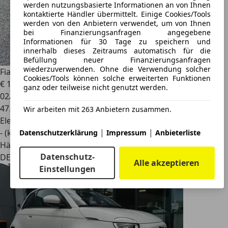
werden nutzungsbasierte Informationen an von Ihnen
kontaktierte Händler übermittelt. Einige Cookies/Tools
werden von den Anbietern verwendet, um von Ihnen
bei Finanzierungsanfragen angegebene
Informationen für 30 Tage zu speichern und
innerhalb dieses Zeitraums automatisch für die
Befüllung neuer Finanzierungsanfragen
wiederzuverwenden. Ohne die Verwendung solcher
Fiat 500e
Navi Klima SHZ AVILOO SOH 92 % CCS Red
Cookies/Tools können solche erweiterten Funktionen
€ 14.290
1
ganz oder teilweise nicht genutzt werden.
02/2023
47.900 km
Wir arbeiten mit 263 Anbietern zusammen.
Elektro
|
|
- (kWh/100 km)
Datenschutzerklärung
Impressum
Anbieterliste
Händler
Datenschutz-
DE 73642
Alle akzeptieren
Einstellungen