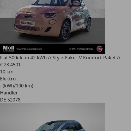
Fiat 500e
Icon 42 kWh // Style-Paket // Komfort-Paket //
€ 28.450
1
10 km
Elektro
- (kWh/100 km)
Händler
DE 52078