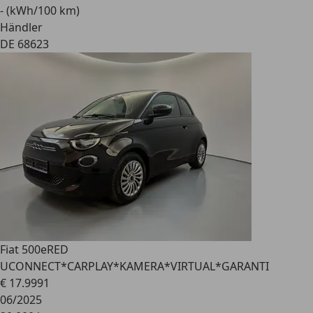
- (kWh/100 km)
Händler
DE 68623
Fiat 500e
RED
UCONNECT*CARPLAY*KAMERA*VIRTUAL*GARANTI
€ 17.999
1
06/2025