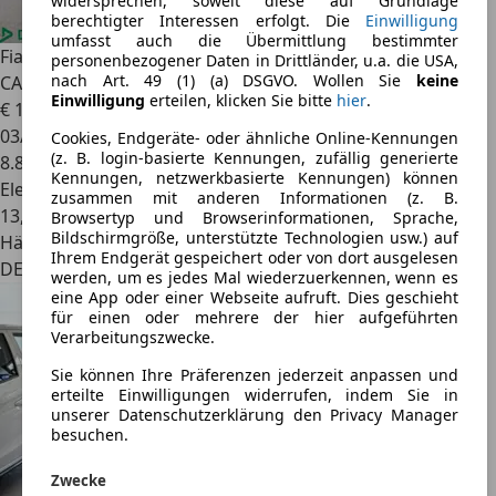
widersprechen, soweit diese auf Grundlage
berechtigter Interessen erfolgt. Die
Einwilligung
umfasst auch die Übermittlung bestimmter
Fiat 500e
ICON
personenbezogener Daten in Drittländer, u.a. die USA,
nach Art. 49 (1) (a) DSGVO. Wollen Sie
keine
CARPLAY,SPURHALTE,NAVI,TEMPOMAT,16Z,SH
Einwilligung
erteilen, klicken Sie bitte
hier
.
€ 14.780
03/2023
Cookies, Endgeräte- oder ähnliche Online-Kennungen
(z. B. login-basierte Kennungen, zufällig generierte
8.816 km
Kennungen, netzwerkbasierte Kennungen) können
Elektro
zusammen mit anderen Informationen (z. B.
13,0 kWh/100 km (komb.)
Browsertyp und Browserinformationen, Sprache,
Bildschirmgröße, unterstützte Technologien usw.) auf
Händler
Ihrem Endgerät gespeichert oder von dort ausgelesen
DE 12103
werden, um es jedes Mal wiederzuerkennen, wenn es
eine App oder einer Webseite aufruft. Dies geschieht
für einen oder mehrere der hier aufgeführten
Verarbeitungszwecke.
Sie können Ihre Präferenzen jederzeit anpassen und
erteilte Einwilligungen widerrufen, indem Sie in
unserer Datenschutzerklärung den Privacy Manager
besuchen.
Zwecke