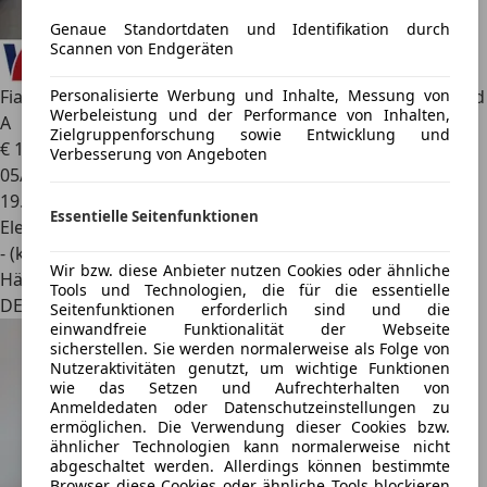
Genaue Standortdaten und Identifikation durch
Scannen von Endgeräten
Personalisierte Werbung und Inhalte, Messung von
Fiat 500e
e Action Navi Memory Sitze Apple CarPlay Android
Werbeleistung und der Performance von Inhalten,
A
Zielgruppenforschung sowie Entwicklung und
€ 14.800
1
Verbesserung von Angeboten
05/2023
19.900 km
Essentielle Seitenfunktionen
Elektro
- (kWh/100 km)
Wir bzw. diese Anbieter nutzen Cookies oder ähnliche
Händler
Tools und Technologien, die für die essentielle
DE 22926
Seitenfunktionen erforderlich sind und die
einwandfreie Funktionalität der Webseite
sicherstellen. Sie werden normalerweise als Folge von
Nutzeraktivitäten genutzt, um wichtige Funktionen
wie das Setzen und Aufrechterhalten von
Anmeldedaten oder Datenschutzeinstellungen zu
ermöglichen. Die Verwendung dieser Cookies bzw.
ähnlicher Technologien kann normalerweise nicht
abgeschaltet werden. Allerdings können bestimmte
Browser diese Cookies oder ähnliche Tools blockieren