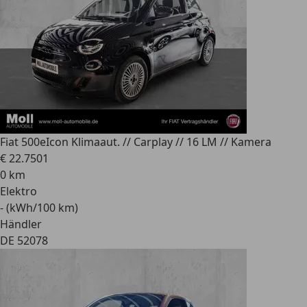
Fiat 500e
Icon Klimaaut. // Carplay // 16 LM // Kamera
€ 22.750
1
0 km
Elektro
- (kWh/100 km)
Händler
DE 52078