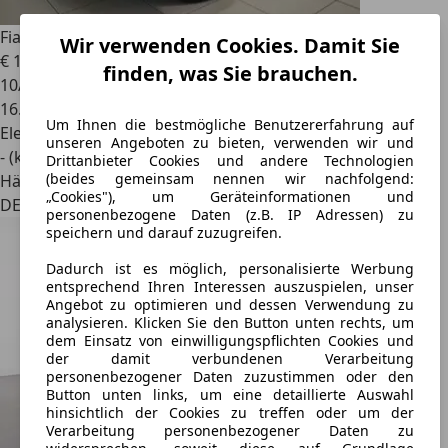
Fiat 500e
Apple CarPlay/Android Auto+Spurhalteass.
Wir verwenden Cookies. Damit Sie
€ 16.400
1
finden, was Sie brauchen.
10/2023
16.500 km
Um Ihnen die bestmögliche Benutzererfahrung auf
Elektro
unseren Angeboten zu bieten, verwenden wir und
- (kWh/100 km)
Drittanbieter Cookies und andere Technologien
(beides gemeinsam nennen wir nachfolgend:
Händler
„Cookies"), um Geräteinformationen und
DE 66424
personenbezogene Daten (z.B. IP Adressen) zu
speichern und darauf zuzugreifen.
Dadurch ist es möglich, personalisierte Werbung
entsprechend Ihren Interessen auszuspielen, unser
Angebot zu optimieren und dessen Verwendung zu
analysieren. Klicken Sie den Button unten rechts, um
dem Einsatz von einwilligungspflichten Cookies und
der damit verbundenen Verarbeitung
personenbezogener Daten zuzustimmen oder den
Button unten links, um eine detaillierte Auswahl
hinsichtlich der Cookies zu treffen oder um der
Verarbeitung personenbezogener Daten zu