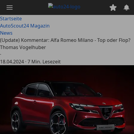
Zum
Hauptinhalt
springen
Startseite
AutoScout24 Magazin
News
(Update) Kommentar: Alfa Romeo Milano - Top oder Flop?
Thomas Vogelhuber
·
18.04.2024
·
7 Min. Lesezeit