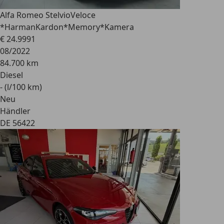
Alfa Romeo Stelvio
Veloce
*HarmanKardon*Memory*Kamera
€ 24.999
1
08/2022
84.700 km
Diesel
- (l/100 km)
Neu
Händler
DE 56422