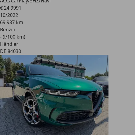
ACC/CarPlay/SHZ/Navi
€ 24.999
1
10/2022
69.987 km
Benzin
- (l/100 km)
Händler
DE 84030