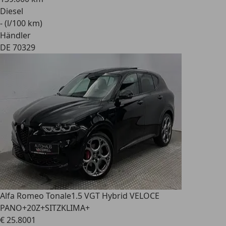
Diesel
- (l/100 km)
Händler
DE 70329
Alfa Romeo Tonale
1.5 VGT Hybrid VELOCE
PANO+20Z+SITZKLIMA+
€ 25.800
1