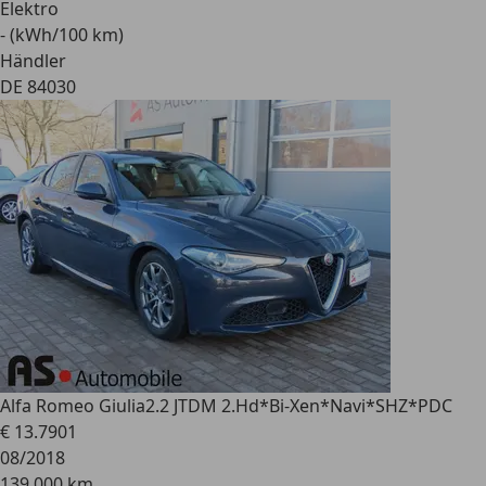
Elektro
- (kWh/100 km)
Händler
DE 84030
Alfa Romeo Giulia
2.2 JTDM 2.Hd*Bi-Xen*Navi*SHZ*PDC
€ 13.790
1
08/2018
139.000 km