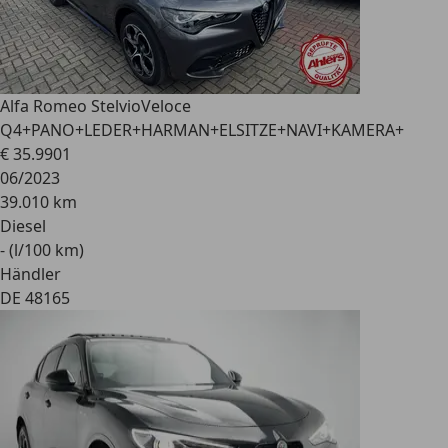
Alfa Romeo Stelvio
Veloce
Q4+PANO+LEDER+HARMAN+ELSITZE+NAVI+KAMERA+
€ 35.990
1
06/2023
39.010 km
Diesel
- (l/100 km)
Händler
DE 48165