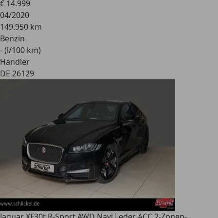
€ 14.999
04/2020
149.950 km
Benzin
- (l/100 km)
Händler
DE 26129
Jaguar XF
30t R-Sport AWD Navi Leder ACC 2-Zonen-