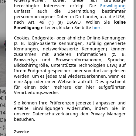
widersprechen, soweit diese auf Grundlage
DE 55129
berechtigter Interessen erfolgt. Die
Einwilligung
umfasst auch die Übermittlung bestimmter
personenbezogener Daten in Drittländer, u.a. die USA,
nach Art. 49 (1) (a) DSGVO. Wollen Sie
keine
Einwilligung
erteilen, klicken Sie bitte
hier
.
Cookies, Endgeräte- oder ähnliche Online-Kennungen
(z. B. login-basierte Kennungen, zufällig generierte
Kennungen, netzwerkbasierte Kennungen) können
zusammen mit anderen Informationen (z. B.
Browsertyp und Browserinformationen, Sprache,
Bildschirmgröße, unterstützte Technologien usw.) auf
Ihrem Endgerät gespeichert oder von dort ausgelesen
werden, um es jedes Mal wiederzuerkennen, wenn es
eine App oder einer Webseite aufruft. Dies geschieht
für einen oder mehrere der hier aufgeführten
Jaguar XF
2.0d*LEDER*STEUERKETTEN NEU*TÜV NEU*
Verarbeitungszwecke.
€ 11.185
Sie können Ihre Präferenzen jederzeit anpassen und
04/2017
erteilte Einwilligungen widerrufen, indem Sie in
146.000 km
unserer Datenschutzerklärung den Privacy Manager
besuchen.
Diesel
- (l/100 km)
Zwecke
Händler