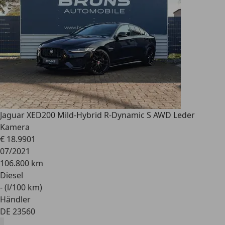
Jaguar XE
D200 Mild-Hybrid R-Dynamic S AWD Leder
Kamera
€ 18.990
1
07/2021
106.800 km
Diesel
- (l/100 km)
Händler
DE 23560