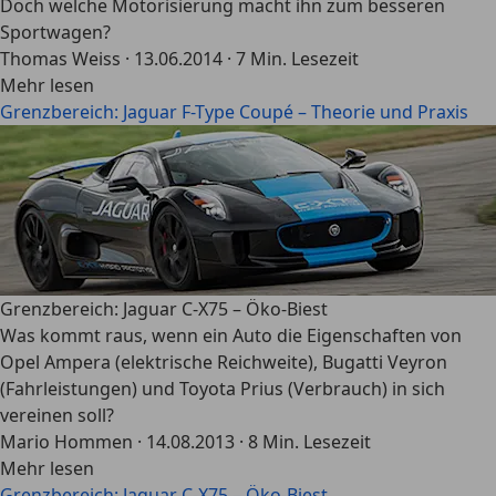
Doch welche Motorisierung macht ihn zum besseren
Sportwagen?
Thomas Weiss
·
13.06.2014
·
7 Min. Lesezeit
Mehr lesen
Grenzbereich: Jaguar F-Type Coupé – Theorie und Praxis
Grenzbereich: Jaguar C-X75 – Öko-Biest
Was kommt raus, wenn ein Auto die Eigenschaften von
Opel Ampera (elektrische Reichweite), Bugatti Veyron
(Fahrleistungen) und Toyota Prius (Verbrauch) in sich
vereinen soll?
Mario Hommen
·
14.08.2013
·
8 Min. Lesezeit
Mehr lesen
Grenzbereich: Jaguar C-X75 – Öko-Biest