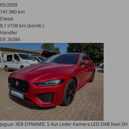
05/2009
141.980 km
Diesel
8,1 l/100 km (komb.)
Händler
DE 26384
Jaguar XE
R-DYNAMIC S Aut Leder Kamera LED DAB Navi SH