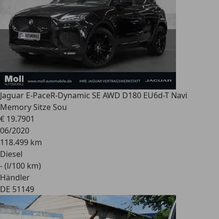
Jaguar E-Pace
R-Dynamic SE AWD D180 EU6d-T Navi
Memory Sitze Sou
€ 19.790
1
06/2020
118.499 km
Diesel
- (l/100 km)
Händler
DE 51149