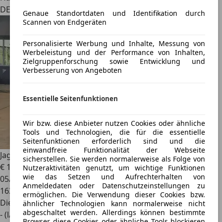
DE 14480
Genaue Standortdaten und Identifikation durch
Scannen von Endgeräten
Personalisierte Werbung und Inhalte, Messung von
Werbeleistung und der Performance von Inhalten,
Zielgruppenforschung sowie Entwicklung und
Verbesserung von Angeboten
Essentielle Seitenfunktionen
Wir bzw. diese Anbieter nutzen Cookies oder ähnliche
Tools und Technologien, die für die essentielle
Seitenfunktionen erforderlich sind und die
einwandfreie Funktionalität der Webseite
Jaguar XF
Sportbrake 3.0 V6 Diesel S KAMERA/NAVI/BT/19"
sicherstellen. Sie werden normalerweise als Folge von
€ 11.900
Nutzeraktivitäten genutzt, um wichtige Funktionen
wie das Setzen und Aufrechterhalten von
05/2015
Anmeldedaten oder Datenschutzeinstellungen zu
163.000 km
ermöglichen. Die Verwendung dieser Cookies bzw.
Diesel
ähnlicher Technologien kann normalerweise nicht
abgeschaltet werden. Allerdings können bestimmte
- (l/100 km)
Browser diese Cookies oder ähnliche Tools blockieren