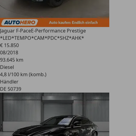
Jaguar F-Pace
E-Performance Prestige
*LED*TEMPO*CAM*PDC*SHZ*AHK*
€ 15.850
08/2018
93.645 km
Diesel
4,8 l/100 km (komb.)
Händler
DE 50739