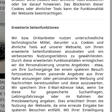
Händler
oder Sie darauf hinweisen. Das Blockieren dieser
DE 37081
Cookies oder ähnlicher Tools kann die Funktionalität
der Webseite beeinträchtigen.
Erweiterte Seitenfunktionen
Wir bzw. Drittanbieter nutzen unterschiedliche
technologische Mittel, darunter u.a. Cookies und
ähnliche Tools auf unserer Webseite, um Ihnen
erweiterte Seitenfunktionen anzubieten und ein
verbessertes Nutzungserlebnis zu gewährleisten.
Durch diese erweiterten Funktionalitäten ermöglichen
wir die Personalisierung unseres Angebotes - etwa,
um Ihre Suchvorgänge bei einem späteren Besuch
fortzusetzen, Ihnen passende Angebote aus Ihrer
Nähe anzuzeigen oder personalisierte Werbung und
Jaguar E-Pace
E-PACE R-Dynamic SE D180 AWD - VK nur an
Nachrichten bereitzustellen und diese auszuwerten.
Wir speichern Ihre E-Mail-Adresse lokal, wenn Sie
GEWERBE
diese für gespeicherte Suchanfragen,
€ 13.950
Lieblingsfahrzeuge oder im Rahmen der
01/2019
Preisbewertung angeben. Dies erleichtert Ihnen die
Nutzung der Webseite, da eine erneute Eingabe bei
162.348 km
späteren Besuchen entfällt. Mit Ihrer Einwilligung
Diesel