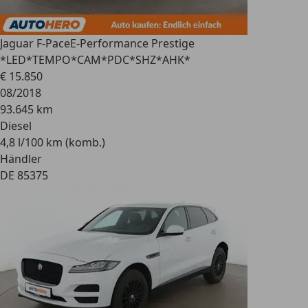
Jaguar F-Pace
E-Performance Prestige
*LED*TEMPO*CAM*PDC*SHZ*AHK*
€ 15.850
08/2018
93.645 km
Diesel
4,8 l/100 km (komb.)
Händler
DE 85375