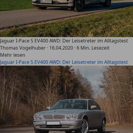
Jaguar I-Pace S EV400 AWD: Der Leisetreter im Alltagstest
Thomas Vogelhuber
·
16.04.2020
·
6 Min. Lesezeit
Mehr lesen
Jaguar I-Pace S EV400 AWD: Der Leisetreter im Alltagstest