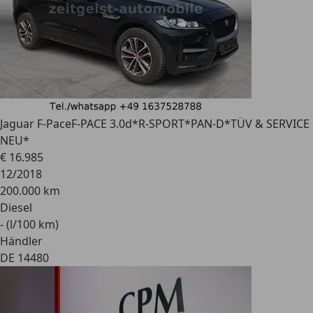
Jaguar F-Pace
F-PACE 3.0d*R-SPORT*PAN-D*TÜV & SERVICE
NEU*
€ 16.985
12/2018
200.000 km
Diesel
- (l/100 km)
Händler
DE 14480