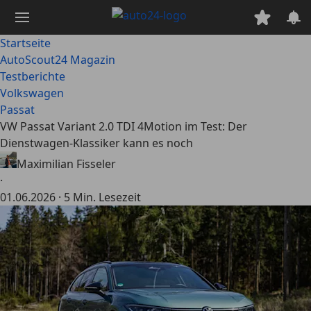
Zum
Hauptinhalt
springen
Startseite
AutoScout24 Magazin
Testberichte
Volkswagen
Passat
VW Passat Variant 2.0 TDI 4Motion im Test: Der
Dienstwagen-Klassiker kann es noch
Maximilian Fisseler
·
01.06.2026
·
5 Min. Lesezeit