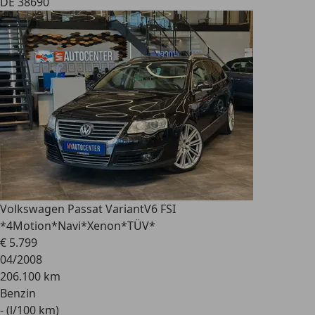
DE 38690
Volkswagen Passat Variant
V6 FSI
*4Motion*Navi*Xenon*TÜV*
€ 5.799
04/2008
206.100 km
Benzin
- (l/100 km)