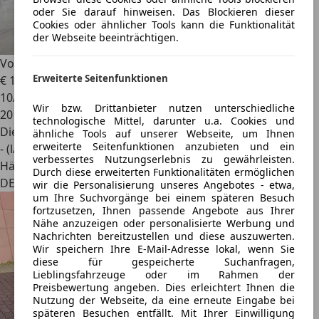
oder Sie darauf hinweisen. Das Blockieren dieser
Cookies oder ähnlicher Tools kann die Funktionalität
der Webseite beeinträchtigen.
Volkswagen Passat
Business 4Motion Navi LED Keyless
Erweiterte Seitenfunktionen
€ 12.990
10/2020
Wir bzw. Drittanbieter nutzen unterschiedliche
201.000 km
technologische Mittel, darunter u.a. Cookies und
Diesel
ähnliche Tools auf unserer Webseite, um Ihnen
erweiterte Seitenfunktionen anzubieten und ein
- (l/100 km)
verbessertes Nutzungserlebnis zu gewährleisten.
Händler
Durch diese erweiterten Funktionalitäten ermöglichen
DE 53783
wir die Personalisierung unseres Angebotes - etwa,
um Ihre Suchvorgänge bei einem späteren Besuch
fortzusetzen, Ihnen passende Angebote aus Ihrer
Nähe anzuzeigen oder personalisierte Werbung und
Nachrichten bereitzustellen und diese auszuwerten.
Wir speichern Ihre E-Mail-Adresse lokal, wenn Sie
diese für gespeicherte Suchanfragen,
Lieblingsfahrzeuge oder im Rahmen der
Preisbewertung angeben. Dies erleichtert Ihnen die
Nutzung der Webseite, da eine erneute Eingabe bei
späteren Besuchen entfällt. Mit Ihrer Einwilligung