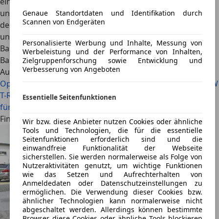
eine romantisch-verklärte Sicht auf das Automobil. Benzin
und Motoröl sind ihm deutlich näher als die Suche nach
Genaue Standortdaten und Identifikation durch
Scannen von Endgeräten
der nächsten Ladesäule. Sein Traumwagen trägt, ganz
unitalienisch, ein Porsche-Wappen: der 911 Turbo der
Personalisierte Werbung und Inhalte, Messung von
Baureihe 964. Im Alltag bewegt er eine E-Klasse der
Werbeleistung und der Performance von Inhalten,
Baureihe 212.
Zielgruppenforschung sowie Entwicklung und
Verbesserung von Angeboten
Auch interessant
Opel Corsa vs. VW Polo: Welcher Kleinwagen ist besser?
VW
T-Roc vs. Škoda Karoq: Welches Modell eignet sich besser
Essentielle Seitenfunktionen
für den Alltag?
Finde jetzt VW Passat auf AutoScout24
Wir bzw. diese Anbieter nutzen Cookies oder ähnliche
Tools und Technologien, die für die essentielle
Seitenfunktionen erforderlich sind und die
einwandfreie Funktionalität der Webseite
sicherstellen. Sie werden normalerweise als Folge von
Nutzeraktivitäten genutzt, um wichtige Funktionen
wie das Setzen und Aufrechterhalten von
Anmeldedaten oder Datenschutzeinstellungen zu
ermöglichen. Die Verwendung dieser Cookies bzw.
ähnlicher Technologien kann normalerweise nicht
abgeschaltet werden. Allerdings können bestimmte
Browser diese Cookies oder ähnliche Tools blockieren