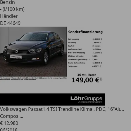
Benzin
- (l/100 km)
Händler
DE 44649
Volkswagen Passat
1.4 TSI Trendline Klima., PDC, 16"Alu.,
Composi...
€ 12.980
06/2018