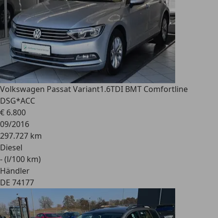
Volkswagen Passat Variant
1.6TDI BMT Comfortline
DSG*ACC
€ 6.800
09/2016
297.727 km
Diesel
- (l/100 km)
Händler
DE 74177