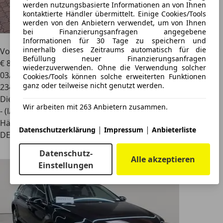
werden nutzungsbasierte Informationen an von Ihnen
kontaktierte Händler übermittelt. Einige Cookies/Tools
werden von den Anbietern verwendet, um von Ihnen
bei Finanzierungsanfragen angegebene
Informationen für 30 Tage zu speichern und
innerhalb dieses Zeitraums automatisch für die
Volkswagen Passat Variant
Comfortline BlueMotion
Befüllung neuer Finanzierungsanfragen
€ 8.999
1
wiederzuverwenden. Ohne die Verwendung solcher
03/2017
Cookies/Tools können solche erweiterten Funktionen
ganz oder teilweise nicht genutzt werden.
234.000 km
Diesel
Wir arbeiten mit 263 Anbietern zusammen.
- (l/100 km)
Händler
|
|
Datenschutzerklärung
Impressum
Anbieterliste
DE 68775
Datenschutz-
Alle akzeptieren
Einstellungen