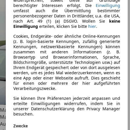
widersprechen, soweit diese auf Grundlage
berechtigter Interessen erfolgt. Die
Einwilligung
umfasst auch die Übermittlung bestimmter
personenbezogener Daten in Drittländer, u.a. die USA,
nach Art. 49 (1) (a) DSGVO. Wollen Sie
keine
Einwilligung
erteilen, klicken Sie bitte
hier
.
Cookies, Endgeräte- oder ähnliche Online-Kennungen
(z. B. login-basierte Kennungen, zufällig generierte
Kennungen, netzwerkbasierte Kennungen) können
zusammen mit anderen Informationen (z. B.
Browsertyp und Browserinformationen, Sprache,
Bildschirmgröße, unterstützte Technologien usw.) auf
Ihrem Endgerät gespeichert oder von dort ausgelesen
werden, um es jedes Mal wiederzuerkennen, wenn es
eine App oder einer Webseite aufruft. Dies geschieht
für einen oder mehrere der hier aufgeführten
Verarbeitungszwecke.
Sie können Ihre Präferenzen jederzeit anpassen und
erteilte Einwilligungen widerrufen, indem Sie in
unserer Datenschutzerklärung den Privacy Manager
Maximilian Fisseler
besuchen.
Maximilian Fisseler arbeitet als freier Redakteur für das
AutoScout24 Magazin. Als italophiler Allesfahrer pflegt er
Zwecke