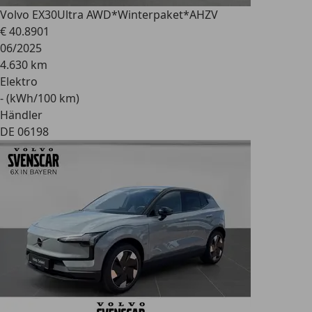
Volvo EX30
Ultra AWD*Winterpaket*AHZV
€ 40.890
1
06/2025
4.630 km
Elektro
- (kWh/100 km)
Händler
DE 06198