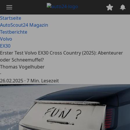
Zum
Hauptinhalt
springen
Startseite
AutoScout24 Magazin
Testberichte
Volvo
EX30
Erster Test Volvo EX30 Cross Country (2025): Abenteurer
oder Schneemuffel?
Thomas Vogelhuber
·
26.02.2025
·
7 Min. Lesezeit