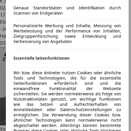
€ 35.980
1
02/2024
Genaue Standortdaten und Identifikation durch
Scannen von Endgeräten
17.171 km
Elektro
Personalisierte Werbung und Inhalte, Messung von
- (kWh/100 km)
Werbeleistung und der Performance von Inhalten,
Händler
Zielgruppenforschung sowie Entwicklung und
Verbesserung von Angeboten
DE 65205
Essentielle Seitenfunktionen
Wir bzw. diese Anbieter nutzen Cookies oder ähnliche
Tools und Technologien, die für die essentielle
Seitenfunktionen erforderlich sind und die
einwandfreie Funktionalität der Webseite
sicherstellen. Sie werden normalerweise als Folge von
Nutzeraktivitäten genutzt, um wichtige Funktionen
wie das Setzen und Aufrechterhalten von
Anmeldedaten oder Datenschutzeinstellungen zu
ermöglichen. Die Verwendung dieser Cookies bzw.
ähnlicher Technologien kann normalerweise nicht
abgeschaltet werden. Allerdings können bestimmte
Volvo EX30
Single Engine Core 2WD*Allwetterreifen*
Browser diese Cookies oder ähnliche Tools blockieren