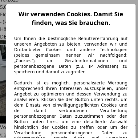
5.000 km
Wir verwenden Cookies. Damit Sie
Elektro
- (kWh/100 km)
finden, was Sie brauchen.
Händler
DE 53721
Um Ihnen die bestmögliche Benutzererfahrung auf
unseren Angeboten zu bieten, verwenden wir und
Drittanbieter Cookies und andere Technologien
(beides gemeinsam nennen wir nachfolgend:
„Cookies"), um Geräteinformationen und
personenbezogene Daten (z.B. IP Adressen) zu
speichern und darauf zuzugreifen.
Dadurch ist es möglich, personalisierte Werbung
entsprechend Ihren Interessen auszuspielen, unser
Angebot zu optimieren und dessen Verwendung zu
analysieren. Klicken Sie den Button unten rechts, um
dem Einsatz von einwilligungspflichten Cookies und
der damit verbundenen Verarbeitung
personenbezogener Daten zuzustimmen oder den
Button unten links, um eine detaillierte Auswahl
Volvo EX30
Single Motor Core NAVI ACC KAMERA GARANTIE
hinsichtlich der Cookies zu treffen oder um der
Verarbeitung personenbezogener Daten zu
€ 29.490
1