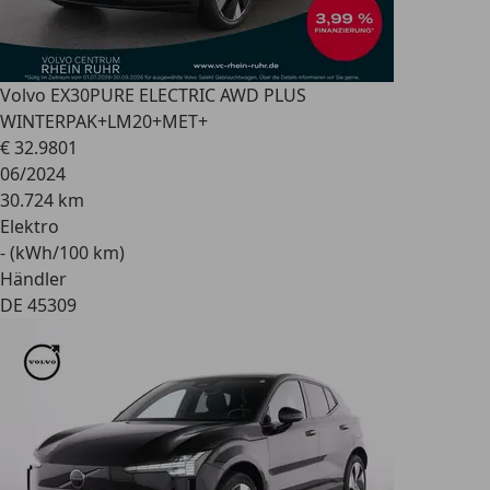
Volvo EX30
PURE ELECTRIC AWD PLUS
WINTERPAK+LM20+MET+
€ 32.980
1
06/2024
30.724 km
Elektro
- (kWh/100 km)
Händler
DE 45309