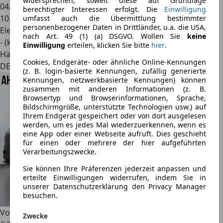
widersprechen, soweit diese auf Grundlage
04/2024
berechtigter Interessen erfolgt. Die
Einwilligung
10.800 km
umfasst auch die Übermittlung bestimmter
personenbezogener Daten in Drittländer, u.a. die USA,
Elektro
nach Art. 49 (1) (a) DSGVO. Wollen Sie
keine
- (kWh/100 km)
Einwilligung
erteilen, klicken Sie bitte
hier
.
Händler
Cookies, Endgeräte- oder ähnliche Online-Kennungen
DE 38690
(z. B. login-basierte Kennungen, zufällig generierte
Kennungen, netzwerkbasierte Kennungen) können
zusammen mit anderen Informationen (z. B.
Browsertyp und Browserinformationen, Sprache,
Bildschirmgröße, unterstützte Technologien usw.) auf
Ihrem Endgerät gespeichert oder von dort ausgelesen
werden, um es jedes Mal wiederzuerkennen, wenn es
eine App oder einer Webseite aufruft. Dies geschieht
für einen oder mehrere der hier aufgeführten
Verarbeitungszwecke.
Sie können Ihre Präferenzen jederzeit anpassen und
erteilte Einwilligungen widerrufen, indem Sie in
unserer Datenschutzerklärung den Privacy Manager
besuchen.
Volvo EX30
Ultra AWD Performance Pure Electric
Zwecke