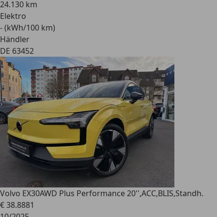
24.130 km
Elektro
- (kWh/100 km)
Händler
DE 63452
Volvo EX30
AWD Plus Performance 20'',ACC,BLIS,Standh.
€ 38.888
1
10/2025