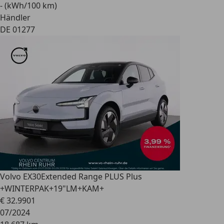
- (kWh/100 km)
Händler
DE 01277
Volvo EX30
Extended Range PLUS Plus
+WINTERPAK+19"LM+KAM+
€ 32.990
1
07/2024