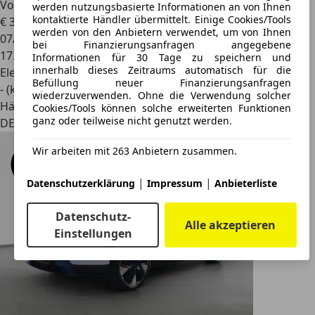
Volvo EX30
Extended Range RWD Plus SHZ LED H/K ACC
werden nutzungsbasierte Informationen an von Ihnen
kontaktierte Händler übermittelt. Einige Cookies/Tools
€ 30.890
1
werden von den Anbietern verwendet, um von Ihnen
07/2024
bei Finanzierungsanfragen angegebene
17.173 km
Informationen für 30 Tage zu speichern und
innerhalb dieses Zeitraums automatisch für die
Elektro
Befüllung neuer Finanzierungsanfragen
- (kWh/100 km)
wiederzuverwenden. Ohne die Verwendung solcher
Händler
Cookies/Tools können solche erweiterten Funktionen
ganz oder teilweise nicht genutzt werden.
DE 51766
Wir arbeiten mit 263 Anbietern zusammen.
|
|
Datenschutzerklärung
Impressum
Anbieterliste
Datenschutz-
Alle akzeptieren
Einstellungen