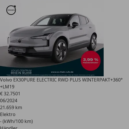
Volvo EX30
PURE ELECTRIC RWD PLUS WINTERPAKT+360°
+LM19
€ 32.750
1
06/2024
21.659 km
Elektro
- (kWh/100 km)
Händler