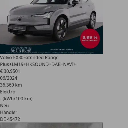
Volvo EX30
Extended Range
Plus+LM19+HKSOUND+DAB+NAVI+
€ 30.950
1
06/2024
36.369 km
Elektro
- (kWh/100 km)
Neu
Händler
DE 45472