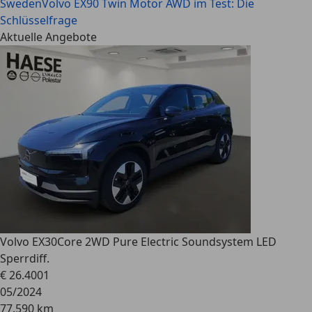
Sweden
Volvo EX90 Twin Motor AWD im Test: Die
Schlüsselfrage
Aktuelle Angebote
Volvo EX30
Core 2WD Pure Electric Soundsystem LED
Sperrdiff.
€ 26.400
1
05/2024
77.590 km