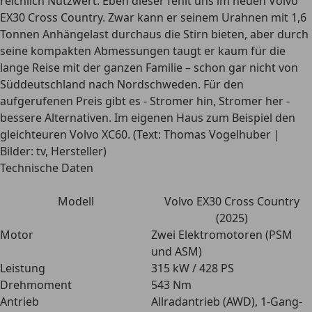
reichlich Nutzwert. Eben dieser fehlt uns im neuen Volvo
EX30 Cross Country. Zwar kann er seinem Urahnen mit 1,6
Tonnen Anhängelast durchaus die Stirn bieten, aber durch
seine kompakten Abmessungen taugt er kaum für die
lange Reise mit der ganzen Familie – schon gar nicht von
Süddeutschland nach Nordschweden. Für den
aufgerufenen Preis gibt es - Stromer hin, Stromer her -
bessere Alternativen. Im eigenen Haus zum Beispiel den
gleichteuren Volvo XC60. (Text: Thomas Vogelhuber |
Bilder: tv, Hersteller)
Technische Daten
Modell
Volvo EX30 Cross Country
(2025)
Motor
Zwei Elektromotoren (PSM
und ASM)
Leistung
315 kW / 428 PS
Drehmoment
543 Nm
Antrieb
Allradantrieb (AWD), 1-Gang-