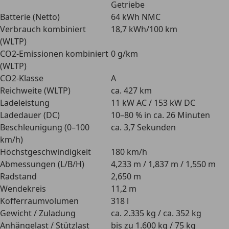
Getriebe
Batterie (Netto)
64 kWh NMC
Verbrauch kombiniert
18,7 kWh/100 km
(WLTP)
CO2-Emissionen kombiniert
0 g/km
(WLTP)
CO2-Klasse
A
Reichweite (WLTP)
ca. 427 km
Ladeleistung
11 kW AC / 153 kW DC
Ladedauer (DC)
10–80 % in ca. 26 Minuten
Beschleunigung (0–100
ca. 3,7 Sekunden
km/h)
Höchstgeschwindigkeit
180 km/h
Abmessungen (L/B/H)
4,233 m / 1,837 m / 1,550 m
Radstand
2,650 m
Wendekreis
11,2 m
Kofferraumvolumen
318 l
Gewicht / Zuladung
ca. 2.335 kg / ca. 352 kg
Anhängelast / Stützlast
bis zu 1.600 kg / 75 kg