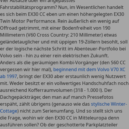
Vier Absätze über ein angepasstes
Fahrstabilitätsprogramm? Nun, im Wesentlichen handelt
es sich beim EX30 CC eben um einen höhergelegten EX30
Twin Motor Performance. Rein äußerlich ein wenig auf
Offroad getrimmt, mit einer Bodenfreiheit von 190
Millimetern (V60 Cross Country: 210 Millimeter) etwas
geländetauglicher und mit üppigen 19-Zöllern besohlt, soll
er der logische nächste Schritt im Abenteuer-Portfolio bei
Volvo sein - hin zu einer rein elektrischen Zukunft.
Anders als die geräumigen Kombi-Vorgänger (den S60 CC
vergessen wir hier mal),
beginnend mit dem Volvo V70 XC
ab 1997
, bringt der EX30 aber erstaunlich wenig Nutzwert
mit. Weder besitzt er ein vollwertiges Handschuhfach noch
ausreichend Kofferraumvolumen (318 - 1.000 l). Der
Dachgepäckträger, den man auf manch Pressefotos
erspäht, zählt übrigens (genauso wie das
stylische Winter-
Cottage
) nicht zum Serienumfang. Und so stellt sich uns
die Frage, wohin wir den EX30 CC in Mitteleuropa denn
ausführen sollen? Ob der geschotterte Parkplatzteiler