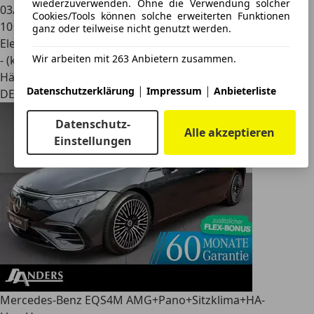
wiederzuverwenden. Ohne die Verwendung solcher
03/2023
Cookies/Tools können solche erweiterten Funktionen
10 km
ganz oder teilweise nicht genutzt werden.
Elektro
Wir arbeiten mit 263 Anbietern zusammen.
- (kWh/100 km)
Händler
|
|
Datenschutzerklärung
Impressum
Anbieterliste
DE 49134
Datenschutz-
Alle akzeptieren
Einstellungen
Mercedes-Benz EQS
4M AMG+Pano+Sitzklima+HA-