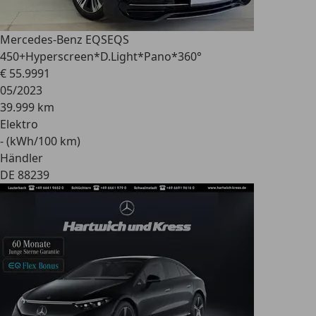
Mercedes-Benz EQS
EQS
450+Hyperscreen*D.Light*Pano*360°
€ 55.999
1
05/2023
39.999 km
Elektro
- (kWh/100 km)
Händler
DE 88239