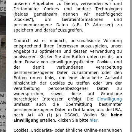
Händler
unseren Angeboten zu bieten, verwenden wir und
DE 38855
Drittanbieter Cookies und andere Technologien
(beides gemeinsam nennen wir nachfolgend:
„Cookies"), um Geräteinformationen und
personenbezogene Daten (z.B. IP Adressen) zu
speichern und darauf zuzugreifen.
Dadurch ist es möglich, personalisierte Werbung
entsprechend Ihren Interessen auszuspielen, unser
Angebot zu optimieren und dessen Verwendung zu
analysieren. Klicken Sie den Button unten rechts, um
dem Einsatz von einwilligungspflichten Cookies und
der damit verbundenen Verarbeitung
personenbezogener Daten zuzustimmen oder den
Button unten links, um eine detaillierte Auswahl
hinsichtlich der Cookies zu treffen oder um der
Verarbeitung personenbezogener Daten zu
widersprechen, soweit diese auf Grundlage
Mercedes-Benz EQS
580 4Matic Edition 1
berechtigter Interessen erfolgt. Die
Einwilligung
AMG+Hyperscreen+360°
umfasst auch die Übermittlung bestimmter
€ 78.900
1
personenbezogener Daten in Drittländer, u.a. die USA,
nach Art. 49 (1) (a) DSGVO. Wollen Sie
keine
06/2023
Einwilligung
erteilen, klicken Sie bitte
hier
.
20.000 km
Cookies, Endgeräte- oder ähnliche Online-Kennungen
Elektro