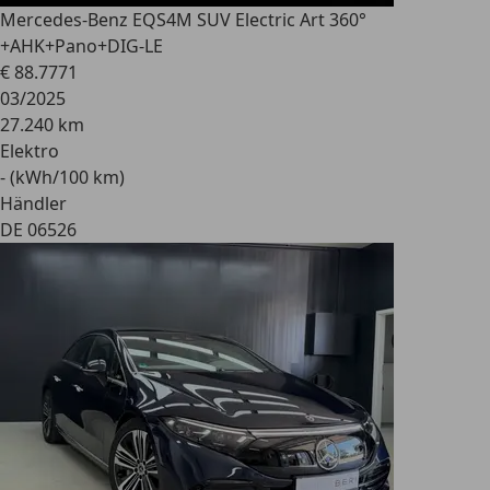
Mercedes-Benz EQS
4M SUV Electric Art 360°
+AHK+Pano+DIG-LE
€ 88.777
1
03/2025
27.240 km
Elektro
- (kWh/100 km)
Händler
DE 06526