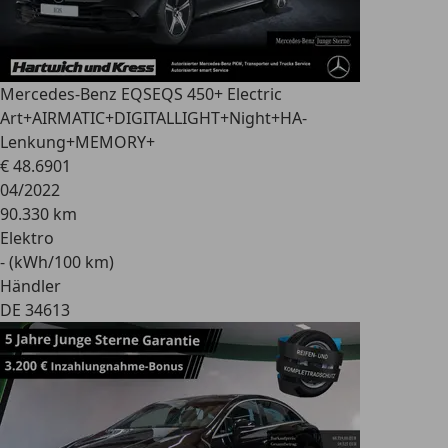
Mercedes-Benz EQS
EQS 450+ Electric
Art+AIRMATIC+DIGITALLIGHT+Night+HA-
Lenkung+MEMORY+
€ 48.690
1
04/2022
90.330 km
Elektro
- (kWh/100 km)
Händler
DE 34613