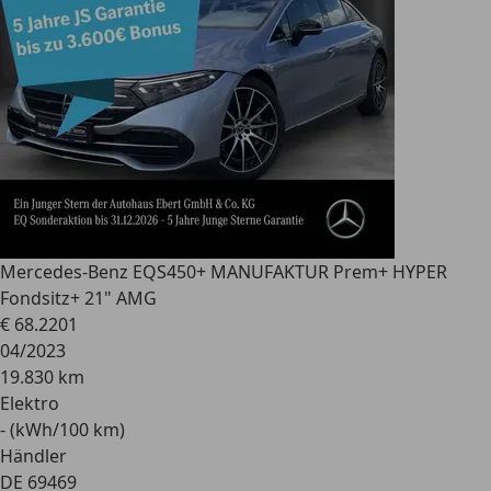
Mercedes-Benz EQS
450+ MANUFAKTUR Prem+ HYPER
Fondsitz+ 21" AMG
€ 68.220
1
04/2023
19.830 km
Elektro
- (kWh/100 km)
Händler
DE 69469