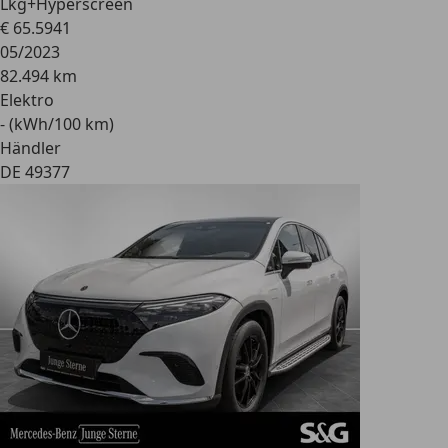
Lkg+Hyperscreen
€ 65.594
1
05/2023
82.494 km
Elektro
- (kWh/100 km)
Händler
DE 49377