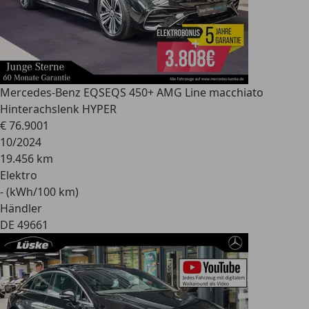
Mercedes-Benz EQS
EQS 450+ AMG Line macchiato
Hinterachslenk HYPER
€ 76.900
1
10/2024
19.456 km
Elektro
- (kWh/100 km)
Händler
DE 49661