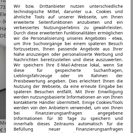
12/2022
Wir bzw. Drittanbieter nutzen unterschiedliche
73.977 km
technologische Mittel, darunter u.a. Cookies und
Elektro
ähnliche Tools auf unserer Webseite, um Ihnen
- (kWh/100 km)
erweiterte Seitenfunktionen anzubieten und ein
verbessertes Nutzungserlebnis zu gewährleisten.
Händler
Durch diese erweiterten Funktionalitäten ermöglichen
DE 34123
wir die Personalisierung unseres Angebotes - etwa,
um Ihre Suchvorgänge bei einem späteren Besuch
fortzusetzen, Ihnen passende Angebote aus Ihrer
Nähe anzuzeigen oder personalisierte Werbung und
Nachrichten bereitzustellen und diese auszuwerten.
Wir speichern Ihre E-Mail-Adresse lokal, wenn Sie
diese für gespeicherte Suchanfragen,
Lieblingsfahrzeuge oder im Rahmen der
Preisbewertung angeben. Dies erleichtert Ihnen die
Nutzung der Webseite, da eine erneute Eingabe bei
späteren Besuchen entfällt. Mit Ihrer Einwilligung
werden nutzungsbasierte Informationen an von Ihnen
kontaktierte Händler übermittelt. Einige Cookies/Tools
werden von den Anbietern verwendet, um von Ihnen
bei Finanzierungsanfragen angegebene
Informationen für 30 Tage zu speichern und
Mercedes-Benz EQS
580 4Matic AMG Line
innerhalb dieses Zeitraums automatisch für die
Befüllung neuer Finanzierungsanfragen
€ 177.000
1