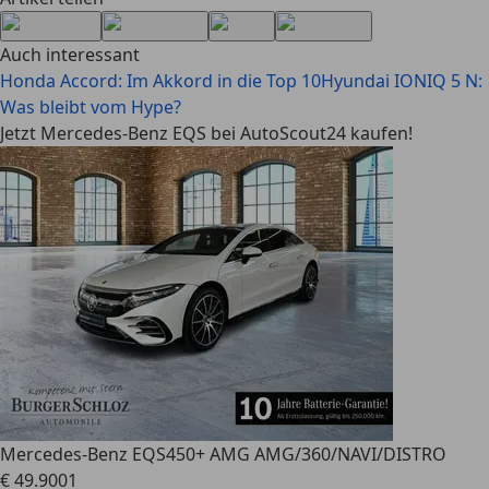
Auch interessant
Honda Accord: Im Akkord in die Top 10
Hyundai IONIQ 5 N:
Was bleibt vom Hype?
Jetzt Mercedes-Benz EQS bei AutoScout24 kaufen!
Mercedes-Benz EQS
450+ AMG AMG/360/NAVI/DISTRO
€ 49.900
1