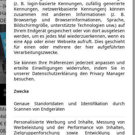
(z. B. login-basierte Kennungen, zufällig generierte
- (kWh/100 km)
Kennungen, netzwerkbasierte Kennungen) können
Händler
zusammen mit anderen Informationen (z. B.
Browsertyp und Browserinformationen, Sprache,
DE 86707
Bildschirmgröße, unterstützte Technologien usw.) auf
Ihrem Endgerät gespeichert oder von dort ausgelesen
werden, um es jedes Mal wiederzuerkennen, wenn es
eine App oder einer Webseite aufruft. Dies geschieht
für einen oder mehrere der hier aufgeführten
Verarbeitungszwecke.
Sie können Ihre Präferenzen jederzeit anpassen und
erteilte Einwilligungen widerrufen, indem Sie in
unserer Datenschutzerklärung den Privacy Manager
besuchen.
Zwecke
Genaue Standortdaten und Identifikation durch
Mercedes-Benz EQS
53 Prem+ DYNAMIC+ Drivers
Scannen von Endgeräten
4xMassage/Sitzklima
Personalisierte Werbung und Inhalte, Messung von
€ 62.210
1
Werbeleistung und der Performance von Inhalten,
08/2022
Zielgruppenforschung sowie Entwicklung und