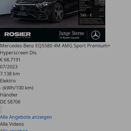
Mercedes-Benz EQS
580 4M AMG Sport Premium+
Hyperscreen Dis
€ 68.719
1
07/2023
7.138 km
Elektro
- (kWh/100 km)
Händler
DE 58706
Alle Angebote anzeigen
Alle Videos