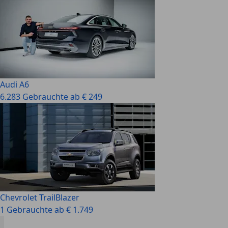
Audi A6
6.283 Gebrauchte ab € 249
Chevrolet TrailBlazer
1 Gebrauchte ab € 1.749