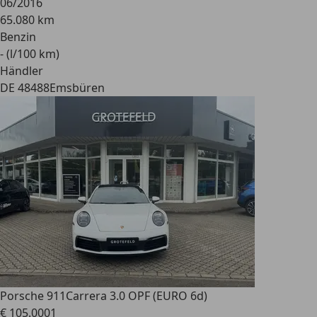
06/2016
65.080 km
Benzin
- (l/100 km)
Händler
DE 48488
Emsbüren
Porsche 911
Carrera 3.0 OPF (EURO 6d)
€ 105.000
1