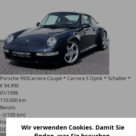
Porsche 993
Carrera Coupé * Carrera S Optik * Schalter *
€ 94.990
01/1996
110.000 km
Benzin
- (l/100 km)
Händler
Wir verwenden Cookies. Damit Sie
DE 54340
Bekond
finden, was Sie brauchen.