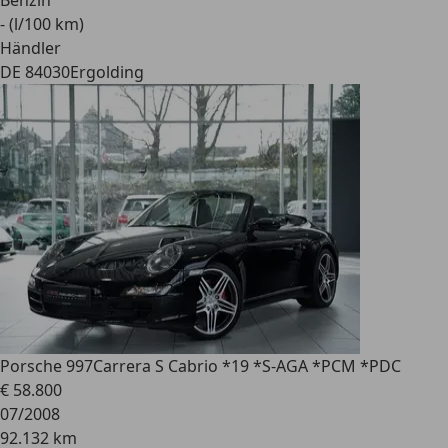
Benzin
- (l/100 km)
Händler
DE 84030
Ergolding
Porsche 997
Carrera S Cabrio *19 *S-AGA *PCM *PDC
€ 58.800
07/2008
92.132 km