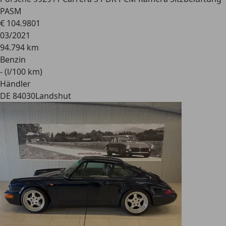
PASM
€ 104.980
1
03/2021
94.794 km
Benzin
- (l/100 km)
Händler
DE 84030
Landshut