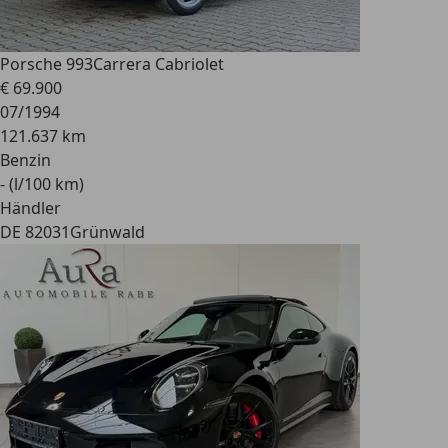
Porsche 993
Carrera Cabriolet
€ 69.900
07/1994
121.637 km
Benzin
- (l/100 km)
Händler
DE 82031
Grünwald