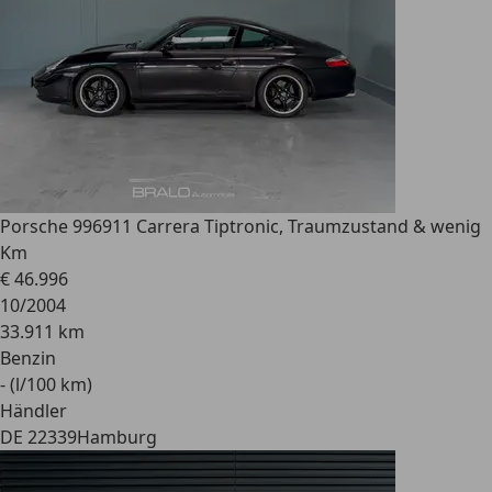
Porsche 996
911 Carrera Tiptronic, Traumzustand & wenig
Km
€ 46.996
10/2004
33.911 km
Benzin
- (l/100 km)
Händler
DE 22339
Hamburg