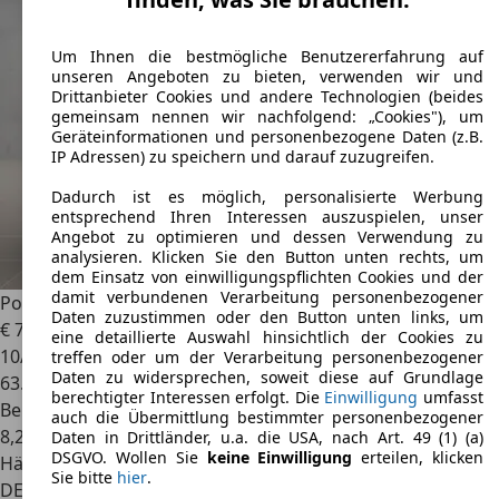
Um Ihnen die bestmögliche Benutzererfahrung auf
unseren Angeboten zu bieten, verwenden wir und
Drittanbieter Cookies und andere Technologien (beides
gemeinsam nennen wir nachfolgend: „Cookies"), um
Geräteinformationen und personenbezogene Daten (z.B.
IP Adressen) zu speichern und darauf zuzugreifen.
Dadurch ist es möglich, personalisierte Werbung
entsprechend Ihren Interessen auszuspielen, unser
Angebot zu optimieren und dessen Verwendung zu
analysieren. Klicken Sie den Button unten rechts, um
dem Einsatz von einwilligungspflichten Cookies und der
damit verbundenen Verarbeitung personenbezogener
Porsche 991
Carrera Deutsch S.Dach SpAbgas Parkassist
Daten zuzustimmen oder den Button unten links, um
€ 79.991
eine detaillierte Auswahl hinsichtlich der Cookies zu
10/2012
treffen oder um der Verarbeitung personenbezogener
Daten zu widersprechen, soweit diese auf Grundlage
63.198 km
berechtigter Interessen erfolgt. Die
Einwilligung
umfasst
Benzin
auch die Übermittlung bestimmter personenbezogener
8,2 l/100 km (komb.)
Daten in Drittländer, u.a. die USA, nach Art. 49 (1) (a)
DSGVO. Wollen Sie
keine Einwilligung
erteilen, klicken
Händler
Sie bitte
hier
.
DE 41564
Kaarst (bei Düsseldorf)