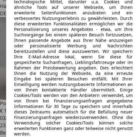
technologische Mittel, darunter u.a. Cookies und
Händler
ähnliche Tools auf unserer Webseite, um Ihnen
erweiterte Seitenfunktionen anzubieten und ein
DE 81829
München
verbessertes Nutzungserlebnis zu gewährleisten. Durch
diese erweiterten Funktionalitäten ermöglichen wir die
Personalisierung unseres Angebotes - etwa, um Ihre
Suchvorgänge bei einem späteren Besuch fortzusetzen,
Ihnen passende Angebote aus Ihrer Nähe anzuzeigen
oder personalisierte Werbung und Nachrichten
bereitzustellen und diese auszuwerten. Wir speichern
Ihre E-Mail-Adresse lokal, wenn Sie diese für
gespeicherte Suchanfragen, Lieblingsfahrzeuge oder im
Rahmen der Preisbewertung angeben. Dies erleichtert
Ihnen die Nutzung der Webseite, da eine erneute
Eingabe bei späteren Besuchen entfällt. Mit Ihrer
Einwilligung werden nutzungsbasierte Informationen an
von Ihnen kontaktierte Händler übermittelt. Einige
Cookies/Tools werden von den Anbietern verwendet, um
von Ihnen bei Finanzierungsanfragen angegebene
Porsche 911
Carrera S Cabriolet BOSE SportAbgas
Informationen für 30 Tage zu speichern und innerhalb
€ 123.992
dieses Zeitraums automatisch für die Befüllung neuer
Finanzierungsanfragen wiederzuverwenden. Ohne die
03/2022
Verwendung solcher Cookies/Tools können solche
23.722 km
erweiterten Funktionen ganz oder teilweise nicht genutzt
Benzin
werden.