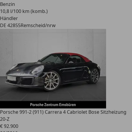
Benzin
10,8 l/100 km (komb.)
Händler
DE 42855
Remscheid/nrw
Porsche 991
-2 (911) Carrera 4 Cabriolet Bose Sitzheizung
20-Z
€ 92.900