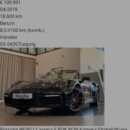
€ 109.991
04/2018
18.600 km
Benzin
8,5 l/100 km (komb.)
Händler
DE 04357
Leipzig
Porsche 992
911 Carrera S PDK PCM Kamera Sitzbelüftung