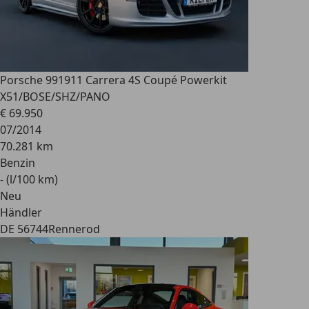
Porsche 991
911 Carrera 4S Coupé Powerkit
X51/BOSE/SHZ/PANO
€ 69.950
07/2014
70.281 km
Benzin
- (l/100 km)
Neu
Händler
DE 56744
Rennerod