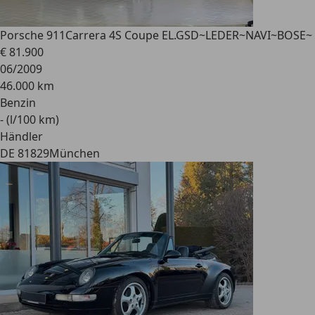
Porsche 911
Carrera 4S Coupe EL.GSD~LEDER~NAVI~BOSE~
€ 81.900
06/2009
46.000 km
Benzin
- (l/100 km)
Händler
DE 81829
München