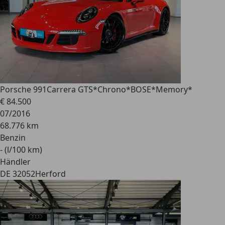
Porsche 991
Carrera GTS*Chrono*BOSE*Memory*
€ 84.500
07/2016
68.776 km
Benzin
- (l/100 km)
Händler
DE 32052
Herford