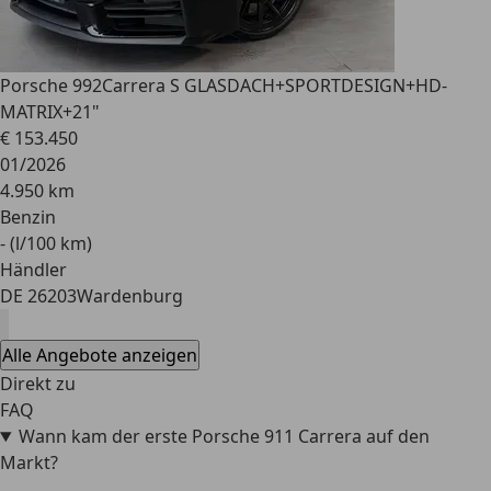
Porsche 992
Carrera S GLASDACH+SPORTDESIGN+HD-
MATRIX+21"
€ 153.450
01/2026
4.950 km
Benzin
- (l/100 km)
Händler
DE 26203
Wardenburg
Alle Angebote anzeigen
Direkt zu
FAQ
Wann kam der erste Porsche 911 Carrera auf den
Markt?