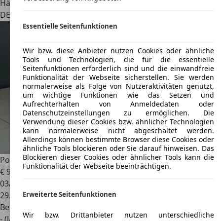
Händler
DE 49078
Osnabrück
Essentielle Seitenfunktionen
Wir bzw. diese Anbieter nutzen Cookies oder ähnliche
Tools und Technologien, die für die essentielle
Seitenfunktionen erforderlich sind und die einwandfreie
Funktionalität der Webseite sicherstellen. Sie werden
normalerweise als Folge von Nutzeraktivitäten genutzt,
um wichtige Funktionen wie das Setzen und
Aufrechterhalten von Anmeldedaten oder
Datenschutzeinstellungen zu ermöglichen. Die
Verwendung dieser Cookies bzw. ähnlicher Technologien
kann normalerweise nicht abgeschaltet werden.
Allerdings können bestimmte Browser diese Cookies oder
ähnliche Tools blockieren oder Sie darauf hinweisen. Das
Blockieren dieser Cookies oder ähnlicher Tools kann die
Porsche 991
Carrera S PDK Vollleder Orig. 29`KM Deutsch
Funktionalität der Webseite beeinträchtigen.
€ 92.800
03/2013
29.800 km
Erweiterte Seitenfunktionen
Benzin
Wir bzw. Drittanbieter nutzen unterschiedliche
- (l/100 km)