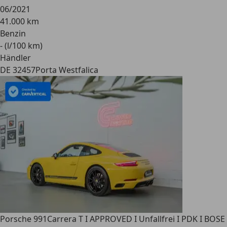
06/2021
41.000 km
Benzin
- (l/100 km)
Händler
DE 32457
Porta Westfalica
Porsche 991
Carrera T I APPROVED I Unfallfrei I PDK I BOSE