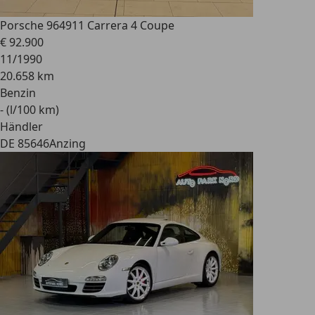
Porsche 964
911 Carrera 4 Coupe
€ 92.900
11/1990
20.658 km
Benzin
- (l/100 km)
Händler
DE 85646
Anzing