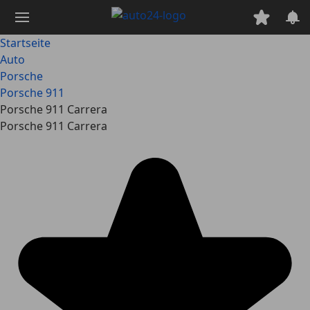
Zum
Hauptinhalt
springen
Startseite
Auto
Porsche
Porsche 911
Porsche 911 Carrera
Porsche 911 Carrera