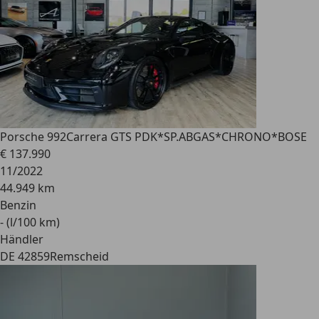
Porsche 992
Carrera GTS PDK*SP.ABGAS*CHRONO*BOSE
€ 137.990
11/2022
44.949 km
Benzin
- (l/100 km)
Händler
DE 42859
Remscheid