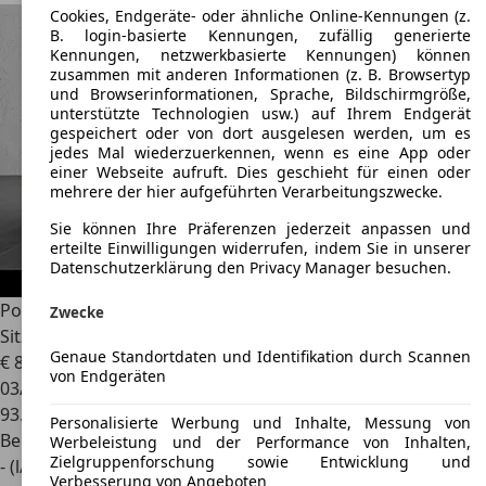
Cookies, Endgeräte- oder ähnliche Online-Kennungen (z.
B. login-basierte Kennungen, zufällig generierte
Kennungen, netzwerkbasierte Kennungen) können
zusammen mit anderen Informationen (z. B. Browsertyp
und Browserinformationen, Sprache, Bildschirmgröße,
unterstützte Technologien usw.) auf Ihrem Endgerät
gespeichert oder von dort ausgelesen werden, um es
jedes Mal wiederzuerkennen, wenn es eine App oder
einer Webseite aufruft. Dies geschieht für einen oder
mehrere der hier aufgeführten Verarbeitungszwecke.
Sie können Ihre Präferenzen jederzeit anpassen und
erteilte Einwilligungen widerrufen, indem Sie in unserer
Datenschutzerklärung den Privacy Manager besuchen.
Porsche 991
-1 (911) Carrera S Schiebedach Tempostat
Zwecke
Sitzheizu
Genaue Standortdaten und Identifikation durch Scannen
€ 87.800
von Endgeräten
03/2014
93.250 km
Personalisierte Werbung und Inhalte, Messung von
Benzin
Werbeleistung und der Performance von Inhalten,
Zielgruppenforschung sowie Entwicklung und
- (l/100 km)
Verbesserung von Angeboten