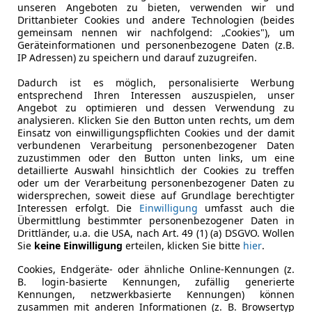
unseren Angeboten zu bieten, verwenden wir und
Drittanbieter Cookies und andere Technologien (beides
eichzeitig den nötigen Stauraum. Die Sicht ist durch die H
gemeinsam nennen wir nachfolgend: „Cookies"), um
aren dritten Sitzreihe anpassungsfähig. Dafür ist die Sich
Geräteinformationen und personenbezogene Daten (z.B.
giere eng.
IP Adressen) zu speichern und darauf zuzugreifen.
tieren und werden daher häufig für Großfamilien oder Ver
Dadurch ist es möglich, personalisierte Werbung
ihrer Breite und Höhe eher unwending und gerade bei beeng
entsprechend Ihren Interessen auszuspielen, unser
Angebot zu optimieren und dessen Verwendung zu
analysieren. Klicken Sie den Button unten rechts, um dem
sind oft besser für den Stadtverkehr geeignet und bieten 
Einsatz von einwilligungspflichten Cookies und der damit
ion zufrieden sein. Die Fahrzeuge fokussieren den Nutzen u
verbundenen Verarbeitung personenbezogener Daten
zuzustimmen oder den Button unten links, um eine
detaillierte Auswahl hinsichtlich der Cookies zu treffen
oder um der Verarbeitung personenbezogener Daten zu
widersprechen, soweit diese auf Grundlage berechtigter
t, merkt schnell, dass Komfort einer der wichtigsten Aspe
Interessen erfolgt. Die
Einwilligung
umfasst auch die
Übermittlung bestimmter personenbezogener Daten in
ortabler Siebensitzer sorgt dafür, dass es auch bei langen St
Drittländer, u.a. die USA, nach Art. 49 (1) (a) DSGVO. Wollen
Sie
keine Einwilligung
erteilen, klicken Sie bitte
hier
.
Cookies, Endgeräte- oder ähnliche Online-Kennungen (z.
B. login-basierte Kennungen, zufällig generierte
Kennungen, netzwerkbasierte Kennungen) können
zusammen mit anderen Informationen (z. B. Browsertyp