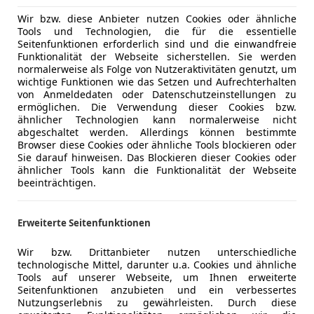
Wir bzw. diese Anbieter nutzen Cookies oder ähnliche
Tools und Technologien, die für die essentielle
Seitenfunktionen erforderlich sind und die einwandfreie
Funktionalität der Webseite sicherstellen. Sie werden
normalerweise als Folge von Nutzeraktivitäten genutzt, um
wichtige Funktionen wie das Setzen und Aufrechterhalten
von Anmeldedaten oder Datenschutzeinstellungen zu
z V-Klasse
. Auch wenn sie preislich recht hoch angesetzt is
ermöglichen. Die Verwendung dieser Cookies bzw.
bringen den Komfort auf ein neues Level. Dank der Geräu
ähnlicher Technologien kann normalerweise nicht
und die Mehrzonen-Klimaautomatik runden das ganze perfekt
abgeschaltet werden. Allerdings können bestimmte
Browser diese Cookies oder ähnliche Tools blockieren oder
Sie darauf hinweisen. Das Blockieren dieser Cookies oder
geot 5008
. Er bietet drei Sitzreihen, auf denen sogar Erw
ähnlicher Tools kann die Funktionalität der Webseite
 an mehr Volumen gewinnt. Die
modernen Materialien tr
beeinträchtigen.
ergonomischen Sitze ist das Fahrgefühl für alle Passagie
 dem Panorama-Ausstell- /Schiebedach kann das Modell zu
Erweiterte Seitenfunktionen
 auf die Sicherheit des Fahrzeugs legen. Diese bezieht si
Wir bzw. Drittanbieter nutzen unterschiedliche
technologische Mittel, darunter u.a. Cookies und ähnliche
Tools auf unserer Webseite, um Ihnen erweiterte
Seitenfunktionen anzubieten und ein verbessertes
Nutzungserlebnis zu gewährleisten. Durch diese