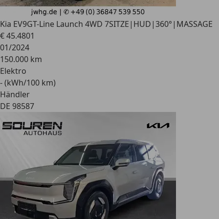
Kia EV9
GT-Line Launch 4WD 7SITZE|HUD|360°|MASSAGE
€ 45.480
1
01/2024
150.000 km
Elektro
- (kWh/100 km)
Händler
DE 98587