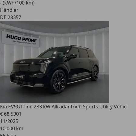
- (kWh/100 km)
Händler
DE 28357
Kia EV9
GT-line 283 kW Allradantrieb Sports Utility Vehicl
€ 68.590
1
11/2025
10.000 km
Elektro