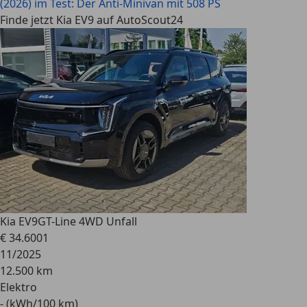
(2026) im Test: Der Anti-Minivan mit 508 PS
Finde jetzt Kia EV9 auf AutoScout24
Kia EV9
GT-Line 4WD Unfall
€ 34.600
1
11/2025
12.500 km
Elektro
- (kWh/100 km)