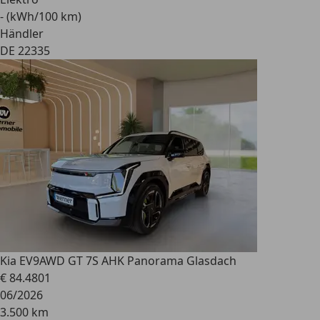
- (kWh/100 km)
Händler
DE 22335
Kia EV9
AWD GT 7S AHK Panorama Glasdach
€ 84.480
1
06/2026
3.500 km