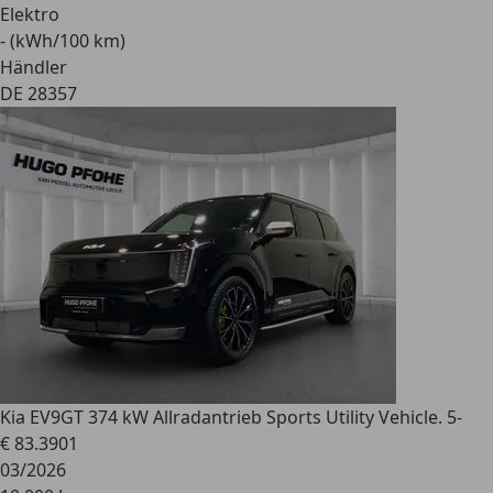
Elektro
- (kWh/100 km)
Händler
DE 28357
Kia EV9
GT 374 kW Allradantrieb Sports Utility Vehicle. 5-
€ 83.390
1
03/2026