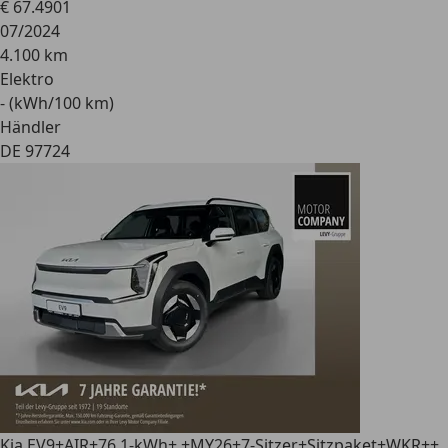
€ 67.490
1
07/2024
4.100 km
Elektro
- (kWh/100 km)
Händler
DE 97724
Kia EV9
+AIR+76,1-kWh+ +MY26+7-Sitzer+Sitzpaket+WKR++