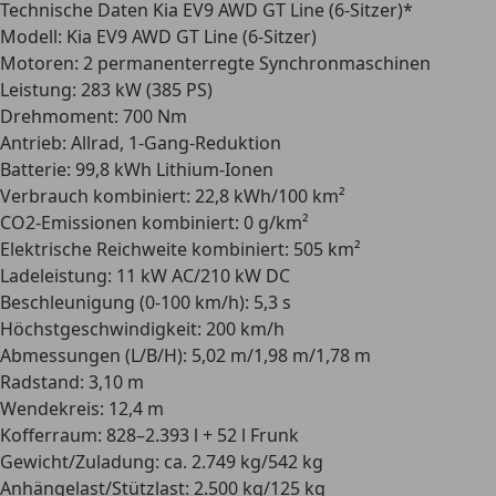
Technische Daten Kia EV9 AWD GT Line (6-Sitzer)*
Modell:
Kia EV9 AWD GT Line (6-Sitzer)
Motoren:
2 permanenterregte Synchronmaschinen
Leistung:
283 kW (385 PS)
Drehmoment:
700 Nm
Antrieb:
Allrad, 1-Gang-Reduktion
Batterie:
99,8 kWh Lithium-Ionen
Verbrauch kombiniert:
22,8 kWh/100 km²
CO2-Emissionen kombiniert:
0 g/km²
Elektrische Reichweite kombiniert:
505 km²
Ladeleistung:
11 kW AC/210 kW DC
Beschleunigung (0-100 km/h):
5,3 s
Höchstgeschwindigkeit:
200 km/h
Abmessungen (L/B/H):
5,02 m/1,98 m/1,78 m
Radstand:
3,10 m
Wendekreis:
12,4 m
Kofferraum:
828–2.393 l + 52 l Frunk
Gewicht/Zuladung:
ca. 2.749 kg/542 kg
Anhängelast/Stützlast:
2.500 kg/125 kg