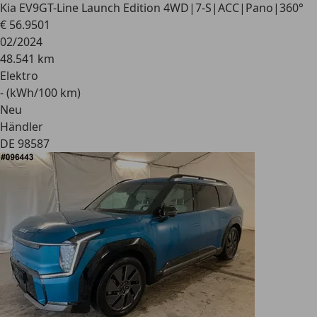
Kia EV9
GT-Line Launch Edition 4WD|7-S|ACC|Pano|360°
€ 56.950
1
02/2024
48.541 km
Elektro
- (kWh/100 km)
Neu
Händler
DE 98587