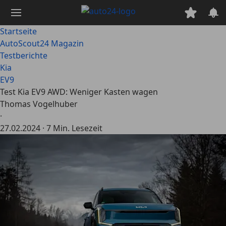
Zum
Hauptinhalt
springen
Startseite
AutoScout24 Magazin
Testberichte
Kia
EV9
Test Kia EV9 AWD: Weniger Kasten wagen
Thomas Vogelhuber
·
27.02.2024
·
7 Min. Lesezeit