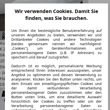
Wir verwenden Cookies. Damit Sie
finden, was Sie brauchen.
Um Ihnen die bestmögliche Benutzererfahrung auf
unseren Angeboten zu bieten, verwenden wir und
Drittanbieter Cookies und andere Technologien
Kia Niro
65kWh GRA*ACC*SHZ*RFK
(beides gemeinsam nennen wir nachfolgend:
„Cookies"), um Geräteinformationen und
€ 29.080
1
personenbezogene Daten (z.B. IP Adressen) zu
04/2026
speichern und darauf zuzugreifen.
20 km
Dadurch ist es möglich, personalisierte Werbung
Elektro
entsprechend Ihren Interessen auszuspielen, unser
- (kWh/100 km)
Angebot zu optimieren und dessen Verwendung zu
Händler
analysieren. Klicken Sie den Button unten rechts, um
dem Einsatz von einwilligungspflichten Cookies und
DE 27628
der damit verbundenen Verarbeitung
personenbezogener Daten zuzustimmen oder den
Button unten links, um eine detaillierte Auswahl
hinsichtlich der Cookies zu treffen oder um der
Verarbeitung personenbezogener Daten zu