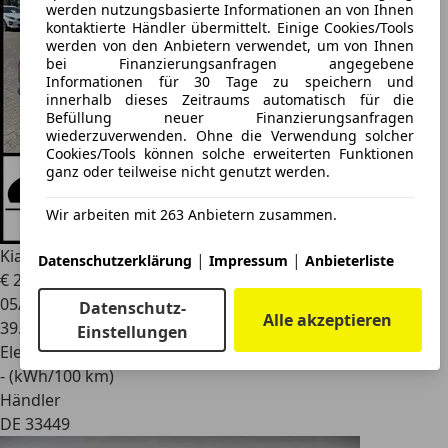
werden nutzungsbasierte Informationen an von Ihnen
kontaktierte Händler übermittelt. Einige Cookies/Tools
werden von den Anbietern verwendet, um von Ihnen
bei Finanzierungsanfragen angegebene
Informationen für 30 Tage zu speichern und
innerhalb dieses Zeitraums automatisch für die
Befüllung neuer Finanzierungsanfragen
wiederzuverwenden. Ohne die Verwendung solcher
Cookies/Tools können solche erweiterten Funktionen
ganz oder teilweise nicht genutzt werden.
Wir arbeiten mit 263 Anbietern zusammen.
Kia Niro
E 204 VISION 3PH LED Carplay AHK Klima Navi
|
|
Datenschutzerklärung
Impressum
Anbieterliste
€ 24.850
1
05/2022
Datenschutz-
Alle akzeptieren
39.310 km
Einstellungen
Elektro
- (kWh/100 km)
Händler
DE 33449