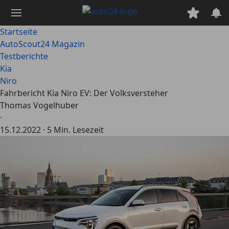
Zum
Hauptinhalt
springen
Startseite
AutoScout24 Magazin
Testberichte
Kia
Niro
Fahrbericht Kia Niro EV: Der Volksversteher
Thomas Vogelhuber
·
15.12.2022
·
5 Min. Lesezeit