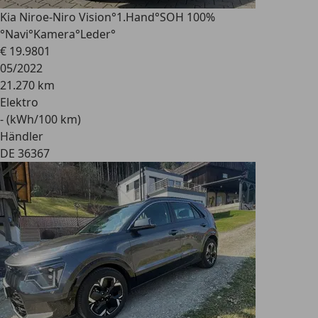
Kia Niro
e-Niro Vision°1.Hand°SOH 100%
°Navi°Kamera°Leder°
€ 19.980
1
05/2022
21.270 km
Elektro
- (kWh/100 km)
Händler
DE 36367