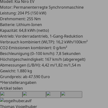
Modell
: Kia Niro EV
Motor
: Permanenterregte Synchronmaschine
Leistung
: 204 PS (150 kW)
Drehmoment
: 255 Nm
Batterie
: Lithium-Ionen
Kapazität
: 64,8 kWh (netto)
Antrieb
: Vorderradantrieb, 1-Gang-Reduktion
Verbrauch kombiniert (WLTP)
: 16,2 kWh/100km²
CO2-Emissionen kombiniert
: 0 g/km²
Beschleunigung (0–100 km/h)
: 7,8 Sekunden
Höchstgeschwindigkeit
: 167 km/h (abgeregelt)
Abmessungen (L/B/H)
: 4,42 m/1,82 m/1,54 m
Gewicht
: 1.880 kg
Grundpreis
: ab 47.590 Euro
*Herstellerangaben
Artikel teilen
Thomas Vogelhuber