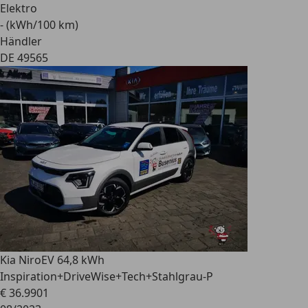
Elektro
- (kWh/100 km)
Händler
DE 49565
Kia Niro
EV 64,8 kWh
Inspiration+DriveWise+Tech+Stahlgrau-P
€ 36.990
1