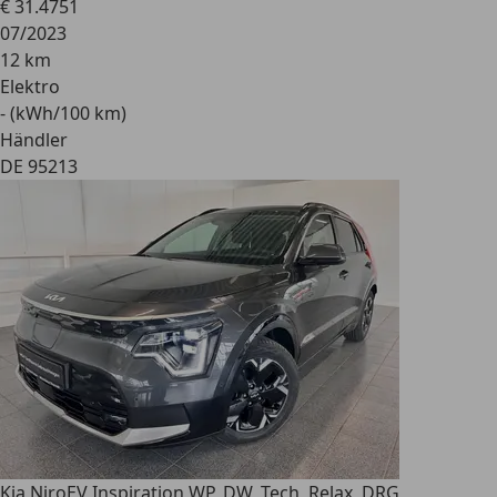
€ 31.475
1
07/2023
12 km
Elektro
- (kWh/100 km)
Händler
DE 95213
Kia Niro
EV Inspiration WP, DW, Tech, Relax, DRG