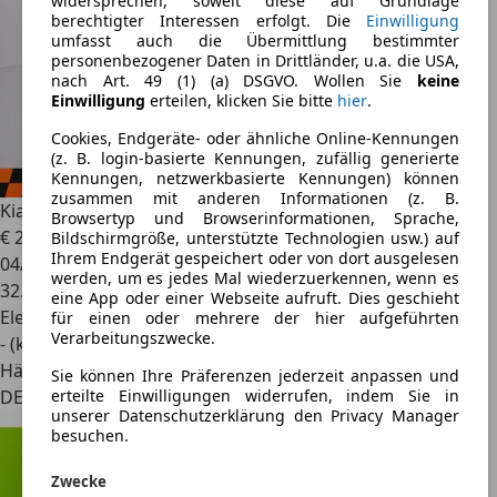
widersprechen, soweit diese auf Grundlage
berechtigter Interessen erfolgt. Die
Einwilligung
umfasst auch die Übermittlung bestimmter
personenbezogener Daten in Drittländer, u.a. die USA,
nach Art. 49 (1) (a) DSGVO. Wollen Sie
keine
Einwilligung
erteilen, klicken Sie bitte
hier
.
Cookies, Endgeräte- oder ähnliche Online-Kennungen
(z. B. login-basierte Kennungen, zufällig generierte
Kennungen, netzwerkbasierte Kennungen) können
zusammen mit anderen Informationen (z. B.
Kia Niro
EV Inspiration 64 kWh Kamera/ACC/WPU/Pano
Browsertyp und Browserinformationen, Sprache,
€ 27.627
1
Bildschirmgröße, unterstützte Technologien usw.) auf
Ihrem Endgerät gespeichert oder von dort ausgelesen
04/2024
werden, um es jedes Mal wiederzuerkennen, wenn es
32.015 km
eine App oder einer Webseite aufruft. Dies geschieht
Elektro
für einen oder mehrere der hier aufgeführten
Verarbeitungszwecke.
- (kWh/100 km)
Händler
Sie können Ihre Präferenzen jederzeit anpassen und
DE 84030
erteilte Einwilligungen widerrufen, indem Sie in
unserer Datenschutzerklärung den Privacy Manager
besuchen.
Zwecke