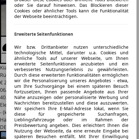
oder Sie darauf hinweisen. Das Blockieren dieser
Cookies oder ähnlicher Tools kann die Funktionalität
der Webseite beeinträchtigen.
Erweiterte Seitenfunktionen
Wir bzw. Drittanbieter nutzen unterschiedliche
technologische Mittel, darunter u.a. Cookies und
ähnliche Tools auf unserer Webseite, um Ihnen
erweiterte Seitenfunktionen anzubieten und ein
Kia Niro
204 VISION 3PH LED DAB+ Klima Navi
verbessertes Nutzungserlebnis zu gewährleisten.
Rückfahrkamera
Durch diese erweiterten Funktionalitäten ermöglichen
wir die Personalisierung unseres Angebotes - etwa,
€ 23.850
1
um Ihre Suchvorgänge bei einem späteren Besuch
06/2022
fortzusetzen, Ihnen passende Angebote aus Ihrer
40.549 km
Nähe anzuzeigen oder personalisierte Werbung und
Nachrichten bereitzustellen und diese auszuwerten.
Elektro
Wir speichern Ihre E-Mail-Adresse lokal, wenn Sie
- (kWh/100 km)
diese für gespeicherte Suchanfragen,
Händler
Lieblingsfahrzeuge oder im Rahmen der
Preisbewertung angeben. Dies erleichtert Ihnen die
DE 33449
Nutzung der Webseite, da eine erneute Eingabe bei
späteren Besuchen entfällt. Mit Ihrer Einwilligung