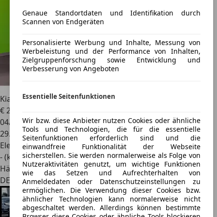
Genaue Standortdaten und Identifikation durch
Scannen von Endgeräten
Personalisierte Werbung und Inhalte, Messung von
Werbeleistung und der Performance von Inhalten,
Zielgruppenforschung sowie Entwicklung und
Verbesserung von Angeboten
Essentielle Seitenfunktionen
Kia Niro
e-Niro Edition 7+LED+KAMERA+CARPLAY+PDC
€ 24.960
1
Wir bzw. diese Anbieter nutzen Cookies oder ähnliche
04/2023
Tools und Technologien, die für die essentielle
29.387 km
Seitenfunktionen erforderlich sind und die
Elektro
einwandfreie Funktionalität der Webseite
sicherstellen. Sie werden normalerweise als Folge von
- (kWh/100 km)
Nutzeraktivitäten genutzt, um wichtige Funktionen
Händler
wie das Setzen und Aufrechterhalten von
DE 22529
Anmeldedaten oder Datenschutzeinstellungen zu
ermöglichen. Die Verwendung dieser Cookies bzw.
ähnlicher Technologien kann normalerweise nicht
abgeschaltet werden. Allerdings können bestimmte
Browser diese Cookies oder ähnliche Tools blockieren