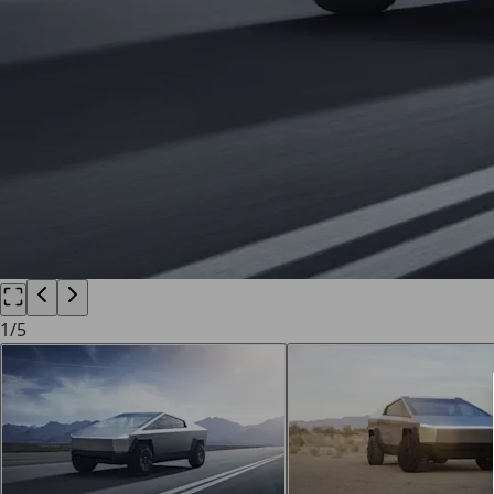
1
/
5