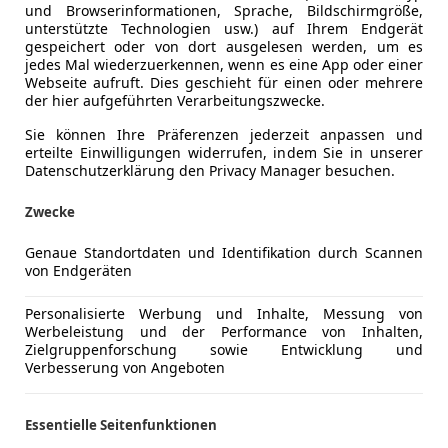
und Browserinformationen, Sprache, Bildschirmgröße,
unterstützte Technologien usw.) auf Ihrem Endgerät
gespeichert oder von dort ausgelesen werden, um es
jedes Mal wiederzuerkennen, wenn es eine App oder einer
Webseite aufruft. Dies geschieht für einen oder mehrere
der hier aufgeführten Verarbeitungszwecke.
hrittliche Technologie
. Unter diesem Fahrzeugsegment fi
r Länge von über fünf Metern, bieten erhöhte Sitzposition, A
Sie können Ihre Präferenzen jederzeit anpassen und
ei Verbrennermotoren, einem geräumigen Kofferraum und ste
erteilte Einwilligungen widerrufen, indem Sie in unserer
Datenschutzerklärung den Privacy Manager besuchen.
uch bei Luxus-Liebhabern bekannt.
rzeugt trotz des elektrischen Antriebs mit hoher Reichweit
Zwecke
nem modularen Aufbau und diversen Batterie-Optionen. Das 
Genaue Standortdaten und Identifikation durch Scannen
von Endgeräten
schienen
. Vans von Marken wie VW oder Ford gelten als ec
ber bis zu sieben Sitze auf drei Sitzreihen. Er ist bekannt 
Personalisierte Werbung und Inhalte, Messung von
Werbeleistung und der Performance von Inhalten,
ilität. Er gilt als besonders robust und flexibel, verfügt üb
Zielgruppenforschung sowie Entwicklung und
Verbesserung von Angeboten
em preiswerten, aber praktischen Kleinbus sind, sowie Unte
Essentielle Seitenfunktionen
agen und Pick-Ups stehen für Leistungsfähigkeit, Vielseiti