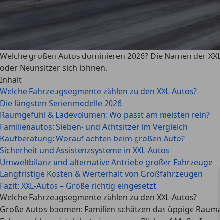
Welche großen Autos dominieren 2026? Die Namen der XXL-
oder Neunsitzer sich lohnen.
Inhalt
Welche Fahrzeugsegmente zählen zu den XXL-Autos?
Die längsten Serienmodelle 2026
Raumgefühl & Ladevolumen: Wo passt am meisten rein?
Familienautos: Sieben- und Achtsitzer im Vergleich
Kaufberatung: Worauf achten beim großen Auto?
Sicherheit und Assistenzsysteme in XXL-Autos
Umweltbilanz und alternative Antriebe großer Fahrzeuge
Langfristige Kosten & Werterhalt von Großfahrzeugen
Fazit: XXL-Autos – Größe richtig eingesetzt
Welche Fahrzeugsegmente zählen zu den XXL-Autos?
Große Autos boomen:
Familien schätzen das üppige Rauma