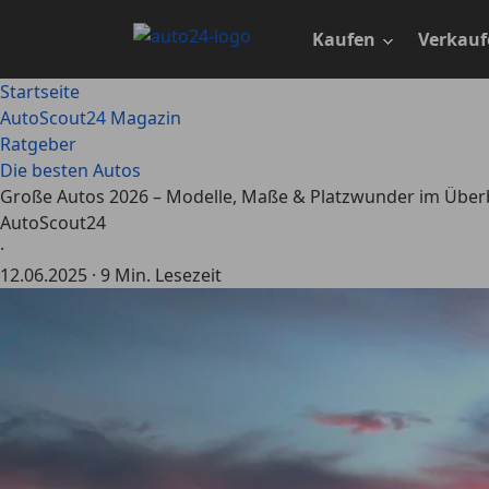
Zum
Hauptinhalt
Kaufen
Verkauf
springen
Startseite
AutoScout24 Magazin
Ratgeber
Die besten Autos
Große Autos 2026 – Modelle, Maße & Platzwunder im Überb
AutoScout24
·
12.06.2025
·
9 Min. Lesezeit