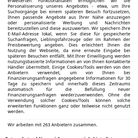
erweiterten Funktionalitäten ermöglichen wir die
Personalisierung unseres Angebotes - etwa, um Ihre
Suchvorgänge bei einem späteren Besuch fortzusetzen,
Ihnen passende Angebote aus Ihrer Nähe anzuzeigen
oder personalisierte Werbung und Nachrichten
bereitzustellen und diese auszuwerten. Wir speichern Ihre
E-Mail-Adresse lokal, wenn Sie diese für gespeicherte
Suchanfragen, Lieblingsfahrzeuge oder im Rahmen der
Preisbewertung angeben. Dies erleichtert Ihnen die
Nutzung der Webseite, da eine erneute Eingabe bei
späteren Besuchen entfällt. Mit Ihrer Einwilligung werden
nutzungsbasierte Informationen an von Ihnen kontaktierte
Händler übermittelt. Einige Cookies/Tools werden von den
Anbietern verwendet, um von Ihnen bei
Finanzierungsanfragen angegebene Informationen für 30
Tage zu speichern und innerhalb dieses Zeitraums
automatisch für die Befüllung neuer
dewagen auf dem Markt
. Er punktet mit starker Geländetau
Finanzierungsanfragen wiederzuverwenden. Ohne die
Verwendung solcher Cookies/Tools können solche
rt setzt, findet in diesem Achtsitzer das passende Fahrze
erweiterten Funktionen ganz oder teilweise nicht genutzt
xtreme Geländeleistung benötigt. Der Raptor ist ein Pick-Up
werden.
tarkes und robustes Offroad-Fahrzeug
, das für anspruchsvo
Wir arbeiten mit 263 Anbietern zusammen.
nn es um den
Komfort und die Beinfreiheit für Passagiere,
den und Fahrgästen spielt die Länge eine zentrale Rolle. 