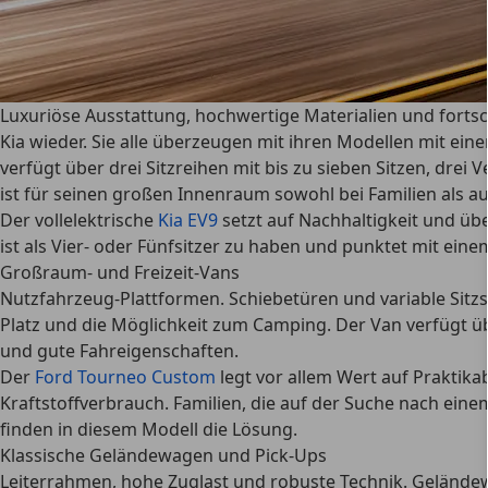
Luxuriöse Ausstattung, hochwertige Materialien und fortsc
Kia wieder. Sie alle überzeugen mit ihren Modellen mit eine
verfügt über drei Sitzreihen mit bis zu sieben Sitzen, dr
ist für seinen großen Innenraum sowohl bei Familien als a
Der vollelektrische
Kia EV9
setzt auf
Nachhaltigkeit und übe
ist als Vier- oder Fünfsitzer zu haben und punktet mit ei
Großraum- und Freizeit-Vans
Nutzfahrzeug-Plattformen. Schiebetüren und variable Sitz
Platz und die Möglichkeit zum Camping
. Der Van verfügt ü
und gute Fahreigenschaften.
Der
Ford Tourneo Custom
legt vor allem Wert auf Praktikab
Kraftstoffverbrauch.
Familien, die auf der Suche nach ein
finden in diesem Modell die Lösung.
Klassische Geländewagen und Pick-Ups
Leiterrahmen, hohe Zuglast und robuste Technik
. Geländew