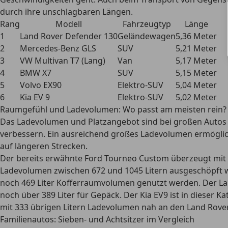
durch ihre unschlagbaren Längen.
Rang
Modell
Fahrzeugtyp
Länge
1
Land Rover Defender 130
Geländewagen
5,36 Meter
2
Mercedes-Benz GLS
SUV
5,21 Meter
3
VW Multivan T7 (Lang)
Van
5,17 Meter
4
BMW X7
SUV
5,15 Meter
5
Volvo EX90
Elektro-SUV
5,04 Meter
6
Kia EV 9
Elektro-SUV
5,02 Meter
Raumgefühl und Ladevolumen: Wo passt am meisten rein?
Das Ladevolumen und Platzangebot sind bei großen Autos
verbessern. Ein ausreichend großes Ladevolumen ermöglic
auf längeren Strecken.
Der bereits erwähnte
Ford Tourneo Custom überzeugt mit 
Ladevolumen zwischen 672 und 1045 Litern ausgeschöpft 
noch 469 Liter Kofferraumvolumen genutzt werden. Der
La
noch über 389 Liter für Gepäck. Der
Kia EV9 ist in dieser 
mit 333 übrigen Litern Ladevolumen nah an den Land Rove
Familienautos: Sieben- und Achtsitzer im Vergleich