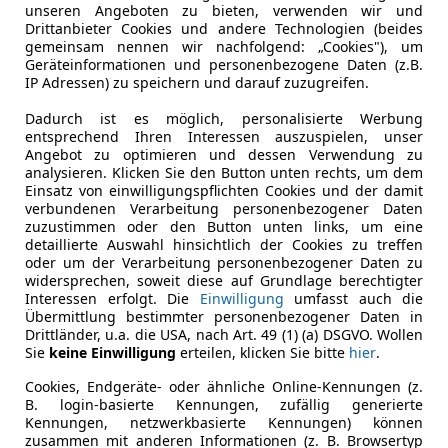
unseren Angeboten zu bieten, verwenden wir und
Drittanbieter Cookies und andere Technologien (beides
gemeinsam nennen wir nachfolgend: „Cookies"), um
Geräteinformationen und personenbezogene Daten (z.B.
IP Adressen) zu speichern und darauf zuzugreifen.
nes SUV im Portfolio. Dass sie darauf mächtig stolz sind, v
Dadurch ist es möglich, personalisierte Werbung
entsprechend Ihren Interessen auszuspielen, unser
Angebot zu optimieren und dessen Verwendung zu
analysieren. Klicken Sie den Button unten rechts, um dem
Einsatz von einwilligungspflichten Cookies und der damit
verbundenen Verarbeitung personenbezogener Daten
zuzustimmen oder den Button unten links, um eine
detaillierte Auswahl hinsichtlich der Cookies zu treffen
oder um der Verarbeitung personenbezogener Daten zu
widersprechen, soweit diese auf Grundlage berechtigter
Interessen erfolgt. Die
Einwilligung
umfasst auch die
Übermittlung bestimmter personenbezogener Daten in
Drittländer, u.a. die USA, nach Art. 49 (1) (a) DSGVO. Wollen
er spielt
Sie
keine Einwilligung
erteilen, klicken Sie bitte
hier
.
ier mit ordentlich Feuer unter dem Blech. Technisch ist die
Cookies, Endgeräte- oder ähnliche Online-Kennungen (z.
B. login-basierte Kennungen, zufällig generierte
Kennungen, netzwerkbasierte Kennungen) können
zusammen mit anderen Informationen (z. B. Browsertyp