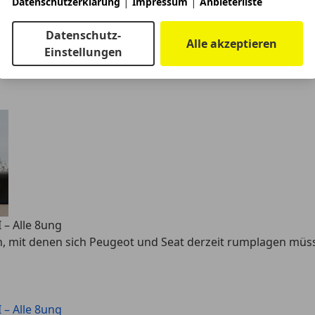
|
|
Datenschutzerklärung
Impressum
Anbieterliste
ge beraubter Fünftürer war, ist längst vorbei. Heutzutage we
Datenschutz-
Alle akzeptieren
r Coupé tituliert.
Einstellungen
I – Alle 8ung
n, mit denen sich Peugeot und Seat derzeit rumplagen müs
I – Alle 8ung