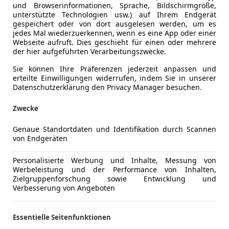
und Browserinformationen, Sprache, Bildschirmgröße,
er spielt
unterstützte Technologien usw.) auf Ihrem Endgerät
gespeichert oder von dort ausgelesen werden, um es
jedes Mal wiederzuerkennen, wenn es eine App oder einer
Webseite aufruft. Dies geschieht für einen oder mehrere
der hier aufgeführten Verarbeitungszwecke.
Sie können Ihre Präferenzen jederzeit anpassen und
erteilte Einwilligungen widerrufen, indem Sie in unserer
Datenschutzerklärung den Privacy Manager besuchen.
ce – Hohe Normalos
Zwecke
or dem Kindergarten, in der Einkaufsstraße oder in schmalen
rklich ein Hausfrauenpanzer sein?
Genaue Standortdaten und Identifikation durch Scannen
von Endgeräten
Personalisierte Werbung und Inhalte, Messung von
ce – Hohe Normalos
Werbeleistung und der Performance von Inhalten,
Zielgruppenforschung sowie Entwicklung und
Verbesserung von Angeboten
Essentielle Seitenfunktionen