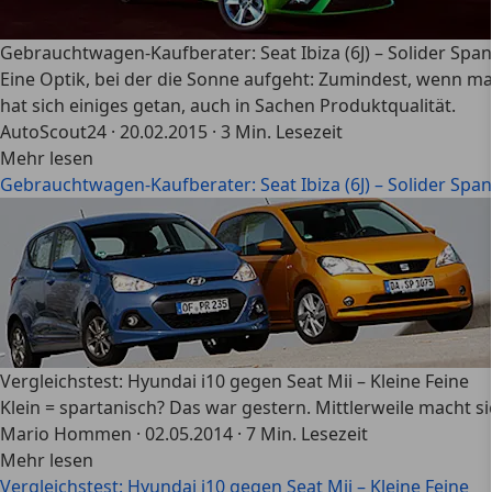
Gebrauchtwagen-Kaufberater: Seat Ibiza (6J) – Solider Span
Eine Optik, bei der die Sonne aufgeht: Zumindest, wenn man 
hat sich einiges getan, auch in Sachen Produktqualität.
AutoScout24
·
20.02.2015
·
3 Min. Lesezeit
Mehr lesen
Gebrauchtwagen-Kaufberater: Seat Ibiza (6J) – Solider Span
Vergleichstest: Hyundai i10 gegen Seat Mii – Kleine Feine
Klein = spartanisch? Das war gestern. Mittlerweile macht 
Mario Hommen
·
02.05.2014
·
7 Min. Lesezeit
Mehr lesen
Vergleichstest: Hyundai i10 gegen Seat Mii – Kleine Feine