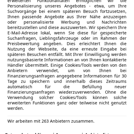
erweiterten Funktionalitäten ermöglichen wir die
Personalisierung unseres Angebotes - etwa, um Ihre
Suchvorgänge bei einem späteren Besuch fortzusetzen,
Ihnen passende Angebote aus Ihrer Nähe anzuzeigen
oder personalisierte Werbung und Nachrichten
bereitzustellen und diese auszuwerten. Wir speichern Ihre
E-Mail-Adresse lokal, wenn Sie diese für gespeicherte
Suchanfragen, Lieblingsfahrzeuge oder im Rahmen der
Preisbewertung angeben. Dies erleichtert Ihnen die
Nutzung der Webseite, da eine erneute Eingabe bei
 – Spanisches Duell
späteren Besuchen entfällt. Mit Ihrer Einwilligung werden
 französische Autobaukunst. Und das, obwohl doch beide K
nutzungsbasierte Informationen an von Ihnen kontaktierte
Händler übermittelt. Einige Cookies/Tools werden von den
Anbietern verwendet, um von Ihnen bei
Finanzierungsanfragen angegebene Informationen für 30
Tage zu speichern und innerhalb dieses Zeitraums
automatisch für die Befüllung neuer
 – Spanisches Duell
Finanzierungsanfragen wiederzuverwenden. Ohne die
Verwendung solcher Cookies/Tools können solche
erweiterten Funktionen ganz oder teilweise nicht genutzt
werden.
Wir arbeiten mit 263 Anbietern zusammen.