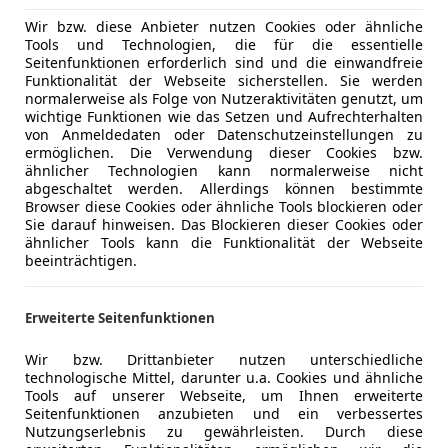
Wir bzw. diese Anbieter nutzen Cookies oder ähnliche
Tools und Technologien, die für die essentielle
ier
Seitenfunktionen erforderlich sind und die einwandfreie
eine Autofront so interpretieren darf, trägt der Seat Ibiza
Funktionalität der Webseite sicherstellen. Sie werden
normalerweise als Folge von Nutzeraktivitäten genutzt, um
wichtige Funktionen wie das Setzen und Aufrechterhalten
von Anmeldedaten oder Datenschutzeinstellungen zu
ermöglichen. Die Verwendung dieser Cookies bzw.
ier
ähnlicher Technologien kann normalerweise nicht
abgeschaltet werden. Allerdings können bestimmte
Browser diese Cookies oder ähnliche Tools blockieren oder
Sie darauf hinweisen. Das Blockieren dieser Cookies oder
ähnlicher Tools kann die Funktionalität der Webseite
beeinträchtigen.
Erweiterte Seitenfunktionen
Wir bzw. Drittanbieter nutzen unterschiedliche
sich auch im untersten Fahrzeugsegment Gediegenheit breit
technologische Mittel, darunter u.a. Cookies und ähnliche
Tools auf unserer Webseite, um Ihnen erweiterte
Seitenfunktionen anzubieten und ein verbessertes
Nutzungserlebnis zu gewährleisten. Durch diese