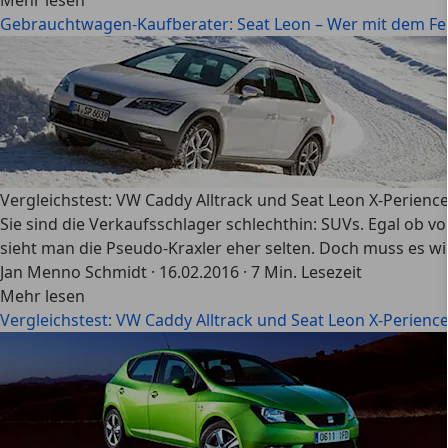
Mehr lesen
Gebrauchtwagen-Kaufberater: Seat Leon – Wer mit dem Feu
Vergleichstest: VW Caddy Alltrack und Seat Leon X-Perien
Sie sind die Verkaufsschlager schlechthin: SUVs. Egal ob v
sieht man die Pseudo-Kraxler eher selten. Doch muss es wi
Jan Menno Schmidt
·
16.02.2016
·
7 Min. Lesezeit
Mehr lesen
Vergleichstest: VW Caddy Alltrack und Seat Leon X-Perien