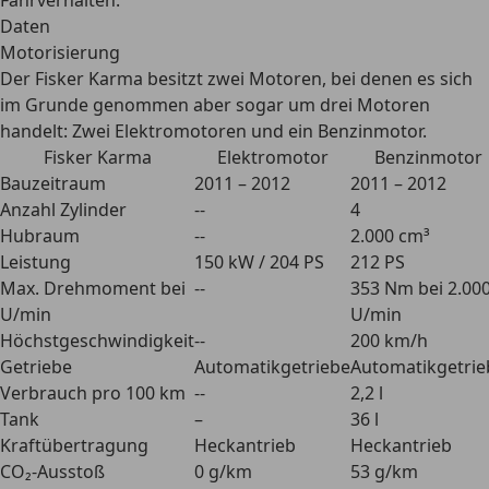
Fahrverhalten.
Daten
Motorisierung
Der Fisker Karma besitzt zwei Motoren, bei denen es sich
im Grunde genommen aber sogar um drei Motoren
handelt: Zwei Elektromotoren und ein Benzinmotor.
Fisker Karma
Elektromotor
Benzinmotor
Bauzeitraum
2011 – 2012
2011 – 2012
Anzahl Zylinder
--
4
Hubraum
--
2.000 cm³
Leistung
150 kW / 204 PS
212 PS
Max. Drehmoment bei
--
353 Nm bei 2.00
U/min
U/min
Höchstgeschwindigkeit
--
200 km/h
Getriebe
Automatikgetriebe
Automatikgetrie
Verbrauch pro 100 km
--
2,2 l
Tank
–
36 l
Kraftübertragung
Heckantrieb
Heckantrieb
CO₂-Ausstoß
0 g/km
53 g/km