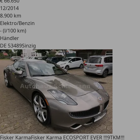
€ 66.650
12/2014
8.900 km
Elektro/Benzin
- (l/100 km)
Händler
DE 53489
Sinzig
Fisker Karma
Fisker Karma ECOSPORT EVER !!!9TKM!!!