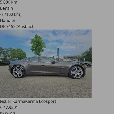
5.000 km
Benzin
- (l/100 km)
Händler
DE 91522
Ansbach
Fisker Karma
Karma Ecosport
€ 47.950
1
05/2012