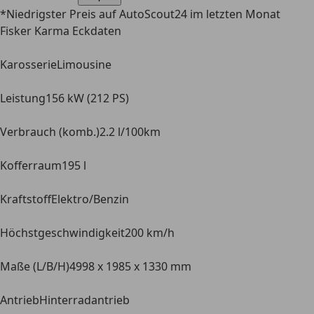
*Niedrigster Preis auf AutoScout24 im letzten Monat
Fisker Karma Eckdaten
Karosserie
Limousine
Leistung
156 kW (212 PS)
Verbrauch (komb.)
2.2 l/100km
Kofferraum
195 l
Kraftstoff
Elektro/Benzin
Höchstgeschwindigkeit
200 km/h
Maße (L/B/H)
4998 x 1985 x 1330 mm
Antrieb
Hinterradantrieb