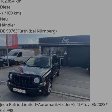
182.854 km
Diesel
- (l/100 km)
Neu
Händler
DE 90763
Fürth (bei Nürnberg)
Jeep Patriot
Limited*Automatik*Leder*2,4L*Tüv 03/2028*
€ 6.998