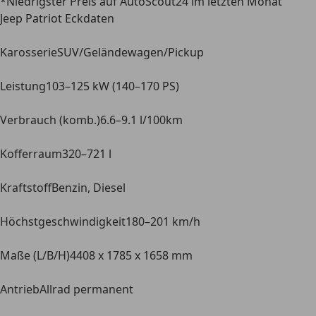
*Niedrigster Preis auf AutoScout24 im letzten Monat
Jeep Patriot Eckdaten
Karosserie
SUV/Geländewagen/Pickup
Leistung
103–125 kW (140–170 PS)
Verbrauch (komb.)
6.6–9.1 l/100km
Kofferraum
320–721 l
Kraftstoff
Benzin, Diesel
Höchstgeschwindigkeit
180–201 km/h
Maße (L/B/H)
4408 x 1785 x 1658 mm
Antrieb
Allrad permanent