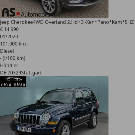
Jeep Cherokee
4WD Overland 2.Hd*Bi-Xen*Pano*Kam*SHZ
€ 14.990
01/2020
101.000 km
Diesel
- (l/100 km)
Händler
DE 70329
Stuttgart