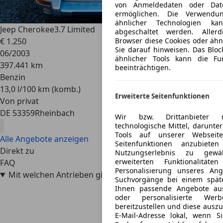
von Anmeldedaten oder Date
ermöglichen. Die Verwendu
ähnlicher Technologien ka
Jeep Cherokee
3.7 Limited
abgeschaltet werden. Aller
€ 1.250
Browser diese Cookies oder ähnl
Sie darauf hinweisen. Das Bloc
06/2003
ähnlicher Tools kann die Fun
397.441 km
beeinträchtigen.
Benzin
13,0 l/100 km (komb.)
Erweiterte Seitenfunktionen
Von privat
DE 53359
Rheinbach
Wir bzw. Drittanbieter nu
technologische Mittel, darunter
Tools auf unserer Webseit
Alle Angebote anzeigen
Seitenfunktionen anzubiete
Direkt zu
Nutzungserlebnis zu gewäh
erweiterten Funktionalität
FAQ
Personalisierung unseres An
Mit welchen Antrieben gibt es den Jeep Cherokee?
Suchvorgänge bei einem späte
Ihnen passende Angebote au
oder personalisierte We
bereitzustellen und diese auszu
E-Mail-Adresse lokal, wenn S