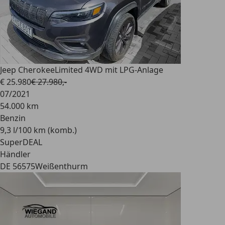
Jeep Cherokee
Limited 4WD mit LPG-Anlage
€ 25.980
€ 27.980,-
07/2021
54.000 km
Benzin
9,3 l/100 km (komb.)
SuperDEAL
Händler
DE 56575
Weißenthurm