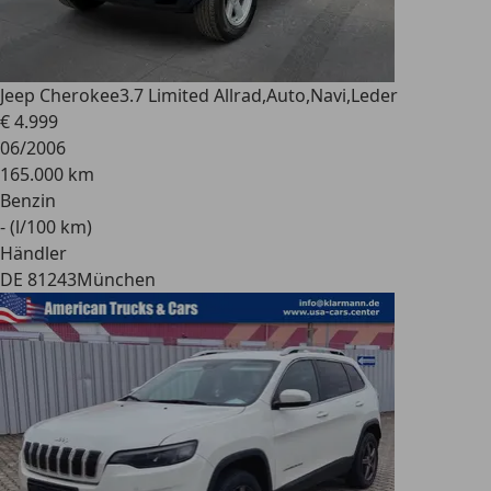
Jeep Cherokee
3.7 Limited Allrad,Auto,Navi,Leder
€ 4.999
06/2006
165.000 km
Benzin
- (l/100 km)
Händler
DE 81243
München