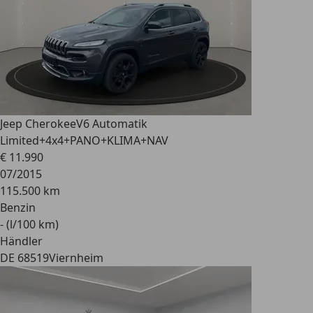
Jeep Cherokee
V6 Automatik
Limited+4x4+PANO+KLIMA+NAV
€ 11.990
07/2015
115.500 km
Benzin
- (l/100 km)
Händler
DE 68519
Viernheim