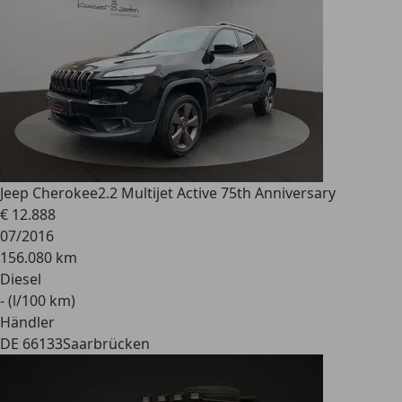
Jeep Cherokee
2.2 Multijet Active 75th Anniversary
€ 12.888
07/2016
156.080 km
Diesel
- (l/100 km)
Händler
DE 66133
Saarbrücken