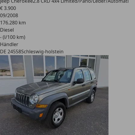
Jeep Cherokee
2.8 CRD 4x4 Limited/Pano/Leder/Automati
€ 3.900
09/2008
176.280 km
Diesel
- (l/100 km)
Händler
DE 24558
Schleswig-holstein