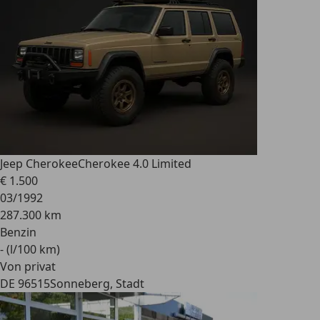
Jeep Cherokee
Cherokee 4.0 Limited
€ 1.500
03/1992
287.300 km
Benzin
- (l/100 km)
Von privat
DE 96515
Sonneberg, Stadt