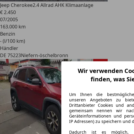
Jeep Cherokee
2.4 Allrad AHK Klimaanlage
€ 2.450
07/2005
163.000 km
Benzin
- (l/100 km)
Händler
DE 75223
Niefern-öschelbronn
Wir verwenden Coo
finden, was Si
Um Ihnen die bestmögliche
unseren Angeboten zu biet
Drittanbieter Cookies und an
gemeinsam nennen wir nachf
Geräteinformationen und pers
IP Adressen) zu speichern und 
Dadurch ist es möglich, p