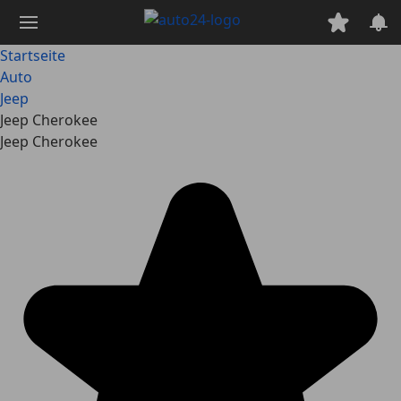
Zum
Hauptinhalt
springen
Startseite
Auto
Jeep
Jeep Cherokee
Jeep Cherokee