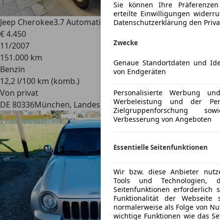
Sie können Ihre Präferenzen
erteilte Einwilligungen widerr
Jeep Cherokee
3.7 Automatik Sport
Datenschutzerklärung den Priv
€ 4.450
Zwecke
11/2007
151.000 km
Genaue Standortdaten und Ide
Benzin
von Endgeräten
12,2 l/100 km (komb.)
Von privat
Personalisierte Werbung un
Werbeleistung und der Per
DE 80336
München, Landeshauptstadt
Zielgruppenforschung s
Verbesserung von Angeboten
Essentielle Seitenfunktionen
Wir bzw. diese Anbieter nutz
Tools und Technologien, d
Seitenfunktionen erforderlich
Funktionalität der Webseite 
normalerweise als Folge von Nut
wichtige Funktionen wie das S