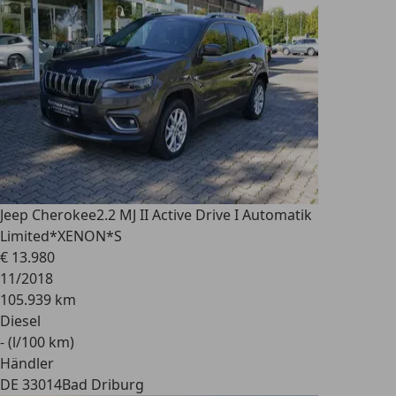
Jeep Cherokee
2.2 MJ II Active Drive I Automatik
Limited*XENON*S
€ 13.980
11/2018
105.939 km
Diesel
- (l/100 km)
Händler
DE 33014
Bad Driburg