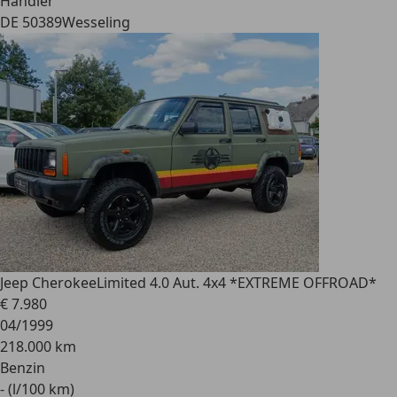
Händler
DE 50389
Wesseling
Jeep Cherokee
Limited 4.0 Aut. 4x4 *EXTREME OFFROAD*
€ 7.980
04/1999
218.000 km
Benzin
- (l/100 km)