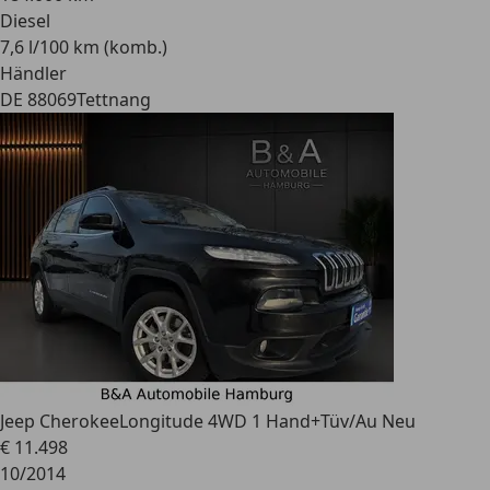
Diesel
7,6 l/100 km (komb.)
Händler
DE 88069
Tettnang
Jeep Cherokee
Longitude 4WD 1 Hand+Tüv/Au Neu
€ 11.498
10/2014