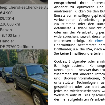
entsprechend Ihren Interes
Jeep Cherokee
Cherokee 3.2 Trailhawk 4X4 US Modell
Angebot zu optimieren und
analysieren. Klicken Sie den B
€ 4.900
Einsatz von einwilligungspflic
09/2014
verbundenen Verarbeitung p
230.000 km
zuzustimmen oder den Butto
detaillierte Auswahl hinsichtl
Benzin
oder um der Verarbeitung pe
- (l/100 km)
widersprechen, soweit diese a
Händler
Interessen erfolgt. Die
Einwil
Übermittlung bestimmter per
DE 73760
Ostfildern
Drittländer, u.a. die USA, nach A
Sie
keine Einwilligung
erteilen, 
Cookies, Endgeräte- oder ähnl
B. login-basierte Kennunge
Kennungen, netzwerkbasie
zusammen mit anderen Informa
und Browserinformationen, S
unterstützte Technologien u
gespeichert oder von dort a
jedes Mal wiederzuerkennen, w
Webseite aufruft. Dies geschi
der hier aufgeführten Verarbei