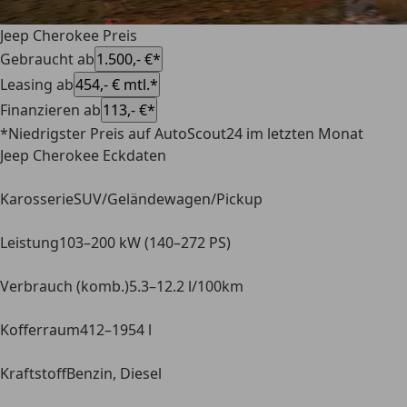
Jeep Cherokee Preis
Gebraucht ab
1.500,- €*
Leasing ab
454,- € mtl.*
Finanzieren ab
113,- €*
*Niedrigster Preis auf AutoScout24 im letzten Monat
Jeep Cherokee Eckdaten
Karosserie
SUV/Geländewagen/Pickup
Leistung
103–200 kW (140–272 PS)
Verbrauch (komb.)
5.3–12.2 l/100km
Kofferraum
412–1954 l
Kraftstoff
Benzin, Diesel