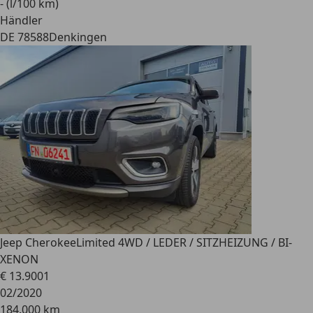
- (l/100 km)
Händler
DE 78588
Denkingen
Jeep Cherokee
Limited 4WD / LEDER / SITZHEIZUNG / BI-
XENON
€ 13.900
1
02/2020
184.000 km