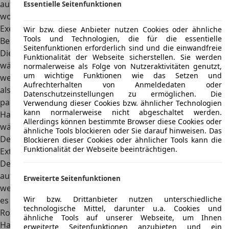
auf dem Gebrauchtwagenmarkt umgesehen werden,
Essentielle Seitenfunktionen
wobei die Preise
bei 5.500 Euro starten
. Gepflegte
Exemplare bewegen sich hingegen im fünfstelligen
Wir bzw. diese Anbieter nutzen Cookies oder ähnliche
Tools und Technologien, die für die essentielle
Bereich.
Seitenfunktionen erforderlich sind und die einwandfreie
Die Kfz-Steuer für den Benziner liegt bei 136 Euro,
Funktionalität der Webseite sicherstellen. Sie werden
während es beim Diesel auch gerne einmal 300 Euro
normalerweise als Folge von Nutzeraktivitäten genutzt,
um wichtige Funktionen wie das Setzen und
werden können. Es ist allerdings möglich, den Asia Rocsta
Aufrechterhalten von Anmeldedaten oder
als LKW zuzulassen
, wodurch sich die Steuer auf 101 Euro
Datenschutzeinstellungen zu ermöglichen. Die
pauschal senkt. Im Schnitt kostet die Kfz-
Verwendung dieser Cookies bzw. ähnlicher Technologien
kann normalerweise nicht abgeschaltet werden.
Haftpflichtversicherung bei 51 Prozent 50 Euro im Jahr,
Allerdings können bestimmte Browser diese Cookies oder
während die Teilkasko 120 Euro kostet.
ähnliche Tools blockieren oder Sie darauf hinweisen. Das
Design
Blockieren dieser Cookies oder ähnlicher Tools kann die
Funktionalität der Webseite beeinträchtigen.
Exterieur
Der Kia Rocsta sieht äußerlich dem
Jeep Willys
ähnlich, was
auf die identischen Presswerkzeuge zurückgeht. Das
Erweiterte Seitenfunktionen
weitere Design wurde an den
Jeep CJ-7
angelehnt, wodurch
Wir bzw. Drittanbieter nutzen unterschiedliche
es durchaus auch zu Verwechslungen kommen kann. Der
technologische Mittel, darunter u.a. Cookies und
Rocsta besitzt rundliche Scheinwerfer, wobei
ausschließlich
ähnliche Tools auf unserer Webseite, um Ihnen
Halogentechnik zum Einsatz kommt
.
erweiterte Seitenfunktionen anzubieten und ein