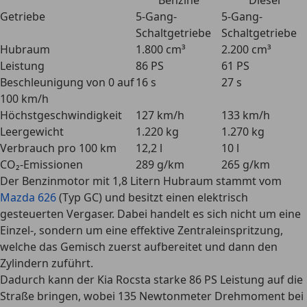
Benzine
Diesel
Getriebe
5-Gang-
5-Gang-
Schaltgetriebe
Schaltgetriebe
Hubraum
1.800 cm³
2.200 cm³
Leistung
86 PS
61 PS
Beschleunigung von 0 auf
16 s
27 s
100 km/h
Höchstgeschwindigkeit
127 km/h
133 km/h
Leergewicht
1.220 kg
1.270 kg
Verbrauch pro 100 km
12,2 l
10 l
CO₂-Emissionen
289 g/km
265 g/km
Der Benzinmotor mit 1,8 Litern Hubraum stammt vom
Mazda 626
(Typ GC) und besitzt einen elektrisch
gesteuerten Vergaser. Dabei handelt es sich nicht um eine
Einzel-, sondern um eine
effektive Zentraleinspritzung
,
welche das Gemisch zuerst aufbereitet und dann den
Zylindern zuführt.
Dadurch kann der Kia Rocsta
starke 86 PS Leistung auf die
Straße bringen
, wobei 135 Newtonmeter Drehmoment bei