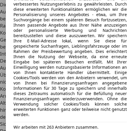
verbessertes Nutzungserlebnis zu gewährleisten. Durch
Die
Front- und Heckstoßstange sind aus Stahl gefertigt
, da
diese erweiterten Funktionalitäten ermöglichen wir die
Ausführungen aus Kunststoff nicht dieselbe Stabilität
Personalisierung unseres Angebotes - etwa, um Ihre
besitzen. Die vorderen Blinker thronen seitlich auf den
Suchvorgänge bei einem späteren Besuch fortzusetzen,
Ihnen passende Angebote aus Ihrer Nähe anzuzeigen
Radläufen, während es sich bei den Rücklichtern um
oder personalisierte Werbung und Nachrichten
Kombinationseinheiten handeln. Das Softtop ist an einem
bereitzustellen und diese auszuwerten. Wir speichern
Gestänge aufgehängt und an etlichen Verschlüssen
Ihre E-Mail-Adresse lokal, wenn Sie diese für
gespeicherte Suchanfragen, Lieblingsfahrzeuge oder im
befestigt.
Rahmen der Preisbewertung angeben. Dies erleichtert
Interieur
Ihnen die Nutzung der Webseite, da eine erneute
Der Innenraum des Kia Rocsta ist auf die notwendigste
Eingabe bei späteren Besuchen entfällt. Mit Ihrer
Einwilligung werden nutzungsbasierte Informationen an
Ausstattung reduziert. Diese Entscheidung ging mit der
von Ihnen kontaktierte Händler übermittelt. Einige
Überlegung einher, dass Komfort bei einem Geländewagen
Cookies/Tools werden von den Anbietern verwendet, um
nicht gebraucht wird. Darüber hinaus können so die
von Ihnen bei Finanzierungsanfragen angegebene
Informationen für 30 Tage zu speichern und innerhalb
Kosten möglichst gering gehalten werden.
Die Schalter im
dieses Zeitraums automatisch für die Befüllung neuer
Armaturenbrett sind dafür besonders griffig
, lassen im
Finanzierungsanfragen wiederzuverwenden. Ohne die
Alter aber eine gute Rückmeldung vermissen. Darüber
Verwendung solcher Cookies/Tools können solche
erweiterten Funktionen ganz oder teilweise nicht genutzt
hinaus können sich andere Elemente aus Kunststoff mit
werden.
der Zeit lösen, wodurch der Rocsta zum Klappern neigt.
Sicherheit
Wir arbeiten mit 263 Anbietern zusammen.