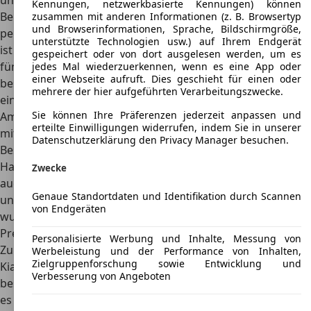
unterscheiden. Die Basisversion bietet lediglich den
Kennungen, netzwerkbasierte Kennungen) können
Benzinmotor und ist mit
einem Softtop ausgestattet, das
zusammen mit anderen Informationen (z. B. Browsertyp
und Browserinformationen, Sprache, Bildschirmgröße,
per Klettverschluss gelöst werden kann
. Der Dieselmotor
unterstützte Technologien usw.) auf Ihrem Endgerät
ist nur in der DX-Ausstattung enthalten und als drei- sowie
gespeichert oder von dort ausgelesen werden, um es
fünftürige Version lieferbar gewesen. Die
DX-Version
jedes Mal wiederzuerkennen, wenn es eine App oder
einer Webseite aufruft. Dies geschieht für einen oder
besitzt 15 Zoll Leichtmetallfelgen
, einen Drehzahlmesser,
mehrere der hier aufgeführten Verarbeitungszwecke.
eine Uhr und eine Ablage in der Mittelkonsole.
Sie können Ihre Präferenzen jederzeit anpassen und
Am meisten geschätzt wird allerdings die Servolenkung
,
erteilte Einwilligungen widerrufen, indem Sie in unserer
mit der sich der Rocsta noch leichter bewegen lässt. Eine
Datenschutzerklärung den Privacy Manager besuchen.
Besonderheit sind die ab 1998 gebauten Exemplare, die ein
Hardtop und eine Klimaanlage besitzen. Daneben gibt es
Zwecke
auch noch eine rein militärische Variante, die keine Türen
Genaue Standortdaten und Identifikation durch Scannen
und keine Kunststoffanbauteile besitzt. Darüber hinaus
von Endgeräten
wurde die Karosserie an den Kotflügeln verbreitert.
Preis
Personalisierte Werbung und Inhalte, Messung von
Zur Einführung 1994 lag der Preis für die Basisversion des
Werbeleistung und der Performance von Inhalten,
Zielgruppenforschung sowie Entwicklung und
Kia Rocsta bei umgerechnet 12.495 Euro, während die
Verbesserung von Angeboten
besser ausgestattete Version rund 14.995 Euro kostete. Da
es den Rocsta nicht mehr neu zu kaufen gibt, muss sich