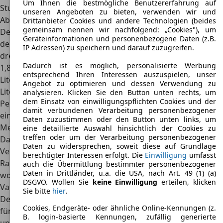
Um Ihnen die bestmögliche Benutzererfahrung auf
Stunde.
unseren Angeboten zu bieten, verwenden wir und
Abmessungen
Drittanbieter Cookies und andere Technologien (beides
gemeinsam nennen wir nachfolgend: „Cookies"), um
Der Kia Rocsta ist ein wendiger und flinker Geländewagen,
Geräteinformationen und personenbezogene Daten (z.B.
der somit gut in jede Parklücke passt. Dabei ist der
IP Adressen) zu speichern und darauf zuzugreifen.
dreitürige
Rocsta 3,58 Meter lang, 1,69 Meter breit und
Dadurch ist es möglich, personalisierte Werbung
1,82 Meter hoch
. Das Kofferraumvolumen liegt bei 110
entsprechend Ihren Interessen auszuspielen, unser
Litern, wobei durch ein Umklappen der Sitze maximal 470
Angebot zu optimieren und dessen Verwendung zu
Liter möglich sind. Im Innenraum finden bis zu fünf
analysieren. Klicken Sie den Button unten rechts, um
dem Einsatz von einwilligungspflichten Cookies und der
Personen bequem Platz. Zudem glänzt der Rocsta mit
damit verbundenen Verarbeitung personenbezogener
einer
guten Wendigkeit
, die auf den Radstand von 2,13
Daten zuzustimmen oder den Button unten links, um
Metern zurückgeht.
eine detaillierte Auswahl hinsichtlich der Cookies zu
treffen oder um der Verarbeitung personenbezogener
Darüber hinaus gibt es
den Rocsta auch als fünftürige
Daten zu widersprechen, soweit diese auf Grundlage
Version
, die 4,19 Meter lang und 1,85 Meter hoch ist. Der
berechtigter Interessen erfolgt. Die
Einwilligung
umfasst
Radstand wurde ebenfalls auf 2,73 Meter verlängert,
auch die Übermittlung bestimmter personenbezogener
Daten in Drittländer, u.a. die USA, nach Art. 49 (1) (a)
wobei die Wendigkeit erhalten bleibt.
DSGVO. Wollen Sie
keine Einwilligung
erteilen, klicken
Varianten
Sie bitte
hier
.
Den Kia Rocsta gibt es sowohl als dreitürige als auch als
Cookies, Endgeräte- oder ähnliche Online-Kennungen (z.
fünftürige Version, die sich beide in ihren Abmessungen
B. login-basierte Kennungen, zufällig generierte