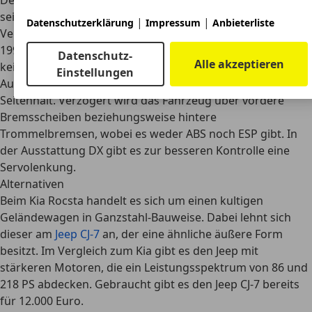
Der Kia Rocsta verlässt sich bei einem Zusammenstoß auf
seine robuste Karosserie
, welche
viele
|
|
Datenschutzerklärung
Impressum
Anbieterliste
Versteifungselemente
besitzt. Für ein Fahrzeug der frühen
1990er Jahre besitzt der Geländewagen selbstverständlich
Datenschutz-
Alle akzeptieren
keine Airbags.
Einstellungen
Auch die Sitze sorgen nicht unbedingt für einen guten
Seitenhalt. Verzögert wird das Fahrzeug über
vordere
Bremsscheiben beziehungsweise hintere
Trommelbremsen
, wobei es weder ABS noch ESP gibt. In
der Ausstattung DX gibt es zur besseren Kontrolle eine
Servolenkung.
Alternativen
Beim Kia Rocsta handelt es sich um einen kultigen
Geländewagen in Ganzstahl-Bauweise. Dabei lehnt sich
dieser am
Jeep CJ-7
an, der eine ähnliche äußere Form
besitzt. Im Vergleich zum Kia gibt es den Jeep mit
stärkeren Motoren, die ein Leistungsspektrum von 86 und
218 PS abdecken. Gebraucht gibt es den Jeep CJ-7 bereits
für 12.000 Euro.