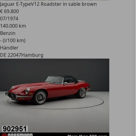
Jaguar E-Type
V12 Roadster in sable brown
€ 69.800
07/1974
140.000 km
Benzin
- (l/100 km)
Händler
DE 22047
Hamburg