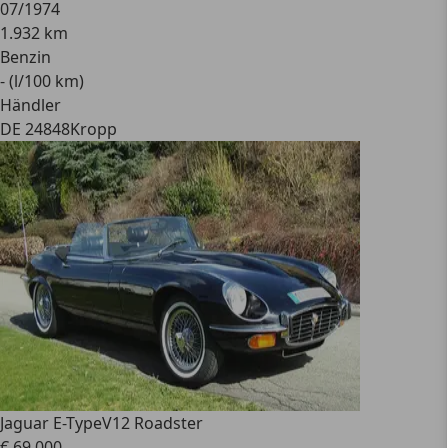
07/1974
1.932 km
Benzin
- (l/100 km)
Händler
DE 24848
Kropp
Jaguar E-Type
V12 Roadster
€ 69.000