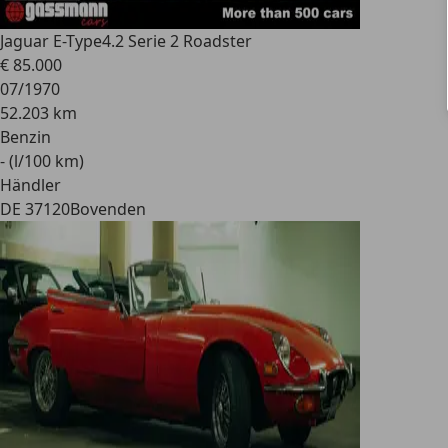
Jaguar E-Type
4.2 Serie 2 Roadster
€ 85.000
07/1970
52.203 km
Benzin
- (l/100 km)
Händler
DE 37120
Bovenden