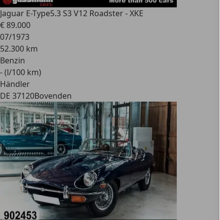
Jaguar E-Type
5.3 S3 V12 Roadster - XKE
€ 89.000
07/1973
52.300 km
Benzin
- (l/100 km)
Händler
DE 37120
Bovenden