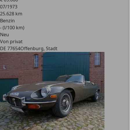
07/1973
25.628 km
Benzin
- (l/100 km)
Neu
Von privat
DE 77654
Offenburg, Stadt