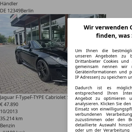
Händler
DE 12349
Berlin
Wir verwenden C
finden, was
Um Ihnen die bestmögli
unseren Angeboten zu b
Drittanbieter Cookies und
gemeinsam nennen wir na
Geräteinformationen und p
IP Adressen) zu speichern u
Dadurch ist es möglich
entsprechend Ihren Inte
Jaguar F-Type
F-TYPE Cabriolet S deutsch Unfallfrei
Angebot zu optimieren 
analysieren. Klicken Sie de
€ 47.890
Einsatz von einwilligungspf
10/2013
verbundenen Verarbeitun
35.214 km
zuzustimmen oder den Bu
detaillierte Auswahl hinsic
Benzin
oder um der Verarbeitung