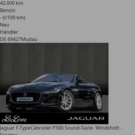
42.000 km
Benzin
- (l/100 km)
Neu
Händler
DE 69427
Mudau
Jaguar F-Type
Cabriolet P300 Sound-Taste- Windshott -