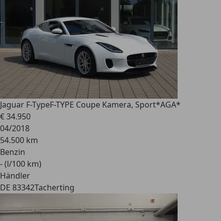
Jaguar F-Type
F-TYPE Coupe Kamera, Sport*AGA*
€ 34.950
04/2018
54.500 km
Benzin
- (l/100 km)
Händler
DE 83342
Tacherting