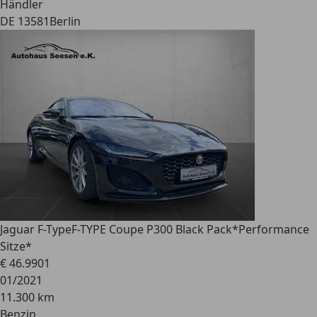
Händler
DE 13581
Berlin
Jaguar F-Type
F-TYPE Coupe P300 Black Pack*Performance
Sitze*
€ 46.990
1
01/2021
11.300 km
Benzin