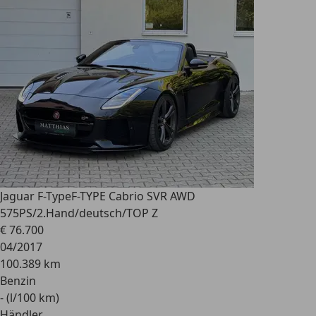
Jaguar F-Type
F-TYPE Cabrio SVR AWD
575PS/2.Hand/deutsch/TOP Z
€ 76.700
04/2017
100.389 km
Benzin
- (l/100 km)
Händler