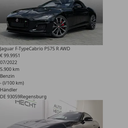
Jaguar F-Type
Cabrio P575 R AWD
€ 99.995
1
07/2022
5.900 km
Benzin
- (l/100 km)
Händler
DE 93059
Regensburg