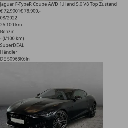
Jaguar F-Type
R Coupe AWD 1.Hand 5.0 V8 Top Zustand
€ 72.900
1
€ 78.900,-
08/2022
26.100 km
Benzin
- (l/100 km)
SuperDEAL
Händler
DE 50968
Köln