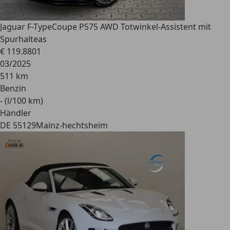
Jaguar F-Type
Coupe P575 AWD Totwinkel-Assistent mit
Spurhalteas
€ 119.880
1
03/2025
511 km
Benzin
- (l/100 km)
Händler
DE 55129
Mainz-hechtsheim