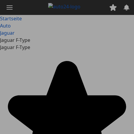
Zum
Hauptinhalt
springen
Startseite
Auto
Jaguar
Jaguar F-Type
Jaguar F-Type