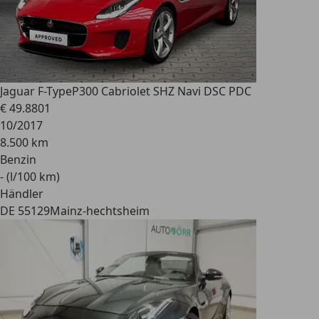
Jaguar F-Type
P300 Cabriolet SHZ Navi DSC PDC
€ 49.880
1
10/2017
8.500 km
Benzin
- (l/100 km)
Händler
DE 55129
Mainz-hechtsheim