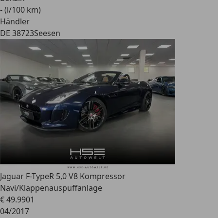
- (l/100 km)
Händler
DE 38723
Seesen
Jaguar F-Type
R 5,0 V8 Kompressor
Navi/Klappenauspuffanlage
€ 49.990
1
04/2017