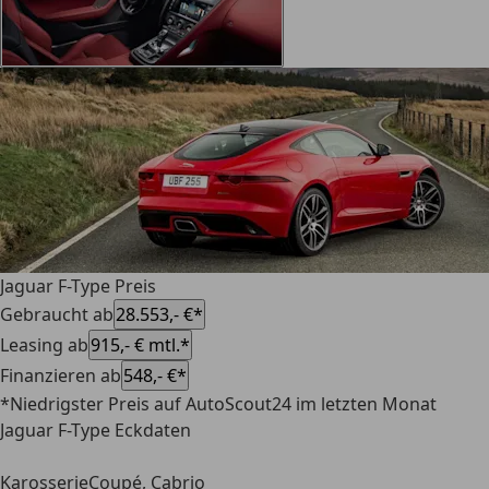
Jaguar F-Type Preis
Gebraucht ab
28.553,- €*
Leasing ab
915,- € mtl.*
Finanzieren ab
548,- €*
*Niedrigster Preis auf AutoScout24 im letzten Monat
Jaguar F-Type Eckdaten
Karosserie
Coupé, Cabrio