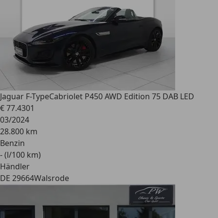
Jaguar F-Type
Cabriolet P450 AWD Edition 75 DAB LED
€ 77.430
1
03/2024
28.800 km
Benzin
- (l/100 km)
Händler
DE 29664
Walsrode