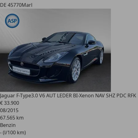
DE 45770
Marl
Jaguar F-Type
3.0 V6 AUT LEDER BI-Xenon NAV SHZ PDC RFK
€ 33.900
08/2015
67.565 km
Benzin
- (l/100 km)