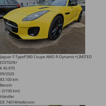
Jaguar F-Type
P380 Coupe AWD R-Dynamic+LIMITED
EDITION+
€ 45.970
09/2020
83.100 km
Benzin
- (l/100 km)
Händler
DE 74074
Heilbronn