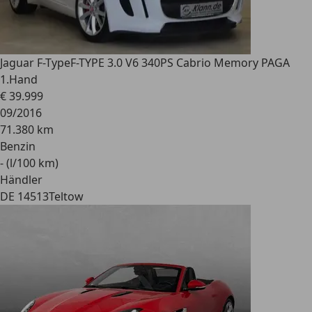
Jaguar F-Type
F-TYPE 3.0 V6 340PS Cabrio Memory PAGA
1.Hand
€ 39.999
09/2016
71.380 km
Benzin
- (l/100 km)
Händler
DE 14513
Teltow