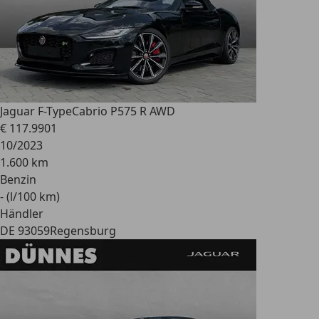
Jaguar F-Type
Cabrio P575 R AWD
€ 117.990
1
10/2023
1.600 km
Benzin
- (l/100 km)
Händler
DE 93059
Regensburg