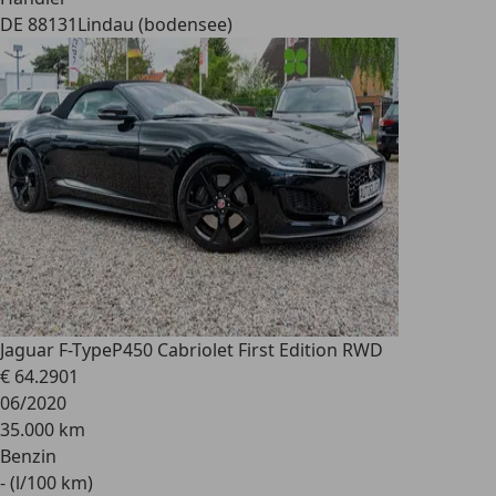
DE 88131
Lindau (bodensee)
Jaguar F-Type
P450 Cabriolet First Edition RWD
€ 64.290
1
06/2020
35.000 km
Benzin
- (l/100 km)