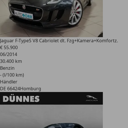
Jaguar F-Type
S V8 Cabriolet dt. Fzg+Kamera+Komfortz.
€ 55.900
06/2014
30.400 km
Benzin
- (l/100 km)
Händler
DE 66424
Homburg