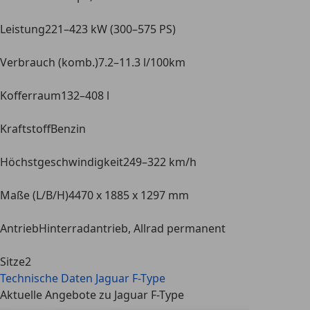
Leistung
221–423 kW (300–575 PS)
Verbrauch (komb.)
7.2–11.3 l/100km
Kofferraum
132–408 l
Kraftstoff
Benzin
Höchstgeschwindigkeit
249–322 km/h
Maße (L/B/H)
4470 x 1885 x 1297 mm
Antrieb
Hinterradantrieb, Allrad permanent
Sitze
2
Technische Daten
Jaguar F-Type
Aktuelle Angebote zu Jaguar F-Type