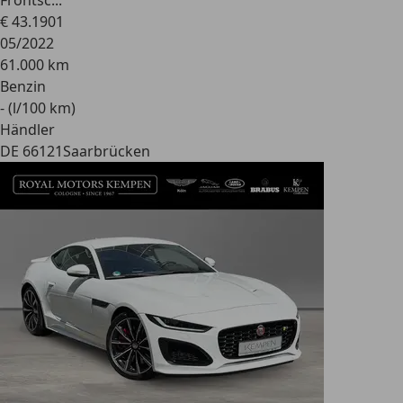
Frontsc...
€ 43.190
1
05/2022
61.000 km
Benzin
- (l/100 km)
Händler
DE 66121
Saarbrücken