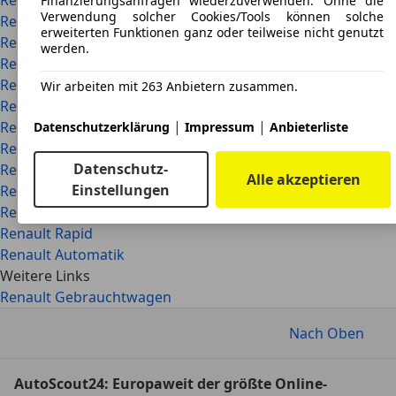
Renault Rapid
Finanzierungsanfragen wiederzuverwenden. Ohne die
Verwendung solcher Cookies/Tools können solche
Renault Scenic
erweiterten Funktionen ganz oder teilweise nicht genutzt
Renault Symbol
werden.
Renault Trafic
Renault Kleinwagen
Wir arbeiten mit 263 Anbietern zusammen.
Renault Transporter
|
|
Renault Van
Datenschutzerklärung
Impressum
Anbieterliste
Renault Clio RS
Datenschutz-
Renault Modus
Alle akzeptieren
Einstellungen
Renault Jahreswagen
Renault R11
Renault Rapid
Renault Automatik
Weitere Links
Renault Gebrauchtwagen
Nach Oben
AutoScout24: Europaweit der größte Online-