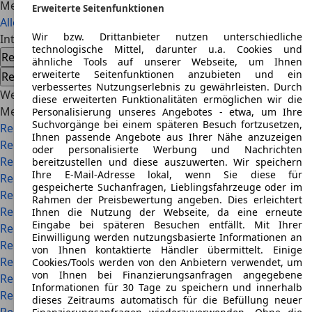
Mehr lesen
Erweiterte Seitenfunktionen
Alle Testberichte
Wir bzw. Drittanbieter nutzen unterschiedliche
Interessiert am Renault R 14
technologische Mittel, darunter u.a. Cookies und
Renault R 14 Gebrauchtwagen
Renault R 14 Neuwagen
ähnliche Tools auf unserer Webseite, um Ihnen
erweiterte Seitenfunktionen anzubieten und ein
Renault R 14 Händlerangebote
verbessertes Nutzungserlebnis zu gewährleisten. Durch
Weiterführende Links im Überblick
diese erweiterten Funktionalitäten ermöglichen wir die
Mehr Details
Personalisierung unseres Angebotes - etwa, um Ihre
Suchvorgänge bei einem späteren Besuch fortzusetzen,
Renault Kastenwagen
Ihnen passende Angebote aus Ihrer Nähe anzuzeigen
Renault Arkana
oder personalisierte Werbung und Nachrichten
Renault Avantime
bereitzustellen und diese auszuwerten. Wir speichern
Ihre E-Mail-Adresse lokal, wenn Sie diese für
Renault Express
gespeicherte Suchanfragen, Lieblingsfahrzeuge oder im
Renault Fuego
Rahmen der Preisbewertung angeben. Dies erleichtert
Renault Grand Espace
Ihnen die Nutzung der Webseite, da eine erneute
Eingabe bei späteren Besuchen entfällt. Mit Ihrer
Renault Grand Scenic
Einwilligung werden nutzungsbasierte Informationen an
Renault Koleos
von Ihnen kontaktierte Händler übermittelt. Einige
Renault Mascott
Cookies/Tools werden von den Anbietern verwendet, um
von Ihnen bei Finanzierungsanfragen angegebene
Renault Master
Informationen für 30 Tage zu speichern und innerhalb
Renault Megane Scenic
dieses Zeitraums automatisch für die Befüllung neuer