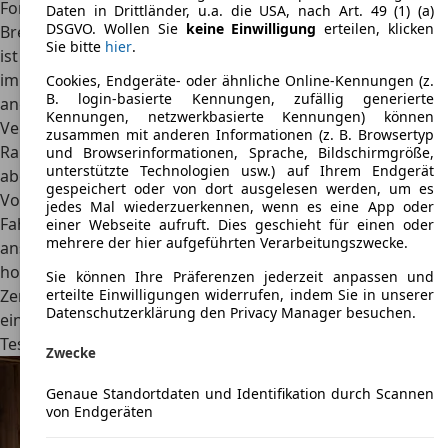
Formgebung der Karosserie ermöglicht eine großzügige
Daten in Drittländer, u.a. die USA, nach Art. 49 (1) (a)
DSGVO. Wollen Sie
keine Einwilligung
erteilen, klicken
Breite und Höhe des Innenraums. Da das Fahrzeug länger
Sie bitte
hier
.
ist als andere Kompaktmodelle, genießen Fahrgäste auch
im Fond ein komfortables Platzangebot mit einer
Cookies, Endgeräte- oder ähnliche Online-Kennungen (z.
B. login-basierte Kennungen, zufällig generierte
angenehmen Kopffreiheit auch für große Personen. Die
Kennungen, netzwerkbasierte Kennungen) können
Verkaufsbroschüren offerieren den R 14 daher auch als
zusammen mit anderen Informationen (z. B. Browsertyp
Raumfahrzeug der Kompaktklasse. Mit seiner
und Browserinformationen, Sprache, Bildschirmgröße,
unterstützte Technologien usw.) auf Ihrem Endgerät
abgerundeten Karosserie ist das Modell bis heute
gespeichert oder von dort ausgelesen werden, um es
Vorreiter vieler Modelle seiner Klasse. Der besondere
jedes Mal wiederzuerkennen, wenn es eine App oder
Fahrkomfort des Renault R 14 ist zudem geprägt von einer
einer Webseite aufruft. Dies geschieht für einen oder
mehrere der hier aufgeführten Verarbeitungszwecke.
anspruchsvollen Ausstattung mit Elementen wie
hochwertigen und bequemen Velourspolstern,
Sie können Ihre Präferenzen jederzeit anpassen und
erteilte Einwilligungen widerrufen, indem Sie in unserer
Zentralverriegelung, elektrischen Fensterhebern und
Datenschutzerklärung den Privacy Manager besuchen.
einem elektronischen Drehzahlmesser.
Testberichte
Zwecke
Genaue Standortdaten und Identifikation durch Scannen
von Endgeräten