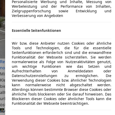
Personalisierte Werbung und Inhalte, Messung von
Werbeleistung und der Performance von Inhalten,
Zielgruppenforschung sowie Entwicklung und
Verbesserung von Angeboten
Essentielle Seitenfunktionen
Wir bzw. diese Anbieter nutzen Cookies oder ähnliche
Tools und Technologien, die für die essentielle
Seitenfunktionen erforderlich sind und die einwandfreie
Funktionalität der Webseite sicherstellen. Sie werden
Renault Twingo E-Tech Electric (2026) im Test: Besitzt er
normalerweise als Folge von Nutzeraktivitäten genutzt,
um wichtige Funktionen wie das Setzen und
noch seine alten Tugenden?
Aufrechterhalten von Anmeldedaten oder
Mit dem neuen Renault Twingo E-Tech Electric kehrt die
Datenschutzeinstellungen zu ermöglichen. Die
Kleinwagen-Ikone vollelektrisch zurück. Ab 19.990 Euro
Verwendung dieser Cookies bzw. ähnlicher Technologien
kann normalerweise nicht abgeschaltet werden.
bietet der Stadtflitzer Retro-Charme und viel Platz. Wie
Allerdings können bestimmte Browser diese Cookies oder
alltagstauglich Reichweite, Antrieb und Batterie im
ähnliche Tools blockieren oder Sie darauf hinweisen. Das
urbanen Einsatz sind, zeigt der Praxistest unserer
Blockieren dieser Cookies oder ähnlicher Tools kann die
Funktionalität der Webseite beeinträchtigen.
österreichischen Kollegen.
Armin Hoyer
21.05.2026 · Ø 1 Min. Lesezeit