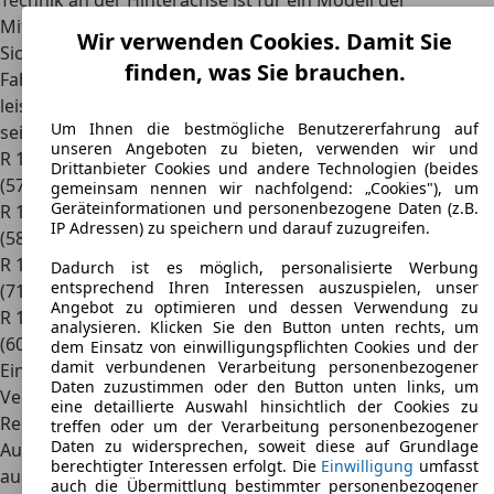
Technik an der Hinterachse ist für ein Modell der
Mittelklasse sehr aufwendig. Neben dem hohen
Wir verwenden Cookies. Damit Sie
Sicherheitsstandard und der fortschrittlichen Motor- und
finden, was Sie brauchen.
Fahrwerkstechnik zeichnet sich der R 14 durch einen sehr
leisen Motorlauf aus. Motorisiert ist der R 14 während
Um Ihnen die bestmögliche Benutzererfahrung auf
seiner Bauzeit wie folgt:
unseren Angeboten zu bieten, verwenden wir und
R 14 TL mit 1,2 Liter Reihen-Vierzylindermotor und 42 kW
Drittanbieter Cookies und andere Technologien (beides
(57 PS) von 1976 bis 1980
gemeinsam nennen wir nachfolgend: „Cookies"), um
Geräteinformationen und personenbezogene Daten (z.B.
R 14 TL mit 1,2 Liter Reihen-Vierzylindermotor und 43 kW
IP Adressen) zu speichern und darauf zuzugreifen.
(58 PS) von 1980 bis 1982
R 14 TS mit 1,4 Liter Reihen-Vierzylindermotor und 52 kW
Dadurch ist es möglich, personalisierte Werbung
entsprechend Ihren Interessen auszuspielen, unser
(71 PS) von 1979 bis 1982
Angebot zu optimieren und dessen Verwendung zu
R 14 TS mit 1,4 Liter Reihen-Vierzylindermotor und 44 kW
analysieren. Klicken Sie den Button unten rechts, um
(60 PS) von 1981 bis 1983.
dem Einsatz von einwilligungspflichten Cookies und der
damit verbundenen Verarbeitung personenbezogener
Eine Dieselversion steht von diesem Modell nicht zur
Daten zuzustimmen oder den Button unten links, um
Verfügung.
eine detaillierte Auswahl hinsichtlich der Cookies zu
Renault 14 - Das Raumfahrzeug der Kompaktklasse
treffen oder um der Verarbeitung personenbezogener
Daten zu widersprechen, soweit diese auf Grundlage
Außergewöhnlich für ein Modell der Kompaktklasse ist
berechtigter Interessen erfolgt. Die
Einwilligung
umfasst
auch die komfortable Innenausstattung. Die gesamte
auch die Übermittlung bestimmter personenbezogener