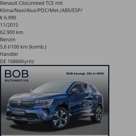
Renault Clio
Limited TCE mit
Klima/Navi/Alus/PDC/Met./ABS/ESP/
€ 6.990
11/2015
62.900 km
Benzin
5,6 l/100 km (komb.)
Händler
DE 16866
Kyritz