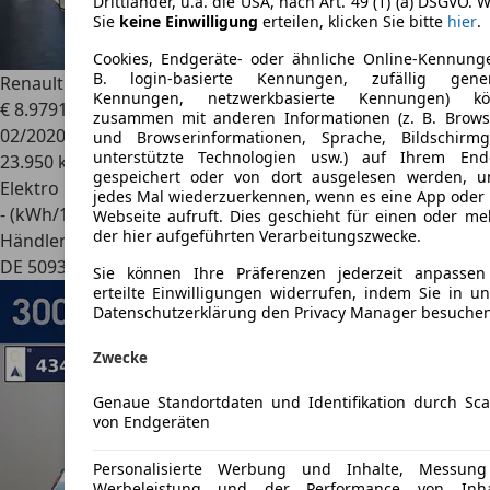
Drittländer, u.a. die USA, nach Art. 49 (1) (a) DSGVO. 
Sie
keine Einwilligung
erteilen, klicken Sie bitte
hier
.
Cookies, Endgeräte- oder ähnliche Online-Kennunge
B. login-basierte Kennungen, zufällig gener
Renault ZOE
CARGO R90 40kWh MIETBATTERIE
Kennungen, netzwerkbasierte Kennungen) kö
€ 8.979
1
zusammen mit anderen Informationen (z. B. Brows
02/2020
und Browserinformationen, Sprache, Bildschirmg
unterstützte Technologien usw.) auf Ihrem End
23.950 km
gespeichert oder von dort ausgelesen werden, 
Elektro
jedes Mal wiederzuerkennen, wenn es eine App oder 
- (kWh/100 km)
Webseite aufruft. Dies geschieht für einen oder me
der hier aufgeführten Verarbeitungszwecke.
Händler
DE 50939
Köln
Sie können Ihre Präferenzen jederzeit anpasse
erteilte Einwilligungen widerrufen, indem Sie in un
Datenschutzerklärung den Privacy Manager besuchen
Zwecke
Genaue Standortdaten und Identifikation durch Sc
von Endgeräten
Personalisierte Werbung und Inhalte, Messun
Werbeleistung und der Performance von Inha