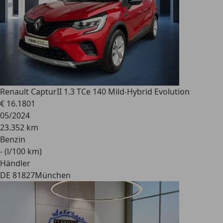
Renault Captur
II 1.3 TCe 140 Mild-Hybrid Evolution
€ 16.180
1
05/2024
23.352 km
Benzin
- (l/100 km)
Händler
DE 81827
München