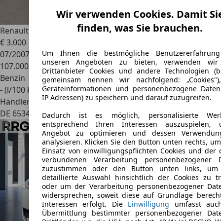
Wir verwenden Cookies. Damit Si
finden, was Sie brauchen.
Renault Modus
Exception
€ 3.000
Um Ihnen die bestmögliche Benutzererfahrun
07/2007
unseren Angeboten zu bieten, verwenden wir
107.000 km
Drittanbieter Cookies und andere Technologien (b
Benzin
gemeinsam nennen wir nachfolgend: „Cookies"
Geräteinformationen und personenbezogene Daten 
- (l/100 km)
IP Adressen) zu speichern und darauf zuzugreifen.
Händler
DE 65345
Eltville Am Rhein
Dadurch ist es möglich, personalisierte We
entsprechend Ihren Interessen auszuspielen, 
Angebot zu optimieren und dessen Verwendun
analysieren. Klicken Sie den Button unten rechts, u
Einsatz von einwilligungspflichten Cookies und der 
verbundenen Verarbeitung personenbezogener 
zuzustimmen oder den Button unten links, um
detaillierte Auswahl hinsichtlich der Cookies zu tr
oder um der Verarbeitung personenbezogener Dat
widersprechen, soweit diese auf Grundlage berecht
Interessen erfolgt. Die
Einwilligung
umfasst auch
Übermittlung bestimmter personenbezogener Dat