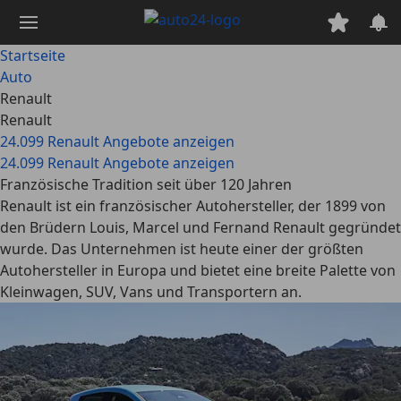
Zum
Hauptinhalt
springen
Startseite
Auto
Renault
Renault
24.099 Renault Angebote anzeigen
24.099 Renault Angebote anzeigen
Französische Tradition seit über 120 Jahren
Renault ist ein französischer Autohersteller, der 1899 von
den Brüdern Louis, Marcel und Fernand Renault gegründet
wurde. Das Unternehmen ist heute einer der größten
Autohersteller in Europa und bietet eine breite Palette von
Kleinwagen, SUV, Vans und Transportern an.