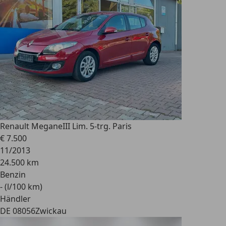
Renault Megane
III Lim. 5-trg. Paris
€ 7.500
11/2013
24.500 km
Benzin
- (l/100 km)
Händler
DE 08056
Zwickau