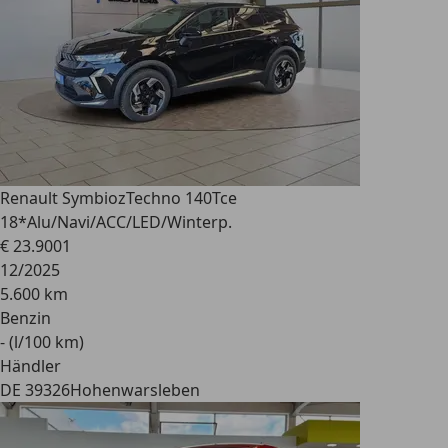
Renault Symbioz
Techno 140Tce
18*Alu/Navi/ACC/LED/Winterp.
€ 23.900
1
12/2025
5.600 km
Benzin
- (l/100 km)
Händler
DE 39326
Hohenwarsleben