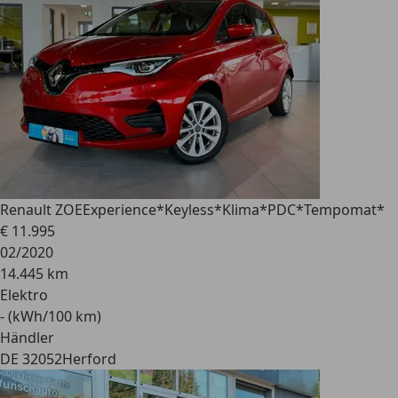
Renault ZOE
Experience*Keyless*Klima*PDC*Tempomat*
€ 11.995
02/2020
14.445 km
Elektro
- (kWh/100 km)
Händler
DE 32052
Herford