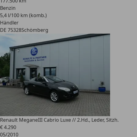
177.500 km
Benzin
5,4 l/100 km (komb.)
Händler
DE 75328
Schömberg
Renault Megane
III Cabrio Luxe // 2.Hd., Leder, Sitzh.
€ 4.290
05/2010