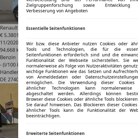
Zielgruppenforschung sowie Entwicklung
Verbesserung von Angeboten
Renault Twingo
1.0 SCE Klima Bluetooth USB
Essentielle Seitenfunktionen
€ 5.380
1
11/2020
Wir bzw. diese Anbieter nutzen Cookies oder ähn
Tools und Technologien, die für die essent
94.668 km
Seitenfunktionen erforderlich sind und die einwand
Benzin
Funktionalität der Webseite sicherstellen. Sie w
- (l/100 km)
normalerweise als Folge von Nutzeraktivitäten genutz
wichtige Funktionen wie das Setzen und Aufrechterh
Händler
von Anmeldedaten oder Datenschutzeinstellung
DE 27404
Gyhum/bockel
ermöglichen. Die Verwendung dieser Cookies
ähnlicher Technologien kann normalerweise 
abgeschaltet werden. Allerdings können best
Browser diese Cookies oder ähnliche Tools blockieren
Sie darauf hinweisen. Das Blockieren dieser Cookies
ähnlicher Tools kann die Funktionalität der Web
beeinträchtigen.
Erweiterte Seitenfunktionen