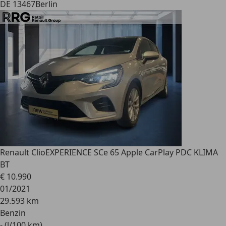
DE 13467
Berlin
Renault Clio
EXPERIENCE SCe 65 Apple CarPlay PDC KLIMA
BT
€ 10.990
01/2021
29.593 km
Benzin
- (l/100 km)