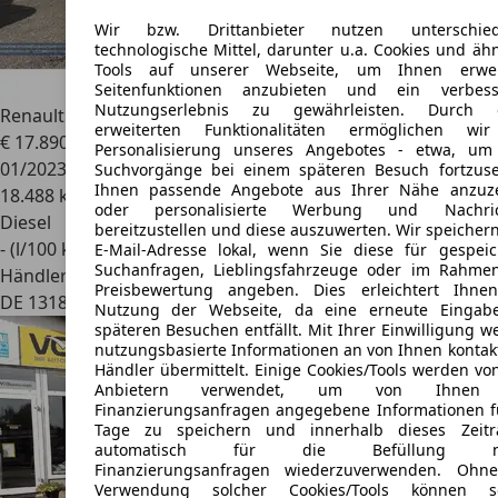
Wir bzw. Drittanbieter nutzen unterschiedl
technologische Mittel, darunter u.a. Cookies und ähn
Tools auf unserer Webseite, um Ihnen erwei
Seitenfunktionen anzubieten und ein verbess
Nutzungserlebnis zu gewährleisten. Durch d
Renault Kadjar
Equilibre 1.5 Aut.*NAV*RFK*LED*S&S*ACC*
erweiterten Funktionalitäten ermöglichen wi
€ 17.890
Personalisierung unseres Angebotes - etwa, um
01/2023
Suchvorgänge bei einem späteren Besuch fortzuse
Ihnen passende Angebote aus Ihrer Nähe anzuz
18.488 km
oder personalisierte Werbung und Nachric
Diesel
bereitzustellen und diese auszuwerten. Wir speichern
- (l/100 km)
E-Mail-Adresse lokal, wenn Sie diese für gespeic
Suchanfragen, Lieblingsfahrzeuge oder im Rahme
Händler
Preisbewertung angeben. Dies erleichtert Ihne
DE 13187
Berlin - Pankow
Nutzung der Webseite, da eine erneute Eingab
späteren Besuchen entfällt. Mit Ihrer Einwilligung w
nutzungsbasierte Informationen an von Ihnen kontakt
Händler übermittelt. Einige Cookies/Tools werden vo
Anbietern verwendet, um von Ihnen
Finanzierungsanfragen angegebene Informationen f
Tage zu speichern und innerhalb dieses Zeit
automatisch für die Befüllung n
Finanzierungsanfragen wiederzuverwenden. Ohn
Verwendung solcher Cookies/Tools können so