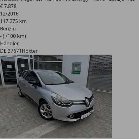
€ 7.878
12/2016
117.275 km
Benzin
- (l/100 km)
Händler
DE 37671
Höxter