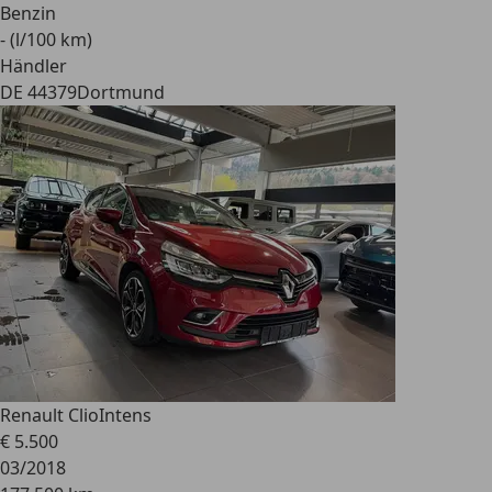
Benzin
- (l/100 km)
Händler
DE 44379
Dortmund
Renault Clio
Intens
€ 5.500
03/2018