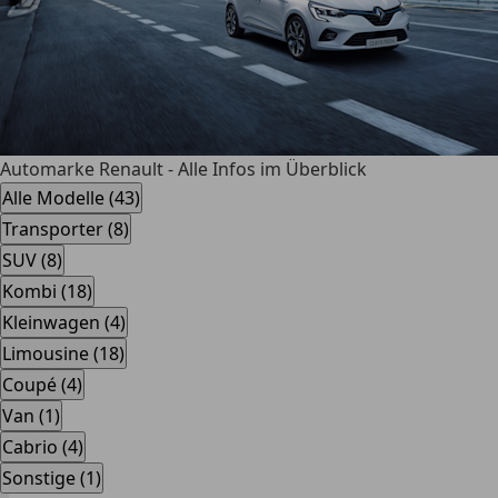
Automarke Renault - Alle Infos im Überblick
Alle Modelle (43)
Transporter (8)
SUV (8)
Kombi (18)
Kleinwagen (4)
Limousine (18)
Coupé (4)
Van (1)
Cabrio (4)
Sonstige (1)