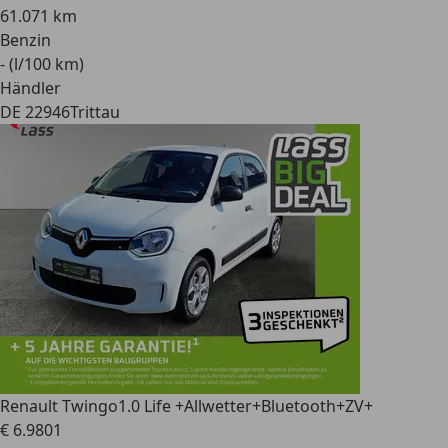
61.071 km
Benzin
- (l/100 km)
Händler
DE 22946
Trittau
Renault Twingo
1.0 Life +Allwetter+Bluetooth+ZV+
€ 6.980
1