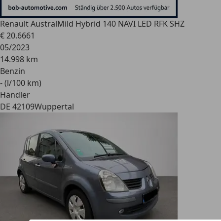
Renault Austral
Mild Hybrid 140 NAVI LED RFK SHZ
€ 20.666
1
05/2023
14.998 km
Benzin
- (l/100 km)
Händler
DE 42109
Wuppertal