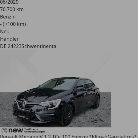
06/2020
76.700 km
Benzin
- (l/100 km)
Neu
Händler
DE 24223
Schwentinental
Renault Megane
IV 1.2 TCe 100 Energy *Klima*Ganzjahres*