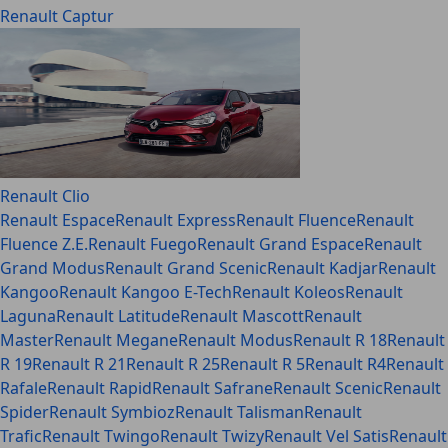
Renault Captur
Renault Clio
Renault Espace
Renault Express
Renault Fluence
Renault
Fluence Z.E.
Renault Fuego
Renault Grand Espace
Renault
Grand Modus
Renault Grand Scenic
Renault Kadjar
Renault
Kangoo
Renault Kangoo E-Tech
Renault Koleos
Renault
Laguna
Renault Latitude
Renault Mascott
Renault
Master
Renault Megane
Renault Modus
Renault R 18
Renault
R 19
Renault R 21
Renault R 25
Renault R 5
Renault R4
Renault
Rafale
Renault Rapid
Renault Safrane
Renault Scenic
Renault
Spider
Renault Symbioz
Renault Talisman
Renault
Trafic
Renault Twingo
Renault Twizy
Renault Vel Satis
Renault